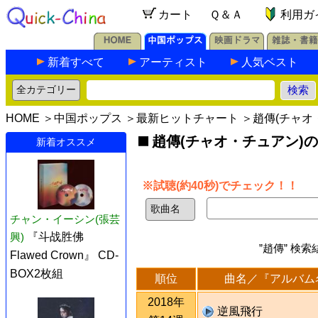
カート
Ｑ＆Ａ
利用ガ
新着すべて
アーティスト
人気ベスト
HOME
＞
中国ポップス
＞
最新ヒットチャート
＞趙傳(チャオ
趙傳(チャオ・チュアン)
新着オススメ
※試聴(約40秒)でチェック！！
チャン・イーシン(張芸
興)
『斗战胜佛
”趙傳” 検
Flawed Crown』 CD-
BOX2枚組
順位
曲名／『アルバム
2018年
逆風飛行