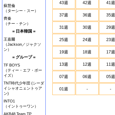
43週
42週
41週
蘇慧倫
（ターシー・スー）
37週
36週
35週
齊秦
（チー・チン）
31週
30週
29週
= 日本韓国 =
王嘉爾
25週
24週
23週
（Jackson／ジャクソ
ン）
19週
18週
17週
= グループ =
13週
12週
11週
TF BOYS
（ティー・エフ・ボー
イズ）
07週
06週
05週
TNT時代少年団 (シーダ
イシャオニェントゥア
01週
-
-
ン)
INTO1
（イントゥーワン）
AKB48 Team TP