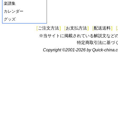
楽譜集
カレンダー
グッズ
[
ご注文方法
]
[
お支払方法
]
[
配送送料
]
[
※当サイトに掲載されている解説文など
特定商取引法に基づ
Copyright ©2001-2026 by Quick-china.c