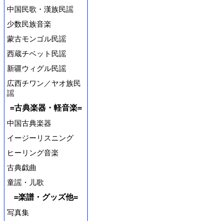
中国民歌・漢族民謡
少数民族音楽
蒙古モンゴル民謡
西蔵チベット民謡
新疆ウィグル民謡
広西チワン／ヤオ族民
謡
=古典楽器・軽音楽=
中国古典楽器
イージーリスニング
ヒーリング音楽
古典戯曲
童謡・儿歌
=楽譜・グッズ他=
写真集