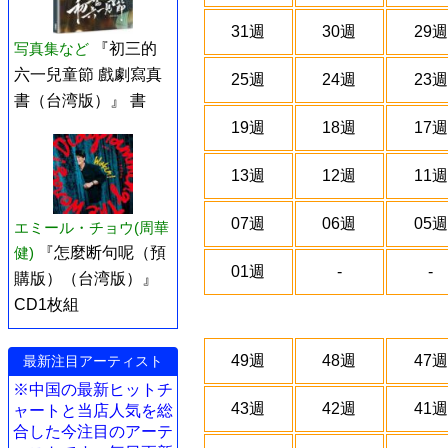
31週
30週
29週
写真集など
『初三的
六一兒童節 戲劇寫真
25週
24週
23週
書（台湾版）』 書
19週
18週
17週
13週
12週
11週
07週
06週
05週
エミール・チョウ(周華
健)
『怎麼断句呢（預
01週
-
-
購版）（台湾版）』
CD1枚組
49週
48週
47週
最新注目アーティスト
※中国の最新ヒットチ
43週
42週
41週
ャートと当店人気を総
合した今注目のアーテ