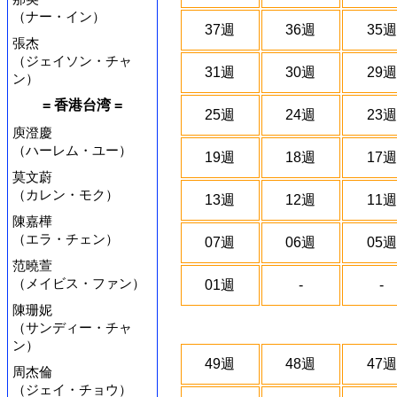
（ナー・イン）
37週
36週
35週
張杰
（ジェイソン・チャ
31週
30週
29週
ン）
= 香港台湾 =
25週
24週
23週
庾澄慶
（ハーレム・ユー）
19週
18週
17週
莫文蔚
（カレン・モク）
13週
12週
11週
陳嘉樺
（エラ・チェン）
07週
06週
05週
范曉萱
（メイビス・ファン）
01週
-
-
陳珊妮
（サンディー・チャ
ン）
49週
48週
47週
周杰倫
（ジェイ・チョウ）