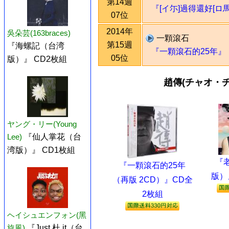
第14週
『[イ尓]過得還好[ロ馬
07位
2014年
吳朵芸(163braces)
一顆滾石
第15週
『海螺記（台湾
『一顆滾石的25年』
05位
版）』 CD2枚組
趙傳(チャオ・
ヤング・リー(Young
Lee)
『仙人掌花（台
湾版）』 CD1枚組
『
『一顆滾石的25年
版）
（再版 2CD）』CD全
2枚組
ヘイシュエンフォン(黑
旋風)
『Just 杜 it（台