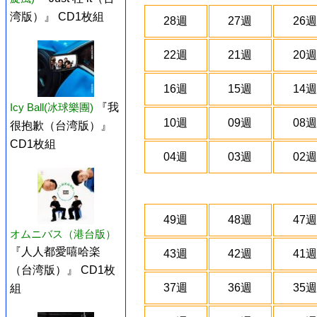
湾版）』 CD1枚組
28週
27週
26週
22週
21週
20週
16週
15週
14週
Icy Ball(冰球樂團)
『我
10週
09週
08週
很抱歉（台湾版）』
CD1枚組
04週
03週
02週
49週
48週
47週
オムニバス（港台版）
『人人都愛嘻哈楽
43週
42週
41週
（台湾版）』 CD1枚
37週
36週
35週
組