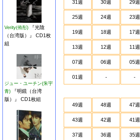
31週
30週
29週
25週
24週
23週
Verity(侑彤)
『光陰
19週
18週
17週
（台湾版）』 CD1枚
組
13週
12週
11週
07週
06週
05週
01週
-
-
ジュー・ユーチン(朱宇
青)
『明鏡（台湾
版）』 CD1枚組
49週
48週
47週
43週
42週
41週
37週
36週
35週