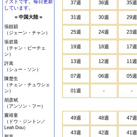
ィストです。毎日更新
37週
36週
35週
しています。
= 中国大陸 =
31週
30週
29週
張靚穎
25週
24週
23週
（ジェーン・チャン）
張碧晨
19週
18週
17週
（チャン・ビーチェ
ン）
13週
12週
11週
許嵩
（シュー・ソン）
07週
06週
05週
陳楚生
（チェン・チュウシェ
ン）
01週
-
-
胡彦斌
（アンソン・フー）
竇靖童
49週
48週
47週
（ドウ・ジントン／
Leah Dou）
43週
42週
41週
那英