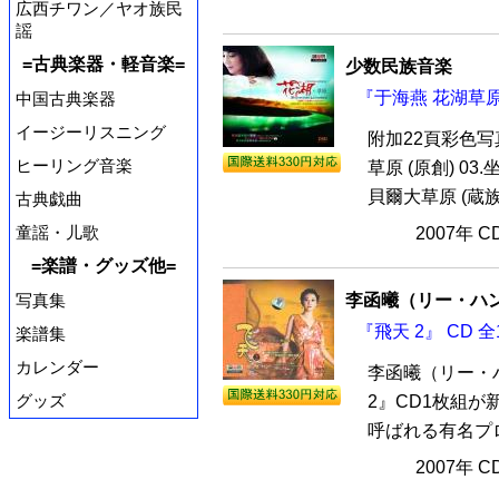
広西チワン／ヤオ族民
謡
=古典楽器・軽音楽=
少数民族音楽
『于海燕 花湖草原
中国古典楽器
イージーリスニング
附加22頁彩色写真
ヒーリング音楽
草原 (原創) 03
貝爾大草原 (蔵族)
古典戯曲
童謡・儿歌
2007年 
=楽譜・グッズ他=
写真集
李函曦（リー・ハ
『飛天 2』 CD 
楽譜集
カレンダー
李函曦（リー・
グッズ
2』CD1枚組が
呼ばれる有名プロ
2007年 