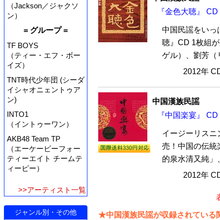
（Jackson／ジャクソ
『金色大聴』 CD
ン）
中国民謡をいっ
= グループ =
聴』CD 1枚組
TF BOYS
（ティー・エフ・ボー
ゲル）、劉芳（リ
イズ）
2012年 
TNT時代少年団 (シーダ
イシャオニェントゥア
ン)
中国漢族民謡
INTO1
『中国楽宴』 CD
（イントゥーワン）
イージーリスニン
AKB48 Team TP
売！中国の伝統
（エーケービーフォー
ティーエイト チームテ
的泉水清又純」、
ィーピー）
2012年 
>>アーティスト一覧
ジャンル別・その他
★中国漢族民謡が収録されている関