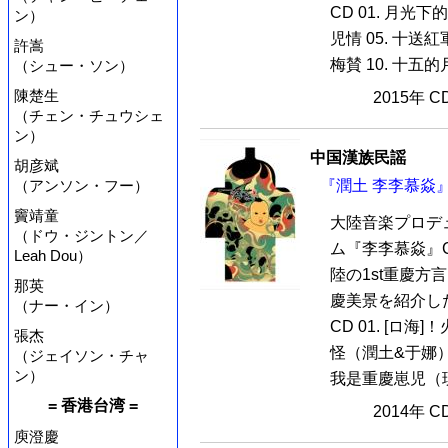
CD 01. 月光下的
ン）
児情 05. 十送紅軍
許嵩
梅賛 10. 十五的月
（シュー・ソン）
陳楚生
2015年 
（チェン・チュウシェ
ン）
中国漢族民謡
胡彦斌
（アンソン・フー）
『潤土 李李慕焱』
竇靖童
大陸音楽プロデ
（ドウ・ジントン／
ム『李李慕焱』
Leah Dou）
陸の1st重慶
那英
慶美景を紹介し
（ナー・イン）
CD 01. [ロ海]
張杰
怪（潤土&于娜） 0
（ジェイソン・チャ
ン）
我是重慶崽児（現場版
= 香港台湾 =
2014年 
庾澄慶