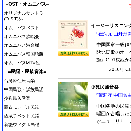
=OST・オムニバス=
オリジナルサントラ
(O.S.T)盤
イージーリスニン
オムニバスベスト
『崔炳元 山丹丹開
オムニバス演唱会
中国国家一級作
オムニバス港台版
陝北民歌のオー
オムニバス韓国語版
艶』CD1枚組が
オムニバスMTV他
2016年 
=民謡・民族音楽=
台湾原住民音楽
少数民族音楽
中国民歌・漢族民謡
『茉莉花 中国名曲
少数民族音楽
中国各地の民謡
蒙古モンゴル民謡
唱団が合唱したア
西蔵チベット民謡
がニューリリース
新疆ウィグル民謡