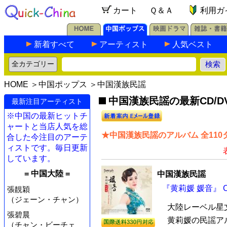
カート
Ｑ＆Ａ
利用ガ
新着すべて
アーティスト
人気ベスト
HOME
＞
中国ポップス
＞中国漢族民謡
中国漢族民謡の最新CD/D
最新注目アーティスト
※中国の最新ヒットチ
ャートと当店人気を総
★中国漢族民謡のアルバム 全110
合した今注目のアーテ
ィストです。毎日更新
しています。
= 中国大陸 =
中国漢族民謡
『黄莉媛 媛音』 
張靚穎
（ジェーン・チャン）
大陸レーベル星
張碧晨
黄莉媛の民謡アル
（チャン・ビーチェ