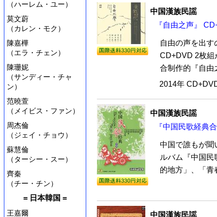
（ハーレム・ユー）
中国漢族民謡
莫文蔚
『自由之声』 CD+
（カレン・モク）
陳嘉樺
自由の声を出す
（エラ・チェン）
CD+DVD 2
陳珊妮
合制作的『自由之
（サンディー・チャ
2014年 CD+D
ン）
范曉萱
（メイビス・ファン）
中国漢族民謡
周杰倫
『中国民歌経典合輯
（ジェイ・チョウ）
中国で誰もが聞
蘇慧倫
ルバム『中国民歌
（ターシー・スー）
的地方」、「青春
齊秦
（チー・チン）
= 日本韓国 =
王嘉爾
中国漢族民謡