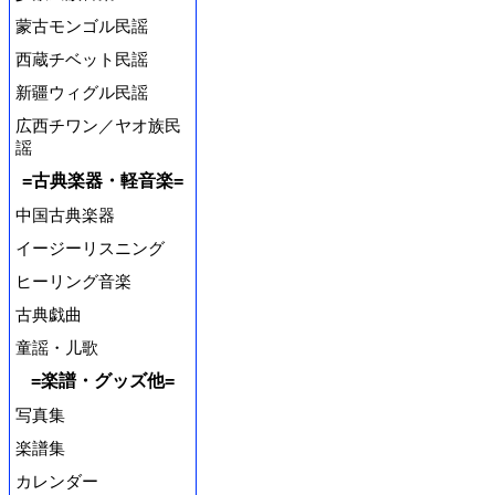
蒙古モンゴル民謡
西蔵チベット民謡
新疆ウィグル民謡
広西チワン／ヤオ族民
謡
=古典楽器・軽音楽=
中国古典楽器
イージーリスニング
ヒーリング音楽
古典戯曲
童謡・儿歌
=楽譜・グッズ他=
写真集
楽譜集
カレンダー