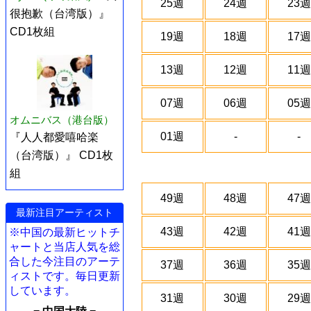
25週
24週
23週
很抱歉（台湾版）』
CD1枚組
19週
18週
17週
13週
12週
11週
07週
06週
05週
オムニバス（港台版）
01週
-
-
『人人都愛嘻哈楽
（台湾版）』 CD1枚
組
49週
48週
47週
最新注目アーティスト
43週
42週
41週
※中国の最新ヒットチ
ャートと当店人気を総
合した今注目のアーテ
37週
36週
35週
ィストです。毎日更新
しています。
31週
30週
29週