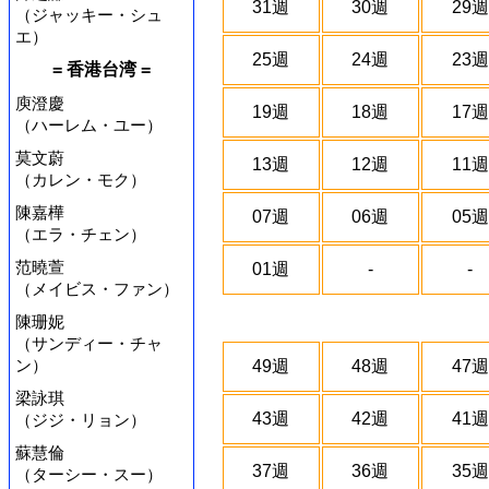
31週
30週
29週
（ジャッキー・シュ
エ）
25週
24週
23週
= 香港台湾 =
庾澄慶
19週
18週
17週
（ハーレム・ユー）
莫文蔚
13週
12週
11週
（カレン・モク）
陳嘉樺
07週
06週
05週
（エラ・チェン）
范曉萱
01週
-
-
（メイビス・ファン）
陳珊妮
（サンディー・チャ
ン）
49週
48週
47週
梁詠琪
43週
42週
41週
（ジジ・リョン）
蘇慧倫
37週
36週
35週
（ターシー・スー）