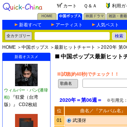
カート
Ｑ＆Ａ
利用ガ
新着すべて
アーティスト
人気ベスト
HOME
＞
中国ポップス
＞
最新ヒットチャート
＞
2020年 第
中国ポップス最新ヒットチャ
新着オススメ
※試聴(約40秒)でチェック！！
ウィルバー・パン(潘瑋
柏)
『狂愛（台湾
2020年＝第06週＝
※引用元
版）』 CD2枚組
位
曲名／『アルバム名』
01
武漢伢