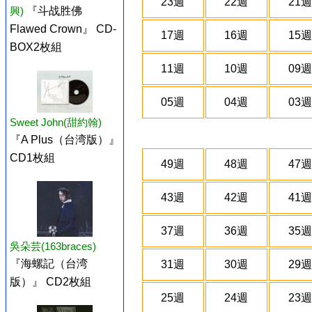
23週
22週
21週
興)
『斗战胜佛
Flawed Crown』 CD-
17週
16週
15週
BOX2枚組
11週
10週
09週
05週
04週
03週
Sweet John(甜約翰)
『A Plus（台湾版）』
CD1枚組
49週
48週
47週
43週
42週
41週
37週
36週
35週
吳朵芸(163braces)
『海螺記（台湾
31週
30週
29週
版）』 CD2枚組
25週
24週
23週