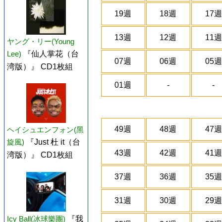
19週
18週
17週
13週
12週
11週
ヤング・リー(Young
Lee)
『仙人掌花（台
07週
06週
05週
湾版）』 CD1枚組
01週
-
-
49週
48週
47週
ヘイシュエンフォン(黑
旋風)
『Just 杜 it（台
43週
42週
41週
湾版）』 CD1枚組
37週
36週
35週
31週
30週
29週
Icy Ball(冰球樂團)
『我