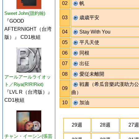
02
帆
Sweet John(甜約翰)
03
歳歳平安
『GOOD
AFTERNIGHT（台湾
04
Stay With You
版）』 CD1枚組
05
平凡天使
06
同根
07
出征
08
愛従未離開
アールアールライオッ
ト／Riya(R!R!Riot)
戦書（希瓜音樂武漢助力公
09
『LVL R（台湾版）』
曲）
CD1枚組
10
加油
29週
28週
27週
チャン・イーシン(張芸