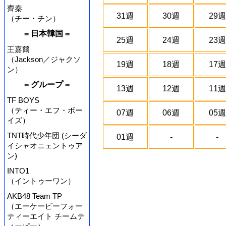
齊秦
31週
30週
29週
（チー・チン）
= 日本韓国 =
25週
24週
23週
王嘉爾
（Jackson／ジャクソ
19週
18週
17週
ン）
= グループ =
13週
12週
11週
TF BOYS
（ティー・エフ・ボー
07週
06週
05週
イズ）
TNT時代少年団 (シーダ
01週
-
-
イシャオニェントゥア
ン)
INTO1
（イントゥーワン）
AKB48 Team TP
（エーケービーフォー
ティーエイト チームテ