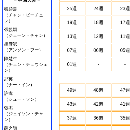
= 中国大陸 =
25週
24週
23週
張碧晨
（チャン・ビーチェ
ン）
19週
18週
17週
張靚穎
（ジェーン・チャン）
13週
12週
11週
胡彦斌
（アンソン・フー）
07週
06週
05週
陳楚生
（チェン・チュウシェ
01週
-
-
ン）
那英
（ナー・イン）
49週
48週
47週
許嵩
（シュー・ソン）
43週
42週
41週
張杰
（ジェイソン・チャ
37週
36週
35週
ン）
薛之謙