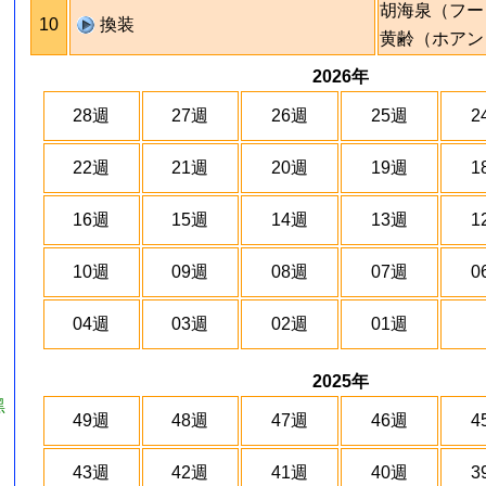
胡海泉（フー
10
換装
黄齢（ホアン
2026年
28週
27週
26週
25週
2
22週
21週
20週
19週
1
16週
15週
14週
13週
1
10週
09週
08週
07週
0
04週
03週
02週
01週
2025年
黑
49週
48週
47週
46週
4
43週
42週
41週
40週
3