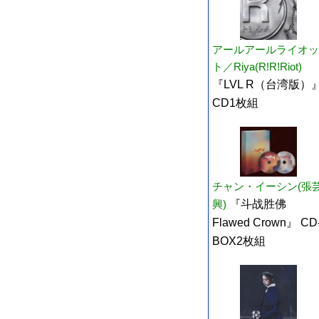
アールアールライオッ
ト／Riya(R!R!Riot)
『LVL R（台湾版）
CD1枚組
チャン・イーシン(張
興)
『斗战胜佛
Flawed Crown』 CD
BOX2枚組