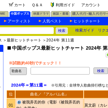
カート
Ｑ＆Ａ
利用ガイド
アカウント
アーティスト
人気ベスト
ヒットチャート
検索ガイド
リク
ス
＞
最新ヒットチャート
＞
2024年 第11週
中国ポップス最新ヒットチャート 2024年 第
※試聴(約40秒)でチェック！！
2024年＝第11週＝
※引用元：全球华人歌曲排行榜な
湾
位
曲名／『アルバム名』
被我弄丟的你（電影《被我弄丟的
01
莫文蔚（カレ