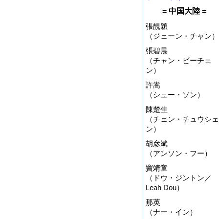
= 中国大陸 =
張靚穎
（ジェーン・チャン）
張碧晨
（チャン・ビーチェ
ン）
許嵩
（シュー・ソン）
陳楚生
（チェン・チュウシェ
ン）
胡彦斌
（アンソン・フー）
竇靖童
（ドウ・ジントン／
Leah Dou）
那英
（ナー・イン）