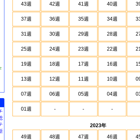
43週
42週
41週
40週
3
37週
36週
35週
34週
3
31週
30週
29週
28週
2
25週
24週
23週
22週
2
19週
18週
17週
16週
1
宇
13週
12週
11週
10週
0
07週
06週
05週
04週
0
01週
-
-
-
チ
総
テ
2023年
新
49週
48週
47週
46週
4