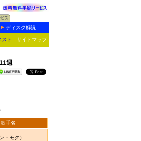
ディスク解説
エスト
サイトマップ
11週
ど
歌手名
ン・モク）