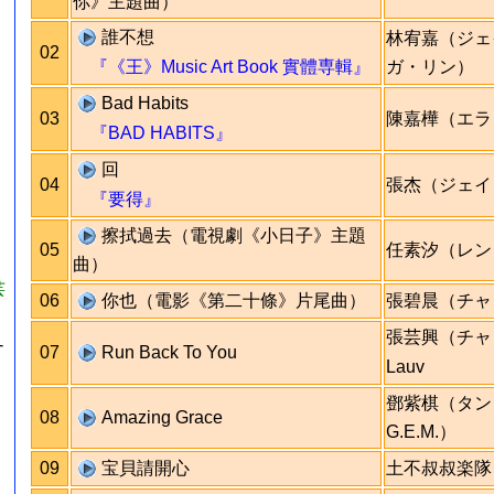
你》主題曲）
誰不想
林宥嘉（ジェ
02
『《王》Music Art Book 實體専輯』
ガ・リン）
Bad Habits
03
陳嘉樺（エラ
』
『BAD HABITS』
回
04
張杰（ジェイ
『要得』
擦拭過去（電視劇《小日子》主題
05
任素汐（レン
曲）
芸
06
你也（電影《第二十條》片尾曲）
張碧晨（チャ
張芸興（チャ
-
07
Run Back To You
Lauv
鄧紫棋（タン
08
Amazing Grace
G.E.M.）
09
宝貝請開心
土不叔叔楽隊