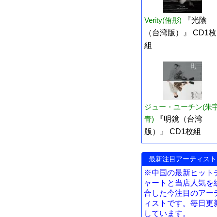
Verity(侑彤)
『光陰
（台湾版）』 CD1枚
組
ジュー・ユーチン(朱
青)
『明鏡（台湾
版）』 CD1枚組
最新注目アーティスト
※中国の最新ヒット
ャートと当店人気を
合した今注目のアー
ィストです。毎日更
しています。