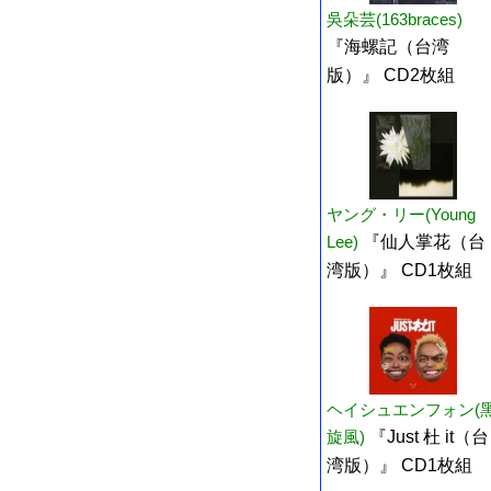
吳朵芸(163braces)
『海螺記（台湾
版）』 CD2枚組
ヤング・リー(Young
Lee)
『仙人掌花（台
湾版）』 CD1枚組
ヘイシュエンフォン(
旋風)
『Just 杜 it（台
湾版）』 CD1枚組