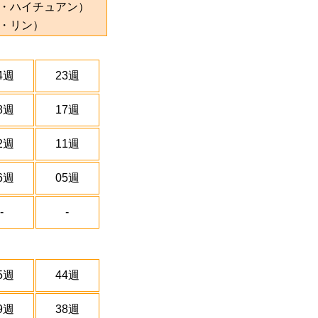
・ハイチュアン）
・リン）
4週
23週
8週
17週
2週
11週
6週
05週
-
-
5週
44週
9週
38週