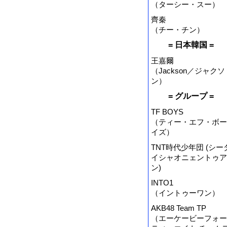
（ターシー・スー）
齊秦
（チー・チン）
= 日本韓国 =
王嘉爾
（Jackson／ジャクソ
ン）
= グループ =
TF BOYS
（ティー・エフ・ボー
イズ）
TNT時代少年団 (シー
イシャオニェントゥア
ン)
INTO1
（イントゥーワン）
AKB48 Team TP
（エーケービーフォー