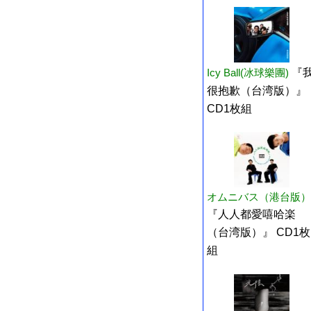
Icy Ball(冰球樂團)
『
很抱歉（台湾版）』
CD1枚組
オムニバス（港台版）
『人人都愛嘻哈楽
（台湾版）』 CD1枚
組