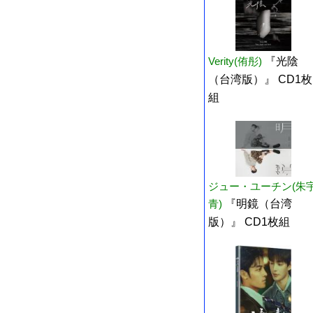
Verity(侑彤)
『光陰
（台湾版）』 CD1枚
組
ジュー・ユーチン(朱
青)
『明鏡（台湾
版）』 CD1枚組