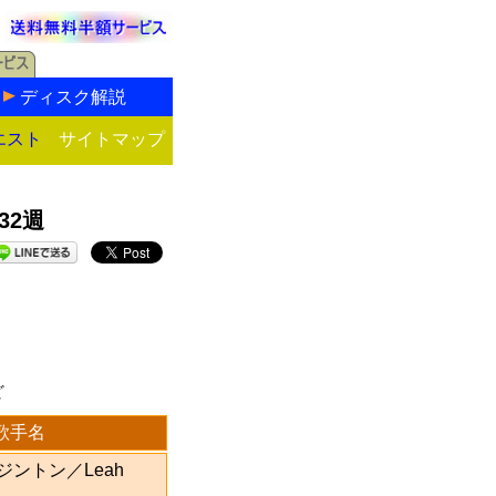
ディスク解説
エスト
サイトマップ
32週
ど
歌手名
ントン／Leah