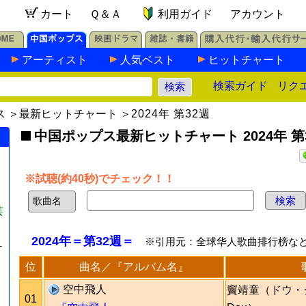
カート
Ｑ＆Ａ
利用ガイド
アカウント
アーティスト
人気ベスト
ヒットチャート
検索ガイド
リク
ス
＞
最新ヒットチャート
＞
2024年 第32週
中国ポップス最新ヒットチャート 2024年 第
※試聴(約40秒)でチェック！！
芸
2024年＝第32週＝
※引用元：全球华人歌曲排行榜な
-
位
曲名／『アルバム名』
空中飛人
竇靖童（ドウ・ジ
01