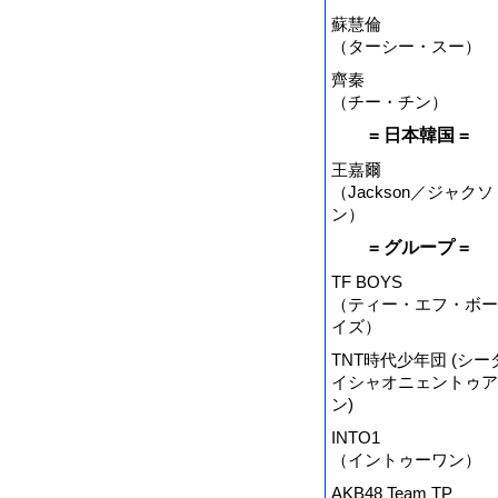
蘇慧倫
（ターシー・スー）
齊秦
（チー・チン）
= 日本韓国 =
王嘉爾
（Jackson／ジャクソ
ン）
= グループ =
TF BOYS
（ティー・エフ・ボー
イズ）
TNT時代少年団 (シー
イシャオニェントゥア
ン)
INTO1
（イントゥーワン）
AKB48 Team TP