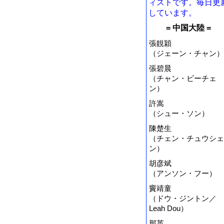
ィストです。毎日更
しています。
= 中国大陸 =
張靚穎
（ジェーン・チャン）
張碧晨
（チャン・ビーチェ
ン）
許嵩
（シュー・ソン）
陳楚生
（チェン・チュウシェ
ン）
胡彦斌
（アンソン・フー）
竇靖童
（ドウ・ジントン／
Leah Dou）
那英