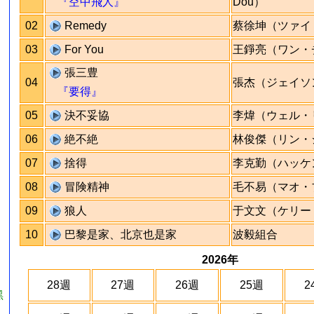
『空中飛人』
Dou）
02
Remedy
蔡徐坤（ツァイ
03
For You
王錚亮（ワン・
張三豊
04
張杰（ジェイソ
『要得』
05
決不妥協
李煒（ウェル・
06
絶不絶
林俊傑（リン・
07
捨得
李克勤（ハッケ
08
冒険精神
毛不易（マオ・
09
狼人
于文文（ケリー
10
巴黎是家、北京也是家
波毅組合
2026年
28週
27週
26週
25週
2
黑