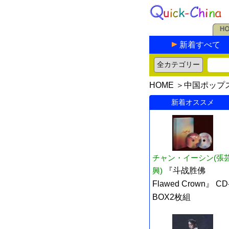
新着すべて
HOME
＞
中国ポップ
新着オススメ
チャン・イーシン(張
興)
『斗战胜佛
Flawed Crown』 CD
BOX2枚組