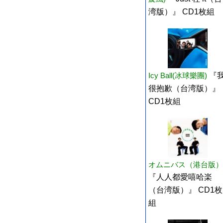
湾版）』 CD1枚組
Icy Ball(冰球樂團)
『
很抱歉（台湾版）』
CD1枚組
オムニバス（港台版）
『人人都愛嘻哈楽
（台湾版）』 CD1枚
組