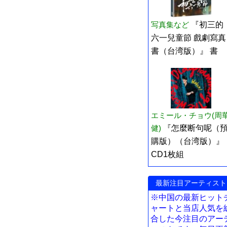
写真集など
『初三的
六一兒童節 戲劇寫真
書（台湾版）』 書
エミール・チョウ(周
健)
『怎麼断句呢（
購版）（台湾版）』
CD1枚組
最新注目アーティスト
※中国の最新ヒット
ャートと当店人気を
合した今注目のアー