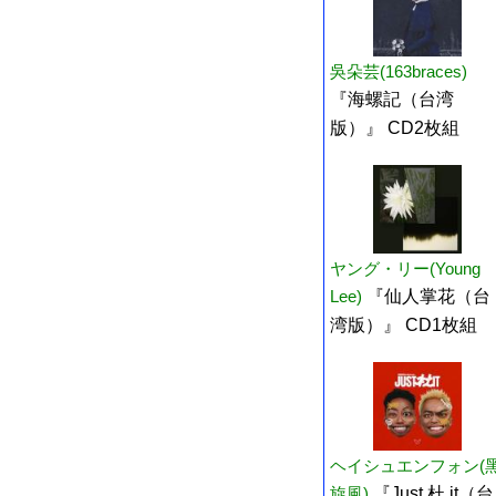
吳朵芸(163braces)
『海螺記（台湾
版）』 CD2枚組
ヤング・リー(Young
Lee)
『仙人掌花（台
湾版）』 CD1枚組
ヘイシュエンフォン(
旋風)
『Just 杜 it（台