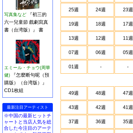
25週
24週
23週
写真集など
『初三的
六一兒童節 戲劇寫真
19週
18週
17週
書（台湾版）』 書
13週
12週
11週
07週
06週
05週
01週
-
-
エミール・チョウ(周華
健)
『怎麼断句呢（預
購版）（台湾版）』
CD1枚組
49週
48週
47週
最新注目アーティスト
43週
42週
41週
※中国の最新ヒットチ
37週
36週
35週
ャートと当店人気を総
合した今注目のアーテ