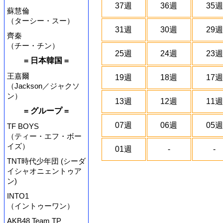
37週
36週
35週
蘇慧倫
（ターシー・スー）
31週
30週
29週
齊秦
（チー・チン）
25週
24週
23週
= 日本韓国 =
王嘉爾
19週
18週
17週
（Jackson／ジャクソ
ン）
13週
12週
11週
= グループ =
07週
06週
05週
TF BOYS
（ティー・エフ・ボー
イズ）
01週
-
-
TNT時代少年団 (シーダ
イシャオニェントゥア
ン)
INTO1
（イントゥーワン）
AKB48 Team TP