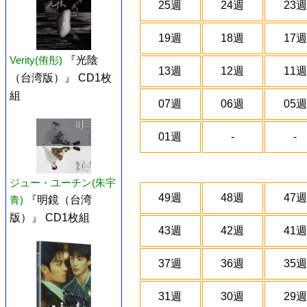
25週
24週
23週
19週
18週
17週
Verity(侑彤)
『光陰
13週
12週
11週
（台湾版）』 CD1枚
組
07週
06週
05週
01週
-
-
ジュー・ユーチン(朱宇
49週
48週
47週
青)
『明鏡（台湾
版）』 CD1枚組
43週
42週
41週
37週
36週
35週
31週
30週
29週