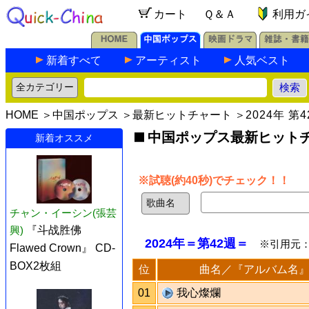
カート
Ｑ＆Ａ
利用ガ
新着すべて
アーティスト
人気ベスト
HOME
＞
中国ポップス
＞
最新ヒットチャート
＞
2024年 第
中国ポップス最新ヒットチャ
新着オススメ
※試聴(約40秒)でチェック！！
チャン・イーシン(張芸
興)
『斗战胜佛
2024年＝第42週＝
※引用元
Flawed Crown』 CD-
BOX2枚組
位
曲名／『アルバム名
01
我心燦爛