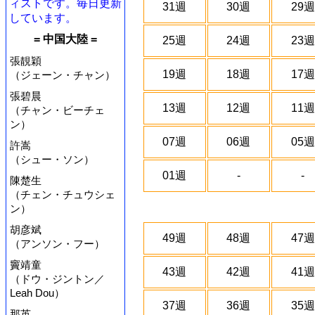
ィストです。毎日更新
31週
30週
29週
しています。
= 中国大陸 =
25週
24週
23週
張靚穎
19週
18週
17週
（ジェーン・チャン）
張碧晨
13週
12週
11週
（チャン・ビーチェ
ン）
07週
06週
05週
許嵩
（シュー・ソン）
01週
-
-
陳楚生
（チェン・チュウシェ
ン）
胡彦斌
49週
48週
47週
（アンソン・フー）
竇靖童
43週
42週
41週
（ドウ・ジントン／
Leah Dou）
37週
36週
35週
那英