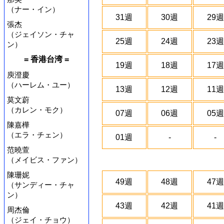
（ナー・イン）
31週
30週
29週
張杰
（ジェイソン・チャ
25週
24週
23週
ン）
= 香港台湾 =
19週
18週
17週
庾澄慶
（ハーレム・ユー）
13週
12週
11週
莫文蔚
（カレン・モク）
07週
06週
05週
陳嘉樺
（エラ・チェン）
01週
-
-
范曉萱
（メイビス・ファン）
陳珊妮
49週
48週
47週
（サンディー・チャ
ン）
43週
42週
41週
周杰倫
（ジェイ・チョウ）