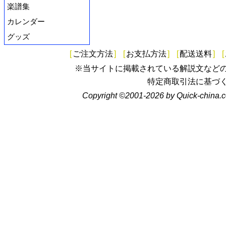
楽譜集
カレンダー
グッズ
[
ご注文方法
]
[
お支払方法
]
[
配送送料
]
[
※当サイトに掲載されている解説文など
特定商取引法に基づ
Copyright ©2001-2026 by Quick-china.c