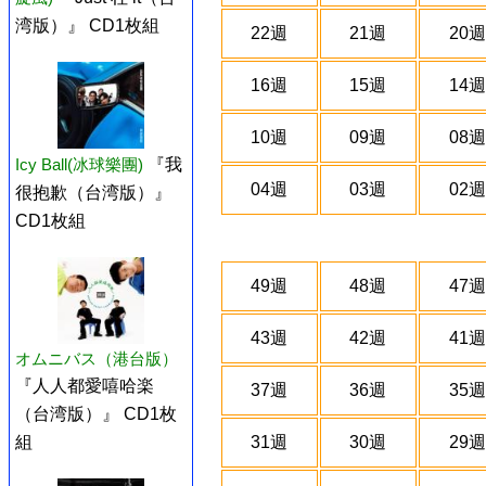
湾版）』 CD1枚組
22週
21週
20週
16週
15週
14週
10週
09週
08週
Icy Ball(冰球樂團)
『我
04週
03週
02週
很抱歉（台湾版）』
CD1枚組
49週
48週
47週
43週
42週
41週
オムニバス（港台版）
『人人都愛嘻哈楽
37週
36週
35週
（台湾版）』 CD1枚
31週
30週
29週
組