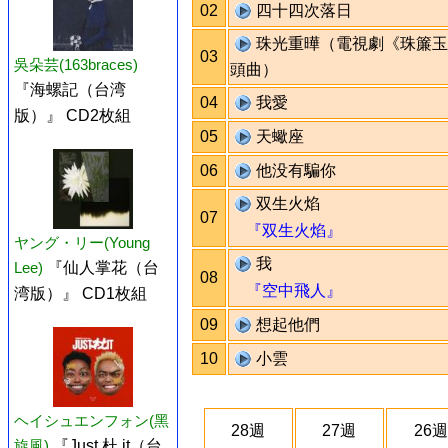
02
四十四次落日
珠光重曄（電視劇《珠簾玉
03
吳朵芸(163braces)
頭曲）
『海螺記（台湾
04
我愛
版）』 CD2枚組
05
天蠍座
06
他没有騙你
双生火焰
07
『双生火焰』
ヤング・リー(Young
我
Lee)
『仙人掌花（台
08
『空中飛人』
湾版）』 CD1枚組
09
想起他們
10
小雲
ヘイシュエンフォン(黑
28週
27週
26週
旋風)
『Just 杜 it（台