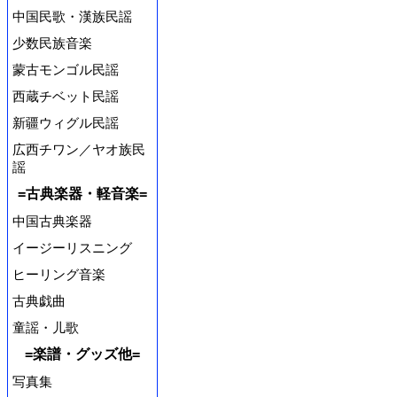
中国民歌・漢族民謡
少数民族音楽
蒙古モンゴル民謡
西蔵チベット民謡
新疆ウィグル民謡
広西チワン／ヤオ族民
謡
=古典楽器・軽音楽=
中国古典楽器
イージーリスニング
ヒーリング音楽
古典戯曲
童謡・儿歌
=楽譜・グッズ他=
写真集