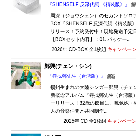
『SHENSELF 反深代詞 《精装版》』
周深（ジョウシェン）のセカンドソロア
BOX『SHENSELF 反深代詞《精装
リリース！予約受付中！現地発送予定日
【BOXセット内容】：01. パッケー...
2026年 CD-BOX 全1枚組
キャンペーン価
鄭興(チェン・シン)
『尋找鄭先生（台湾版）』
揚州生まれの大陸シンガー鄭興（チェン
新概念アルバム『尋找鄭先生（台湾版）
ーリリース！32歳の節目に、戴佩妮・
人の音楽仲間と共同制作...
2025年 CD 全1枚組
キャンペーン価