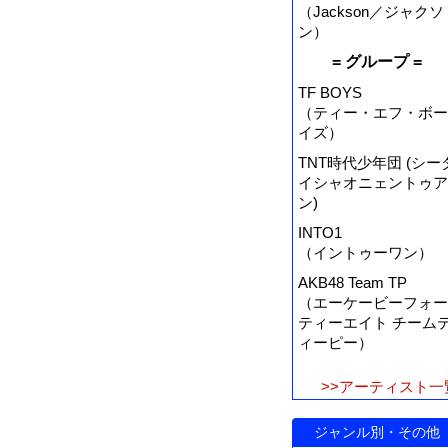
（Jackson／ジャクソ
ン）
= グループ =
TF BOYS
（ティー・エフ・ボー
イズ）
TNT時代少年団 (シー
イシャオニェントゥア
ン)
INTO1
（イントゥーワン）
AKB48 Team TP
（エーケービーフォー
ティーエイト チーム
ィーピー）
>>アーティスト一
ジャンル別・その他