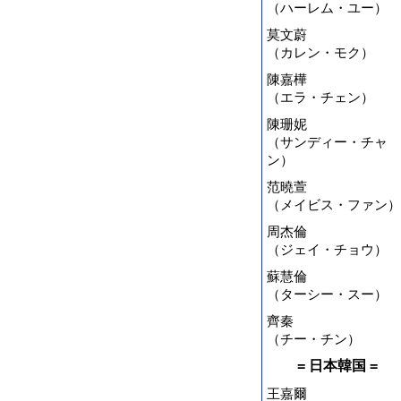
（ハーレム・ユー）
莫文蔚
（カレン・モク）
陳嘉樺
（エラ・チェン）
陳珊妮
（サンディー・チャ
ン）
范曉萱
（メイビス・ファン）
周杰倫
（ジェイ・チョウ）
蘇慧倫
（ターシー・スー）
齊秦
（チー・チン）
= 日本韓国 =
王嘉爾