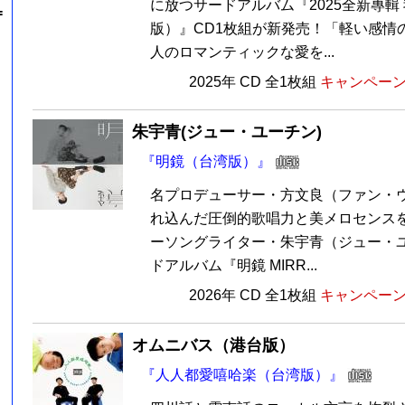
に放つサードアルバム『2025全新專輯
=
版）』CD1枚組が新発売！「軽い感情
人のロマンティックな愛を...
2025年 CD 全1枚組
キャンペーン価
朱宇青(ジュー・ユーチン)
『明鏡（台湾版）』
名プロデューサー・方文良（ファン・
れ込んだ圧倒的歌唱力と美メロセンス
ーソングライター・朱宇青（ジュー・
ドアルバム『明鏡 MIRR...
2026年 CD 全1枚組
キャンペーン価
オムニバス（港台版）
『人人都愛嘻哈楽（台湾版）』