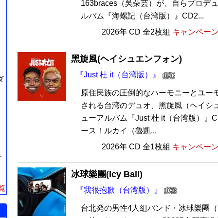
163braces（吳朵芸）が、自らプロ
ルバム『海螺記（台湾版）』CD2...
2026年 CD 全2枚組
キャンペーン価
黑旋風(ヘイシュエンフォン)
『Just 杜 it（台湾版）』
ダ
原住民族の圧倒的なハーモニーとユー
される台湾のデュオ、黑旋風（ヘイシ
ューアルバム『Just 杜 it（台湾版）
ース！ルカイ（魯凱...
2026年 CD 全1枚組
キャンペーン価
テ
冰球樂團(Icy Ball)
覧
『我很抱歉（台湾版）』
台北発の男性4人組バンド・冰球樂團（icy