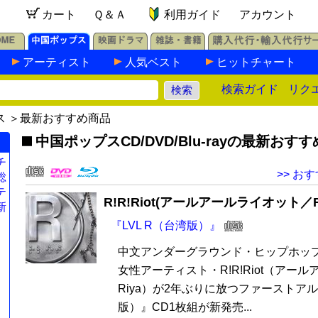
カート
Ｑ＆Ａ
利用ガイド
アカウント
アーティスト
人気ベスト
ヒットチャート
検索ガイド
リク
ス
＞最新おすすめ商品
中国ポップスCD/DVD/Blu-rayの最新おす
チ
>> お
総
テ
R!R!Riot(アールアールライオット／Ri
新
『LVL R（台湾版）』
中文アンダーグラウンド・ヒップホッ
女性アーティスト・R!R!Riot（アー
Riya）が2年ぶりに放つファーストアル
版）』CD1枚組が新発売...