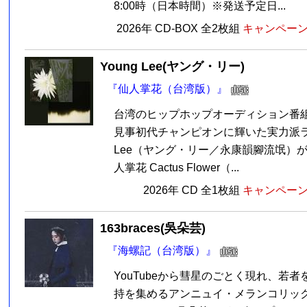
8:00時（日本時間）※発送予定日...
2026年 CD-BOX 全2枚組
キャンペーン価
Young Lee(ヤング・リー)
『仙人掌花（台湾版）』
台湾のヒップホップオーディション番
見事初代チャンピオンに輝いた実力派ラッ
Lee（ヤング・リー／永康韻腳流氓）
人掌花 Cactus Flower（...
2026年 CD 全1枚組
キャンペーン価
163braces(吳朵芸)
『海螺記（台湾版）』
YouTubeから彗星のごとく現れ、若
持を集めるアンニュイ・メランコリッ