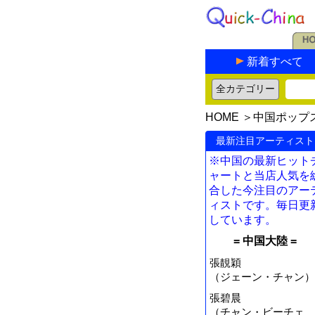
新着すべて
HOME
＞
中国ポップ
最新注目アーティスト
※中国の最新ヒット
ャートと当店人気を
合した今注目のアー
ィストです。毎日更
しています。
= 中国大陸 =
張靚穎
（ジェーン・チャン）
張碧晨
（チャン・ビーチェ