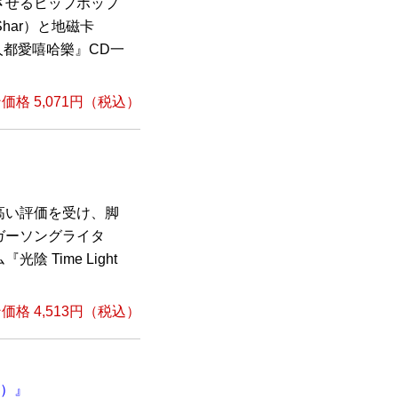
させるヒップホップ
har）と地磁卡
人都愛嘻哈樂』CD一
格 5,071円（税込）
高い評価を受け、脚
ガーソングライタ
 Time Light
格 4,513円（税込）
版）』