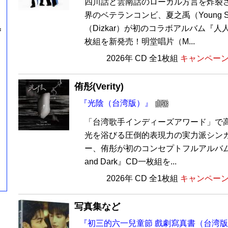
四川話と雲南話のローカル方言を炸裂
界のベテランコンビ、夏之禹（Young S
（Dizkar）が初のコラボアルバム『人
=
枚組を新発売！明堂唱片（M...
2026年 CD 全1枚組
キャンペーン価
侑彤(Verity)
『光陰（台湾版）』
「台湾歌手インディーズアワード」で
光を浴びる圧倒的表現力の実力派シン
ー、侑彤が初のコンセプトフルアルバム『光陰
and Dark』CD一枚組を...
2026年 CD 全1枚組
キャンペーン価
写真集など
『初三的六一兒童節 戲劇寫真書（台湾