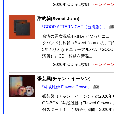
2026年 CD 全1枚組
キャンペーン価
甜約翰(Sweet John)
『GOOD AFTERNIGHT（台湾版）』
台湾の男女混成4人組みとなったニュ
クバンド甜約翰（Sweet John）の、前作
3年ぶりとなるニューアルバム『GOOD A
湾版）』CD一枚組を新発...
2026年 CD 全1枚組
キャンペーン価
張芸興(チャン・イーシン)
『斗战胜佛 Flawed Crown』
張芸興（チャン・イーシン）の2026
CD-BOX『斗战胜佛（Flawed Crow
付スタート！ 予約受付期間：2026年8