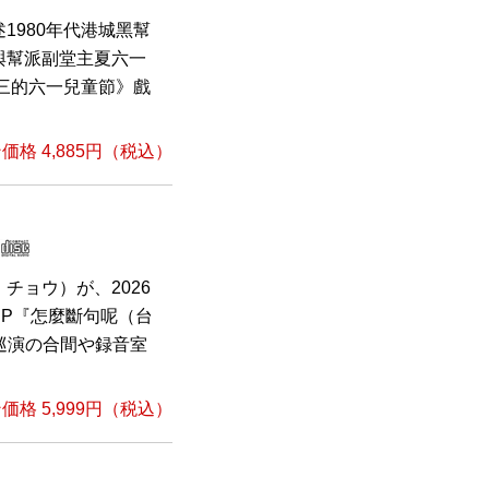
1980年代港城黑幫
與幫派副堂主夏六一
三的六一兒童節》戲
格 4,885円（税込）
チョウ）が、2026
P『怎麼斷句呢（台
巡演の合間や録音室
格 5,999円（税込）