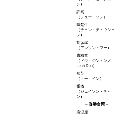
ン）
許嵩
（シュー・ソン）
陳楚生
（チェン・チュウシェ
ン）
胡彦斌
（アンソン・フー）
竇靖童
（ドウ・ジントン／
Leah Dou）
那英
（ナー・イン）
張杰
（ジェイソン・チャ
ン）
= 香港台湾 =
庾澄慶