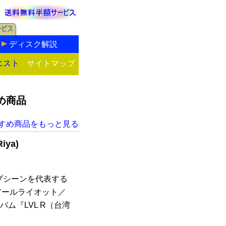
ディスク解説
エスト
サイトマップ
すめ商品
すすめ商品をもっと見る
ya)
プシーンを代表する
ルアールライオット／
バム『LVL R（台湾