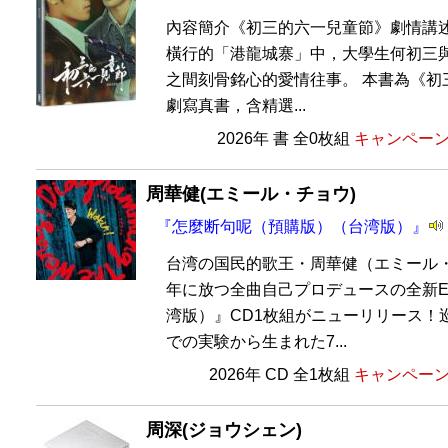
內容簡介《初三的六一兒童節》劇情講述
橫行的「港龍城寨」中，大學生何初三
之間刻骨銘心的愛情往事。 本書為《初
劇寫真書，含精選...
2026年 書 全0枚組
キャンペーン価
周華健(エミール・チョウ)
『怎麼断句呢（預購版）（台湾版）』
台湾の国民的歌王・周華健（エミール・
年に放つ全曲自己プロデュースの全新E
湾版）』CD1枚組がニューリリース！
での実験から生まれた7...
2026年 CD 全1枚組
キャンペーン価
周深(ジョウシェン)