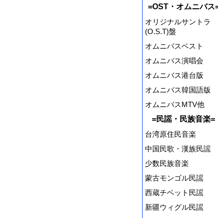
=OST・オムニバス
オリジナルサントラ
(O.S.T)盤
オムニバスベスト
オムニバス演唱会
オムニバス港台版
オムニバス韓国語版
オムニバスMTV他
=民謡・民族音楽=
台湾原住民音楽
中国民歌・漢族民謡
少数民族音楽
蒙古モンゴル民謡
西蔵チベット民謡
新疆ウィグル民謡