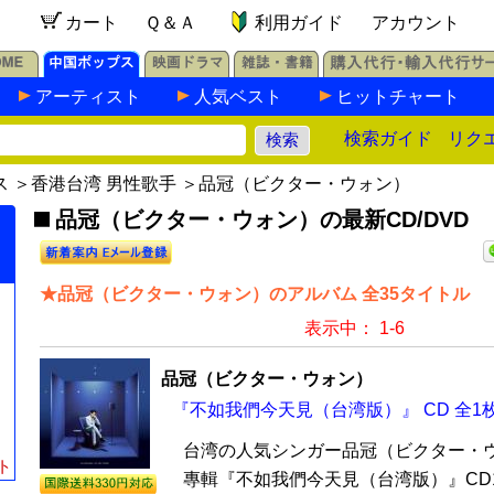
カート
Ｑ＆Ａ
利用ガイド
アカウント
アーティスト
人気ベスト
ヒットチャート
検索ガイド
リク
ス
＞
香港台湾 男性歌手
＞品冠（ビクター・ウォン）
品冠（ビクター・ウォン）の最新CD/DVD
★品冠（ビクター・ウォン）のアルバム 全35タイトル
表示中： 1-6
品冠（ビクター・ウォン）
『不如我們今天見（台湾版）』 CD 全1
台湾の人気シンガー品冠（ビクター・ウ
ト
專輯『不如我們今天見（台湾版）』CD