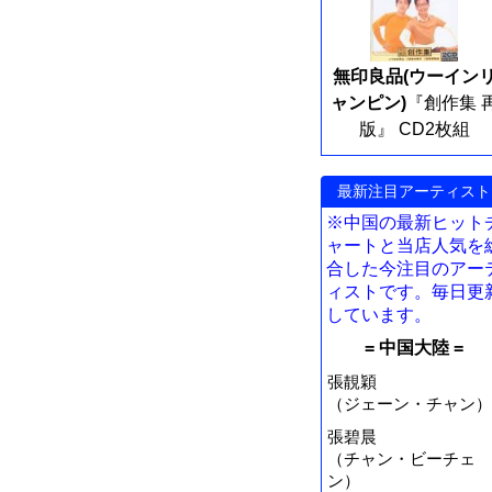
無印良品(ウーイン
ャンピン)
『創作集 
版』 CD2枚組
最新注目アーティスト
※中国の最新ヒット
ャートと当店人気を
合した今注目のアー
ィストです。毎日更
しています。
= 中国大陸 =
張靚穎
（ジェーン・チャン）
張碧晨
（チャン・ビーチェ
ン）