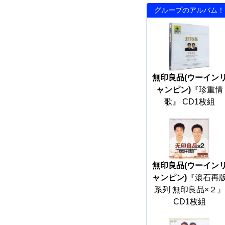
グループのアルバム！
無印良品(ウーイン
ャンピン)
『珍重情
歌』 CD1枚組
無印良品(ウーイン
ャンピン)
『滾石再
系列 無印良品×２』
CD1枚組