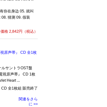
4. 有你在身边 05. 就叫
8. 猜测 09. 假装
格 2,842円（税込）
電視原声帯』 CD 全1枚
ルサントラOST盤
 電視原声帯』 CD 1枚
eart ...
年 CD 全1枚組
販売終了
関連をさら
に >>