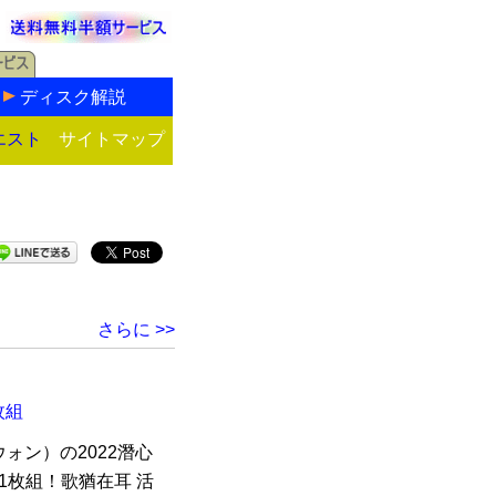
ディスク解説
エスト
サイトマップ
さらに >>
枚組
ォン）の2022潛心
1枚組！歌猶在耳 活