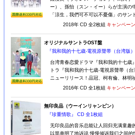
ー）、孫怡（スン・イー）らが主演の中
「涼生，我們可不可以不憂傷」のサントラ
2018年 CD 全2枚組
キャンペーン価
オリジナルサントラOST盤
『我和我的十七歳-電視原聲帯（台湾版）』
台湾青春恋愛ドラマ『我和我的十七歳
トラ『我和我的十七歳-電視原聲帯（台湾
ニューリリース！品冠、柯有倫、林明禎、
2016年 CD 全1枚組
キャンペーン価
無印良品（ウーインリャンピン）
『珍重情歌』 CD 全1枚組
无印良品的音乐总能让人回归充满童趣的
以简单明了地诉说 慢慢倾诉我们之间的