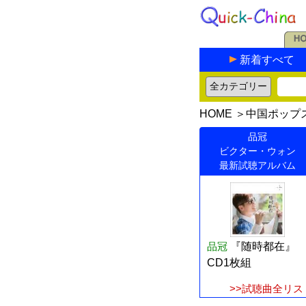
新着すべて
HOME
＞
中国ポップ
品冠
ビクター・ウォン
最新試聴アルバム
品冠
『随時都在』
CD1枚組
>>試聴曲全リス