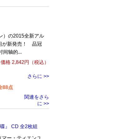
）の2015全新アル
組が新発売！ 品冠
间轴的...
格 2,842円（税込）
さらに >>
88点
関連をさら
に >>
』 CD 全2枚組
（マー・ティエンユ