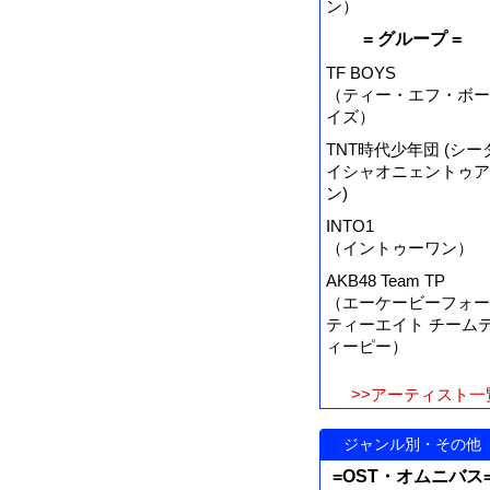
ン）
= グループ =
TF BOYS
（ティー・エフ・ボー
イズ）
TNT時代少年団 (シー
イシャオニェントゥア
ン)
INTO1
（イントゥーワン）
AKB48 Team TP
（エーケービーフォー
ティーエイト チーム
ィーピー）
>>アーティスト一
ジャンル別・その他
=OST・オムニバス