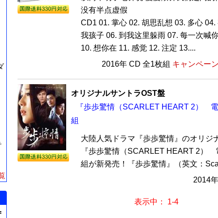
没有半点虚假
CD1 01. 掌心 02. 胡思乱想 03. 多心 0
我孩子 06. 到我这里躲雨 07. 每一次喊你 0
10. 想你在 11. 感觉 12. 注定 13....
2016年 CD 全1枚組
キャンペーン価
ダ
オリジナルサントラOST盤
『歩歩驚情（SCARLET HEART 2） 
組
大陸人気ドラマ『歩歩驚情』のオリジナ
テ
『歩歩驚情（SCARLET HEART 2）
組が新発売！『歩歩驚情』（英文：Scarlet H
覧
2014
表示中： 1-4
=