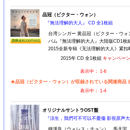
品冠（ビクター・ウォン）
『無法理解的大人』 CD 全1枚組
台湾シンガー 黄品冠（ビクター・ウォン
バム『無法理解的大人』大陸版CD1枚
2015全新专辑《无法理解的大人》紧扣时
2015年 CD 全1枚組
キャンペーン価
表示中： 1-6
★品冠（ビクター・ウォン）が収録されている関連商品 全
表示中： 1-4
オリジナルサントラOST盤
『涼生，我們可不可以不憂傷 影視原声大碟
鍾漢良（ウォレス・チョン）、馬天宇