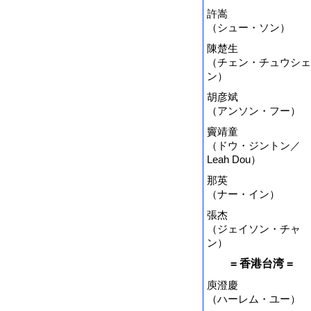
許嵩
（シュー・ソン）
陳楚生
（チェン・チュウシェ
ン）
胡彦斌
（アンソン・フー）
竇靖童
（ドウ・ジントン／
Leah Dou）
那英
（ナー・イン）
張杰
（ジェイソン・チャ
ン）
= 香港台湾 =
庾澄慶
（ハーレム・ユー）