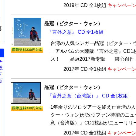
2019年 CD 全1枚組
キャンペーン価
リ
品冠（ビクター・ウォン）
再
『言外之意』 CD 全1枚組
台湾の人気シンガー品冠（ビクター・ウ
ーアルバムの大陸版『言外之意』CD1
ス！ 品冠2017新专辑 潜心创作 自我
チ
総
2017年 CD 全1枚組
キャンペーン価
テ
新
品冠（ビクター・ウォン）
『言外之意（台湾版）』 CD 全1枚組
1年余りのソロツアーを終えた台湾の人
ター・ウォン)が放つファン待望のニュ
意（台湾版）』CD1枚組がニューリリース
2017年 CD 全1枚組
キャンペーン価