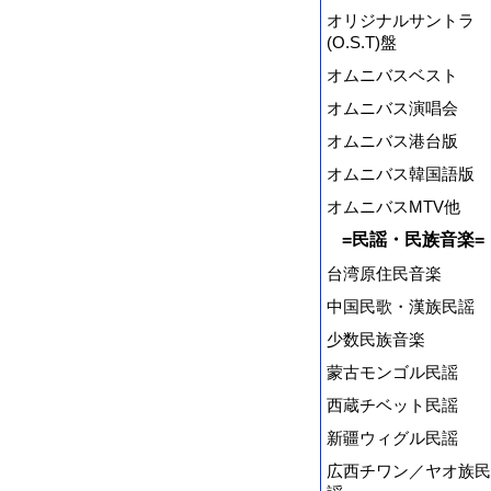
オリジナルサントラ
(O.S.T)盤
オムニバスベスト
オムニバス演唱会
オムニバス港台版
オムニバス韓国語版
オムニバスMTV他
=民謡・民族音楽=
台湾原住民音楽
中国民歌・漢族民謡
少数民族音楽
蒙古モンゴル民謡
西蔵チベット民謡
新疆ウィグル民謡
広西チワン／ヤオ族民