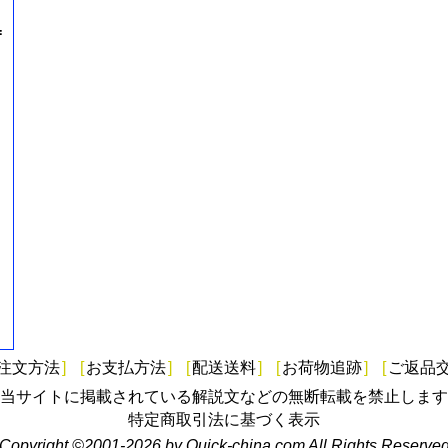
=
注文方法
]
[
お支払方法
]
[
配送送料
]
[
お荷物追跡
]
[
ご返品
当サイトに掲載されている解説文などの無断転載を禁止します
特定商取引法に基づく表示
Copyright ©2001-2026 by Quick-china.com All Rights Reserve