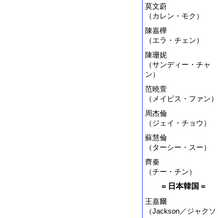
莫文蔚
（カレン・モク）
陳嘉樺
（エラ・チェン）
陳珊妮
（サンディー・チャ
ン）
范曉萱
（メイビス・ファン）
周杰倫
（ジェイ・チョウ）
蘇慧倫
（ターシー・スー）
齊秦
（チー・チン）
= 日本韓国 =
王嘉爾
（Jackson／ジャクソ