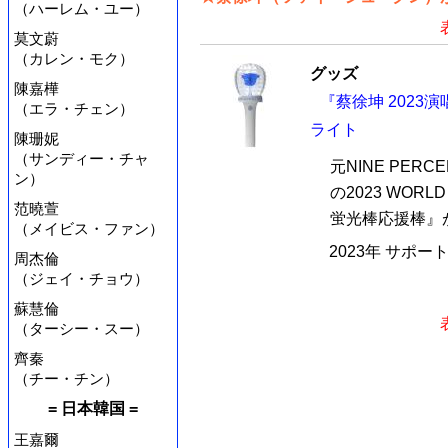
（ハーレム・ユー）
莫文蔚
（カレン・モク）
グッズ
陳嘉樺
『蔡徐坤 202
（エラ・チェン）
ライト
陳珊妮
（サンディー・チャ
元NINE PE
ン）
の2023 WOR
范曉萱
蛍光棒応援棒』が
（メイビス・ファン）
2023年 サポ
周杰倫
（ジェイ・チョウ）
蘇慧倫
（ターシー・スー）
齊秦
（チー・チン）
= 日本韓国 =
王嘉爾