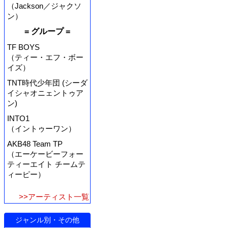
（Jackson／ジャクソ
ン）
= グループ =
TF BOYS
（ティー・エフ・ボー
イズ）
TNT時代少年団 (シーダ
イシャオニェントゥア
ン)
INTO1
（イントゥーワン）
AKB48 Team TP
（エーケービーフォー
ティーエイト チームテ
ィーピー）
>>アーティスト一覧
ジャンル別・その他