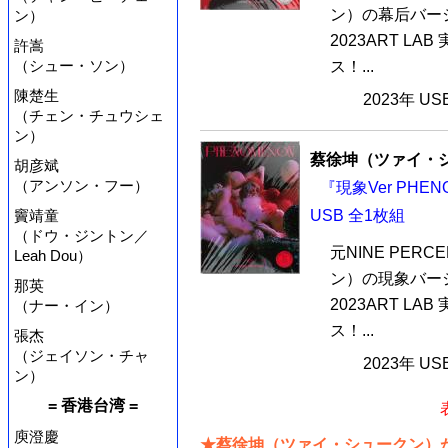
ン）の幕后バージ
ン）
2023ART L
許嵩
（シュー・ソン）
ス！...
陳楚生
2023年 U
（チェン・チュウシェ
ン）
蔡徐坤（ツァイ・
胡彦斌
（アンソン・フー）
『現象Ver PHE
竇靖童
USB 全1枚組
（ドウ・ジントン／
元NINE PE
Leah Dou）
ン）の現象バージ
那英
2023ART L
（ナー・イン）
ス！...
張杰
（ジェイソン・チャ
2023年 U
ン）
= 香港台湾 =
庾澄慶
★蔡徐坤（ツァイ・シュークン）が