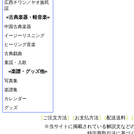
広西チワン／ヤオ族民
謡
=古典楽器・軽音楽=
中国古典楽器
イージーリスニング
ヒーリング音楽
古典戯曲
童謡・儿歌
=楽譜・グッズ他=
写真集
楽譜集
カレンダー
グッズ
[
ご注文方法
]
[
お支払方法
]
[
配送送料
]
[
※当サイトに掲載されている解説文など
特定商取引法に基づ