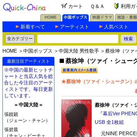
カート
Ｑ＆Ａ
利用ガ
新着すべて
アーティスト
人気ベスト
HOME
＞
中国ポップス
＞
中国大陸 男性歌手
＞蔡徐坤（ツァ
蔡徐坤（ツァイ・シューク
最新注目アーティスト
※中国の最新ヒットチ
ャートと当店人気を総
★蔡徐坤（ツァイ・シュークン）の
合した今注目のアーテ
ィストです。毎日更新
しています。
= 中国大陸 =
蔡徐坤（ツァイ・
『幕后Ver PHE
張靚穎
（ジェーン・チャン）
USB 全1枚組
張碧晨
元NINE PE
（チャン・ビーチェ