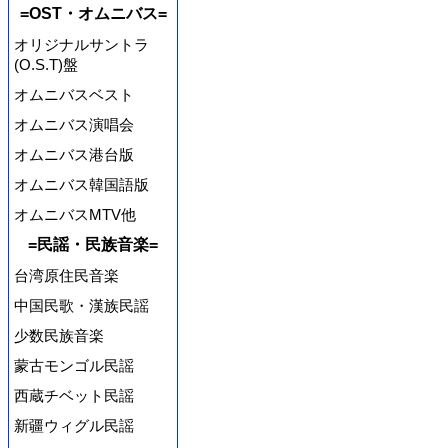
=OST・オムニバス=
オリジナルサントラ
(O.S.T)盤
オムニバスベスト
オムニバス演唱会
オムニバス港台版
オムニバス韓国語版
オムニバスMTV他
=民謡・民族音楽=
台湾原住民音楽
中国民歌・漢族民謡
少数民族音楽
蒙古モンゴル民謡
西蔵チベット民謡
新疆ウィグル民謡