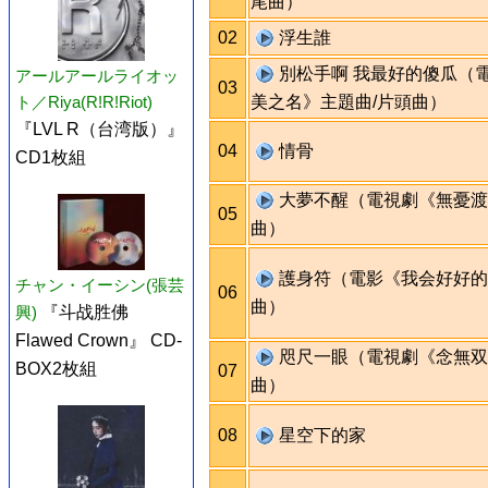
尾曲）
02
浮生誰
別松手啊 我最好的傻瓜（
アールアールライオッ
03
美之名》主題曲/片頭曲）
ト／Riya(R!R!Riot)
『LVL R（台湾版）』
04
情骨
CD1枚組
大夢不醒（電視劇《無憂渡
05
曲）
護身符（電影《我会好好的
チャン・イーシン(張芸
06
曲）
興)
『斗战胜佛
Flawed Crown』 CD-
咫尺一眼（電視劇《念無双
BOX2枚組
07
曲）
08
星空下的家