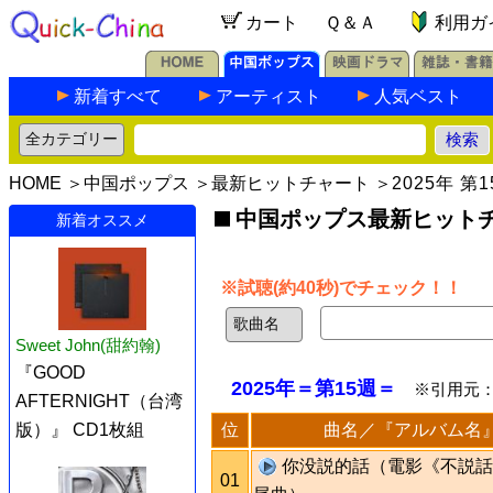
カート
Ｑ＆Ａ
利用ガ
新着すべて
アーティスト
人気ベスト
HOME
＞
中国ポップス
＞
最新ヒットチャート
＞
2025年 第
中国ポップス最新ヒットチャ
新着オススメ
※試聴(約40秒)でチェック！！
Sweet John(甜約翰)
『GOOD
2025年＝第15週＝
※引用元
AFTERNIGHT（台湾
位
曲名／『アルバム名
版）』 CD1枚組
你没説的話（電影《不説話
01