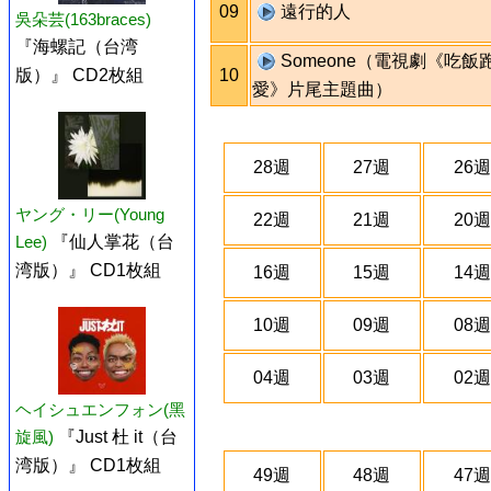
09
遠行的人
吳朵芸(163braces)
『海螺記（台湾
Someone（電視劇《吃飯
10
版）』 CD2枚組
愛》片尾主題曲）
28週
27週
26週
ヤング・リー(Young
22週
21週
20週
Lee)
『仙人掌花（台
湾版）』 CD1枚組
16週
15週
14週
10週
09週
08週
04週
03週
02週
ヘイシュエンフォン(黑
旋風)
『Just 杜 it（台
湾版）』 CD1枚組
49週
48週
47週