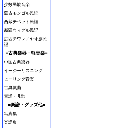
少数民族音楽
蒙古モンゴル民謡
西蔵チベット民謡
新疆ウィグル民謡
広西チワン／ヤオ族民
謡
=古典楽器・軽音楽=
中国古典楽器
イージーリスニング
ヒーリング音楽
古典戯曲
童謡・儿歌
=楽譜・グッズ他=
写真集
楽譜集