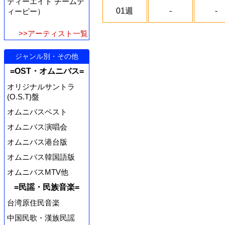
ティーエイト チームテ
01週
-
-
ィーピー）
>>アーティスト一覧
ジャンル別・その他
=OST・オムニバス=
オリジナルサントラ
(O.S.T)盤
オムニバスベスト
オムニバス演唱会
オムニバス港台版
オムニバス韓国語版
オムニバスMTV他
=民謡・民族音楽=
台湾原住民音楽
中国民歌・漢族民謡