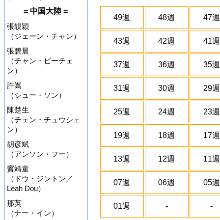
= 中国大陸 =
49週
48週
47週
張靚穎
（ジェーン・チャン）
43週
42週
41週
張碧晨
（チャン・ビーチェ
37週
36週
35週
ン）
許嵩
31週
30週
29週
（シュー・ソン）
陳楚生
25週
24週
23週
（チェン・チュウシェ
ン）
19週
18週
17週
胡彦斌
（アンソン・フー）
13週
12週
11週
竇靖童
（ドウ・ジントン／
07週
06週
05週
Leah Dou）
那英
01週
-
-
（ナー・イン）