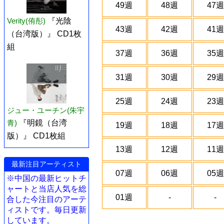
49週
48週
47週
Verity(侑彤)
『光陰
43週
42週
41週
（台湾版）』 CD1枚
組
37週
36週
35週
31週
30週
29週
25週
24週
23週
ジュー・ユーチン(朱宇
青)
『明鏡（台湾
19週
18週
17週
版）』 CD1枚組
13週
12週
11週
最新注目アーティスト
07週
06週
05週
※中国の最新ヒットチ
ャートと当店人気を総
01週
-
-
合した今注目のアーテ
ィストです。毎日更新
しています。