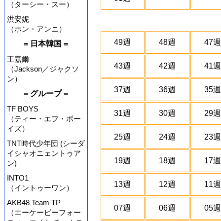
（ターシー・スー）
洪安妮
（ホン・アンニ）
49週
48週
47週
= 日本韓国 =
王嘉爾
43週
42週
41週
（Jackson／ジャクソ
ン）
37週
36週
35週
= グループ =
TF BOYS
31週
30週
29週
（ティー・エフ・ボー
イズ）
25週
24週
23週
TNT時代少年団 (シーダ
イシャオニェントゥア
19週
18週
17週
ン)
INTO1
13週
12週
11週
（イントゥーワン）
AKB48 Team TP
07週
06週
05週
（エーケービーフォー