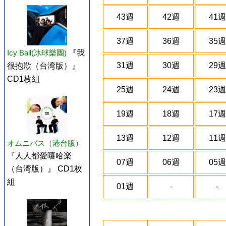
43週
42週
41週
37週
36週
35週
Icy Ball(冰球樂團)
『我
31週
30週
29週
很抱歉（台湾版）』
CD1枚組
25週
24週
23週
19週
18週
17週
13週
12週
11週
オムニバス（港台版）
『人人都愛嘻哈楽
07週
06週
05週
（台湾版）』 CD1枚
組
01週
-
-