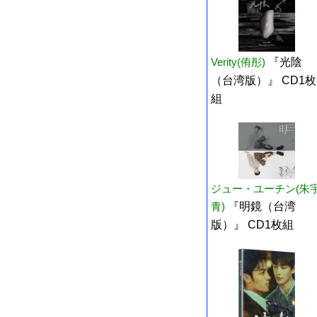
Verity(侑彤)
『光陰
（台湾版）』 CD1枚
組
ジュー・ユーチン(朱
青)
『明鏡（台湾
版）』 CD1枚組