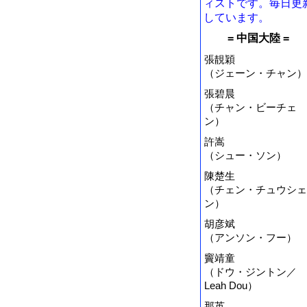
ィストです。毎日更
しています。
= 中国大陸 =
張靚穎
（ジェーン・チャン）
張碧晨
（チャン・ビーチェ
ン）
許嵩
（シュー・ソン）
陳楚生
（チェン・チュウシェ
ン）
胡彦斌
（アンソン・フー）
竇靖童
（ドウ・ジントン／
Leah Dou）
那英