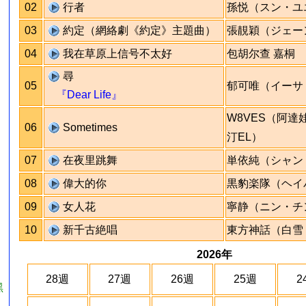
02
行者
孫悦（スン・ユ
03
約定（網絡劇《約定》主題曲）
張靚穎（ジェー
04
我在草原上信号不太好
包胡尔查 嘉桐
尋
05
郁可唯（イーサ
『Dear Life』
W8VES（阿達娃
06
Sometimes
汀EL）
07
在夜里跳舞
単依純（シャン
08
偉大的你
黒豹楽隊（ヘイ
09
女人花
寧静（ニン・チ
10
新千古絶唱
東方神話（白雪
2026年
28週
27週
26週
25週
2
黑