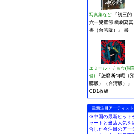
写真集など
『初三的
六一兒童節 戲劇寫真
書（台湾版）』 書
エミール・チョウ(周
健)
『怎麼断句呢（
購版）（台湾版）』
CD1枚組
最新注目アーティスト
※中国の最新ヒット
ャートと当店人気を
合した今注目のアー