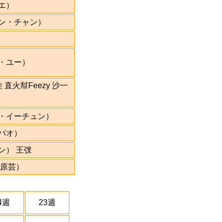
エ）
ン・チャン）
・ユー）
 直火幇Feezy 沙一
・イーチュン）
バオ）
ン） 王弢
 原芸）
4週
23週