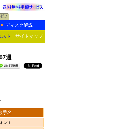
ディスク解説
エスト
サイトマップ
07週
ど
歌手名
ォン）