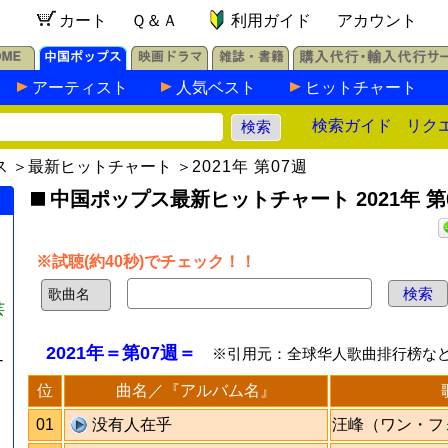
カート
Ｑ＆Ａ
利用ガイド
アカウント
アーティスト
人気ベスト
ヒットチャート
検索ガイド
リク
ス
＞
最新ヒットチャート
＞
2021年 第07週
中国ポップス最新ヒットチャート 2021年 第
※試聴(約40秒)でチェック！！
芸
2021年＝第07週＝
※引用元：全球华人歌曲排行榜な
-
位
曲名／『アルバム名』
01
没有人在乎
汪峰（ワン・フ