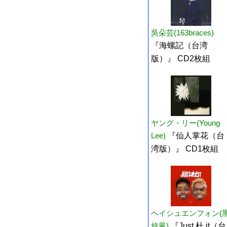
吳朵芸(163braces)
『海螺記（台湾
版）』 CD2枚組
ヤング・リー(Young
Lee)
『仙人掌花（台
湾版）』 CD1枚組
ヘイシュエンフォン(
旋風)
『Just 杜 it（台