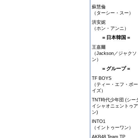
蘇慧倫
（ターシー・スー）
洪安妮
（ホン・アンニ）
= 日本韓国 =
王嘉爾
（Jackson／ジャクソ
ン）
= グループ =
TF BOYS
（ティー・エフ・ボー
イズ）
TNT時代少年団 (シー
イシャオニェントゥア
ン)
INTO1
（イントゥーワン）
AKB48 Team TP