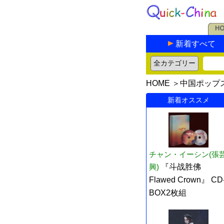
新着すべて
HOME
＞
中国ポップ
新着オススメ
チャン・イーシン(張
興)
『斗战胜佛
Flawed Crown』 CD
BOX2枚組