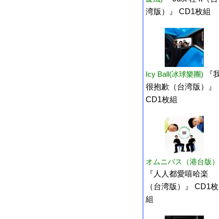
湾版）』 CD1枚組
Icy Ball(冰球樂團)
『
很抱歉（台湾版）』
CD1枚組
オムニバス（港台版）
『人人都愛嘻哈楽
（台湾版）』 CD1枚
組