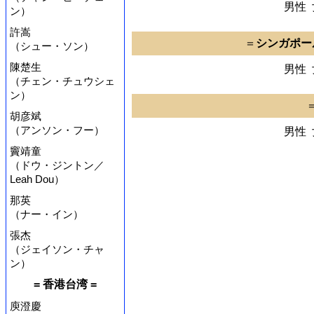
男性
ン）
許嵩
＝
シンガポー
（シュー・ソン）
陳楚生
男性
（チェン・チュウシェ
ン）
胡彦斌
（アンソン・フー）
男性
竇靖童
（ドウ・ジントン／
Leah Dou）
那英
（ナー・イン）
張杰
（ジェイソン・チャ
ン）
= 香港台湾 =
庾澄慶