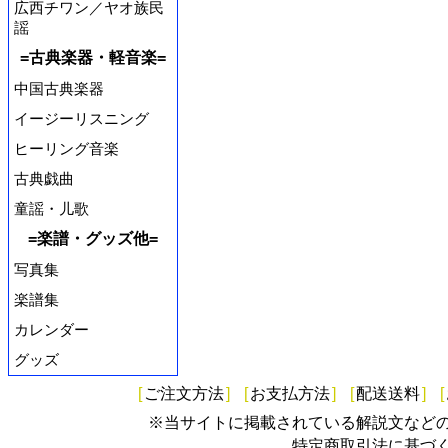
広西チワン／ヤオ族民
謡
=古典楽器・軽音楽=
中国古典楽器
イージーリスニング
ヒーリング音楽
古典戯曲
童謡・儿歌
=楽譜・グッズ他=
写真集
楽譜集
カレンダー
グッズ
[
ご注文方法
]
[
お支払方法
]
[
配送送料
]
[
※当サイトに掲載されている解説文など
特定商取引法に基づ