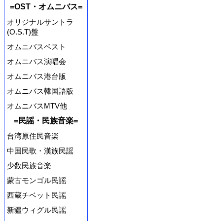
=OST・オムニバス=
オリジナルサントラ
(O.S.T)盤
オムニバスベスト
オムニバス演唱会
オムニバス港台版
オムニバス韓国語版
オムニバスMTV他
=民謡・民族音楽=
台湾原住民音楽
中国民歌・漢族民謡
少数民族音楽
蒙古モンゴル民謡
西蔵チベット民謡
新疆ウィグル民謡