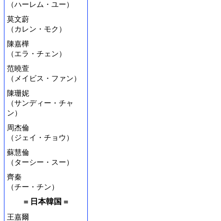
（ハーレム・ユー）
莫文蔚
（カレン・モク）
陳嘉樺
（エラ・チェン）
范曉萱
（メイビス・ファン）
陳珊妮
（サンディー・チャ
ン）
周杰倫
（ジェイ・チョウ）
蘇慧倫
（ターシー・スー）
齊秦
（チー・チン）
= 日本韓国 =
王嘉爾