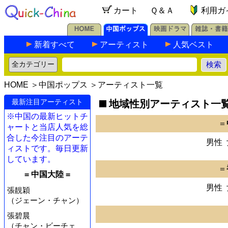
カート
Ｑ＆Ａ
利用ガ
新着すべて
アーティスト
人気ベスト
HOME
＞
中国ポップス
＞アーティスト一覧
最新注目アーティスト
地域性別アーティスト一
※中国の最新ヒットチ
＝
ャートと当店人気を総
合した今注目のアーテ
男性
ィストです。毎日更新
しています。
＝
= 中国大陸 =
男性
張靚穎
（ジェーン・チャン）
張碧晨
（チャン・ビーチェ