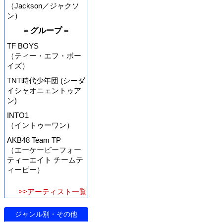
（Jackson／ジャクソ
ン）
= グループ =
TF BOYS
（ティー・エフ・ボー
イズ）
TNT時代少年団 (シーダ
イシャオニェントゥア
ン)
INTO1
（イントゥーワン）
AKB48 Team TP
（エーケービーフォー
ティーエイト チームテ
ィーピー）
>>アーティスト一覧
ジャンル別・その他