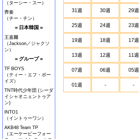
（ターシー・スー）
31週
30週
29週
齊秦
（チー・チン）
25週
24週
23週
= 日本韓国 =
王嘉爾
19週
18週
17週
（Jackson／ジャクソ
ン）
13週
12週
11週
= グループ =
TF BOYS
07週
06週
05週
（ティー・エフ・ボー
イズ）
01週
-
-
TNT時代少年団 (シーダ
イシャオニェントゥア
ン)
INTO1
（イントゥーワン）
AKB48 Team TP
（エーケービーフォー