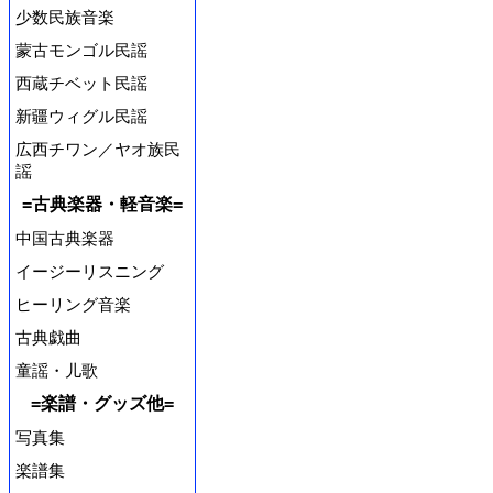
少数民族音楽
蒙古モンゴル民謡
西蔵チベット民謡
新疆ウィグル民謡
広西チワン／ヤオ族民
謡
=古典楽器・軽音楽=
中国古典楽器
イージーリスニング
ヒーリング音楽
古典戯曲
童謡・儿歌
=楽譜・グッズ他=
写真集
楽譜集