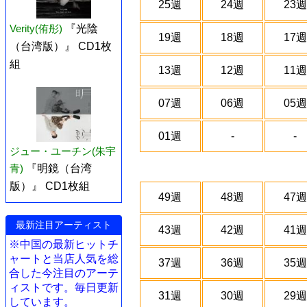
25週
24週
23週
Verity(侑彤)
『光陰
19週
18週
17週
（台湾版）』 CD1枚
組
13週
12週
11週
07週
06週
05週
01週
-
-
ジュー・ユーチン(朱宇
青)
『明鏡（台湾
版）』 CD1枚組
49週
48週
47週
最新注目アーティスト
43週
42週
41週
※中国の最新ヒットチ
ャートと当店人気を総
37週
36週
35週
合した今注目のアーテ
ィストです。毎日更新
31週
30週
29週
しています。