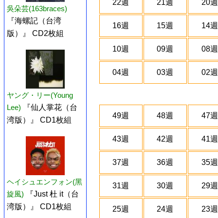
22週
21週
20週
吳朵芸(163braces)
『海螺記（台湾
16週
15週
14週
版）』 CD2枚組
10週
09週
08週
04週
03週
02週
ヤング・リー(Young
Lee)
『仙人掌花（台
49週
48週
47週
湾版）』 CD1枚組
43週
42週
41週
37週
36週
35週
ヘイシュエンフォン(黑
31週
30週
29週
旋風)
『Just 杜 it（台
湾版）』 CD1枚組
25週
24週
23週