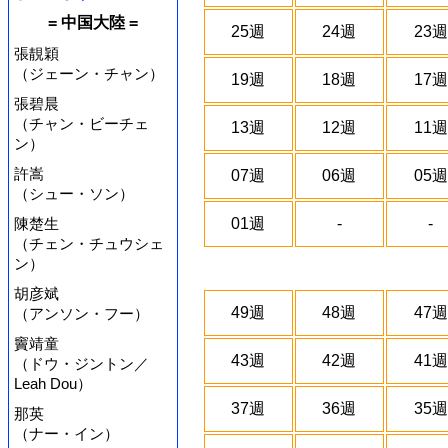
= 中国大陸 =
25週
24週
23週
張靚穎
（ジェーン・チャン）
19週
18週
17週
張碧晨
（チャン・ビーチェ
13週
12週
11週
ン）
許嵩
07週
06週
05週
（シュー・ソン）
陳楚生
01週
-
-
（チェン・チュウシェ
ン）
胡彦斌
49週
48週
47週
（アンソン・フー）
竇靖童
43週
42週
41週
（ドウ・ジントン／
Leah Dou）
37週
36週
35週
那英
（ナー・イン）