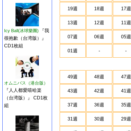
19週
18週
17週
13週
12週
11週
Icy Ball(冰球樂團)
『我
07週
06週
05週
很抱歉（台湾版）』
CD1枚組
01週
-
-
49週
48週
47週
オムニバス（港台版）
『人人都愛嘻哈楽
43週
42週
41週
（台湾版）』 CD1枚
37週
36週
35週
組
31週
30週
29週