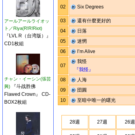
02
Six Degrees
03
還有什麼更好的
アールアールライオッ
ト／Riya(R!R!Riot)
04
日落
『LVL R（台湾版）』
05
迷惘
CD1枚組
06
I’m Alive
我怪
07
『我怪』
チャン・イーシン(張芸
08
人海
興)
『斗战胜佛
09
団圓
Flawed Crown』 CD-
10
至暗中唯一的曙光
BOX2枚組
28週
27週
26週