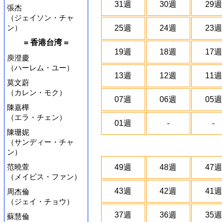
31週
30週
29週
張杰
（ジェイソン・チャ
ン）
25週
24週
23週
= 香港台湾 =
19週
18週
17週
庾澄慶
（ハーレム・ユー）
13週
12週
11週
莫文蔚
（カレン・モク）
07週
06週
05週
陳嘉樺
（エラ・チェン）
01週
-
-
陳珊妮
（サンディー・チャ
ン）
范曉萱
49週
48週
47週
（メイビス・ファン）
43週
42週
41週
周杰倫
（ジェイ・チョウ）
37週
36週
35週
蘇慧倫