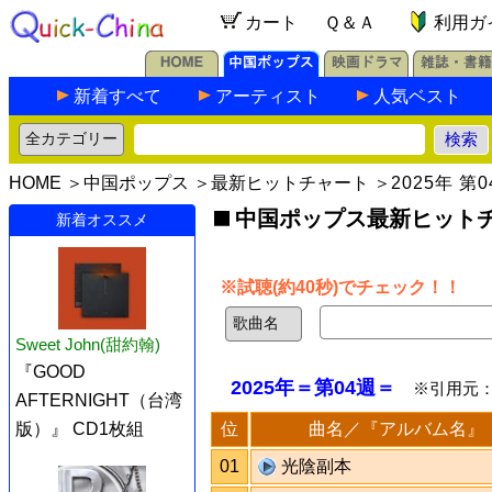
カート
Ｑ＆Ａ
利用ガ
新着すべて
アーティスト
人気ベスト
HOME
＞
中国ポップス
＞
最新ヒットチャート
＞
2025年 第
中国ポップス最新ヒットチャ
新着オススメ
※試聴(約40秒)でチェック！！
Sweet John(甜約翰)
『GOOD
2025年＝第04週＝
※引用元
AFTERNIGHT（台湾
位
曲名／『アルバム名』
版）』 CD1枚組
01
光陰副本