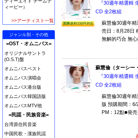
ティーエイト チームテ
『30週年精選輯 生命
ィーピー）
CD 全2枚組
>>アーティスト一覧
蘇慧倫30週年精選輯
売日：8月28日
ジャンル別・その他
無解的巧合 無心
=OST・オムニバス=
オリジナルサントラ
(O.S.T)盤
蘇慧倫（ターシー
オムニバスベスト
『30週年精選輯 生命
オムニバス演唱会
CD 全2枚組
オムニバス港台版
オムニバス韓国語版
蘇慧倫30週年精選輯
版 預購期間：6/
オムニバスMTV他
PM：12點■発売
=民謡・民族音楽=
台湾原住民音楽
中国民歌・漢族民謡