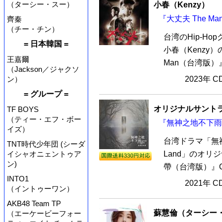
（ターシー・スー）
小春（Kenzy）
『大丈夫 The M
齊秦
（チー・チン）
台湾のHip-Ho
= 日本韓国 =
小春（Kenzy）
王嘉爾
Man（台湾版）
（Jackson／ジャクソ
ン）
2023年 
= グループ =
オリジナルサントラ
TF BOYS
（ティー・エフ・ボー
『無神之地不下雨 
イズ）
台湾ドラマ「無神之地不
TNT時代少年団 (シーダ
イシャオニェントゥア
Land」のオリ
ン)
帶（台湾版）』C
INTO1
2021年 
（イントゥーワン）
AKB48 Team TP
蘇慧倫（ターシー
（エーケービーフォー