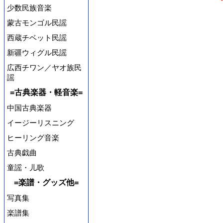
少数民族音楽
蒙古モンゴル民謡
西蔵チベット民謡
新疆ウィグル民謡
広西チワン／ヤオ族民
謡
=古典楽器・軽音楽=
中国古典楽器
イージーリスニング
ヒーリング音楽
古典戯曲
童謡・儿歌
=楽譜・グッズ他=
写真集
楽譜集