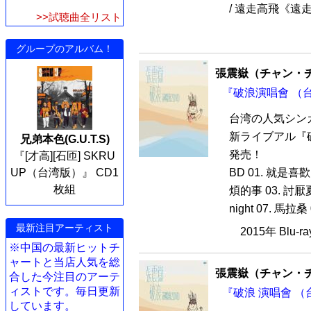
/ 遠走高飛《遠走
>>試聴曲全リスト
グループのアルバム！
張震嶽（チャン・
『破浪演唱會 （台湾
台湾の人気シン
新ライブアル『破浪
兄弟本色(G.U.T.S)
発売！
『[才高][石匝] SKRU
UP（台湾版）』 CD1
BD 01. 就是喜
枚組
煩的事 03. 討厭夏天
night 07. 馬拉桑 
最新注目アーティスト
2015年 Blu-
※中国の最新ヒットチ
ャートと当店人気を総
張震嶽（チャン・
合した今注目のアーテ
ィストです。毎日更新
『破浪 演唱會 （
しています。