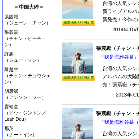
台湾の人気シン
= 中国大陸 =
新ライブアルバム
張靚穎
新発売！今作には
（ジェーン・チャン）
2014年 D
張碧晨
（チャン・ビーチェ
ン）
張震嶽（チャン・
許嵩
『我是海雅谷慕』 
（シュー・ソン）
台湾の人気シン
陳楚生
（チェン・チュウシェ
アルバムの大陸版
ン）
売！張震嶽（チャ
胡彦斌
2013年 
（アンソン・フー）
竇靖童
（ドウ・ジントン／
張震嶽（チャン・
Leah Dou）
『我是海雅谷慕（台
那英
台湾の人気シン
（ナー・イン）