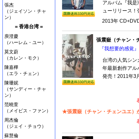
アルバム『我是海
張杰
ューリリース！張
（ジェイソン・チャ
ン）
2013年 CD+D
= 香港台湾 =
庾澄慶
張震嶽（チャン・
（ハーレム・ユー）
『我想要的感覚』 
莫文蔚
（カレン・モク）
台湾の人気シン
陳嘉樺
年最新創作アルバ
（エラ・チェン）
発売！2011年
陳珊妮
（サンディー・チャ
ン）
范曉萱
（メイビス・ファン）
★張震嶽（チャン・チェンユエ）が
周杰倫
（ジェイ・チョウ）
蘇慧倫