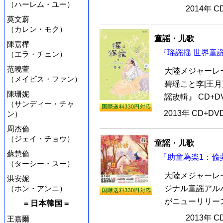
（ハーレム・ユー）
2014年 
莫文蔚
（カレン・モク）
童謡・儿歌
陳嘉樺
『瑶謡揺 世界童謡
（エラ・チェン）
范曉萱
大陸メジャーレ
（メイビス・ファン）
碧瑶こと李[王月
陳珊妮
謡改輯』 CD+D
（サンディー・チャ
2013年 CD+D
ン）
周杰倫
（ジェイ・チョウ）
童謡・儿歌
蘇慧倫
『助童為楽1：偸夢
（ターシー・スー）
大陸メジャーレー
洪安妮
（ホン・アンニ）
ジナル童謡アルバ
がニューリリース
= 日本韓国 =
2013年 
王嘉爾