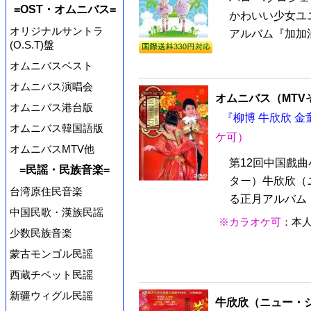
=OST・オムニバス=
かわいい少女ユ
オリジナルサントラ
アルバム『加加油 
(O.S.T)盤
オムニバスベスト
オムニバス演唱会
オムニバス（MTV
オムニバス港台版
『柳博 牛欣欣 金童
オムニバス韓国語版
ケ可）
オムニバスMTV他
第12回中国戲
=民謡・民族音楽=
ター）牛欣欣（
台湾原住民音楽
る正月アルバム『
中国民歌・漢族民謡
※カラオケ可
：本
少数民族音楽
蒙古モンゴル民謡
西蔵チベット民謡
新疆ウィグル民謡
牛欣欣（ニュー・