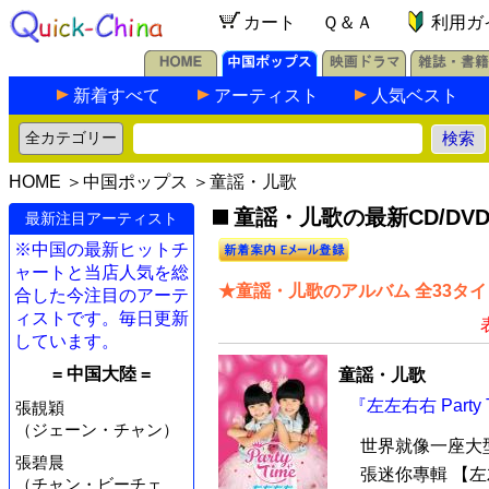
カート
Ｑ＆Ａ
利用ガ
新着すべて
アーティスト
人気ベスト
HOME
＞
中国ポップス
＞童謡・儿歌
童謡・儿歌の最新CD/DV
最新注目アーティスト
※中国の最新ヒットチ
ャートと当店人気を総
★童謡・儿歌のアルバム 全33タ
合した今注目のアーテ
ィストです。毎日更新
しています。
= 中国大陸 =
童謡・儿歌
『左左右右 Party
張靚穎
（ジェーン・チャン）
世界就像一座大
張碧晨
張迷你專輯 【左左
（チャン・ビーチェ