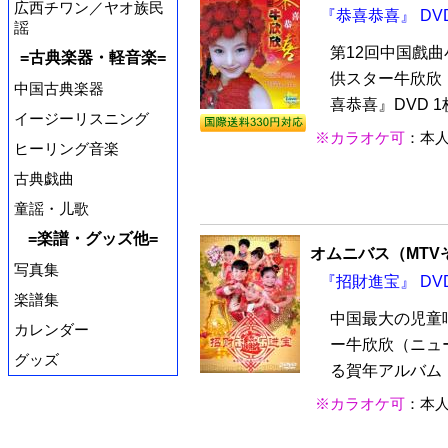
広西チワン／ヤオ族民
『恭喜恭喜』 DVD
謡
第12回中国戲
=古典楽器・軽音楽=
供スター牛欣欣
中国古典楽器
喜恭喜』DVD 
イージーリスニング
※カラオケ可
：本
ヒーリング音楽
古典戯曲
童謡・儿歌
=楽譜・グッズ他=
オムニバス（MTV
写真集
『招財進宝』 DVD
楽譜集
中国最大の児童
カレンダー
ー牛欣欣（ニュ
グッズ
る賀年アルバム『
※カラオケ可
：本