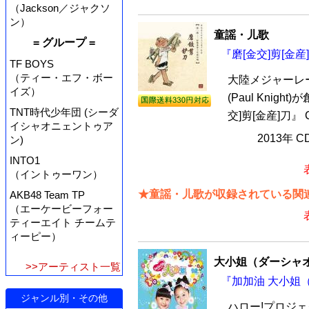
（Jackson／ジャクソ
ン）
童謡・儿歌
= グループ =
『磨[金交]剪[金産
TF BOYS
（ティー・エフ・ボー
大陸メジャーレ
イズ）
(Paul Kni
TNT時代少年団 (シーダ
交]剪[金産]刀
イシャオニェントゥア
2013年 
ン)
INTO1
（イントゥーワン）
★童謡・儿歌が収録されている関連
AKB48 Team TP
（エーケービーフォー
ティーエイト チームテ
ィーピー）
大小姐（ダーシャ
>>アーティスト一覧
『加加油 大小姐（
ジャンル別・その他
ハロー!プロジ