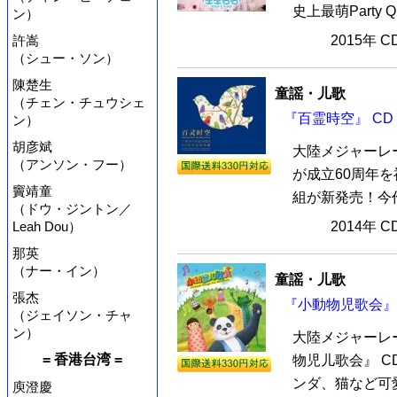
史上最萌Party Q
ン）
許嵩
2015年 
（シュー・ソン）
陳楚生
童謡・儿歌
（チェン・チュウシェ
『百霊時空』 CD
ン）
胡彦斌
大陸メジャーレ
（アンソン・フー）
が成立60周年を
竇靖童
組が新発売！今作
（ドウ・ジントン／
Leah Dou）
2014年 
那英
（ナー・イン）
童謡・儿歌
張杰
『小動物児歌会』 
（ジェイソン・チャ
ン）
大陸メジャーレ
= 香港台湾 =
物児儿歌会』 C
ンダ、猫など可愛
庾澄慶