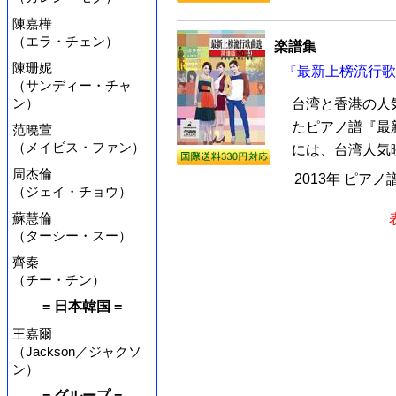
陳嘉樺
（エラ・チェン）
楽譜集
陳珊妮
『最新上榜流行歌
（サンディー・チャ
ン）
台湾と香港の人
たピアノ譜『最
范曉萱
（メイビス・ファン）
には、台湾人気映
周杰倫
2013年 ピアノ
（ジェイ・チョウ）
蘇慧倫
（ターシー・スー）
齊秦
（チー・チン）
= 日本韓国 =
王嘉爾
（Jackson／ジャクソ
ン）
= グループ =