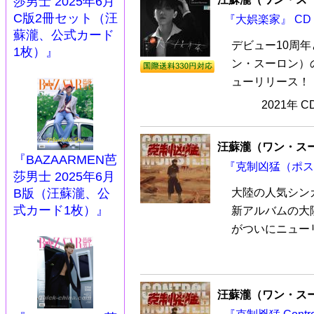
莎男士 2025年6月
C版2冊セット（汪
『大娯楽家』 CD
蘇瀧、公式カード
デビュー10周
1枚）』
ン・スーロン）
ューリリース！ 
2021年 
汪蘇瀧（ワン・ス
『BAZAARMEN芭
『克制凶猛（ポス
莎男士 2025年6月
B版（汪蘇瀧、公
大陸の人気シン
式カード1枚）』
新アルバムの大陸版
がついにニューリ
汪蘇瀧（ワン・ス