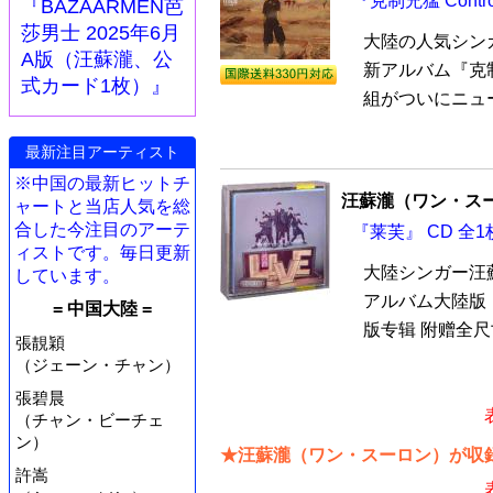
『克制兇猛 Contr
『BAZAARMEN芭
莎男士 2025年6月
大陸の人気シン
A版（汪蘇瀧、公
新アルバム『克制兇
式カード1枚）』
組がついにニュー
最新注目アーティスト
※中国の最新ヒットチ
汪蘇瀧（ワン・ス
ャートと当店人気を総
合した今注目のアーテ
『莱芙』 CD 全1
ィストです。毎日更新
大陸シンガー汪
しています。
アルバム大陸版
= 中国大陸 =
版专辑 附赠全尺
張靚穎
（ジェーン・チャン）
張碧晨
（チャン・ビーチェ
ン）
★汪蘇瀧（ワン・スーロン）が収録
許嵩