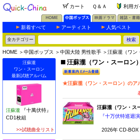
カート
Ｑ＆Ａ
利用ガ
新着すべて
アーティスト
人気ベスト
HOME
＞
中国ポップス
＞
中国大陸 男性歌手
＞汪蘇瀧（ワン
汪蘇瀧（ワン・スーロン）の
汪蘇瀧
ワン・スーロン
最新試聴アルバム
★汪蘇瀧（ワン・スーロン）のアル
汪蘇瀧（ワン・ス
汪蘇瀧
『十萬伏特』
『十万伏特巡迴演唱
CD1枚組
>>試聴曲全リスト
2026年 CD-BO