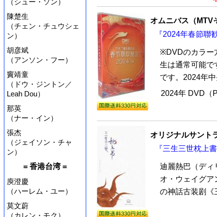
（シュー・ソン）
陳楚生
オムニバス（MTV
（チェン・チュウシェ
『2024年春節聯歓
ン）
胡彦斌
※DVDのカラ
（アンソン・フー）
生は通常可能で
竇靖童
です。2024年
（ドウ・ジントン／
2024年 DVD（
Leah Dou）
那英
（ナー・イン）
張杰
オリジナルサントラ
（ジェイソン・チャ
『三生三世枕上書 
ン）
迪麗熱巴（ディ
= 香港台湾 =
オ・ウェイグア
庾澄慶
（ハーレム・ユー）
の神話古装剧《三
莫文蔚
（カレン・モク）