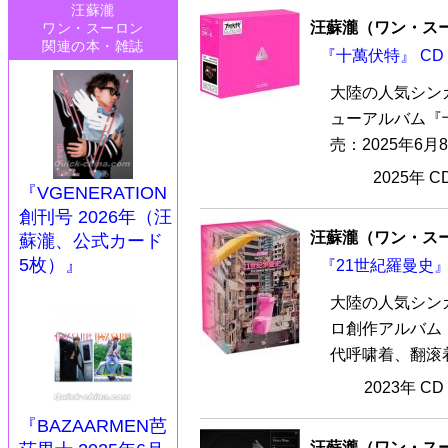
汪蘇瀧
汪蘇瀧（ワン・ス
ワン・スーロン
関連の本・雑誌
『十萬伏特』 CD
大陸の人気シン
ューアルバム『
売：2025年6月
2025年 
『VGENERATION
創刊号 2026年（汪
汪蘇瀧（ワン・ス
蘇瀧、公式カード
5枚）』
『21世紀羅曼史』
大陸の人気シン
ロ創作アルバム『
代呼啸着、翻滚着
2023年 C
『BAZAARMEN芭
汪蘇瀧（ワン・ス