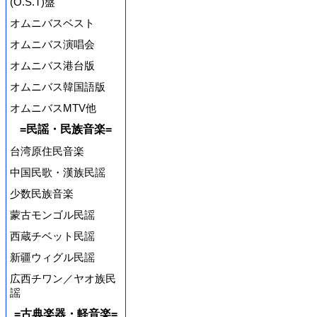
(O.S.T)盤
オムニバスベスト
オムニバス演唱会
オムニバス港台版
オムニバス韓国語版
オムニバスMTV他
=民謡・民族音楽=
台湾原住民音楽
中国民歌・漢族民謡
少数民族音楽
蒙古モンゴル民謡
西蔵チベット民謡
新疆ウィグル民謡
広西チワン／ヤオ族民
謡
=古典楽器・軽音楽=