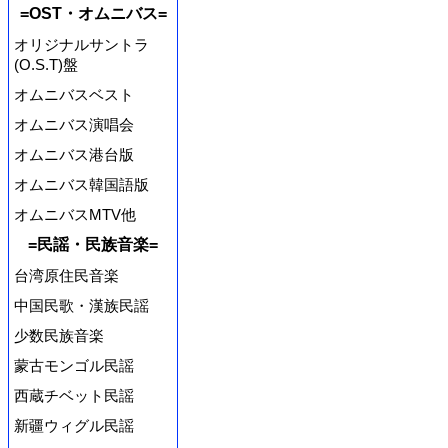
=OST・オムニバス=
オリジナルサントラ
(O.S.T)盤
オムニバスベスト
オムニバス演唱会
オムニバス港台版
オムニバス韓国語版
オムニバスMTV他
=民謡・民族音楽=
台湾原住民音楽
中国民歌・漢族民謡
少数民族音楽
蒙古モンゴル民謡
西蔵チベット民謡
新疆ウィグル民謡