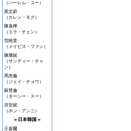
（ハーレム・ユー）
莫文蔚
（カレン・モク）
陳嘉樺
（エラ・チェン）
范曉萱
（メイビス・ファン）
陳珊妮
（サンディー・チャ
ン）
周杰倫
（ジェイ・チョウ）
蘇慧倫
（ターシー・スー）
洪安妮
（ホン・アンニ）
= 日本韓国 =
王嘉爾