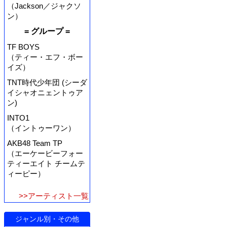
（Jackson／ジャクソ
ン）
= グループ =
TF BOYS
（ティー・エフ・ボー
イズ）
TNT時代少年団 (シーダ
イシャオニェントゥア
ン)
INTO1
（イントゥーワン）
AKB48 Team TP
（エーケービーフォー
ティーエイト チームテ
ィーピー）
>>アーティスト一覧
ジャンル別・その他