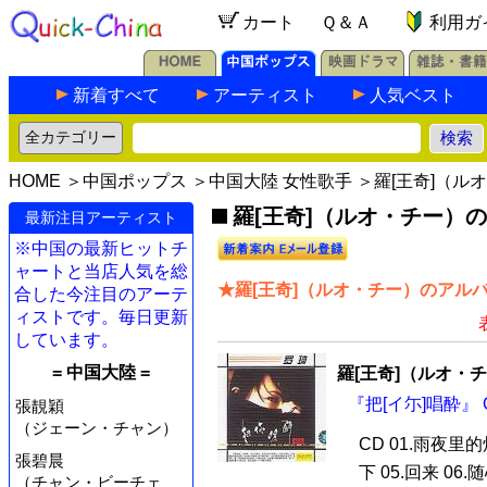
カート
Ｑ＆Ａ
利用ガ
新着すべて
アーティスト
人気ベスト
HOME
＞
中国ポップス
＞
中国大陸 女性歌手
＞羅[王奇]（ル
羅[王奇]（ルオ・チー）の最
最新注目アーティスト
※中国の最新ヒットチ
ャートと当店人気を総
★羅[王奇]（ルオ・チー）のアルバ
合した今注目のアーテ
ィストです。毎日更新
しています。
= 中国大陸 =
羅[王奇]（ルオ・
『把[イ尓]唱酔』 
張靚穎
（ジェーン・チャン）
CD 01.雨夜里的
張碧晨
下 05.回来 06
（チャン・ビーチェ