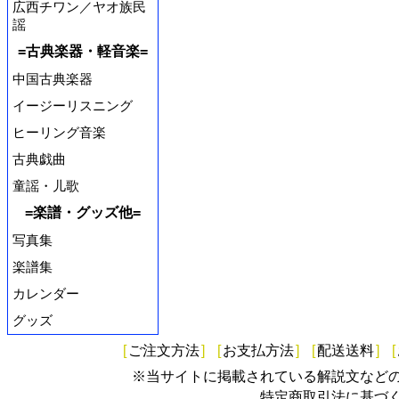
広西チワン／ヤオ族民
謡
=古典楽器・軽音楽=
中国古典楽器
イージーリスニング
ヒーリング音楽
古典戯曲
童謡・儿歌
=楽譜・グッズ他=
写真集
楽譜集
カレンダー
グッズ
[
ご注文方法
]
[
お支払方法
]
[
配送送料
]
[
※当サイトに掲載されている解説文など
特定商取引法に基づ