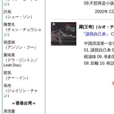
09.不想再是小孩 1
ン）
許嵩
2002年 
（シュー・ソン）
陳楚生
羅[王奇]（ルオ・
（チェン・チュウシェ
『譲我自己来』 C
ン）
胡彦斌
中国揺滾第一女
（アンソン・フー）
01. 譲我自己来 0
竇靖童
眠滋味 06. 幸
（ドウ・ジントン／
09. 距離 10. 有話
Leah Dou）
那英
（ナー・イン）
張杰
（ジェイソン・チャ
ン）
= 香港台湾 =
庾澄慶