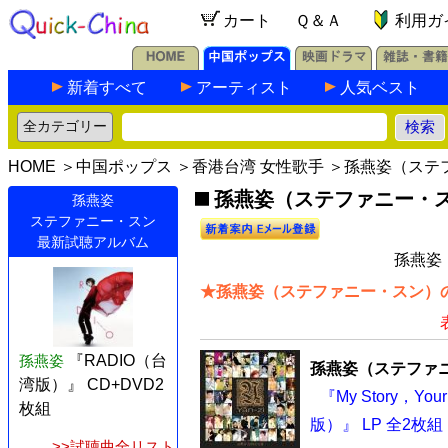
カート
Ｑ＆Ａ
利用ガ
新着すべて
アーティスト
人気ベスト
HOME
＞
中国ポップス
＞
香港台湾 女性歌手
＞孫燕姿（ステ
孫燕姿（ステファニー・ス
孫燕姿
ステファニー・スン
最新試聴アルバム
孫燕姿
★孫燕姿（ステファニー・スン）の
孫燕姿
『RADIO（台
孫燕姿（ステファ
湾版）』 CD+DVD2
『My Story，
枚組
版）』 LP 全2枚組
>>試聴曲全リスト