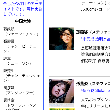
ァニー・スン）の
合した今注目のアーテ
ィストです。毎日更新
ル30cmレコー
しています。
= 中国大陸 =
張靚穎
孫燕姿（ステファ
（ジェーン・チャン）
『未完成 透明水晶
張碧晨
（チャン・ビーチェ
是廢墟裡淋著大
ン）
讓我們深刻動容
許嵩
們認識了 孫燕姿 
（シュー・ソン）
陳楚生
（チェン・チュウシェ
ン）
孫燕姿（ステファ
胡彦斌
『孫燕姿 Stefa
（アンソン・フー）
人気ポップシン
竇靖童
（ドウ・ジントン／
年にリリースした８
Leah Dou）