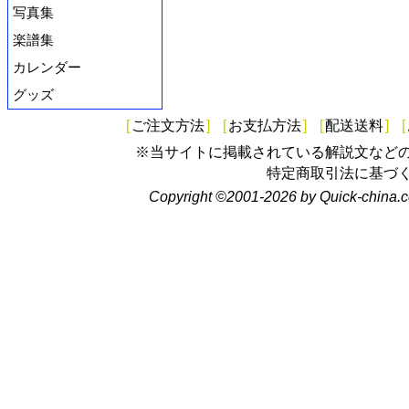
写真集
楽譜集
カレンダー
グッズ
[
ご注文方法
]
[
お支払方法
]
[
配送送料
]
[
※当サイトに掲載されている解説文など
特定商取引法に基づ
Copyright ©2001-2026 by Quick-china.c