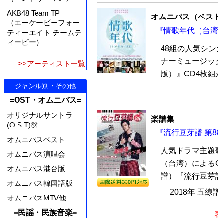
AKB48 Team TP
オムニバス（ベス
（エーケービーフォー
『情歌年代（台湾版
ティーエイト チームテ
ィーピー）
48組の人気シ
ナーミュージッ
>>アーティスト一覧
版）』CD4枚組
ジャンル別・その他
=OST・オムニバス=
オリジナルサントラ
楽譜集
(O.S.T)盤
『流行豆芽譜 第8
オムニバスベスト
人気ドラマ主題
オムニバス演唱会
（台湾）による
オムニバス港台版
譜）『流行豆芽譜
オムニバス韓国語版
2018年 五線
オムニバスMTV他
=民謡・民族音楽=