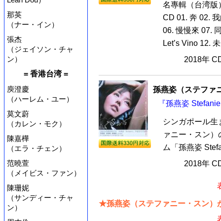
名專輯（台湾版
那英
CD 01. 奔 02
（ナー・イン）
06. 慢慢來 07. 同
張杰
Let’s Vino 12
（ジェイソン・チャ
ン）
2018年 
= 香港台湾 =
庾澄慶
孫燕姿（ステファ
（ハーレム・ユー）
『孫燕姿 Stefan
莫文蔚
シンガポール生
（カレン・モク）
ァニー・スン）
陳嘉樺
ム「孫燕姿 Ste
（エラ・チェン）
范曉萱
2018年 
（メイビス・ファン）
陳珊妮
（サンディー・チャ
★孫燕姿（ステファニー・スン）が
ン）