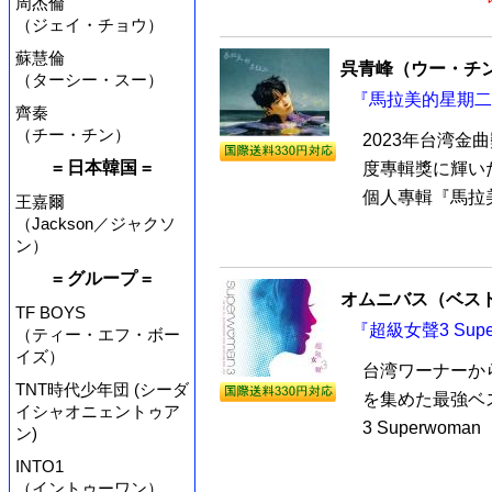
周杰倫
（ジェイ・チョウ）
蘇慧倫
呉青峰（ウー・チ
（ターシー・スー）
『馬拉美的星期二 
齊秦
（チー・チン）
2023年台湾
= 日本韓国 =
度專輯獎に輝い
個人專輯『馬拉美
王嘉爾
（Jackson／ジャクソ
ン）
= グループ =
オムニバス（ベス
TF BOYS
『超級女聲3 Sup
（ティー・エフ・ボー
イズ）
台湾ワーナーか
TNT時代少年団 (シーダ
を集めた最強ベ
イシャオニェントゥア
3 Superwom
ン)
INTO1
（イントゥーワン）