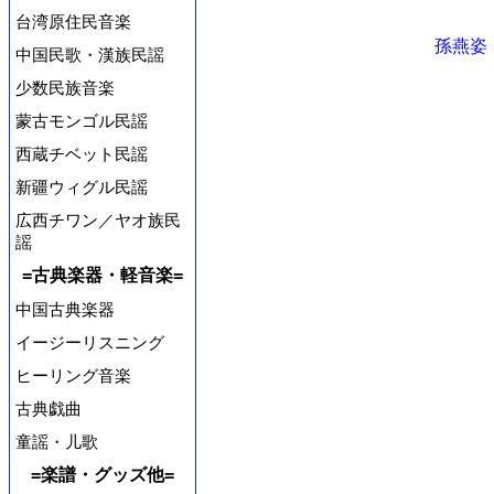
台湾原住民音楽
孫燕姿
中国民歌・漢族民謡
少数民族音楽
蒙古モンゴル民謡
西蔵チベット民謡
新疆ウィグル民謡
広西チワン／ヤオ族民
謡
=古典楽器・軽音楽=
中国古典楽器
イージーリスニング
ヒーリング音楽
古典戯曲
童謡・儿歌
=楽譜・グッズ他=