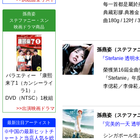
每一首都是屬於
典藏彩膠.典雅金
孫燕姿
ステファニー・スン
曲180g / 12吋 
映画ドラマ商品
孫燕姿（ステファ
『Stefanie 
榮獲第16屆金曲
バラエティー 『康熙
『Stefanie
来了1（カンシーライ
李偲菘／李偉菘／
ラ1）』
DVD（NTSC）1枚組
>>出演映画ドラマ
孫燕姿（ステファ
最新注目アーティスト
『完美的一天 透明
※中国の最新ヒットチ
シンガポール生
ャートと当店人気を総