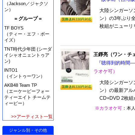
（Jackson／ジャクソ
ン）
大陸シンガーソ
ン）の3年ぶり
= グループ =
枚組がニューリリ
TF BOYS
（ティー・エフ・ボー
イズ）
TNT時代少年団 (シーダ
王錚亮（ワン・チ
イシャオニェントゥア
ン)
『聴得到的時間——
INTO1
ラオケ可）
（イントゥーワン）
大陸シンガーソ
AKB48 Team TP
ン）の最新アル
（エーケービーフォー
ティーエイト チームテ
CD+DVD 2枚
ィーピー）
※カラオケ可
：本
>>アーティスト一覧
ジャンル別・その他