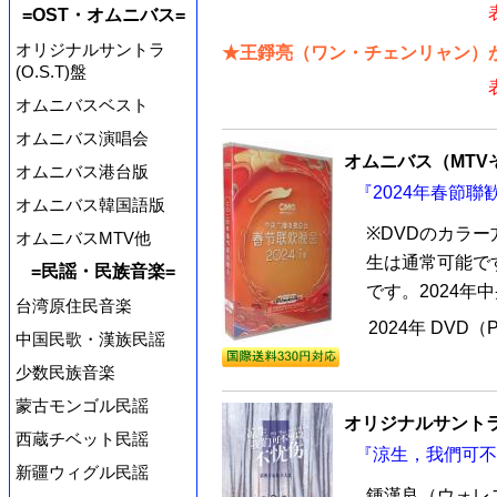
=OST・オムニバス=
オリジナルサントラ
★王錚亮（ワン・チェンリャン）が
(O.S.T)盤
オムニバスベスト
オムニバス演唱会
オムニバス（MTV
オムニバス港台版
『2024年春節聯歓
オムニバス韓国語版
※DVDのカラ
オムニバスMTV他
生は通常可能で
=民謡・民族音楽=
です。2024年
台湾原住民音楽
2024年 DVD（
中国民歌・漢族民謡
少数民族音楽
蒙古モンゴル民謡
オリジナルサントラ
西蔵チベット民謡
『涼生，我們可不
新疆ウィグル民謡
鍾漢良（ウォレ