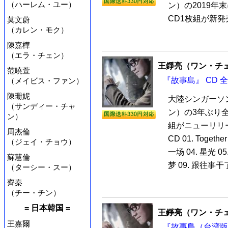
（ハーレム・ユー）
ン）の2019
CD1枚組が新発売
莫文蔚
（カレン・モク）
陳嘉樺
（エラ・チェン）
王錚亮（ワン・チ
范曉萱
『故事島』 CD 
（メイビス・ファン）
陳珊妮
大陸シンガーソ
（サンディー・チャ
ン）の3年ぶり
ン）
組がニューリリ
周杰倫
CD 01. Toge
（ジェイ・チョウ）
一场 04. 星光 0
蘇慧倫
梦 09. 跟往事干了
（ターシー・スー）
齊秦
（チー・チン）
= 日本韓国 =
王錚亮（ワン・チ
王嘉爾
『故事島（台湾版）