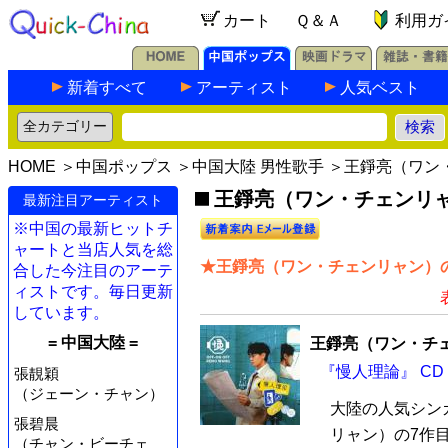
カート
Ｑ＆Ａ
利用ガ
新着すべて
アーティスト
人気ベスト
HOME
＞
中国ポップス
＞
中国大陸 男性歌手
＞王錚亮（ワン
王錚亮（ワン・チェンリャ
最新注目アーティスト
※中国の最新ヒットチ
ャートと当店人気を総
★王錚亮（ワン・チェンリャン）の
合した今注目のアーテ
ィストです。毎日更新
しています。
= 中国大陸 =
王錚亮（ワン・チ
『慢人理論』 CD
張靚穎
（ジェーン・チャン）
大陸の人気シン
張碧晨
リャン）の7作目
（チャン・ビーチェ