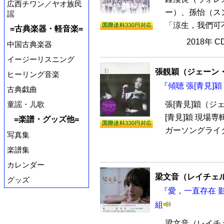
広西チワン／ヤオ族民
ー）、孫怡（ス
謡
「涼生，我們可不
=古典楽器・軽音楽=
2018年 
中国古典楽器
イージーリスニング
張靚穎（ジェーン
ヒーリング音楽
『傾聴 張[青見]穎
古典戯曲
童謡・儿歌
張[青見]穎（
[青見]穎 現場
=楽譜・グッズ他=
ガーソングライタ
写真集
楽譜集
カレンダー
梁文音（レイチェ
グッズ
『愛，一直存在 影音
組
梁文音（レイチ