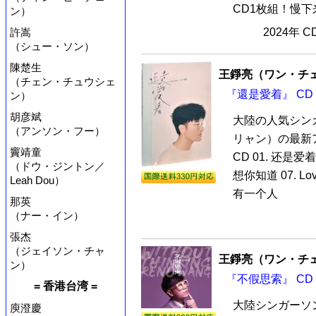
CD1枚組！慢下
ン）
許嵩
2024年 
（シュー・ソン）
陳楚生
王錚亮（ワン・チ
（チェン・チュウシェ
『還是愛着』 CD
ン）
胡彦斌
大陸の人気シン
（アンソン・フー）
リャン）の最新
竇靖童
CD 01. 还是爱着 
（ドウ・ジントン／
想你知道 07. Lo
Leah Dou）
有一个人
那英
（ナー・イン）
張杰
（ジェイソン・チャ
王錚亮（ワン・チ
ン）
『不假思索』 CD
= 香港台湾 =
大陸シンガーソ
庾澄慶