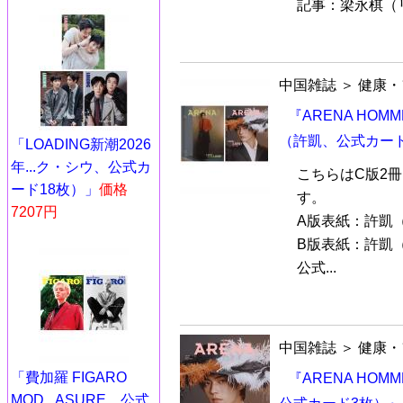
記事：梁永棋（リ
中国雑誌
＞
健康・
『ARENA HOM
（許凱、公式カード
「LOADING新潮2026
年...ク・シウ、公式カ
こちらはC版2
ード18枚）」
価格
す。
7207円
A版表紙：許凱
B版表紙：許凱
公式...
中国雑誌
＞
健康・
「費加羅 FIGARO
『ARENA HOM
MOD...ASURE、公式