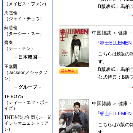
（メイビス・ファン）
B版表紙：馬柏全
周杰倫
（ジェイ・チョウ）
蘇慧倫
中国雑誌
＞
健康・
（ターシー・スー）
齊秦
『睿士ELLEME
（チー・チン）
こちらはB版の
= 日本韓国 =
す。
王嘉爾
B版表紙：馬柏
（Jackson／ジャクソ
公式特典：B版フ
ン）
= グループ =
TF BOYS
（ティー・エフ・ボー
中国雑誌
＞
健康・
イズ）
『睿士ELLEME
TNT時代少年団 (シーダ
イシャオニェントゥア
こちらはA版の
ン)
す。