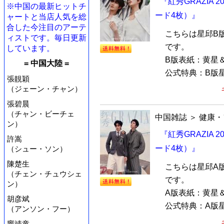
『紅秀GRAZIA
※中国の最新ヒットチ
ード4枚）』
ャートと当店人気を総
合した今注目のアーテ
こちらは星邱B
ィストです。毎日更新
です。
しています。
B版表紙：黄星
= 中国大陸 =
公式特典：B版星
張靚穎
（ジェーン・チャン）
張碧晨
（チャン・ビーチェ
中国雑誌
＞
健康・
ン）
『紅秀GRAZIA
許嵩
ード4枚）』
（シュー・ソン）
陳楚生
こちらは星邱A
（チェン・チュウシェ
です。
ン）
A版表紙：黄星
胡彦斌
公式特典：A版星
（アンソン・フー）
竇靖童