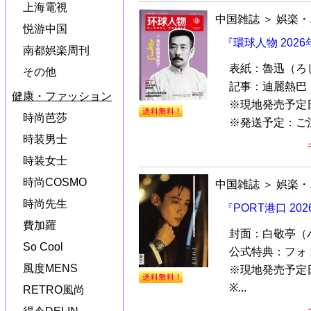
上海電視
中国雑誌
＞
娯楽・
悦游中国
『環球人物 202
南都娯楽周刊
表紙：魯迅（ろ
その他
記事：迪麗熱巴
健康・ファッション
※現地発売予定
時尚芭莎
※発送予定：ご注文
時装男士
時装女士
時尚COSMO
中国雑誌
＞
娯楽・
時尚先生
『PORT港口 2
費加羅
封面：白敬亭（
So Cool
公式特典：フォ
風度MENS
※現地発売予定
※...
RETRO風尚