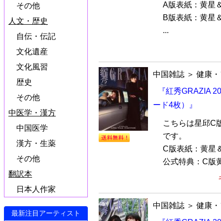
A版表紙：黄星
その他
B版表紙：黄星
人文・歴史
...
自伝・伝記
文化遺産
文化風習
中国雑誌
＞
健康・
歴史
『紅秀GRAZIA
その他
ード4枚）』
中医学・漢方
こちらは星邱C
中国医学
です。
漢方・生薬
C版表紙：黄星
その他
公式特典：C版黄
翻訳本
日本人作家
中国雑誌
＞
健康・
最新注目アーティスト