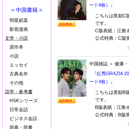
ード4枚）』
= 中国書籍 =
こちらは奖励C
明星娯楽
です。
影視漫画
C版表紙：江衡
文学・小説
公式特典：C版奖
原作本
小説
中国雑誌
＞
健康・
エッセイ
『紅秀GRAZIA
古典名作
ード4枚）』
その他
語学・参考書
こちらは奖励B
です。
HSKシリーズ
B版表紙：江衡
日常会話
公式特典：B版奖
ビジネス会話
辞典・辞書