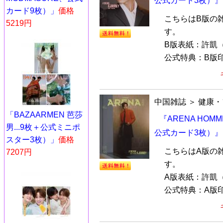
公式カード3枚）』
カード9枚）」
価格
こちらはB版の
5219円
す。
B版表紙：許凱
公式特典：B版印
中国雑誌
＞
健康・
「BAZAARMEN 芭莎
『ARENA HOM
男...9枚＋公式ミニポ
公式カード3枚）』
スター3枚）」
価格
こちらはA版の
7207円
す。
A版表紙：許凱
公式特典：A版印