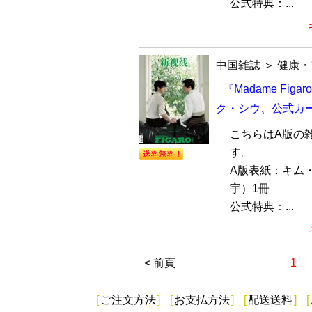
公式特典：...
中国雑誌
＞
健康・
『Madame Fi
ク・シウ、公式カ
こちらはA版の
す。
A版表紙：キム
宇）1冊
公式特典：...
< 前頁
1
[
ご注文方法
]
[
お支払方法
]
[
配送送料
]
[