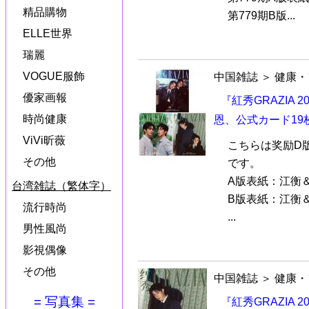
精品購物
第779期B版...
ELLE世界
瑞麗
VOGUE服飾
中国雑誌
＞
健康・
優家画報
『紅秀GRAZIA 
時尚健康
恩、公式カード19
ViVi昕薇
こちらは奖励D
その他
です。
A版表紙：江衡
台湾雑誌（繁体字）
B版表紙：江衡
流行時尚
...
男性風尚
影視偶像
その他
中国雑誌
＞
健康・
= 写真集 =
『紅秀GRAZIA