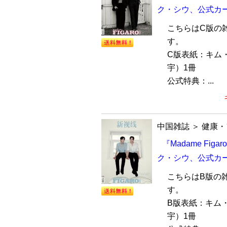
ク・シウ、公式カ
こちらはC版の
す。
C版表紙：キム
宇）1冊
公式特典：...
中国雑誌
＞
健康・
『Madame Fi
ク・シウ、公式カ
こちらはB版の
す。
B版表紙：キム
宇）1冊