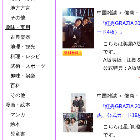
地方方言
中国雑誌
＞
健康・
その他
『紅秀GRAZIA
趣味・実用
ード4枚）』
古典楽器
こちらは奖励A
地理・観光
です。
料理・レシピ
A版表紙：江衡
武術・スボーツ
公式特典：A版奖
趣味・娯楽
百科
その他
中国雑誌
＞
健康・
漫画・絵本
『紅秀GRAZIA 
マンガ
杰、公式カード19
絵本
こちらは星邱D
児童書
です。