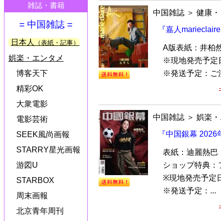
雑誌・書籍
中国雑誌
＞
健康・
= 中国雑誌 =
『嘉人mariecla
日本人
（表紙・記事）
A版表紙：井柏
娯楽・エンタメ
※現地発売予定
※発送予定：ご
博客天下
精彩OK
大衆電影
中国雑誌
＞
娯楽・
電影芸術
『中国銀幕 202
SEEK風尚画報
STARRY星光画報
表紙：迪麗熱巴
ショップ特典：
游図U
※現地発売予定
STARBOX
※発送予定：...
周末画報
北京青年周刊