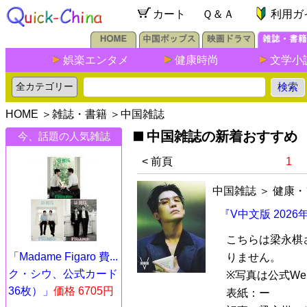
カート
Ｑ＆Ａ
利用ガ
娯楽エンタメ
健康時尚
文学小
HOME
＞
雑誌・書籍
＞
中国雑誌
中国雑誌の新着おすすめ
今、話題の人気雑誌
< 前頁
1
中国雑誌
＞
健康・
『V中文版 202
こちらは梁永棋
「Madame Figaro 費...
りません。
ク・シウ、公式カード
※写真は公式We
36枚）」
価格 6705円
表紙：ー