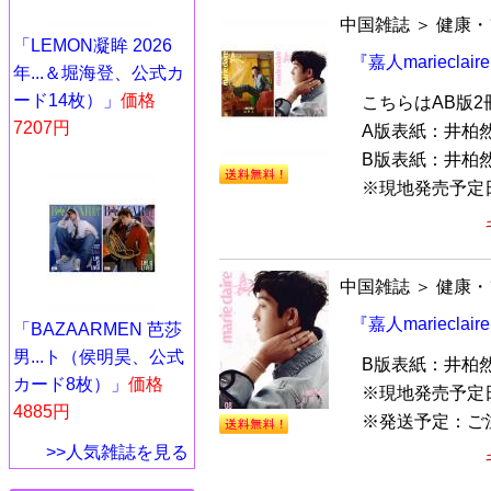
中国雑誌
＞
健康・
「LEMON凝眸 2026
『嘉人mariecla
年...＆堀海登、公式カ
ード14枚）」
価格
こちらはAB版
7207円
A版表紙：井柏
B版表紙：井柏
※現地発売予定日：
中国雑誌
＞
健康・
『嘉人mariecla
「BAZAARMEN 芭莎
男...ト（侯明昊、公式
B版表紙：井柏
カード8枚）」
価格
※現地発売予定
4885円
※発送予定：ご
>>人気雑誌を見る