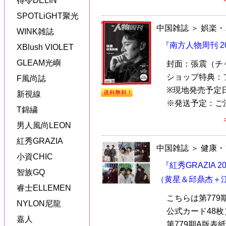
得令DELIN
SPOTLiGHT聚光
中国雑誌
＞
娯楽・
WINK雑誌
『南方人物周刊 2
XBlush VIOLET
GLEAM光嶼
封面：張震（チ
ショップ特典：
F風尚誌
※現地発売予定
新視線
※発送予定：ご注
T錦繍
男人風尚LEON
紅秀GRAZIA
中国雑誌
＞
健康・
小資CHIC
『紅秀GRAZIA 
智族GQ
（黄星＆邱鼎杰＋
睿士ELLEMEN
こちらは第779
NYLON尼龍
公式カード48
嘉人
第779期A版表