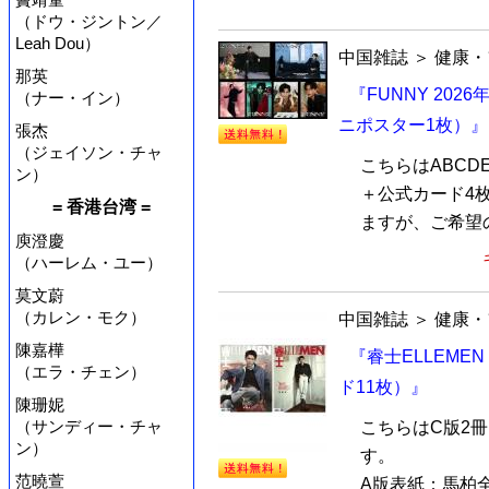
（ドウ・ジントン／
Leah Dou）
中国雑誌
＞
健康・
那英
『FUNNY 202
（ナー・イン）
ニポスター1枚）』
張杰
（ジェイソン・チャ
こちらはABCD
ン）
＋公式カード4
= 香港台湾 =
ますが、ご希望の
庾澄慶
（ハーレム・ユー）
莫文蔚
（カレン・モク）
中国雑誌
＞
健康・
陳嘉樺
『睿士ELLEME
（エラ・チェン）
ド11枚）』
陳珊妮
（サンディー・チャ
こちらはC版2
ン）
す。
范曉萱
A版表紙：馬柏