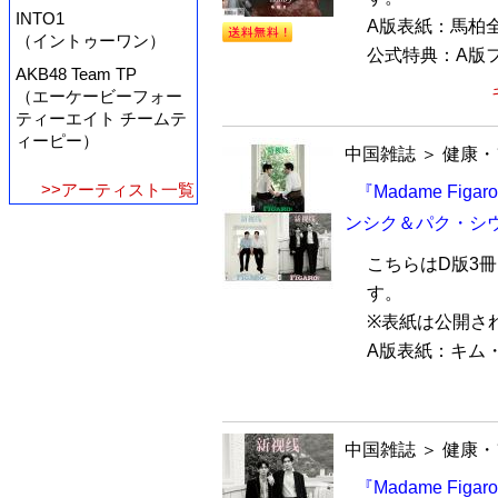
INTO1
A版表紙：馬柏
（イントゥーワン）
公式特典：A版フ
AKB48 Team TP
（エーケービーフォー
ティーエイト チームテ
ィーピー）
中国雑誌
＞
健康・
>>アーティスト一覧
『Madame Fig
ンシク＆パク・シウ
こちらはD版3
す。
※表紙は公開さ
A版表紙：キム・
中国雑誌
＞
健康・
『Madame Fi