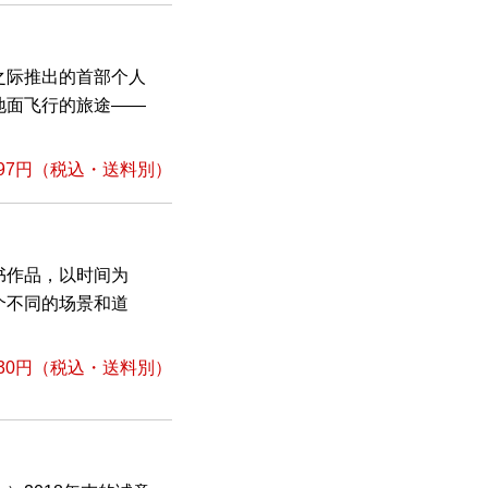
之际推出的首部个人
地面飞行的旅途——
97円
（税込・送料別）
书作品，以时间为
9个不同的场景和道
30円
（税込・送料別）