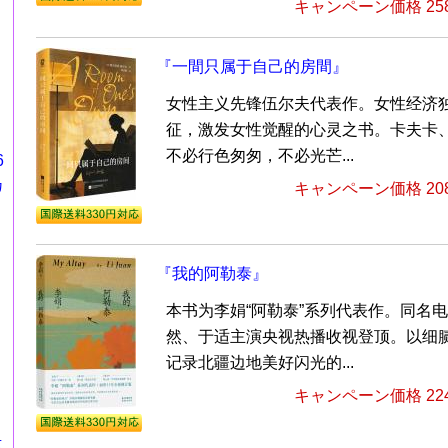
キャンペーン価格 25
『一間只属于自己的房間』
女性主义先锋伍尔夫代表作。女性经济
征，激发女性觉醒的心灵之书。卡夫卡
不必行色匆匆，不必光芒...
6
カ
キャンペーン価格 20
『我的阿勒泰』
本书为李娟“阿勒泰”系列代表作。同名
然、于适主演央视热播收视登顶。以细
记录北疆边地美好闪光的...
キャンペーン価格 22
式