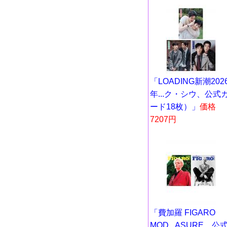
「LOADING新潮202
年...ク・シウ、公式
ード18枚）」
価格
7207円
「費加羅 FIGARO
MOD...ASURE、公