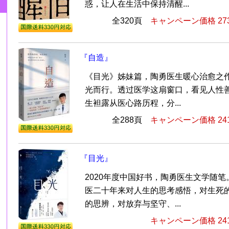
惑，让人在生活中保持清醒...
全320頁
キャンペーン価格 27
『自造』
《目光》姊妹篇，陶勇医生暖心治愈之
光而行。透过医学这扇窗口，看见人性
生袒露从医心路历程，分...
全288頁
キャンペーン価格 24
『目光』
2020年度中国好书，陶勇医生文学随
医二十年来对人生的思考感悟，对生死
的思辨，对放弃与坚守、...
キャンペーン価格 24