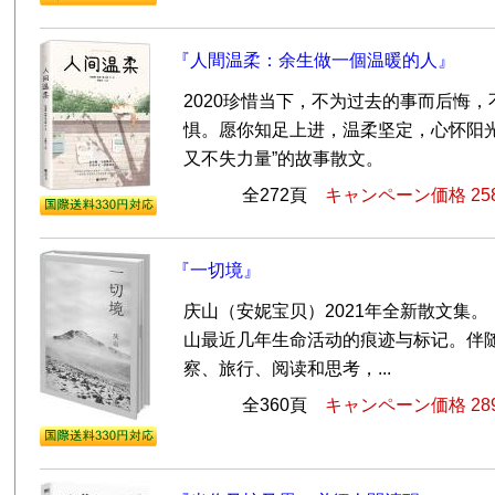
『人間温柔：余生做一個温暖的人』
2020珍惜当下，不为过去的事而后悔
惧。愿你知足上进，温柔坚定，心怀阳光
又不失力量”的故事散文。
全272頁
キャンペーン価格 25
『一切境』
庆山（安妮宝贝）2021年全新散文集
山最近几年生命活动的痕迹与标记。伴
察、旅行、阅读和思考，...
全360頁
キャンペーン価格 28