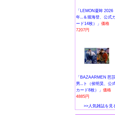
「LEMON凝眸 2026
年...＆堀海登、公式
ード14枚）」
価格
7207円
「BAZAARMEN 芭
男...ト（侯明昊、公
カード8枚）」
価格
4885円
>>人気雑誌を見