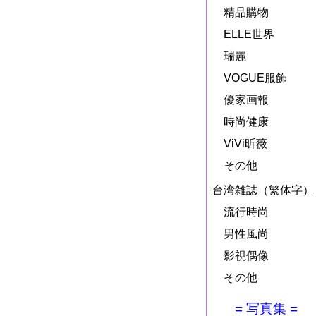
精品購物
ELLE世界
瑞麗
VOGUE服飾
優家画報
時尚健康
ViVi昕薇
その他
台湾雑誌（繁体字）
流行時尚
男性風尚
影視偶像
その他
= 写真集 =