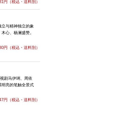
81円
（税込・送料別）
独立与精神独立的象
、木心、杨澜盛赞。
80円
（税込・送料別）
电视剧马伊琍、周依
腻明亮的笔触全景式
47円
（税込・送料別）