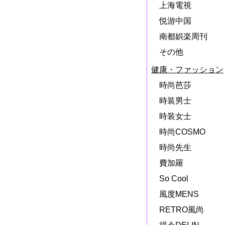
上海電視
悦游中国
南都娯楽周刊
その他
健康・ファッション
時尚芭莎
時装男士
時装女士
時尚COSMO
時尚先生
費加羅
So Cool
風度MENS
RETRO風尚