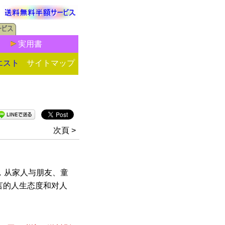
実用書
エスト
サイトマップ
次頁 >
，从家人与朋友、童
言的人生态度和对人