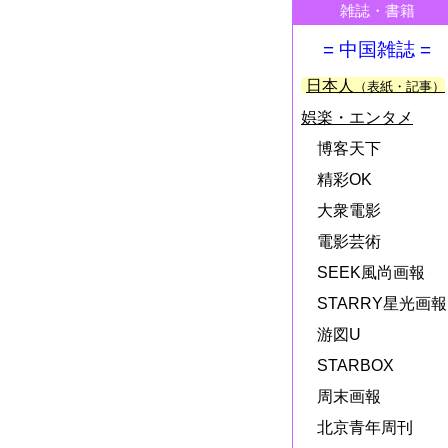
雑誌・書籍
= 中国雑誌 =
日本人
（表紙・記事）
娯楽・エンタメ
博客天下
精彩OK
大衆電影
電影芸術
SEEK風尚画報
STARRY星光画報
游図U
STARBOX
周末画報
北京青年周刊