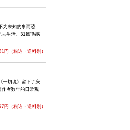
，不为未知的事而恐
去生活。31篇“温暖
81円
（税込・送料別）
。《一切境》留下了庆
随作者数年的日常观
97円
（税込・送料別）