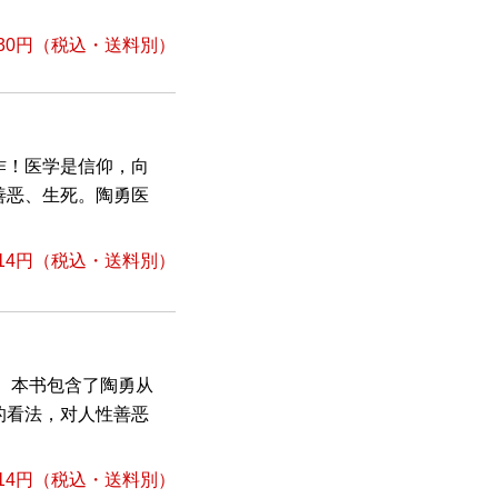
30円
（税込・送料別）
作！医学是信仰，向
善恶、生死。陶勇医
14円
（税込・送料別）
笔。本书包含了陶勇从
的看法，对人性善恶
14円
（税込・送料別）