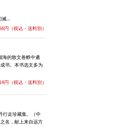
...
66円
（税込・送料別）
烟海的散文卷帙中遴
录成书。本书选文多为
14円
（税込・送料別）
丹行走珍藏集。（中
腾之名，献上来自远方