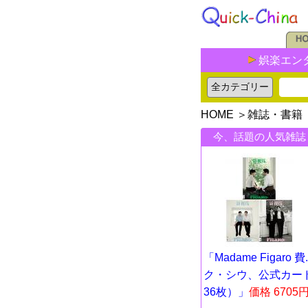
娯楽エン
HOME
＞
雑誌・書籍
今、話題の人気雑誌
「Madame Figaro 費..
ク・シウ、公式カー
36枚）」
価格 6705