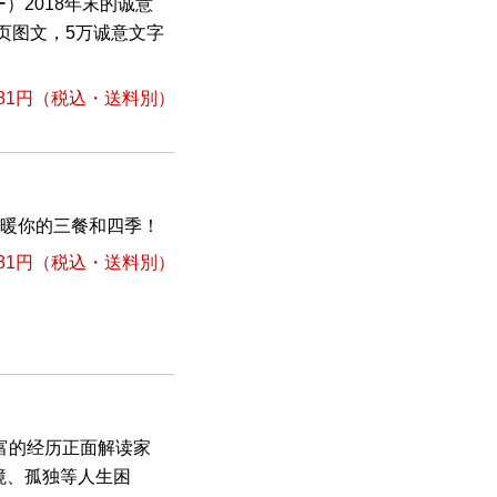
）2018年末的诚意
8页图文，5万诚意文字
81円
（税込・送料別）
温暖你的三餐和四季！
81円
（税込・送料別）
富的经历正面解读家
境、孤独等人生困