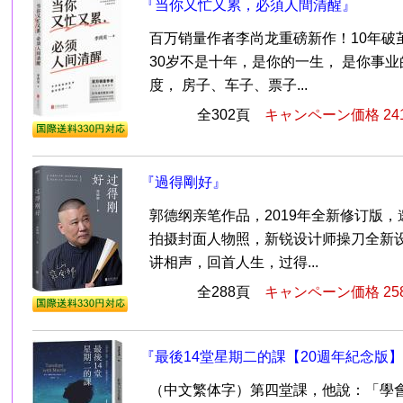
『当你又忙又累，必須人間清醒』
百万销量作者李尚龙重磅新作！10年破茧
30岁不是十年，是你的一生， 是你事
度， 房子、车子、票子...
全302頁
キャンペーン価格 24
『過得剛好』
郭德纲亲笔作品，2019年全新修订版
拍摄封面人物照，新锐设计师操刀全新
讲相声，回首人生，过得...
全288頁
キャンペーン価格 25
『最後14堂星期二的課【20週年紀念版
（中文繁体字）第四堂課，他說：「學