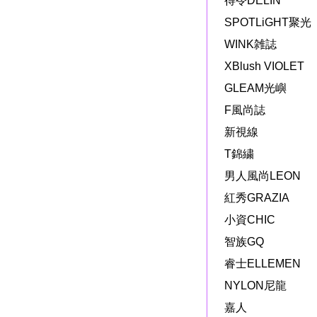
得令DELIN
SPOTLiGHT聚光
WINK雑誌
XBlush VIOLET
GLEAM光嶼
F風尚誌
新視線
T錦繍
男人風尚LEON
紅秀GRAZIA
小資CHIC
智族GQ
睿士ELLEMEN
NYLON尼龍
嘉人