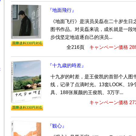
『地面飛行』
《地面飞行》是演员吴磊在二十岁生日
图书作品。对吴磊来说，成长就是一段
步伐坚定地追逐自己的演员...
全216頁
キャンペーン価格 28
『十九歳的時差』
莎
十九岁的时差，是王俊凯的首部个人图
线，记录了点滴时光。13套LOOK、1
具、188张展颜的王俊凯、3万字...
キャンペーン価格 27
『観心』