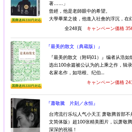
著……」
曾經，他是老師眼中的希望。
大學畢業之後，他進入社會的浮沉，在幻滅
全248頁
キャンペーン価格 35
『最美的散文（典蔵版）』
『最美的散文（附码01）』编者从浩如
选出100余篇被公认为的上乘之作，辑
名家名作，如培根、纪伯...
キャンペーン価格 24
『蕭敬騰 片刻／永恒』
台湾流行乐坛人气小天王 萧敬腾首部不
文简体版）超100张精美图片，以萧敬
深深的祝福！