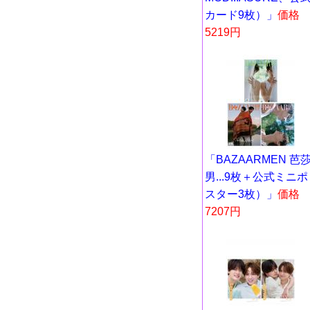
カード9枚）」
価格
5219円
「BAZAARMEN 芭
男...9枚＋公式ミニポ
スター3枚）」
価格
7207円