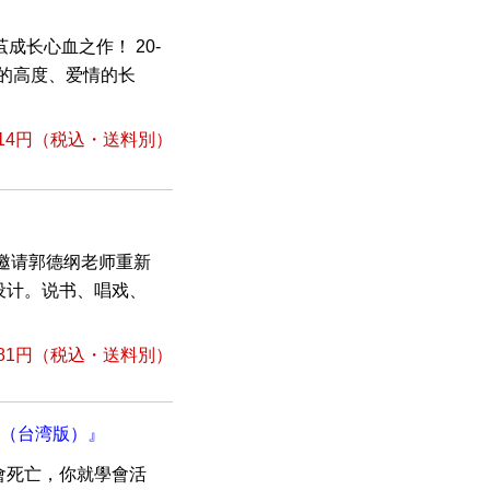
成长心血之作！ 20-
业的高度、爱情的长
14円
（税込・送料別）
，邀请郭德纲老师重新
设计。说书、唱戏、
81円
（税込・送料別）
】（台湾版）』
會死亡，你就學會活