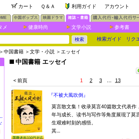
カート
Ｑ＆Ａ
利用ガイド
アカウント
タメ
健康時尚
文学小説
参考書
検索ガイド
リク
＞
中国書籍
＞
文学・小説
＞
エッセイ
中国書籍 エッセイ
< 前頁
1
2
3
…
13
『不被大風吹倒』
莫言散文集！收录莫言40篇散文代表作
年与成长、读书与写作等角度展现了莫
.
生艰难时刻的感悟。
ド
其...
円