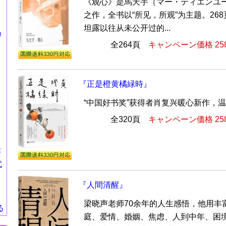
《观心》是馬天宇（マー・ティエンユー
之作，全书以“所见，所观”为主题。26
坦露以往从未公开过的...
カ
全264頁
キャンペーン価格 25
『正是橙黄橘緑時』
“中国好书奖”获得者肖复兴暖心新作，
全320頁
キャンペーン価格 25
莎
式
『人間清醒』
梁晓声老师70余年的人生感悟，他用丰
る
庭、爱情、婚姻、焦虑、人到中年、困