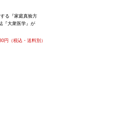
介する『家庭真验方
誌『大衆医学』が
80円
（税込・送料別）