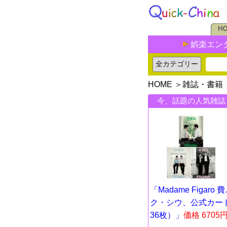
娯楽エン
HOME
＞
雑誌・書籍
今、話題の人気雑誌
「Madame Figaro 費..
ク・シウ、公式カー
36枚）」
価格 6705