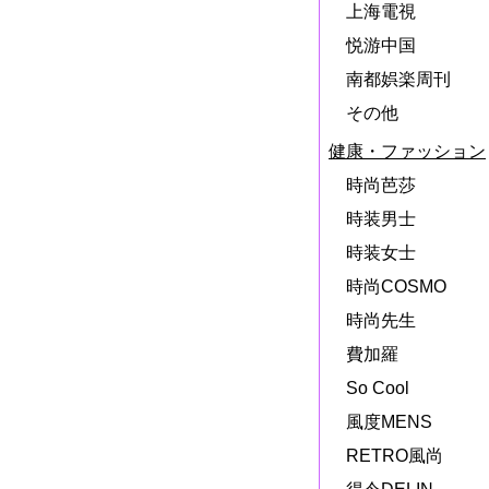
上海電視
悦游中国
南都娯楽周刊
その他
健康・ファッション
時尚芭莎
時装男士
時装女士
時尚COSMO
時尚先生
費加羅
So Cool
風度MENS
RETRO風尚