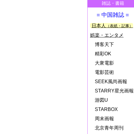
雑誌・書籍
= 中国雑誌 =
日本人
（表紙・記事）
娯楽・エンタメ
博客天下
精彩OK
大衆電影
電影芸術
SEEK風尚画報
STARRY星光画報
游図U
STARBOX
周末画報
北京青年周刊