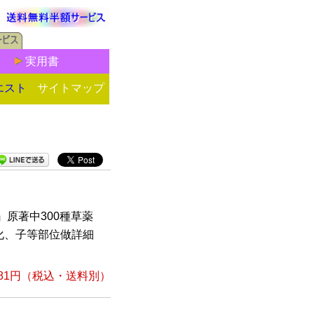
実用書
エスト
サイトマップ
原著中300種草薬
化、子等部位做詳細
81円
（税込・送料別）