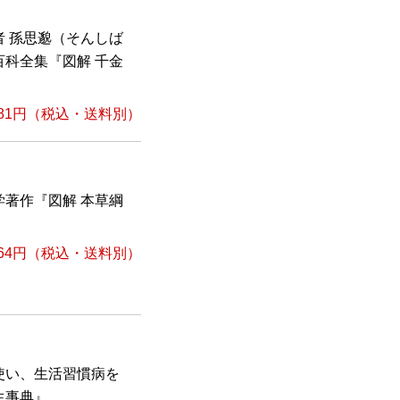
 孫思邈（そんしば
科全集『図解 千金
81円
（税込・送料別）
著作『図解 本草綱
64円
（税込・送料別）
使い、生活習慣病を
生事典』。