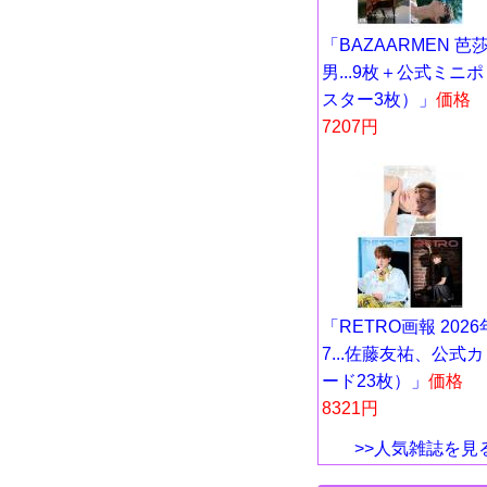
「BAZAARMEN 芭
男...9枚＋公式ミニポ
スター3枚）」
価格
7207円
「RETRO画報 2026
7...佐藤友祐、公式カ
ード23枚）」
価格
8321円
>>人気雑誌を見