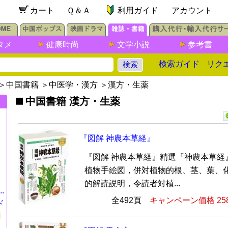
カート
Ｑ＆Ａ
利用ガイド
アカウント
タメ
健康時尚
文学小説
参考書
検索ガイド
リク
＞
中国書籍
＞
中医学・漢方
＞
漢方・生薬
中国書籍 漢方・生薬
『図解 神農本草経』
『図解 神農本草経』精選『神農本草経』
植物手絵図，併対植物的根、茎、葉、
的解読説明，令読者対植...
.
全492頁
キャンペーン価格 25
ド
円