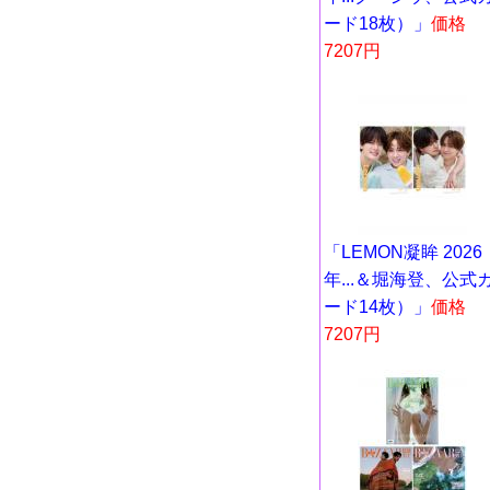
ード18枚）」
価格
7207円
「LEMON凝眸 2026
年...＆堀海登、公式
ード14枚）」
価格
7207円