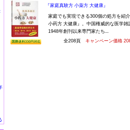
『家庭真験方 小薬方 大健康』
莎
家庭でも実現できる300個の処方を紹
小药方 大健康』。中国権威的な医学雑
1948年創刊以来専門家たち...
全208頁
キャンペーン価格 20
年
る