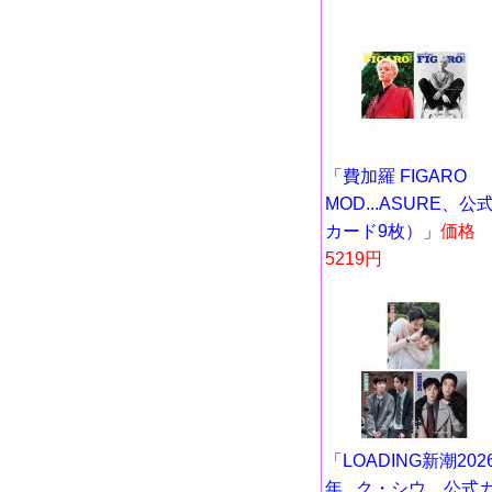
「費加羅 FIGARO
MOD...ASURE、公
カード9枚）」
価格
5219円
「LOADING新潮202
年...ク・シウ、公式