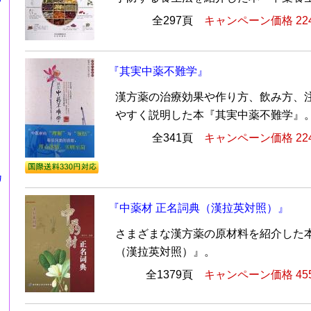
全297頁
キャンペーン価格 22
『其実中薬不難学』
漢方薬の治療効果や作り方、飲み方、
やすく説明した本『其実中薬不難学』
全341頁
キャンペーン価格 22
カ
『中薬材 正名詞典（漢拉英対照）』
さまざまな漢方薬の原材料を紹介した本
（漢拉英対照）』。
全1379頁
キャンペーン価格 45