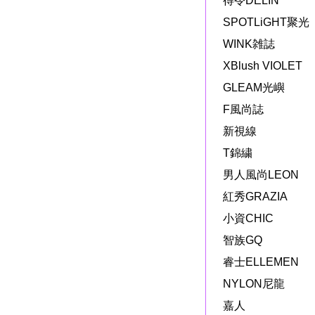
得令DELIN
SPOTLiGHT聚光
WINK雑誌
XBlush VIOLET
GLEAM光嶼
F風尚誌
新視線
T錦繍
男人風尚LEON
紅秀GRAZIA
小資CHIC
智族GQ
睿士ELLEMEN
NYLON尼龍
嘉人