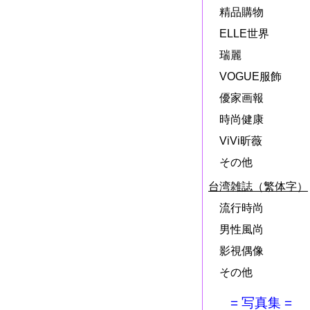
精品購物
ELLE世界
瑞麗
VOGUE服飾
優家画報
時尚健康
ViVi昕薇
その他
台湾雑誌（繁体字）
流行時尚
男性風尚
影視偶像
その他
= 写真集 =