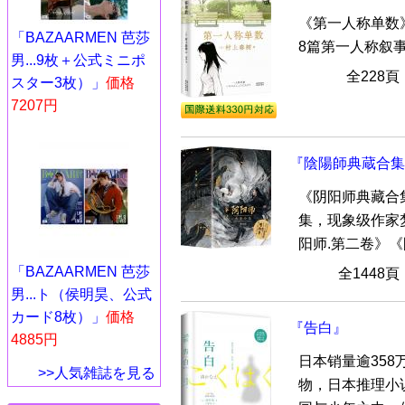
《第一人称单数
「BAZAARMEN 芭莎
8篇第一人称叙
男...9枚＋公式ミニポ
全228
スター3枚）」
価格
7207円
『陰陽師典蔵合集5
《阴阳师典藏合
集，现象级作家
阳师.第二卷》《阴
「BAZAARMEN 芭莎
全1448
男...ト（侯明昊、公式
カード8枚）」
価格
『告白』
4885円
日本销量逾35
>>人気雑誌を見る
物，日本推理小