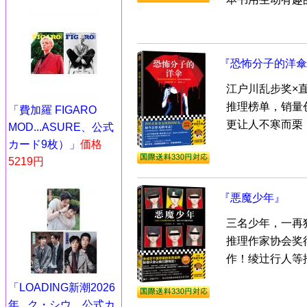
『恐怖分子的洋傘
江户川乱步奖×
推理榜单，销量
「費加羅 FIGARO
更让人不寒而栗！
MOD...ASURE、公式
カード9枚）」
価格
5219円
『悪魔少年』
三名少年，一再
推理作家协会奖
作！绫辻行人等推
「LOADING新潮2026
年...ク・シウ、公式カ