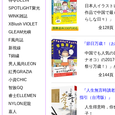
得令DELIN
日本人イラスト
SPOTLiGHT聚光
作品で中国で最
WINK雑誌
らしな日々）」
XBlush VIOLET
全128
GLEAM光嶼
F風尚誌
『節日万歳！（お
新視線
中国でも人気の
T錦繍
ナオコ）の20
男人風尚LEON
祭り万歳！）」が新
紅秀GRAZIA
全144
小資CHIC
智族GQ
『人生無言時讀老
睿士ELLEMEN
指引（台湾版）』
NYLON尼龍
人生得意時，你
嘉人
子！