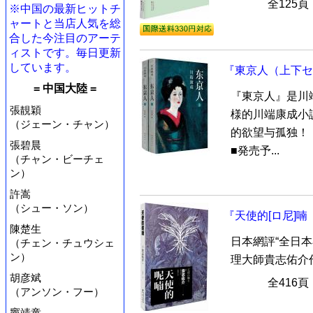
全125
※中国の最新ヒットチ
ャートと当店人気を総
合した今注目のアーテ
ィストです。毎日更新
しています。
『東京人（上下セ
= 中国大陸 =
『東京人』是川
張靚穎
様的川端康成小
（ジェーン・チャン）
的欲望与孤独！
張碧晨
■発売予...
（チャン・ビーチェ
ン）
許嵩
（シュー・ソン）
『天使的[ロ尼]
陳楚生
日本網評“全日
（チェン・チュウシェ
ン）
理大師貴志佑介
胡彦斌
全416
（アンソン・フー）
竇靖童