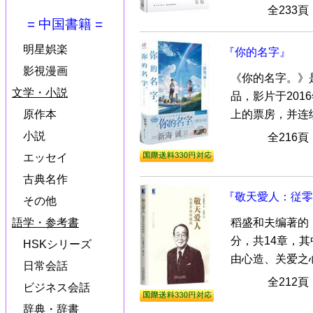
全233
= 中国書籍 =
明星娯楽
『你的名字』
影視漫画
《你的名字。》
文学・小説
品，影片于201
上的票房，并连续1
原作本
小説
全216
エッセイ
古典名作
『敬天愛人：従零
その他
稻盛和夫编著的《
語学・参考書
分，共14章，
HSKシリーズ
由心造、关爱之心、
日常会話
全212
ビジネス会話
辞典・辞書