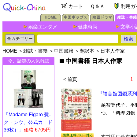
カート
Ｑ＆Ａ
利用ガ
娯楽エンタメ
健康時尚
文学小
HOME
＞
雑誌・書籍
＞
中国書籍
＞
翻訳本
＞
日本人作家
中国書籍 日本人作家
今、話題の人気雑誌
< 前頁
1
『福音館図鑑系列
越智登代子、平
つ、「料理図鑑
「Madame Figaro 費...
ク・シウ、公式カード
36枚）」
価格 6705円
本书用生动有趣的