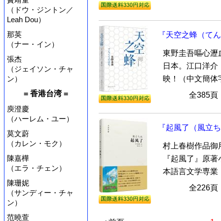
（ドウ・ジントン／
Leah Dou）
那英
『天空之蜂（てん
（ナー・イン）
東野圭吾嘔心瀝
張杰
日本。江口洋介（
（ジェイソン・チャ
映！（中文簡体
ン）
= 香港台湾 =
全385
庾澄慶
（ハーレム・ユー）
『起風了（風立ち
莫文蔚
（カレン・モク）
村上春樹作品御
陳嘉樺
『起風了』原著
（エラ・チェン）
本語言文学専業，畢
陳珊妮
全226
（サンディー・チャ
ン）
范曉萱