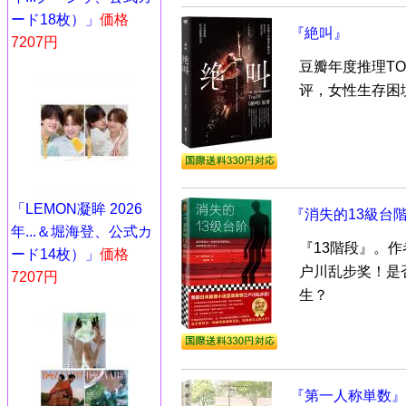
ード18枚）」
価格
『絶叫』
7207円
豆瓣年度推理TO
评，女性生存困
「LEMON凝眸 2026
『消失的13級台
年...＆堀海登、公式カ
『13階段』。
ード14枚）」
価格
户川乱步奖！是
7207円
生？
『第一人称単数』