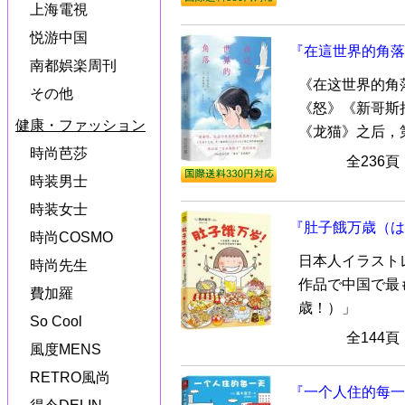
上海電視
悦游中国
『在這世界的角落
南都娯楽周刊
《在这世界的角
その他
《怒》《新哥斯
健康・ファッション
《龙猫》之后，第
時尚芭莎
全236
時装男士
時装女士
『肚子餓万歳（は
時尚COSMO
日本人イラスト
時尚先生
作品で中国で最
費加羅
歳！）」
So Cool
全144
風度MENS
RETRO風尚
『一个人住的每一