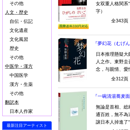
その他
女双重人格関系
字）
人文・歴史
全343
自伝・伝記
文化遺産
文化風習
『夢幻花（むげん
歴史
日本推理懸疑大
その他
人之作。東野圭
中医学・漢方
念，与親情、愛情
中国医学
全312
漢方・生薬
その他
『一碗清湯蕎麦面
翻訳本
無論是首相、総
日本人作家
通百姓，無不為
譲日本人掉進了“一
最新注目アーティスト