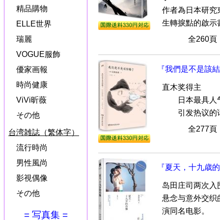
精品購物
作者為日本研究
生轉捩點的啟示書.
ELLE世界
瑞麗
全260
VOGUE服飾
『我們是不是該結
優家画報
時尚健康
直木奖得主
日本最具人气
ViVi昕薇
引发热议的话
その他
全277
台湾雑誌（繁体字）
流行時尚
男性風尚
『夏天，十九歳的
影視偶像
岛田庄司两次入
その他
悬念与意外交织
演同名电影。
= 写真集 =