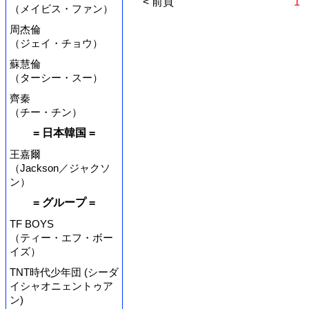
< 前頁
1
（メイビス・ファン）
周杰倫
（ジェイ・チョウ）
蘇慧倫
（ターシー・スー）
齊秦
（チー・チン）
= 日本韓国 =
王嘉爾
（Jackson／ジャクソ
ン）
= グループ =
TF BOYS
（ティー・エフ・ボー
イズ）
TNT時代少年団 (シーダ
イシャオニェントゥア
ン)