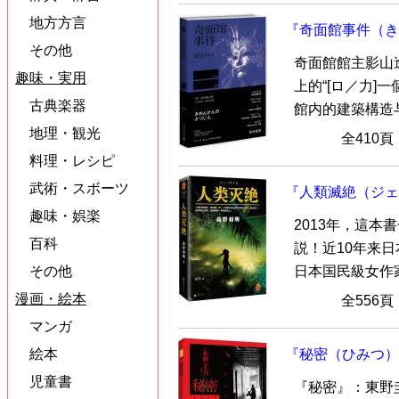
地方方言
『奇面館事件（き
その他
奇面館館主影山
趣味・実用
上的“[ロ／力]
古典楽器
館内的建築構造与
地理・観光
全410
料理・レシピ
武術・スボーツ
『人類滅絶（ジェ
趣味・娯楽
2013年，這
百科
説！近10年来
日本国民級女作家称
その他
漫画・絵本
全556
マンガ
絵本
『秘密（ひみつ）
児童書
『秘密』：東野