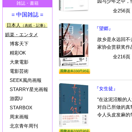
园与少年之中，伦
雑誌・書籍
全256
= 中国雑誌 =
日本人
（表紙・記事）
『望郷』
娯楽・エンタメ
故乡是永远回不
博客天下
家协会赏获奖作
精彩OK
全216
大衆電影
電影芸術
SEEK風尚画報
『女生徒』
STARRY星光画報
游図U
“在这泥沼般的
对自己所做的真
STARBOX
令人头皮发麻的笔
周末画報
北京青年周刊