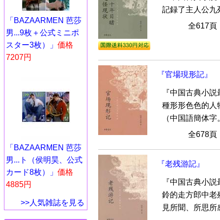
記録了主人公九
「BAZAARMEN 芭莎
全617
男...9枚＋公式ミニポ
スター3枚）」
価格
7207円
『官場現形記』
『中国古典小説
種形形色色的人
（中国語簡体字
全678
「BAZAARMEN 芭莎
男...ト（侯明昊、公式
『老残游記』
カード8枚）」
価格
『中国古典小説
4885円
鈴的走方郎中老
>>人気雑誌を見る
見所聞、所思所感