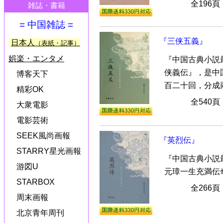
全196
雑誌・書籍
= 中国雑誌 =
『三侠五義』
日本人
（表紙・記事）
娯楽・エンタメ
『中国古典小説
侠義伝』，是中
博客天下
百二十回，分成両
精彩OK
全540
大衆電影
電影芸術
SEEK風尚画報
『英烈伝』
STARRY星光画報
『中国古典小説
游図U
元璋一生充満伝
STARBOX
全266
周末画報
北京青年周刊