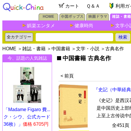
カート
Ｑ＆Ａ
利用ガ
娯楽エンタメ
健康時尚
文学小
HOME
＞
雑誌・書籍
＞
中国書籍
＞
文学・小説
＞
古典名作
中国書籍 古典名作
今、話題の人気雑誌
< 前頁
『史記（中華経典
《史记》是西汉
是中国历史上部
「Madame Figaro 費...
上至上古传说中的
ク・シウ、公式カード
36枚）」
価格 6705円
全451