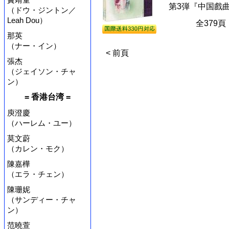
第3弾『中国戲
（ドウ・ジントン／
Leah Dou）
全379
那英
（ナー・イン）
< 前頁
張杰
（ジェイソン・チャ
ン）
= 香港台湾 =
庾澄慶
（ハーレム・ユー）
莫文蔚
（カレン・モク）
陳嘉樺
（エラ・チェン）
陳珊妮
（サンディー・チャ
ン）
范曉萱