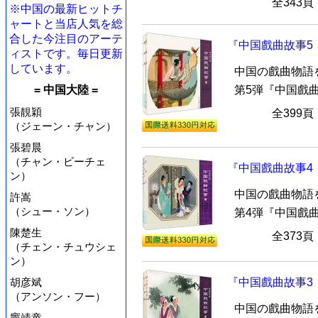
全343
※中国の最新ヒットチ
ャートと当店人気を総
合した今注目のアーテ
『中国戲曲故事5
ィストです。毎日更新
しています。
中国の戲曲物語
= 中国大陸 =
第5弾『中国戲
張靚穎
全399
（ジェーン・チャン）
張碧晨
（チャン・ビーチェ
『中国戲曲故事4
ン）
中国の戲曲物語
許嵩
（シュー・ソン）
第4弾『中国戲
陳楚生
全373
（チェン・チュウシェ
ン）
『中国戲曲故事3
胡彦斌
（アンソン・フー）
中国の戲曲物語
竇靖童