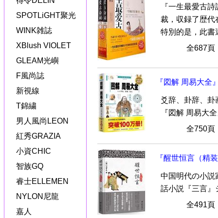
得令DELIN
『一生最愛古詩
SPOTLiGHT聚光
裁，収録了歴代
WINK雑誌
特別的是，此書還設
XBlush VIOLET
全687
GLEAM光嶼
F風尚誌
『図解 周易大全
新視線
爻辞、卦辞、卦
T錦繍
『図解 周易大
男人風尚LEON
全750
紅秀GRAZIA
小資CHIC
『醒世恒言（精装
智族GQ
中国明代の小説
睿士ELLEMEN
話小説『三言』
NYLON尼龍
全491
嘉人