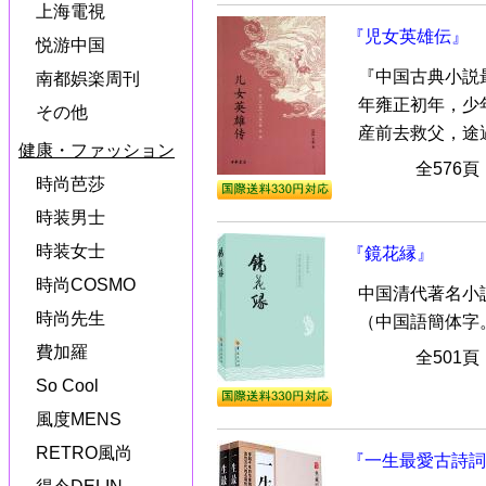
上海電視
『児女英雄伝』
悦游中国
『中国古典小説
南都娯楽周刊
年雍正初年，少
その他
産前去救父，途遇
健康・ファッション
全576
時尚芭莎
時装男士
時装女士
『鏡花縁』
時尚COSMO
中国清代著名小
時尚先生
（中国語簡体字
費加羅
全501
So Cool
風度MENS
RETRO風尚
『一生最愛古詩詞