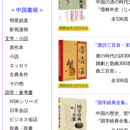
中国の清の時代
『儒林外史（じ
= 中国書籍 =
全336
明星娯楽
影視漫画
文学・小説
『唐詩三百首・宋
原作本
唐の時代の詩30
小説
雑劇と散曲30
エッセイ
曲三百首』。
古典名作
全306
その他
語学・参考書
HSKシリーズ
『国学経典全集』
日常会話
中国の歴史、哲
ビジネス会話
『国学経典全集
辞典・辞書