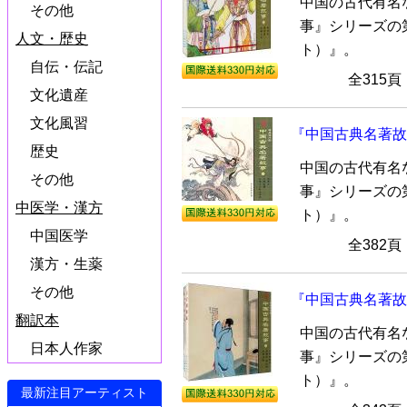
中国の古代有名
その他
事』シリーズの
人文・歴史
ト）』。
自伝・伝記
全315
文化遺産
文化風習
『中国古典名著故
歴史
中国の古代有名
その他
事』シリーズの
中医学・漢方
ト）』。
中国医学
全382
漢方・生薬
その他
『中国古典名著故
翻訳本
中国の古代有名
日本人作家
事』シリーズの
ト）』。
最新注目アーティスト