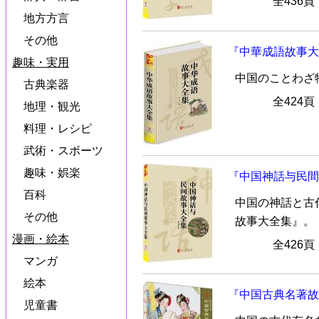
全436
地方方言
その他
『中華成語故事大
趣味・実用
中国のことわざ
古典楽器
全424
地理・観光
料理・レシピ
武術・スボーツ
趣味・娯楽
『中国神話与民間
百科
中国の神話と古
その他
故事大全集』。
漫画・絵本
全426
マンガ
絵本
『中国古典名著故
児童書