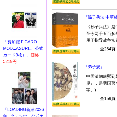
『孫子兵法 中華
《孙子兵法》是
至今两千五百多
用于指导战争实践
「費加羅 FIGARO
MOD...ASURE、公式
全264
カード9枚）」
価格
5219円
『弟子規』
中国清朝康熙到
規』，是我国著
字。)
全159
「LOADING新潮2026
年...ク・シウ、公式カ