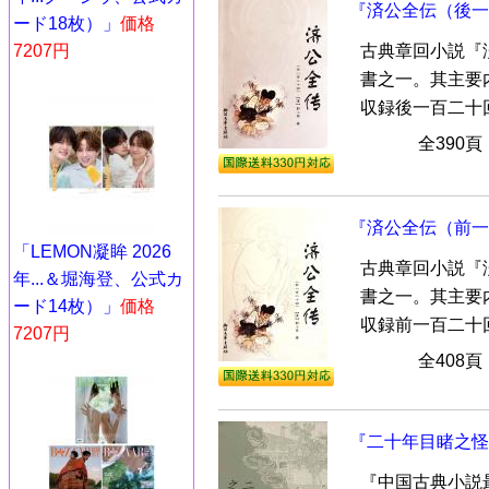
『済公全伝（後一
ード18枚）」
価格
7207円
古典章回小説『
書之一。其主要
収録後一百二十回
全390
『済公全伝（前一
「LEMON凝眸 2026
古典章回小説『
年...＆堀海登、公式カ
書之一。其主要
ード14枚）」
価格
収録前一百二十回
7207円
全408
『二十年目睹之怪
『中国古典小説