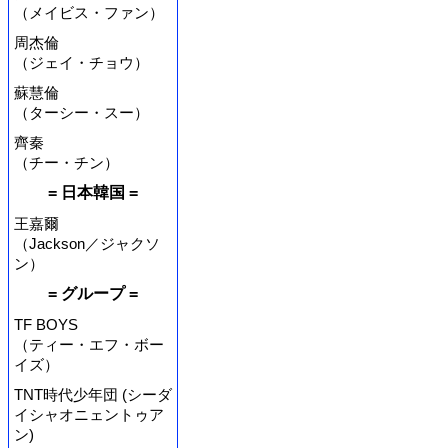
（メイビス・ファン）
周杰倫
（ジェイ・チョウ）
蘇慧倫
（ターシー・スー）
齊秦
（チー・チン）
= 日本韓国 =
王嘉爾
（Jackson／ジャクソ
ン）
= グループ =
TF BOYS
（ティー・エフ・ボー
イズ）
TNT時代少年団 (シーダ
イシャオニェントゥア
ン)