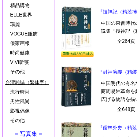
精品購物
『捜神記（精装挿
ELLE世界
中国の東晋時代
瑞麗
説集『捜神記（
VOGUE服飾
全264
優家画報
時尚健康
ViVi昕薇
その他
『封神演義（精装
台湾雑誌（繁体字）
中国明代の有名
商周易姓革命を
流行時尚
広げる物語を描
男性風尚
全648
影視偶像
その他
『儒林外史（精装
= 写真集 =