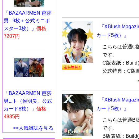
「BAZAARMEN 芭莎
男...9枚＋公式ミニポ
『XBlush Maga
スター3枚）」
価格
カード5枚）』
7207円
こちらは普通C
です。
C版表紙：Buil
公式特典：C版自
「BAZAARMEN 芭莎
『XBlush Maga
男...ト（侯明昊、公式
カード5枚）』
カード8枚）」
価格
4885円
こちらは普通B
です。
>>人気雑誌を見る
B版表紙：Buil