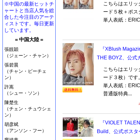
こちらはエリッ
※中国の最新ヒットチ
ャートと当店人気を総
ード５枚＋ポス
合した今注目のアーテ
単人表紙：ERIC
ィストです。毎日更新
しています。
= 中国大陸 =
『XBlush Mag
張靚穎
（ジェーン・チャン）
THE BOYZ、公
張碧晨
こちらはエリッ
（チャン・ビーチェ
ン）
ード３枚）です
単人表紙：ERI
許嵩
（シュー・ソン）
普通版特典...
陳楚生
（チェン・チュウシェ
ン）
『VIOLET TAL
胡彦斌
（アンソン・フー）
Build、公式ポス
竇靖童