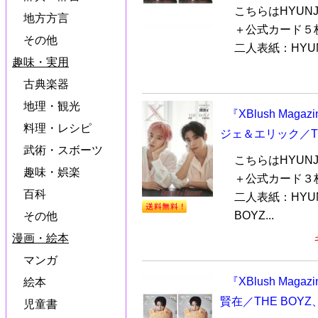
こちらはHYUN
地方方言
＋公式カード５
その他
二人表紙：HYUN
趣味・実用
古典楽器
地理・観光
『XBlush Maga
料理・レシピ
ジェ＆エリック／T
武術・スボーツ
こちらはHYUN
趣味・娯楽
＋公式カード３
百科
二人表紙：HYU
BOYZ...
その他
漫画・絵本
マンガ
『XBlush Mag
絵本
賢在／THE BO
児童書