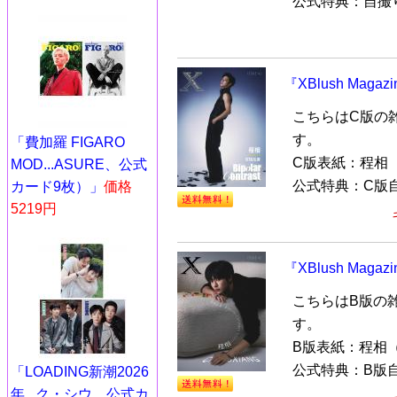
公式特典：自撮り
『XBlush Mag
こちらはC版の
す。
「費加羅 FIGARO
C版表紙：程相
MOD...ASURE、公式
公式特典：C版自
カード9枚）」
価格
5219円
『XBlush Mag
こちらはB版の
す。
B版表紙：程相
公式特典：B版自
「LOADING新潮2026
年...ク・シウ、公式カ