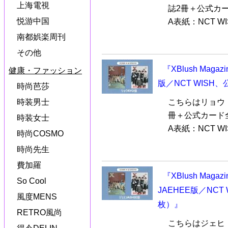
上海電視
誌2冊＋公式カ
悦游中国
A表紙：NCT WI
南都娯楽周刊
その他
『XBlush Mag
健康・ファッション
版／NCT WIS
時尚芭莎
こちらはリョウ
時装男士
冊＋公式カード
時装女士
A表紙：NCT W
時尚COSMO
時尚先生
費加羅
『XBlush Mag
So Cool
JAEHEE版／NC
風度MENS
枚）』
RETRO風尚
こちらはジェヒ（