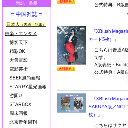
雑誌・書籍
公式特典：B版自
= 中国雑誌 =
日本人
（表紙・記事）
『XBlush Maga
娯楽・エンタメ
カード5枚）』
博客天下
こちらは普通A
精彩OK
です。
大衆電影
A版表紙：Buil
電影芸術
公式特典：A版自
SEEK風尚画報
STARRY星光画報
游図U
『XBlush Mag
STARBOX
SAKUYA版／NC
周末画報
枚）』
北京青年周刊
こちらはサクヤ（