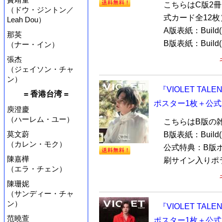
こちらはC版2
（ドウ・ジントン／
式カード全12枚
Leah Dou）
A版表紙：Buil
那英
B版表紙：Build(
（ナー・イン）
張杰
（ジェイソン・チャ
ン）
『VIOLET TAL
= 香港台湾 =
ポスター1枚＋公式
庾澄慶
（ハーレム・ユー）
こちらはB版の
莫文蔚
B版表紙：Buil
（カレン・モク）
公式特典：B版ポ
陳嘉樺
刷サイン入りポラ.
（エラ・チェン）
陳珊妮
（サンディー・チャ
ン）
『VIOLET TAL
范曉萱
ポスター1枚＋公式