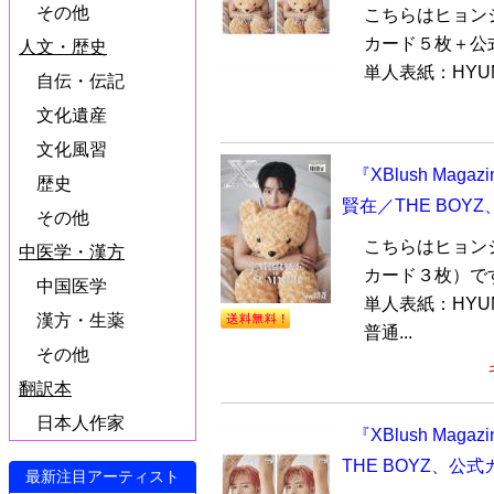
その他
こちらはヒョン
カード５枚＋公
人文・歴史
単人表紙：HYUN
自伝・伝記
文化遺産
文化風習
『XBlush Mag
歴史
賢在／THE BOY
その他
こちらはヒョン
中医学・漢方
カード３枚）で
中国医学
単人表紙：HYU
漢方・生薬
普通...
その他
翻訳本
日本人作家
『XBlush Mag
THE BOYZ、
最新注目アーティスト