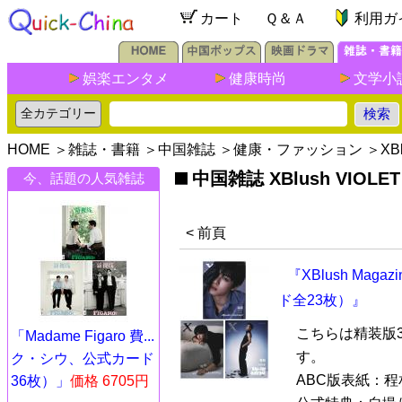
カート
Ｑ＆Ａ
利用ガ
娯楽エンタメ
健康時尚
文学小
HOME
＞
雑誌・書籍
＞
中国雑誌
＞
健康・ファッション
＞
XB
中国雑誌 XBlush VIOLET
今、話題の人気雑誌
< 前頁
『XBlush Ma
ド全23枚）』
こちらは精装版
「Madame Figaro 費...
す。
ク・シウ、公式カード
ABC版表紙：
36枚）」
価格 6705円