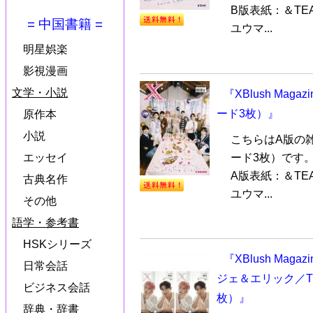
B版表紙：＆T
= 中国書籍 =
ユウマ...
明星娯楽
影視漫画
文学・小説
『XBlush Mag
ード3枚）』
原作本
小説
こちらはA版の
ード3枚）です
エッセイ
A版表紙：＆T
古典名作
ユウマ...
その他
語学・参考書
HSKシリーズ
『XBlush Maga
日常会話
ジェ＆エリック／T
ビジネス会話
枚）』
辞典・辞書