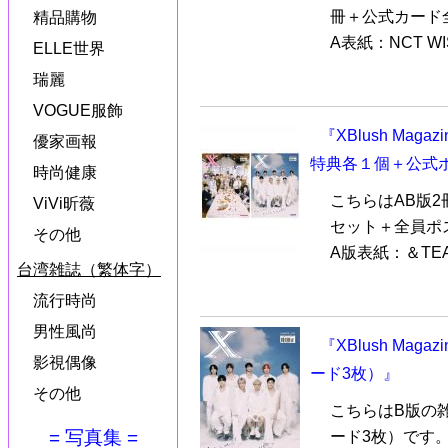
冊＋公式カード
精品購物
A表紙：NCT W
ELLE世界
瑞麗
VOGUE服飾
『XBlush Mag
優家画報
特典各１個＋公式
時尚健康
こちらはAB版2
ViVi昕薇
セット＋全員ポ
その他
A版表紙：＆TEA
台湾雑誌（繁体字）
流行時尚
男性風尚
『XBlush Mag
影視偶像
ード3枚）』
その他
こちらはB版の
= 写真集 =
ード3枚）です