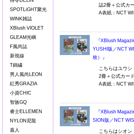
得令DELIN
誌2冊＋公式カ
SPOTLiGHT聚光
A表紙：NCT WI
WINK雑誌
XBlush VIOLET
GLEAM光嶼
『XBlush Mag
F風尚誌
YUSHI版／NCT
新視線
枚）』
T錦繍
こちらはユウシ（
男人風尚LEON
2冊＋公式カー
紅秀GRAZIA
A表紙：NCT WI
小資CHIC
智族GQ
睿士ELLEMEN
『XBlush Mag
SION版／NCT 
NYLON尼龍
嘉人
こちらはシオン（