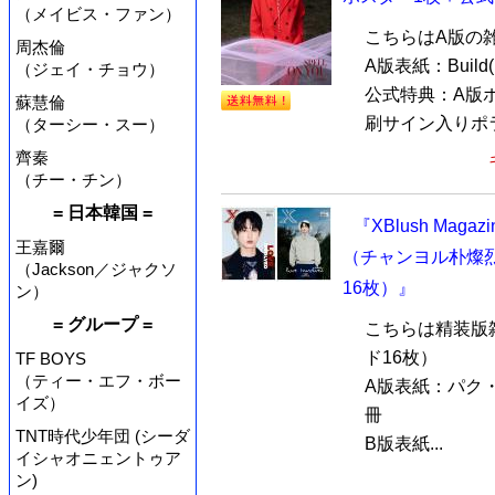
（メイビス・ファン）
こちらはA版の
周杰倫
A版表紙：Buil
（ジェイ・チョウ）
公式特典：A版ポ
蘇慧倫
刷サイン入りポラ.
（ターシー・スー）
齊秦
（チー・チン）
= 日本韓国 =
『XBlush Maga
王嘉爾
（チャンヨル朴燦烈
（Jackson／ジャクソ
16枚）』
ン）
= グループ =
こちらは精装版
ド16枚）
TF BOYS
（ティー・エフ・ボー
A版表紙：パク・チ
イズ）
冊
TNT時代少年団 (シーダ
B版表紙...
イシャオニェントゥア
ン)