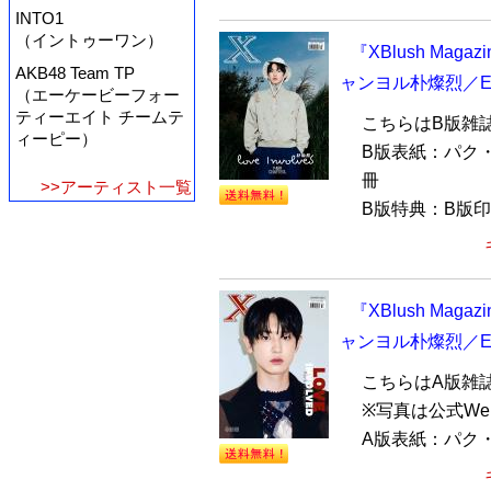
INTO1
（イントゥーワン）
『XBlush Maga
AKB48 Team TP
ャンヨル朴燦烈／E
（エーケービーフォー
ティーエイト チームテ
こちらはB版雑
ィーピー）
B版表紙：パク・チ
冊
>>アーティスト一覧
B版特典：B版印刷
『XBlush Maga
ャンヨル朴燦烈／E
こちらはA版雑
※写真は公式We
A版表紙：パク・