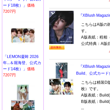
ード18枚）」
価格
7207円
『XBlush Mag
こちらはA版の
す。
A版表紙：程相
公式特典：A版自
「LEMON凝眸 2026
年...＆堀海登、公式カ
『XBlush Mag
ード14枚）」
価格
Build、公式カ
7207円
こちらは精装D
枚）です。
A版表紙：Buil
B版表紙：Buil
...