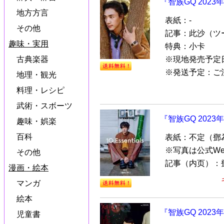
『智族GQ 202
地方方言
表紙：-
その他
記事：此沙（ツー
趣味・実用
特典：小卡
※現地発売予定日
古典楽器
※発送予定：ご注
地理・観光
料理・レシピ
武術・スボーツ
『智族GQ 202
趣味・娯楽
百科
表紙：不定（鄧
※写真は公式W
その他
記事（内页）：
漫画・絵本
マンガ
絵本
『智族GQ 202
児童書