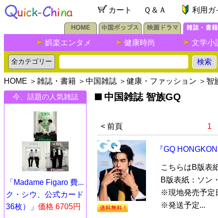
カート
Ｑ＆Ａ
利用ガ
娯楽エンタメ
健康時尚
文学小
HOME
＞
雑誌・書籍
＞
中国雑誌
＞
健康・ファッション
＞
智
中国雑誌 智族GQ
今、話題の人気雑誌
< 前頁
1
『GQ HONGKO
こちらはB版表
B版表紙：ソン
「Madame Figaro 費...
※現地発売予定
ク・シウ、公式カード
※発送予定...
36枚）」
価格 6705円