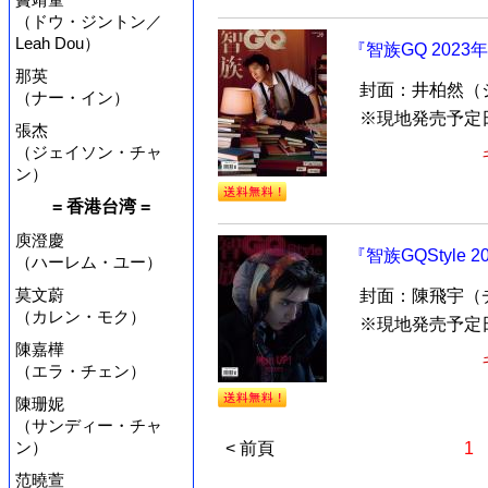
（ドウ・ジントン／
Leah Dou）
『智族GQ 202
那英
封面：井柏然（
（ナー・イン）
※現地発売予定日
張杰
（ジェイソン・チャ
ン）
= 香港台湾 =
庾澄慶
『智族GQStyle
（ハーレム・ユー）
莫文蔚
封面：陳飛宇（
（カレン・モク）
※現地発売予定日
陳嘉樺
（エラ・チェン）
陳珊妮
（サンディー・チャ
ン）
< 前頁
1
范曉萱