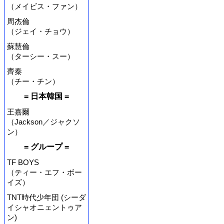
（メイビス・ファン）
周杰倫
（ジェイ・チョウ）
蘇慧倫
（ターシー・スー）
齊秦
（チー・チン）
= 日本韓国 =
王嘉爾
（Jackson／ジャクソ
ン）
= グループ =
TF BOYS
（ティー・エフ・ボー
イズ）
TNT時代少年団 (シーダ
イシャオニェントゥア
ン)