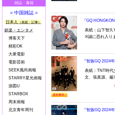
雑誌・書籍
= 中国雑誌 =
『GQ HONGK
日本人
（表紙・記事）
表紙：山下智久Y
娯楽・エンタメ
※誠に恐れ入り
博客天下
精彩OK
大衆電影
『智族GQ 202
電影芸術
SEEK風尚画報
表紙：TNT時
文、張真源、厳
STARRY星光画報
游図U
STARBOX
周末画報
北京青年周刊
『智族GQ 202