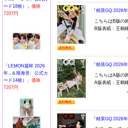
ード18枚）」
価格
『精英GQ 202
7207円
こちらはB版の
B版表紙：王鶴棣
『精英GQ 202
「LEMON凝眸 2026
年...＆堀海登、公式カ
こちらはA版の
ード14枚）」
価格
A版表紙：王鶴棣
7207円
『精英GQ 202