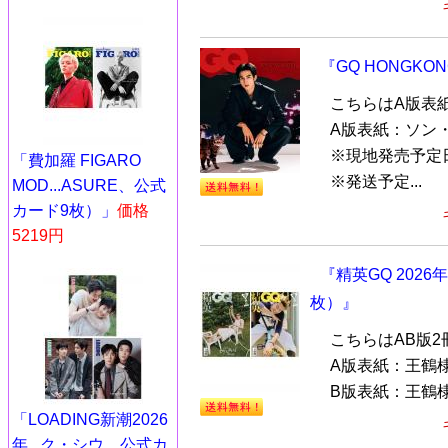
『GQ HONGKO
こちらはA版表
A版表紙：ソン
※現地発売予定
「費加羅 FIGARO
※発送予定...
MOD...ASURE、公式
カード9枚）」
価格
5219円
『精英GQ 202
枚）』
こちらはAB版
A版表紙：王鶴棣
B版表紙：王鶴棣（
「LOADING新潮2026
年...ク・シウ、公式カ