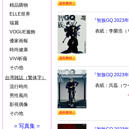
精品購物
ELLE世界
『智族GQ 202
瑞麗
表紙：李榮浩（
VOGUE服飾
優家画報
時尚健康
ViVi昕薇
その他
『智族GQ 2023
台湾雑誌（繁体字）
表紙：呉磊（ウ
流行時尚
男性風尚
影視偶像
その他
= 写真集 =