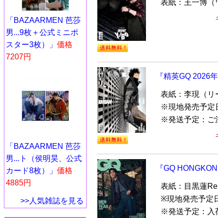
表紙：王一博（ワ
「BAZAARMEN 芭莎
男...9枚＋公式ミニポ
スター3枚）」
価格
7207円
『精英GQ 202
表紙：李現（リ
※現地発売予定日
※発送予定：ご
「BAZAARMEN 芭莎
男...ト（侯明昊、公式
『GQ HONGKO
カード8枚）」
価格
4885円
表紙：目黒蓮Ren
※現地発売予定日
>>人気雑誌を見る
※発送予定：入荷