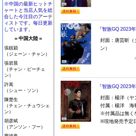
※中国の最新ヒットチ
ャートと当店人気を総
合した今注目のアーテ
ィストです。毎日更新
『智族GQ 202
しています。
= 中国大陸 =
封面：唐芸昕（
張靚穎
ン）
（ジェーン・チャン）
張碧晨
（チャン・ビーチェ
ン）
許嵩
『智族GQ 202
（シュー・ソン）
封面：楊洋（ヤ
陳楚生
（チェン・チュウシェ
付属：楊洋 海
ン）
※付属品は無く
胡彦斌
※現地発売予定日
（アンソン・フー）
竇靖童