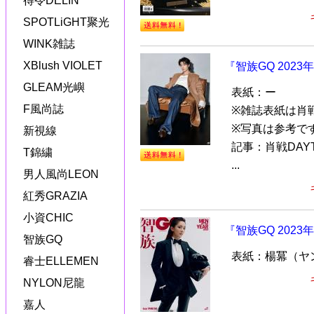
得令DELIN
SPOTLiGHT聚光
WINK雑誌
XBlush VIOLET
『智族GQ 202
GLEAM光嶼
表紙：ー
F風尚誌
※雑誌表紙は肖
※写真は参考で
新視線
記事：肖戦DAY
T錦繍
...
男人風尚LEON
紅秀GRAZIA
小資CHIC
『智族GQ 2023
智族GQ
表紙：楊冪（ヤ
睿士ELLEMEN
NYLON尼龍
嘉人