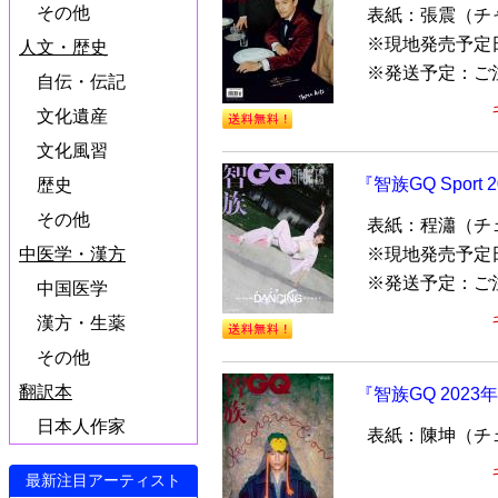
その他
表紙：張震（チ
※現地発売予定
人文・歴史
※発送予定：ご
自伝・伝記
文化遺産
文化風習
『智族GQ Spor
歴史
その他
表紙：程瀟（チ
中医学・漢方
※現地発売予定日
※発送予定：ご
中国医学
漢方・生薬
その他
翻訳本
『智族GQ 202
日本人作家
表紙：陳坤（チ
最新注目アーティスト