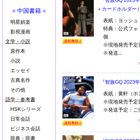
『智族GQ 202
＋カードホルダー
= 中国書籍 =
表紙：ヨッシュ
明星娯楽
特典：公式フォ
影視漫画
個
文学・小説
※現地発売予定日
原作本
※発送...
小説
エッセイ
古典名作
『智族GQ 2023
その他
表紙：黄軒（ホ
語学・参考書
※現地発売予定
HSKシリーズ
※発送予定：ご
日常会話
ビジネス会話
辞典・辞書