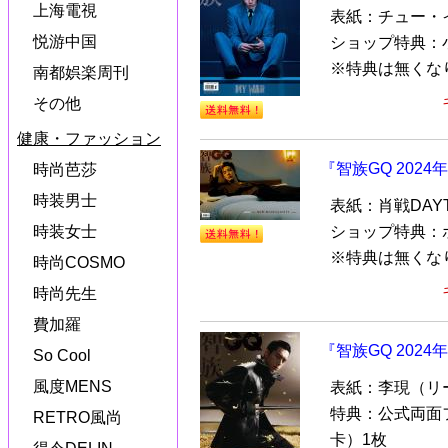
上海電視
表紙：チュー・
悦游中国
ショップ特典：
※特典は無くな
南都娯楽周刊
その他
健康・ファッション
『智族GQ 202
時尚芭莎
時装男士
表紙：肖戦DAY
時装女士
ショップ特典：
※特典は無くな
時尚COSMO
時尚先生
費加羅
『智族GQ 202
So Cool
風度MENS
表紙：李現（リ
特典：公式両面
RETRO風尚
卡）1枚