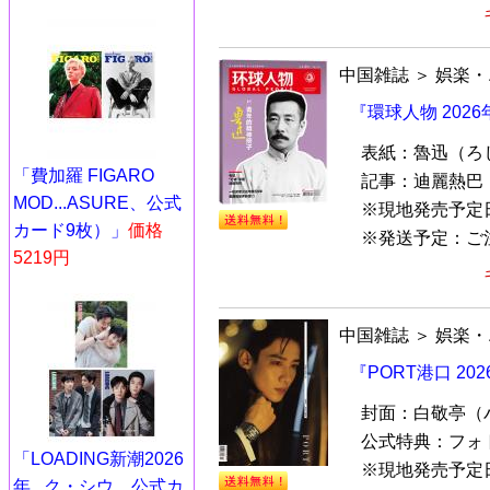
中国雑誌
＞
娯楽・
『環球人物 202
表紙：魯迅（ろ
「費加羅 FIGARO
記事：迪麗熱巴
MOD...ASURE、公式
※現地発売予定
カード9枚）」
価格
※発送予定：ご注文
5219円
中国雑誌
＞
娯楽・
『PORT港口 2
封面：白敬亭（
公式特典：フォ
「LOADING新潮2026
※現地発売予定
年...ク・シウ、公式カ