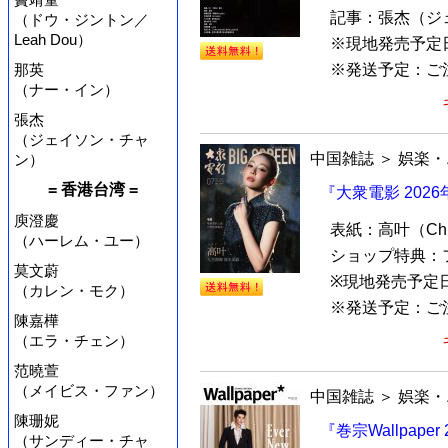
記事：張杰（ジ
（ドウ・ジントン／
Leah Dou）
※現地発売予定
※発送予定：ご注文
那英
（ナー・イン）
張杰
（ジェイソン・チャ
中国雑誌
＞
娯楽・
ン）
= 香港台湾 =
『大衆電影 202
庾澄慶
表紙：高叶（Ch
（ハーレム・ユー）
ショップ特典：
莫文蔚
※現地発売予定日
（カレン・モク）
※発送予定：ご注
陳嘉樺
（エラ・チェン）
范曉萱
（メイビス・ファン）
中国雑誌
＞
娯楽・
陳珊妮
『巻宗Wallpap
（サンディー・チャ