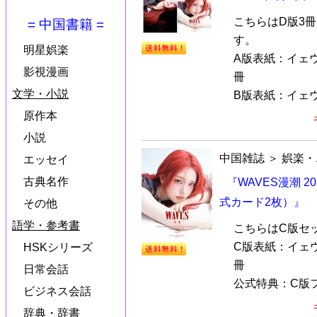
こちらはD版3
= 中国書籍 =
す。
明星娯楽
A版表紙：イェウ
影視漫画
冊
文学・小説
B版表紙：イェウン
原作本
小説
中国雑誌
＞
娯楽・
エッセイ
古典名作
『WAVES漫潮 2
式カード2枚）』
その他
語学・参考書
こちらはC版セ
C版表紙：イェウ
HSKシリーズ
冊
日常会話
公式特典：C版フ
ビジネス会話
辞典・辞書