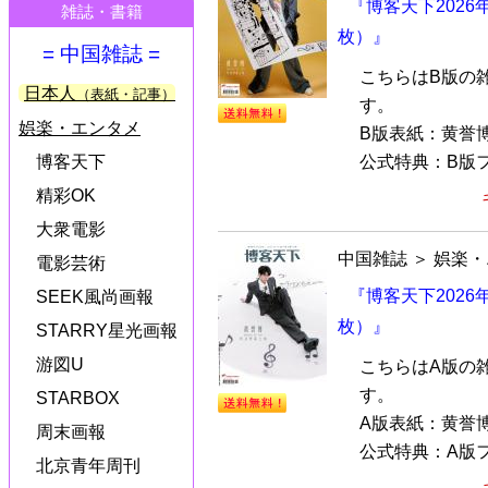
『博客天下2026
雑誌・書籍
枚）』
= 中国雑誌 =
こちらはB版の
日本人
（表紙・記事）
す。
娯楽・エンタメ
B版表紙：黄誉
公式特典：B版フ
博客天下
精彩OK
大衆電影
中国雑誌
＞
娯楽・
電影芸術
『博客天下2026
SEEK風尚画報
枚）』
STARRY星光画報
游図U
こちらはA版の
す。
STARBOX
A版表紙：黄誉
周末画報
公式特典：A版フ
北京青年周刊