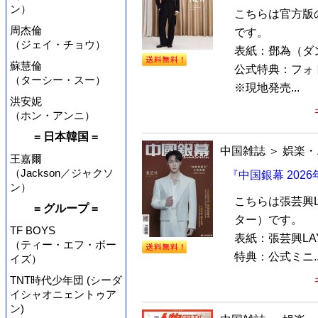
ン）
こちらは官方版
周杰倫
です。
（ジェイ・チョウ）
表紙：鄧為（ダ
蘇慧倫
公式特典：フォ
（ターシー・スー）
※現地発売...
洪安妮
（ホン・アンニ）
= 日本韓国 =
中国雑誌
＞
娯楽・
王嘉爾
（Jackson／ジャクソ
『中国銀幕 202
ン）
こちらは張芸興
= グループ =
ター）です。
TF BOYS
表紙：張芸興L
（ティー・エフ・ボー
特典：公式ミニ..
イズ）
TNT時代少年団 (シーダ
イシャオニェントゥア
ン)