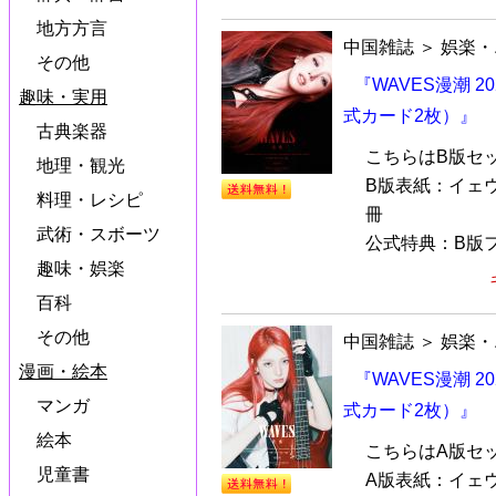
地方方言
中国雑誌
＞
娯楽・
その他
『WAVES漫潮 2
趣味・実用
式カード2枚）』
古典楽器
こちらはB版セ
地理・観光
B版表紙：イェウ
料理・レシピ
冊
武術・スボーツ
公式特典：B版フ
趣味・娯楽
百科
その他
中国雑誌
＞
娯楽・
漫画・絵本
『WAVES漫潮 2
マンガ
式カード2枚）』
絵本
こちらはA版セ
児童書
A版表紙：イェウ