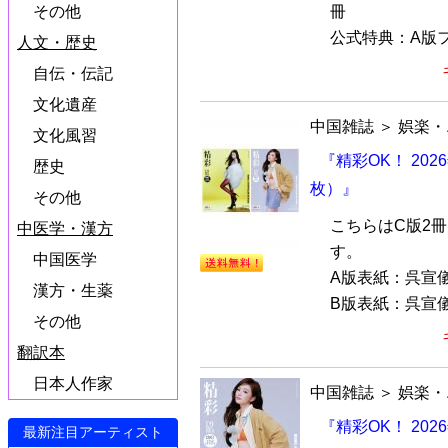
冊
その他
公式特典：A版フ
人文・歴史
自伝・伝記
文化遺産
中国雑誌
＞
娯楽・
文化風習
『精彩OK！ 20
歴史
枚）』
その他
こちらはC版2
中医学・漢方
す。
中国医学
A版表紙：呉宣儀（
漢方・生薬
B版表紙：呉宣儀（B
その他
翻訳本
日本人作家
中国雑誌
＞
娯楽・
『精彩OK！ 20
最新注目アーティスト