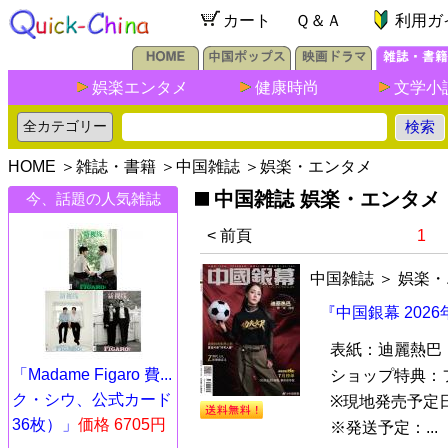
カート
Ｑ＆Ａ
利用ガ
娯楽エンタメ
健康時尚
文学小
HOME
＞
雑誌・書籍
＞
中国雑誌
＞
娯楽・エンタメ
中国雑誌 娯楽・エンタメ
今、話題の人気雑誌
< 前頁
1
中国雑誌
＞
娯楽・
『中国銀幕 202
表紙：迪麗熱巴
「Madame Figaro 費...
ショップ特典：
ク・シウ、公式カード
※現地発売予定
36枚）」
価格 6705円
※発送予定：...