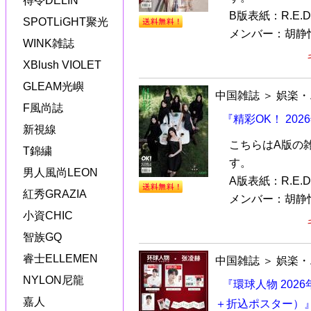
得令DELIN
B版表紙：R.E.D.
SPOTLiGHT聚光
メンバー：胡静怡J
WINK雑誌
XBlush VIOLET
GLEAM光嶼
中国雑誌
＞
娯楽・
F風尚誌
『精彩OK！ 202
新視線
こちらはA版の
T錦繍
す。
男人風尚LEON
A版表紙：R.E.D.
紅秀GRAZIA
メンバー：胡静怡J
小資CHIC
智族GQ
睿士ELLEMEN
中国雑誌
＞
娯楽・
NYLON尼龍
『環球人物 20
嘉人
＋折込ポスター）