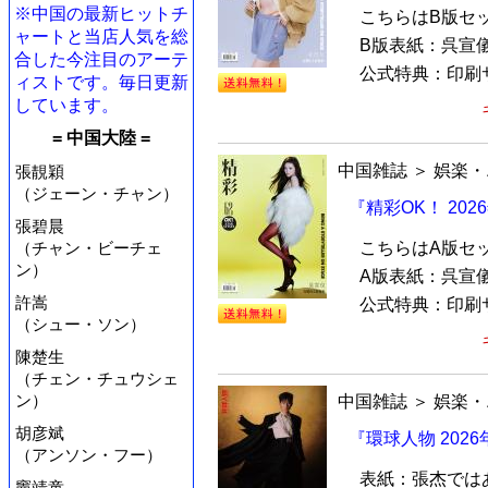
※中国の最新ヒットチ
こちらはB版セ
ャートと当店人気を総
B版表紙：呉宣儀（
合した今注目のアーテ
公式特典：印刷サ
ィストです。毎日更新
しています。
= 中国大陸 =
中国雑誌
＞
娯楽・
張靚穎
（ジェーン・チャン）
『精彩OK！ 20
張碧晨
こちらはA版セ
（チャン・ビーチェ
ン）
A版表紙：呉宣儀（
許嵩
公式特典：印刷サ
（シュー・ソン）
陳楚生
（チェン・チュウシェ
ン）
中国雑誌
＞
娯楽・
胡彦斌
『環球人物 202
（アンソン・フー）
表紙：張杰では
竇靖童