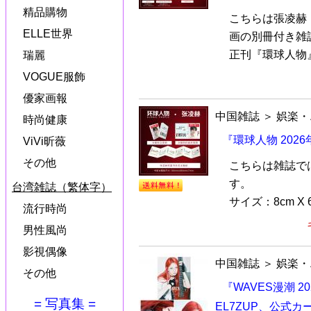
精品購物
こちらは張凌赫
ELLE世界
画の別冊付き雑
正刊『環球人物』
瑞麗
VOGUE服飾
優家画報
中国雑誌
＞
娯楽・
時尚健康
『環球人物 202
ViVi昕薇
その他
こちらは雑誌で
す。
台湾雑誌（繁体字）
サイズ：8cm X 6c
流行時尚
男性風尚
影視偶像
中国雑誌
＞
娯楽・
その他
『WAVES漫潮 
= 写真集 =
EL7ZUP、公式カ