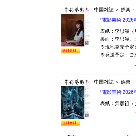
中国雑誌
＞
娯楽・
『電影芸術 202
表紙：李思潼（
裏面：李思潼、
※現地発売予定
※発送予定：ご注文
中国雑誌
＞
娯楽・
『電影芸術 202
表紙：呉彦祖（