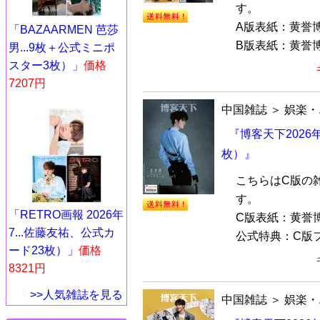
す。
A版表紙：黄誉
「BAZAARMEN 芭莎
B版表紙：黄誉博
男...9枚＋公式ミニポ
スター3枚）」
価格
7207円
中国雑誌
＞
娯楽・
『博客天下2026
枚）』
こちらはC版の
す。
「RETRO画報 2026年
C版表紙：黄誉
7...佐藤友祐、公式カ
公式特典：C版フ
ード23枚）」
価格
8321円
>>人気雑誌を見る
中国雑誌
＞
娯楽・