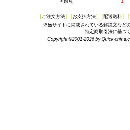
< 前頁
1
[
ご注文方法
]
[
お支払方法
]
[
配送送料
]
[
※当サイトに掲載されている解説文など
特定商取引法に基づ
Copyright ©2001-2026 by Quick-china.c