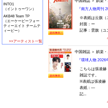
中国雑誌
＞
娯楽・
INTO1
（イントゥーワン）
『南方人物周刊 2
AKB48 Team TP
※表紙は云旗（
（エーケービーフォー
封面：ー
ティーエイト チームテ
記事：雲旗（ユ
ィーピー）
>>アーティスト一覧
中国雑誌
＞
娯楽・
『環球人物 202
こちらは張凌赫
雑誌です。
※表紙は張凌赫
表紙：―
記...