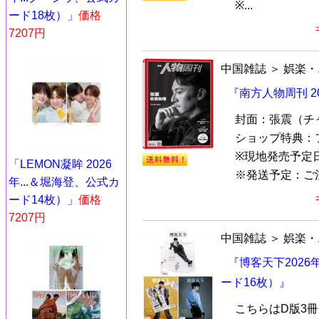
※...
ード18枚）」
価格
7207円
中国雑誌
＞
娯楽・
『南方人物周刊 2
封面：張震（チ
ショップ特典：
※現地発売予定
「LEMON凝眸 2026
※発送予定：ご注
年...＆堀海登、公式カ
ード14枚）」
価格
7207円
中国雑誌
＞
娯楽・
『博客天下2026
ード16枚）』
こちらはD版3