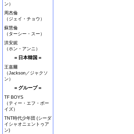
ン）
周杰倫
（ジェイ・チョウ）
蘇慧倫
（ターシー・スー）
洪安妮
（ホン・アンニ）
= 日本韓国 =
王嘉爾
（Jackson／ジャクソ
ン）
= グループ =
TF BOYS
（ティー・エフ・ボー
イズ）
TNT時代少年団 (シーダ
イシャオニェントゥア
ン)