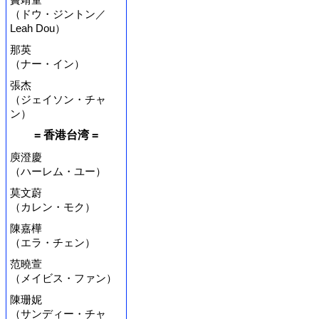
（ドウ・ジントン／
Leah Dou）
那英
（ナー・イン）
張杰
（ジェイソン・チャ
ン）
= 香港台湾 =
庾澄慶
（ハーレム・ユー）
莫文蔚
（カレン・モク）
陳嘉樺
（エラ・チェン）
范曉萱
（メイビス・ファン）
陳珊妮
（サンディー・チャ