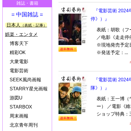
雑誌・書籍
『電影芸術 20
= 中国雑誌 =
停》）』
日本人
（表紙・記事）
表紙：胡歌（フ
娯楽・エンタメ
／电影《走走停
博客天下
※現地発売予定
※発送予定：...
精彩OK
大衆電影
電影芸術
『電影芸術 20
SEEK風尚画報
隊》）』
STARRY星光画報
游図U
表紙：王一博（
ー） ／電影《
STARBOX
ショップ特典：王
周末画報
北京青年周刊