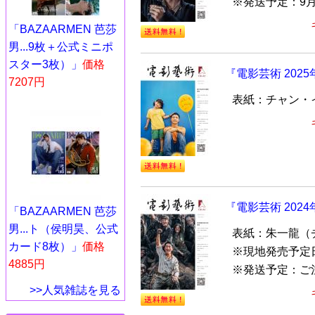
※発送予定：9
「BAZAARMEN 芭莎
男...9枚＋公式ミニポ
スター3枚）」
価格
『電影芸術 202
7207円
表紙：チャン・
『電影芸術 202
「BAZAARMEN 芭莎
男...ト（侯明昊、公式
表紙：朱一龍（
カード8枚）」
価格
※現地発売予定
4885円
※発送予定：ご注
>>人気雑誌を見る