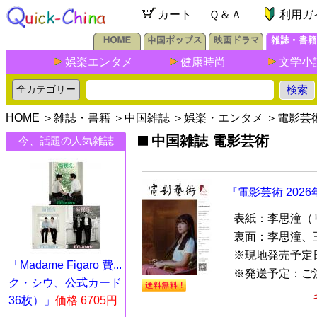
カート
Ｑ＆Ａ
利用ガ
娯楽エンタメ
健康時尚
文学小
HOME
＞
雑誌・書籍
＞
中国雑誌
＞
娯楽・エンタメ
＞
電影芸
中国雑誌 電影芸術
今、話題の人気雑誌
『電影芸術 202
表紙：李思潼（
裏面：李思潼、
※現地発売予定
「Madame Figaro 費...
※発送予定：ご注文
ク・シウ、公式カード
36枚）」
価格 6705円