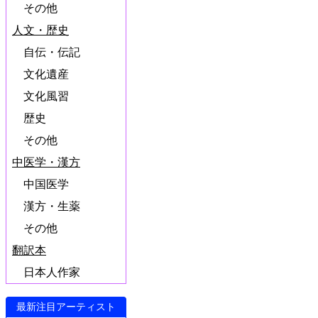
その他
人文・歴史
自伝・伝記
文化遺産
文化風習
歴史
その他
中医学・漢方
中国医学
漢方・生薬
その他
翻訳本
日本人作家
最新注目アーティスト