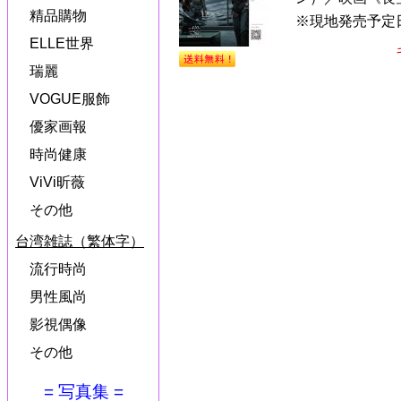
精品購物
※現地発売予定
ELLE世界
瑞麗
VOGUE服飾
優家画報
時尚健康
ViVi昕薇
その他
台湾雑誌（繁体字）
流行時尚
男性風尚
影視偶像
その他
= 写真集 =