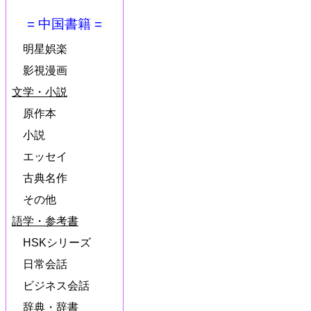
= 中国書籍 =
明星娯楽
影視漫画
文学・小説
原作本
小説
エッセイ
古典名作
その他
語学・参考書
HSKシリーズ
日常会話
ビジネス会話
辞典・辞書