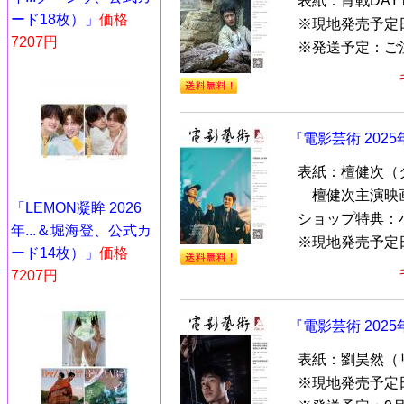
表紙：肖戦DAY
ード18枚）」
価格
※現地発売予定
7207円
※発送予定：ご注
『電影芸術 202
表紙：檀健次（タ
檀健次主演映
「LEMON凝眸 2026
ショップ特典：
年...＆堀海登、公式カ
※現地発売予定日
ード14枚）」
価格
7207円
『電影芸術 202
表紙：劉昊然（
※現地発売予定