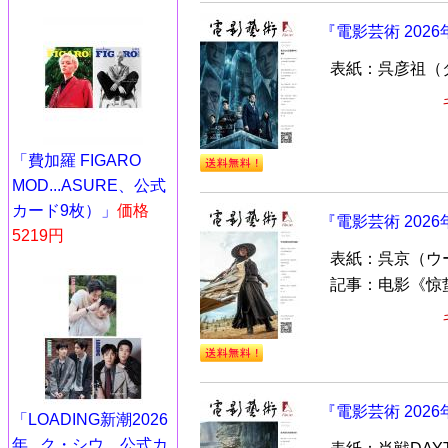
『電影芸術 202
表紙：呉彦祖（
「費加羅 FIGARO
MOD...ASURE、公式
カード9枚）」
価格
『電影芸術 202
5219円
表紙：呉京（ウ
記事：电影《惊
『電影芸術 202
「LOADING新潮2026
年...ク・シウ、公式カ