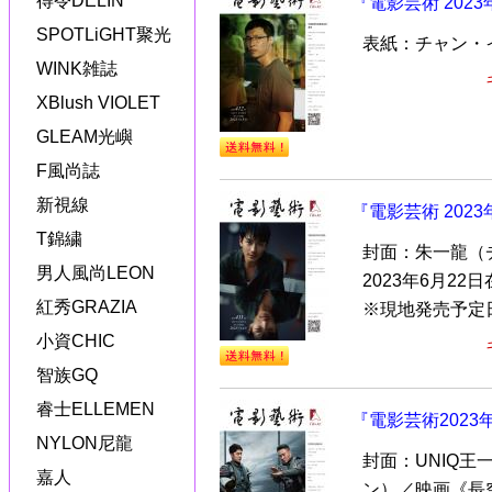
得令DELIN
『電影芸術 202
SPOTLiGHT聚光
表紙：チャン・
WINK雑誌
XBlush VIOLET
GLEAM光嶼
F風尚誌
新視線
『電影芸術 202
T錦繍
封面：朱一龍（
男人風尚LEON
2023年6月2
紅秀GRAZIA
※現地発売予定
小資CHIC
智族GQ
睿士ELLEMEN
『電影芸術202
NYLON尼龍
封面：UNIQ
嘉人
ン）／映画《長