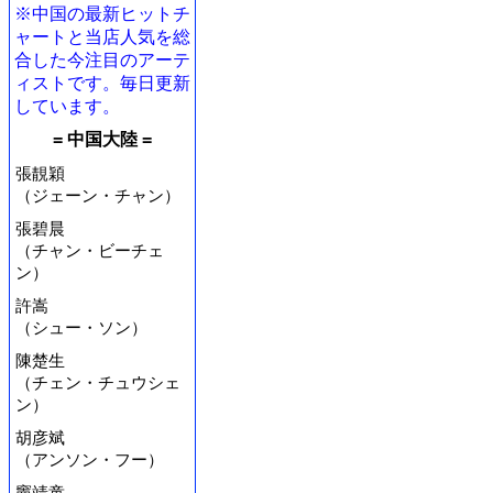
※中国の最新ヒットチ
ャートと当店人気を総
合した今注目のアーテ
ィストです。毎日更新
しています。
= 中国大陸 =
張靚穎
（ジェーン・チャン）
張碧晨
（チャン・ビーチェ
ン）
許嵩
（シュー・ソン）
陳楚生
（チェン・チュウシェ
ン）
胡彦斌
（アンソン・フー）
竇靖童