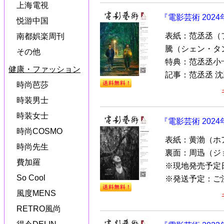
上海電視
『電影芸術 202
悦游中国
表紙：范丞丞（
南都娯楽周刊
騰（シェン・タ
その他
特典：范丞丞小
健康・ファッション
記事：范丞丞 沈騰
時尚芭莎
時装男士
時装女士
『電影芸術 202
時尚COSMO
表紙：黄渤（ホ
時尚先生
裏面：周迅（ジ
費加羅
※現地発売予定
So Cool
※発送予定：ご注
風度MENS
RETRO風尚