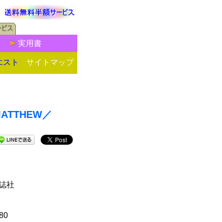
実用書
エスト
サイトマップ
MATTHEW／
』
雑誌社
80