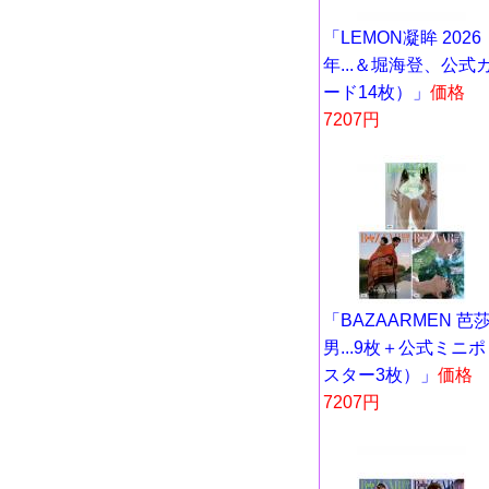
「LEMON凝眸 2026
年...＆堀海登、公式
ード14枚）」
価格
7207円
「BAZAARMEN 芭
男...9枚＋公式ミニポ
スター3枚）」
価格
7207円