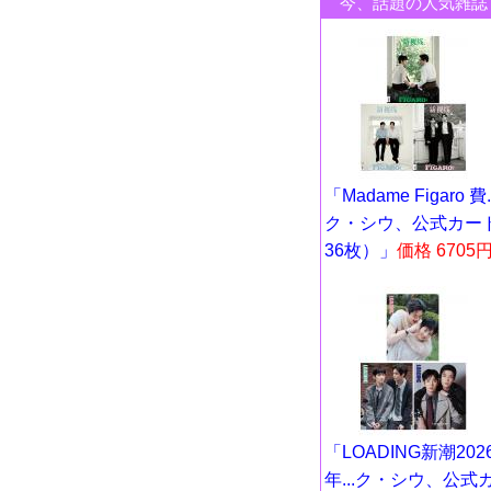
今、話題の人気雑誌
「Madame Figaro 費..
ク・シウ、公式カー
36枚）」
価格 6705
「LOADING新潮202
年...ク・シウ、公式