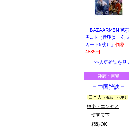
「BAZAARMEN 芭
男...ト（侯明昊、公
カード8枚）」
価格
4885円
>>人気雑誌を見
雑誌・書籍
= 中国雑誌 =
日本人
（表紙・記事）
娯楽・エンタメ
博客天下
精彩OK