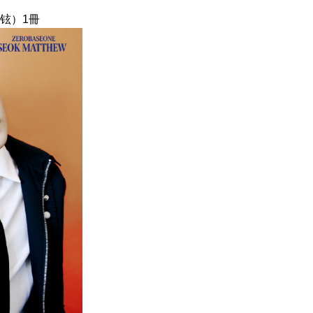
友铉）1冊