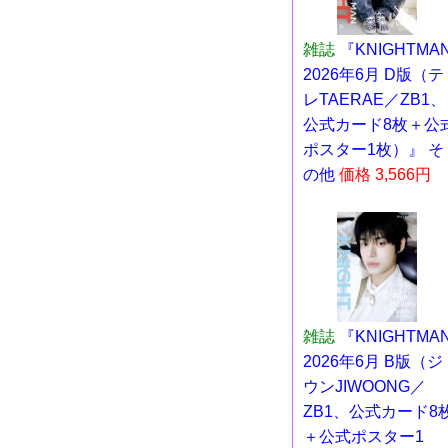
雑誌
『KNIGHTMA
2026年6月 D版（テ
レTAERAE／ZB1、
公式カード8枚＋公
ポスター1枚）』 そ
の他
価格 3,566円
雑誌
『KNIGHTMA
2026年6月 B版（ジ
ウンJIWOONG／
ZB1、公式カード8
＋公式ポスター1