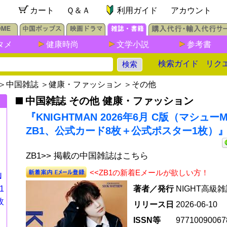
カート
Ｑ＆Ａ
利用ガイド
アカウント
タメ
健康時尚
文学小説
参考書
検索ガイド
リク
＞
中国雑誌
＞
健康・ファッション
＞
その他
中国雑誌 その他 健康・ファッション
『KNIGHTMAN 2026年6月 C版（マシュー
ZB1、公式カード8枚＋公式ポスター1枚）
ZB1>> 掲載の中国雑誌はこちら
<<ZB1の新着Eメールが欲しい方！
N
1
著者／発行
NIGHT高級
枚
リリース日
2026-06-10
ISSN等
97710090067