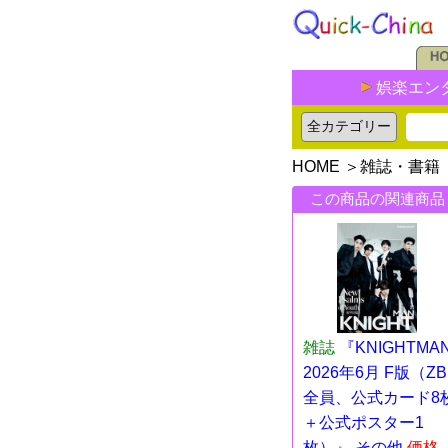
娯楽エン
HOME
＞
雑誌・書籍
この商品の関連商品
雑誌
『KNIGHTMA
2026年6月 F版（ZB
全員、公式カード8
＋公式ポスター1
枚）』 その他
価格