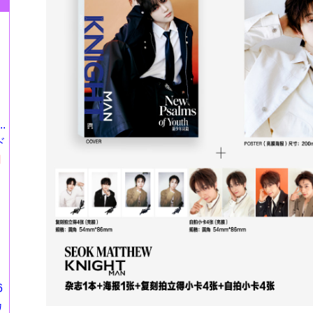
.
ド
円
6
カ