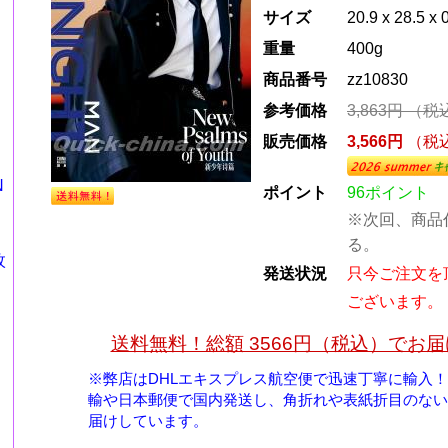
サイズ
20.9 x 28.5 x 
重量
400g
商品番号
zz10830
参考価格
3,863円
（税
販売価格
3,566円
（税
N
ポイント
96ポイント
※次回、商品
る。
枚
発送状況
只今ご注文を
ございます。
送料無料！総額 3566円（税込）でお
※弊店はDHLエキスプレス航空便で迅速丁寧に輸入
輸や日本郵便で国内発送し、角折れや表紙折目のない
届けしています。