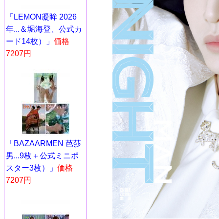
「LEMON凝眸 2026
年...＆堀海登、公式カ
ード14枚）」
価格
7207円
「BAZAARMEN 芭莎
男...9枚＋公式ミニポ
スター3枚）」
価格
7207円