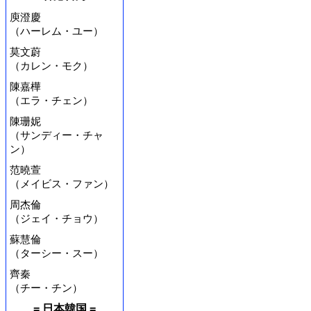
庾澄慶
（ハーレム・ユー）
莫文蔚
（カレン・モク）
陳嘉樺
（エラ・チェン）
陳珊妮
（サンディー・チャ
ン）
范曉萱
（メイビス・ファン）
周杰倫
（ジェイ・チョウ）
蘇慧倫
（ターシー・スー）
齊秦
（チー・チン）
= 日本韓国 =