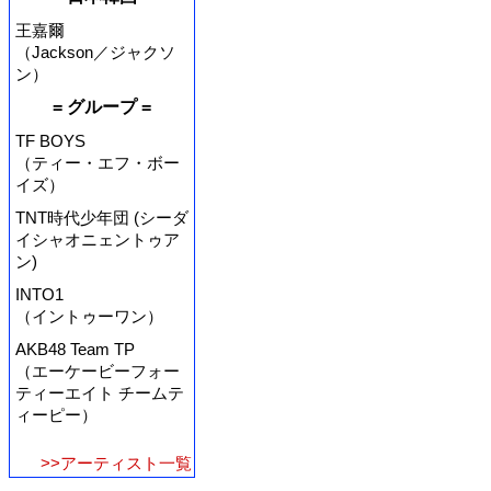
王嘉爾
（Jackson／ジャクソ
ン）
= グループ =
TF BOYS
（ティー・エフ・ボー
イズ）
TNT時代少年団 (シーダ
イシャオニェントゥア
ン)
INTO1
（イントゥーワン）
AKB48 Team TP
（エーケービーフォー
ティーエイト チームテ
ィーピー）
>>アーティスト一覧