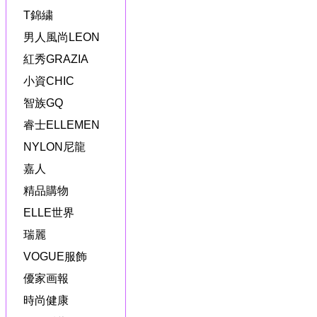
T錦繍
男人風尚LEON
紅秀GRAZIA
小資CHIC
智族GQ
睿士ELLEMEN
NYLON尼龍
嘉人
精品購物
ELLE世界
瑞麗
VOGUE服飾
優家画報
時尚健康