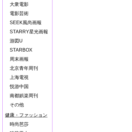
大衆電影
電影芸術
SEEK風尚画報
STARRY星光画報
游図U
STARBOX
周末画報
北京青年周刊
上海電視
悦游中国
南都娯楽周刊
その他
健康・ファッション
時尚芭莎