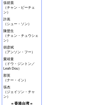
張碧晨
（チャン・ビーチェ
ン）
許嵩
（シュー・ソン）
陳楚生
（チェン・チュウシェ
ン）
胡彦斌
（アンソン・フー）
竇靖童
（ドウ・ジントン／
Leah Dou）
那英
（ナー・イン）
張杰
（ジェイソン・チャ
ン）
= 香港台湾 =