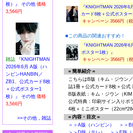
枚）』 その他
価格
『KNIGHTMAN 2026
3,566円
カード8枚＋公式ポスター
キャンペーン 3566円（
■この商品の関連おすすめ！
『KNIGHTMAN 2026
ポスター1枚）』
キャンペーン 3566円
雑誌
『KNIGHTMAN
2026年6月 A版（ハ
= 簡単紹介 =
ンビンHANBIN／
こちらはB版（キム・ジウン／K
ZB1、公式カード8枚
誌1冊＋公式カード8枚＋公式
＋公式ポスター1
B版表紙：キム・ジウン（KIM 
枚）』 その他
価格
公式特典：印刷サイン入りポ
3,566円
4枚＋ミニポスター（22cm*28
= 内容・目次 =
>>その他，雑誌
＞＞A版（ハンビン）
＞＞B
＞＞D版（テレ）
＞＞E版（