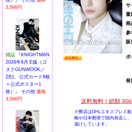
サ
3,566円
重
商
参
販
雑誌
『KNIGHTMAN
ポ
2026年6月 E版（ゴ
ヌクGUNWOOK／
ZB1、公式カード8枚
発
＋公式ポスター1
枚）』 その他
価格
3,566円
送料無料！総額 35
※弊店はDHLエキスプレス
輸や日本郵便で国内発送し、
届けしています。