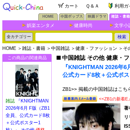
カート
Ｑ＆Ａ
利用ガ
娯楽エンタメ
健康時尚
文学小
HOME
＞
雑誌・書籍
＞
中国雑誌
＞
健康・ファッション
＞
そ
中国雑誌 その他 健康・
この商品の関連商品
『KNIGHTMAN 2026年
公式カード8枚＋公式ポス
ZB1>> 掲載の中国雑誌はこち
<<ZB1の新着
雑誌
『KNIGHTMAN
2026年6月 F版（ZB1
著
全員、公式カード8枚
リ
＋公式ポスター1
I
枚）』 その他
価格