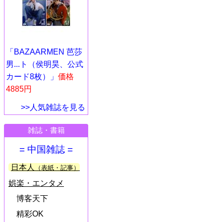
「BAZAARMEN 芭莎
男...ト（侯明昊、公式
カード8枚）」
価格
4885円
>>人気雑誌を見る
雑誌・書籍
= 中国雑誌 =
日本人
（表紙・記事）
娯楽・エンタメ
博客天下
精彩OK