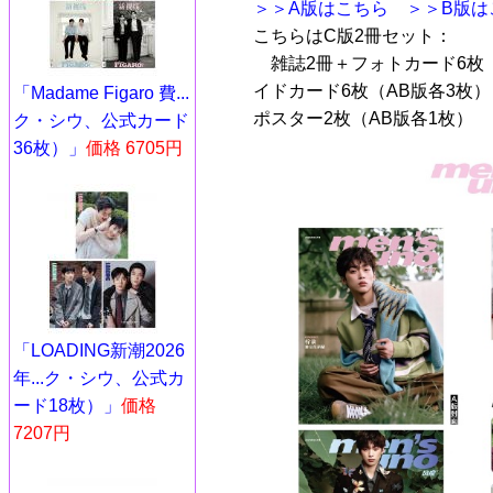
＞＞A版はこちら
＞＞B版は
こちらはC版2冊セット：
雑誌2冊＋フォトカード6枚（
イドカード6枚（AB版各3枚
「Madame Figaro 費...
ポスター2枚（AB版各1枚）
ク・シウ、公式カード
36枚）」
価格 6705円
「LOADING新潮2026
年...ク・シウ、公式カ
ード18枚）」
価格
7207円