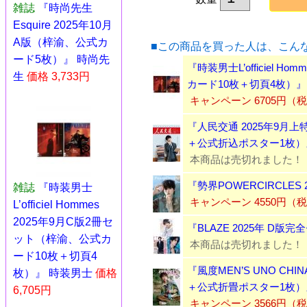
雑誌
『時尚先生
Esquire 2025年10月
A版（梓渝、公式カ
■この商品を買った人は、こん
ード5枚）』 時尚先
『時装男士L’officiel 
生
価格 3,733円
カード10枚＋切頁4枚）』
キャンペーン 6705円（
『人民交通 2025年9月
＋公式折込ポスター1枚）
本商品は売切れました！
『勢界POWERCIRCLE
雑誌
『時装男士
キャンペーン 4550円（
L’officiel Hommes
2025年9月C版2冊セ
『BLAZE 2025年 D
ット（梓渝、公式カ
本商品は売切れました！
ード10枚＋切頁4
『風度MEN’S UNO CH
枚）』 時装男士
価格
＋公式折畳ポスター1枚）
6,705円
キャンペーン 3566円（