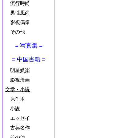
流行時尚
男性風尚
影視偶像
その他
= 写真集 =
= 中国書籍 =
明星娯楽
影視漫画
文学・小説
原作本
小説
エッセイ
古典名作
その他