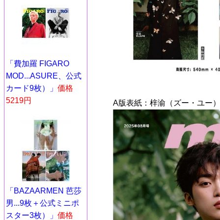
「費加羅 FIGARO
MOD...ASURE、公式
カード9枚）」
価格
5219円
A版表紙：梓渝（ズー・ユー）
「BAZAARMEN 芭莎
男...9枚＋公式ミニポ
スター3枚）」
価格