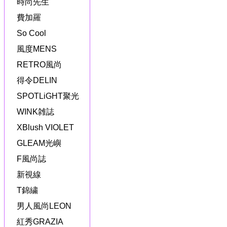
時尚先生
費加羅
So Cool
風度MENS
RETRO風尚
得令DELIN
SPOTLiGHT聚光
WINK雑誌
XBlush VIOLET
GLEAM光嶼
F風尚誌
新視線
T錦繍
男人風尚LEON
紅秀GRAZIA