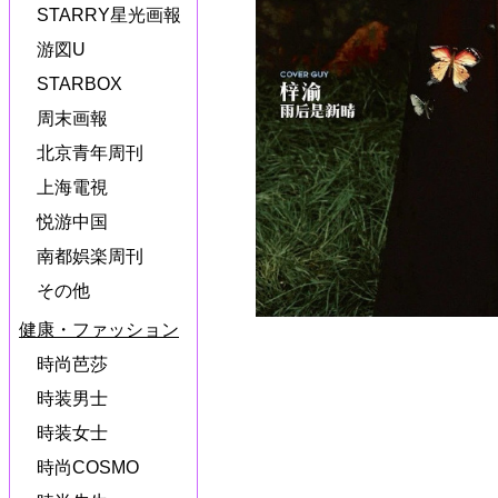
STARRY星光画報
游図U
STARBOX
周末画報
北京青年周刊
上海電視
悦游中国
南都娯楽周刊
その他
健康・ファッション
時尚芭莎
時装男士
時装女士
時尚COSMO