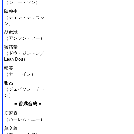
（シュー・ソン）
陳楚生
（チェン・チュウシェ
ン）
胡彦斌
（アンソン・フー）
竇靖童
（ドウ・ジントン／
Leah Dou）
那英
（ナー・イン）
張杰
（ジェイソン・チャ
ン）
= 香港台湾 =
庾澄慶
（ハーレム・ユー）
莫文蔚