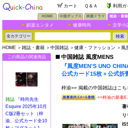
カート
Ｑ＆Ａ
利用ガ
娯楽エンタメ
健康時尚
文学小
HOME
＞
雑誌・書籍
＞
中国雑誌
＞
健康・ファッション
＞
風
中国雑誌 風度MENS
この商品の関連商品
『風度MEN’S UNO CH
公式カード15枚＋公式折
梓渝>> 掲載の中国雑誌はこち
<<梓渝の新着
雑誌
『時尚先生
Esquire 2025年10月
著
C版2冊セット（梓
リ
渝、公式カード全10
I
枚＋マグネット1