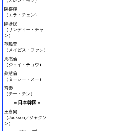
（カレン・モク）
陳嘉樺
（エラ・チェン）
陳珊妮
（サンディー・チャ
ン）
范曉萱
（メイビス・ファン）
周杰倫
（ジェイ・チョウ）
蘇慧倫
（ターシー・スー）
齊秦
（チー・チン）
= 日本韓国 =
王嘉爾
（Jackson／ジャクソ
ン）