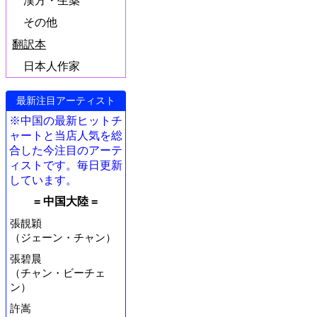
漢方・生薬
その他
翻訳本
日本人作家
最新注目アーティスト
※中国の最新ヒットチ
ャートと当店人気を総
合した今注目のアーテ
ィストです。毎日更新
しています。
= 中国大陸 =
張靚穎
（ジェーン・チャン）
張碧晨
（チャン・ビーチェ
ン）
許嵩