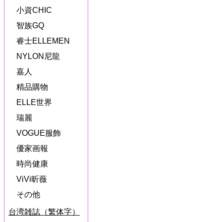
小資CHIC
智族GQ
睿士ELLEMEN
NYLON尼龍
嘉人
精品購物
ELLE世界
瑞麗
VOGUE服飾
優家画報
時尚健康
ViVi昕薇
その他
台湾雑誌（繁体字）