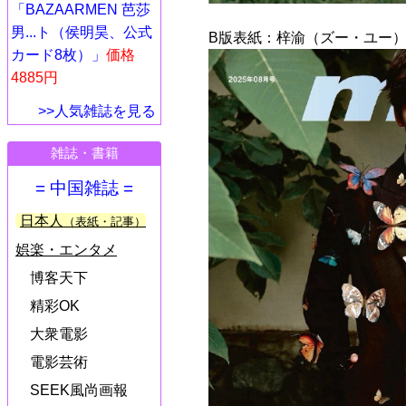
「BAZAARMEN 芭莎
男...ト（侯明昊、公式
B版表紙：梓渝（ズー・ユー）
カード8枚）」
価格
4885円
>>人気雑誌を見る
雑誌・書籍
= 中国雑誌 =
日本人
（表紙・記事）
娯楽・エンタメ
博客天下
精彩OK
大衆電影
電影芸術
SEEK風尚画報