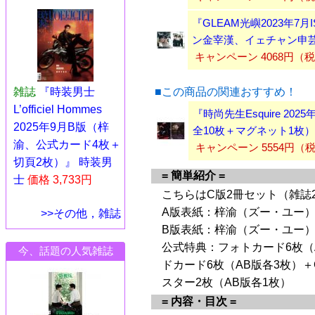
『GLEAM光嶼2023年7月
ン金宰漢、イェチャン申
キャンペーン 4068円（
■この商品の関連おすすめ！
雑誌
『時装男士
L’officiel Hommes
『時尚先生Esquire 2
2025年9月B版（梓
全10枚＋マグネット1枚
渝、公式カード4枚＋
キャンペーン 5554円（
切頁2枚）』 時装男
= 簡単紹介 =
士
価格 3,733円
こちらはC版2冊セット（雑誌
A版表紙：梓渝（ズー・ユー）
>>その他，雑誌
B版表紙：梓渝（ズー・ユー）
公式特典：フォトカード6枚（
今、話題の人気雑誌
ドカード6枚（AB版各3枚）
スター2枚（AB版各1枚）
= 内容・目次 =