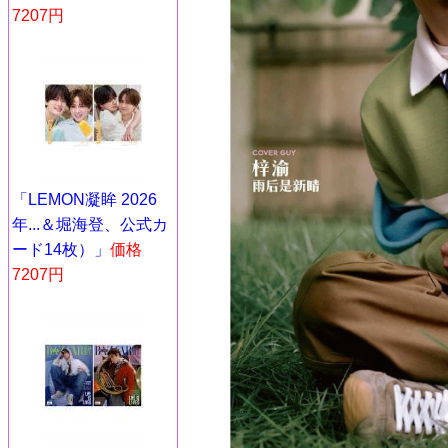
7207円
「LEMON凝眸 2026
年...＆堀海登、公式カ
ード14枚）」
価格
7207円