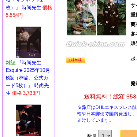
サ
枚）』 時尚先生
価格
重
5,554円
商
参
販
ポ
雑誌
『時尚先生
Esquire 2025年10月
B版（梓渝、公式カ
発
ード5枚）』 時尚先
生
価格 3,733円
送料無料！総額 65
※弊店はDHLエキスプレス
輸や日本郵便で国内発送し、
届けしています。
数量