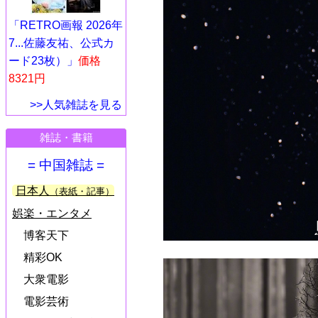
「RETRO画報 2026年
7...佐藤友祐、公式カ
ード23枚）」
価格
8321円
>>人気雑誌を見る
雑誌・書籍
= 中国雑誌 =
日本人
（表紙・記事）
娯楽・エンタメ
博客天下
精彩OK
大衆電影
電影芸術