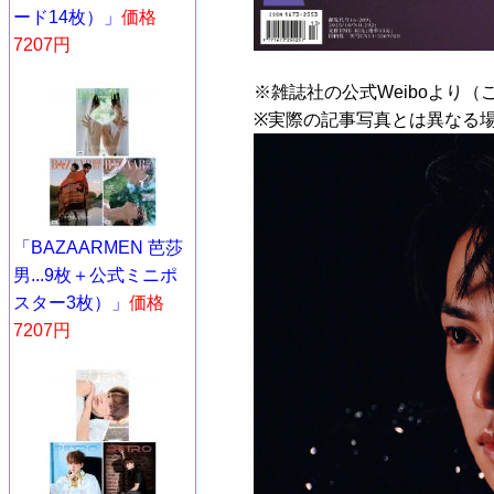
ード14枚）」
価格
7207円
※雑誌社の公式Weiboより（
※実際の記事写真とは異なる
「BAZAARMEN 芭莎
男...9枚＋公式ミニポ
スター3枚）」
価格
7207円