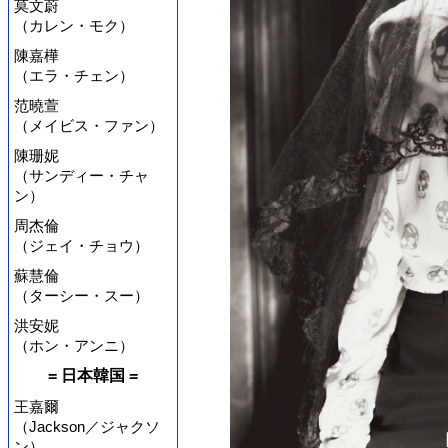
莫文蔚
（カレン・モク）
陳嘉樺
（エラ・チェン）
范曉萱
（メイビス・ファン）
陳珊妮
（サンディー・チャ
ン）
周杰倫
（ジェイ・チョウ）
蘇慧倫
（ターシー・スー）
洪安妮
（ホン・アンニ）
= 日本韓国 =
王嘉爾
（Jackson／ジャクソ
ン）