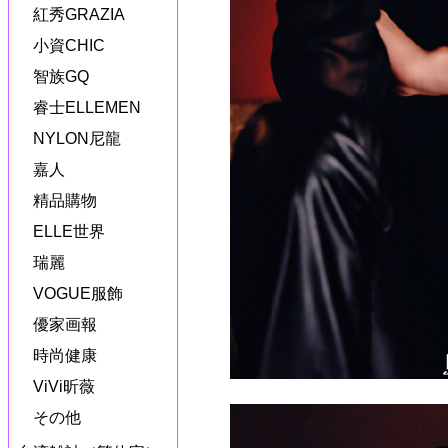
紅秀GRAZIA
小資CHIC
智族GQ
睿士ELLEMEN
NYLON尼龍
嘉人
精品購物
ELLE世界
瑞麗
VOGUE服飾
優家画報
時尚健康
ViVi昕薇
その他