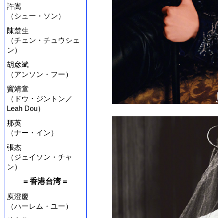
許嵩
（シュー・ソン）
陳楚生
（チェン・チュウシェ
ン）
胡彦斌
（アンソン・フー）
竇靖童
（ドウ・ジントン／
Leah Dou）
那英
（ナー・イン）
張杰
（ジェイソン・チャ
ン）
= 香港台湾 =
庾澄慶
（ハーレム・ユー）