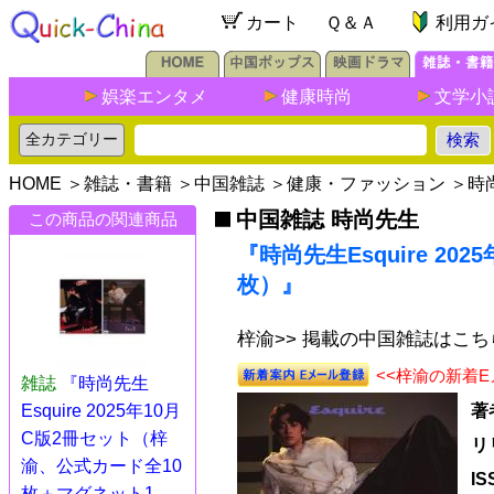
カート
Ｑ＆Ａ
利用ガ
娯楽エンタメ
健康時尚
文学小
HOME
＞
雑誌・書籍
＞
中国雑誌
＞
健康・ファッション
＞
時
中国雑誌 時尚先生
この商品の関連商品
『時尚先生Esquire 20
枚）』
梓渝>> 掲載の中国雑誌はこち
<<梓渝の新着
雑誌
『時尚先生
Esquire 2025年10月
著
C版2冊セット（梓
リ
渝、公式カード全10
I
枚＋マグネット1