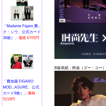
「Madame Figaro 費...
ク・シウ、公式カード
36枚）」
価格 6705円
B版表紙：梓渝（ズー・ユー）
「費加羅 FIGARO
MOD...ASURE、公式
カード9枚）」
価格
5219円