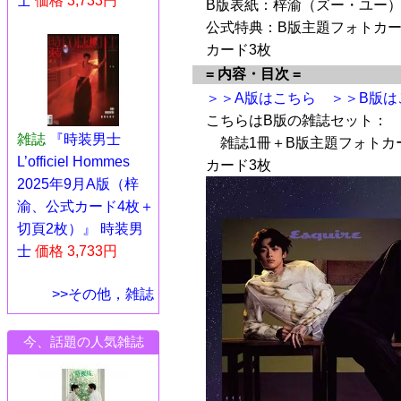
士
価格 3,733円
B版表紙：梓渝（ズー・ユー）
公式特典：B版主題フォトカー
カード3枚
= 内容・目次 =
＞＞A版はこちら
＞＞B版は
こちらはB版の雑誌セット：
雑誌
『時装男士
雑誌1冊＋B版主題フォトカ
L’officiel Hommes
カード3枚
2025年9月A版（梓
渝、公式カード4枚＋
切頁2枚）』 時装男
士
価格 3,733円
>>その他，雑誌
今、話題の人気雑誌