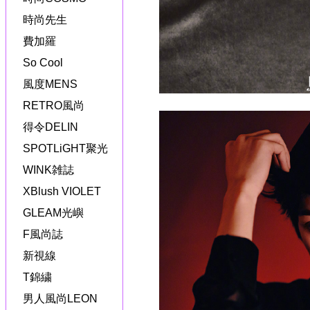
時尚先生
費加羅
So Cool
風度MENS
RETRO風尚
得令DELIN
SPOTLiGHT聚光
WINK雑誌
XBlush VIOLET
GLEAM光嶼
F風尚誌
新視線
T錦繍
男人風尚LEON