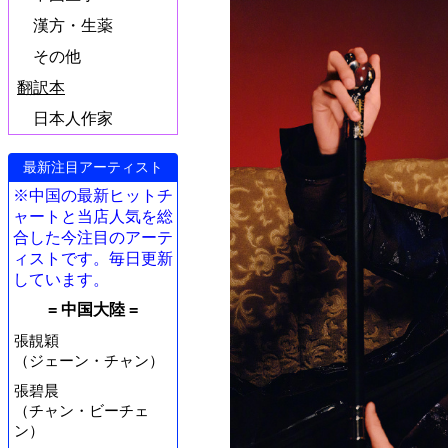
漢方・生薬
その他
翻訳本
日本人作家
最新注目アーティスト
※中国の最新ヒットチ
ャートと当店人気を総
合した今注目のアーテ
ィストです。毎日更新
しています。
= 中国大陸 =
張靚穎
（ジェーン・チャン）
張碧晨
（チャン・ビーチェ
ン）