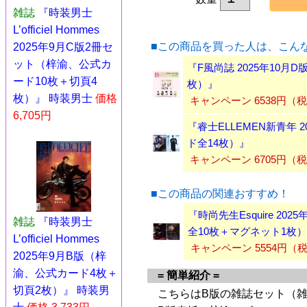
雑誌
『時装男士
L’officiel Hommes
■この商品を買った人は、こん
2025年9月C版2冊セ
ット（梓渝、公式カ
『F風尚誌 2025年10
ード10枚＋切頁4
枚）』
枚）』 時装男士
価格
キャンペーン 6538円（
6,705円
『睿士ELLEMEN新青年 
ド全14枚）』
キャンペーン 6705円（
■この商品の関連おすすめ！
『時尚先生Esquire 2
雑誌
『時装男士
全10枚＋マグネット1枚
L’officiel Hommes
キャンペーン 5554円（
2025年9月B版（梓
渝、公式カード4枚＋
= 簡単紹介 =
切頁2枚）』 時装男
こちらはB版の雑誌セット（雑