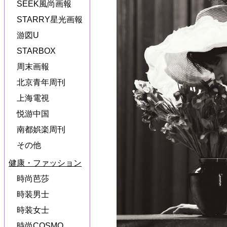
SEEK風尚画報
STARRY星光画報
游図U
STARBOX
周末画報
北京青年周刊
上海電視
悦游中国
南都娯楽周刊
その他
健康・ファッション
時尚芭莎
時装男士
時装女士
時尚COSMO