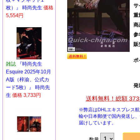
サ
枚）』 時尚先生
価格
重
5,554円
商
参
販
ポ
雑誌
『時尚先生
Esquire 2025年10月
A版（梓渝、公式カ
発
ード5枚）』 時尚先
生
価格 3,733円
送料無料！総額 37
※弊店はDHLエキスプレス
輸や日本郵便で国内発送し、
届けしています。
数量