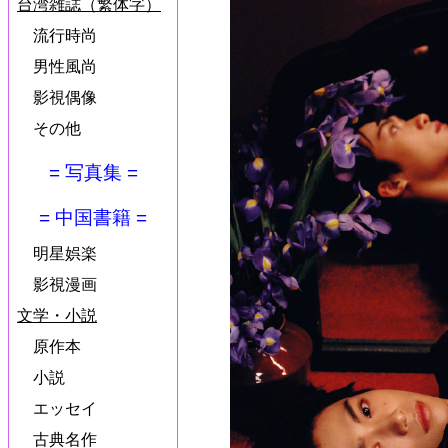
台湾雑誌（繁体字）
流行時尚
男性風尚
影視偶像
その他
= 写真集 =
= 中国書籍 =
明星娯楽
影視漫画
文学・小説
原作本
小説
エッセイ
古典名作