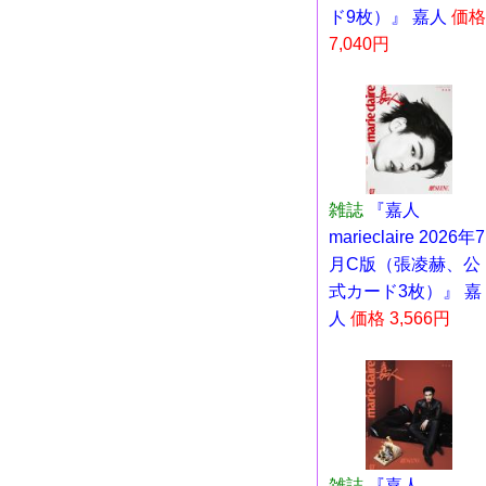
ド9枚）』 嘉人
価格
7,040円
雑誌
『嘉人
marieclaire 2026年7
月C版（張凌赫、公
式カード3枚）』 嘉
人
価格 3,566円
雑誌
『嘉人