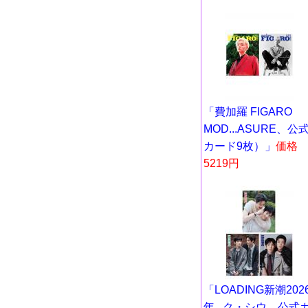
「費加羅 FIGARO
MOD...ASURE、公
カード9枚）」
価格
5219円
「LOADING新潮202
年...ク・シウ、公式