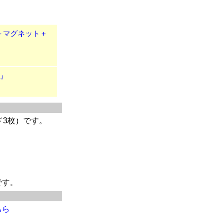
冊＋マグネット＋
）』
ド3枚）です。
です。
ちら