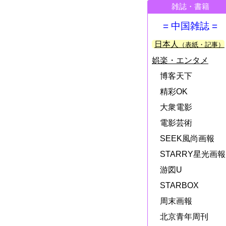
雑誌・書籍
= 中国雑誌 =
日本人
（表紙・記事）
娯楽・エンタメ
博客天下
精彩OK
大衆電影
電影芸術
SEEK風尚画報
STARRY星光画報
游図U
STARBOX
周末画報
北京青年周刊