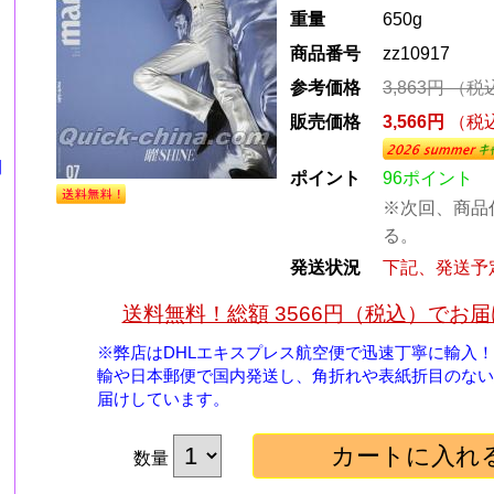
重量
650g
商品番号
zz10917
参考価格
3,863円
（税
販売価格
3,566円
（税
期
ポイント
96ポイント
※次回、商品
る。
発送状況
下記、発送予
送料無料！総額 3566円（税込）でお
※弊店はDHLエキスプレス航空便で迅速丁寧に輸入
輸や日本郵便で国内発送し、角折れや表紙折目のない
届けしています。
数量