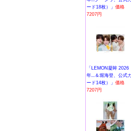
ード18枚）」
価格
7207円
「LEMON凝眸 2026
年...＆堀海登、公式
ード14枚）」
価格
7207円