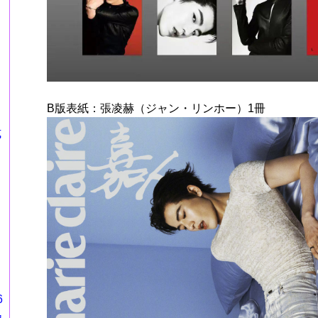
B版表紙：張凌赫（ジャン・リンホー）1冊
式
6
カ