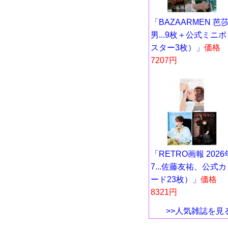
「BAZAARMEN 芭
男...9枚＋公式ミニポ
スター3枚）」
価格
7207円
「RETRO画報 2026
7...佐藤友祐、公式カ
ード23枚）」
価格
8321円
>>人気雑誌を見