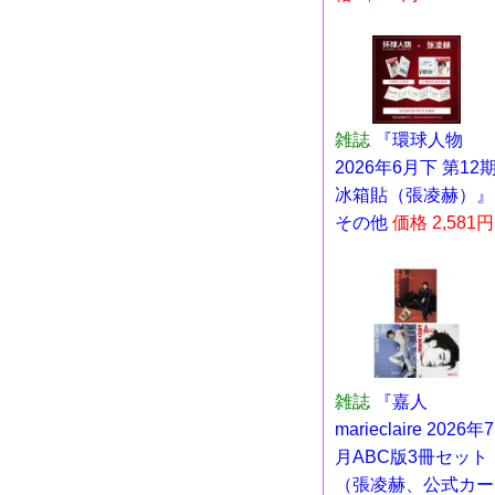
雑誌
『環球人物
2026年6月下 第12
冰箱貼（張凌赫）』
その他
価格 2,581円
雑誌
『嘉人
marieclaire 2026年7
月ABC版3冊セット
（張凌赫、公式カー