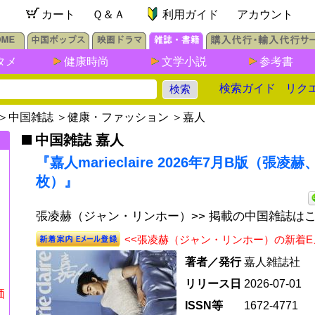
カート
Ｑ＆Ａ
利用ガイド
アカウント
タメ
健康時尚
文学小説
参考書
検索ガイド
リク
＞
中国雑誌
＞
健康・ファッション
＞
嘉人
中国雑誌 嘉人
『嘉人marieclaire 2026年7月B版（張凌
枚）』
張凌赫（ジャン・リンホー）>> 掲載の中国雑誌は
<<張凌赫（ジャン・リンホー）の新着
著者／発行
嘉人雑誌社
リリース日
2026-07-01
価
ISSN等
1672-4771