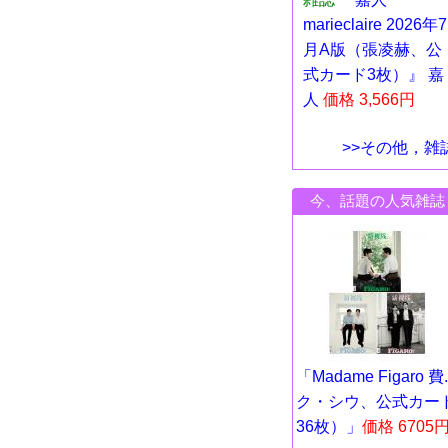
marieclaire 2026年7
月A版（張凌赫、公
式カード3枚）』 嘉
人
価格 3,566円
>>その他，雑
今、話題の人気雑誌
「Madame Figaro 費..
ク・シウ、公式カー
36枚）」
価格 6705