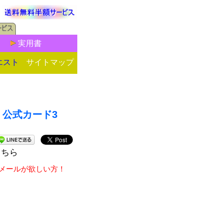
実用書
エスト
サイトマップ
赫、公式カード3
こちら
Eメールが欲しい方！