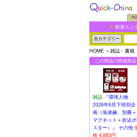
娯楽エン
HOME
＞
雑誌・書籍
この商品の関連商品
雑誌
『環球人物
2026年6月下特別企
画（張凌赫、別冊＋
マグネット＋折込ポ
スター）』 その他
格 4,885円