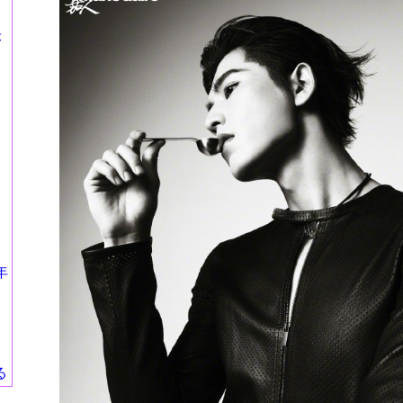
莎
年
る