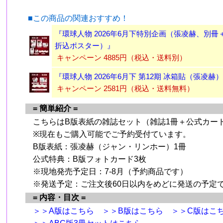
■この商品の関連おすすめ！
『環球人物 2026年6月下特別企画（張凌赫、別
折込ポスター）』
キャンペーン 4885円（税込・送料別）
『環球人物 2026年6月下 第12期 冰箱貼（張凌赫
キャンペーン 2581円（税込・送料無料）
= 簡単紹介 =
こちらはB版表紙の雑誌セット（雑誌1冊＋公式カー
※現在もご購入可能でご予約受付ています。
B版表紙：張凌赫（ジャン・リンホー）1冊
公式特典：B版フォトカード3枚
※現地発売予定日：7-8月（予約商品です）
※発送予定：ご注文後60日以内をめどに発送の予定
= 内容・目次 =
＞＞A版はこちら
＞＞B版はこちら
＞＞C版はこ