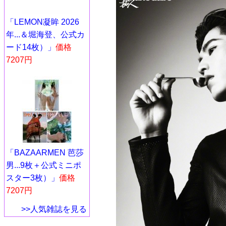
「LEMON凝眸 2026
年...＆堀海登、公式カ
ード14枚）」
価格
7207円
「BAZAARMEN 芭莎
男...9枚＋公式ミニポ
スター3枚）」
価格
7207円
>>人気雑誌を見る