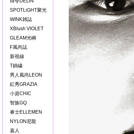
得令DELIN
SPOTLiGHT聚光
WINK雑誌
XBlush VIOLET
GLEAM光嶼
F風尚誌
新視線
T錦繍
男人風尚LEON
紅秀GRAZIA
小資CHIC
智族GQ
睿士ELLEMEN
NYLON尼龍
嘉人