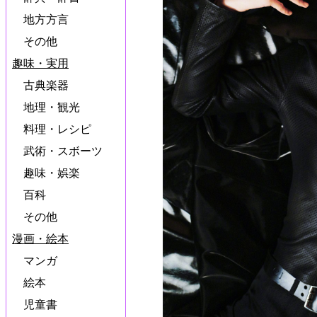
地方方言
その他
趣味・実用
古典楽器
地理・観光
料理・レシピ
武術・スボーツ
趣味・娯楽
百科
その他
漫画・絵本
マンガ
絵本
児童書