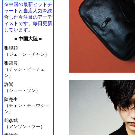
※中国の最新ヒットチ
ャートと当店人気を総
合した今注目のアーテ
ィストです。毎日更新
しています。
= 中国大陸 =
張靚穎
（ジェーン・チャン）
張碧晨
（チャン・ビーチェ
ン）
許嵩
（シュー・ソン）
陳楚生
（チェン・チュウシェ
ン）
胡彦斌
（アンソン・フー）