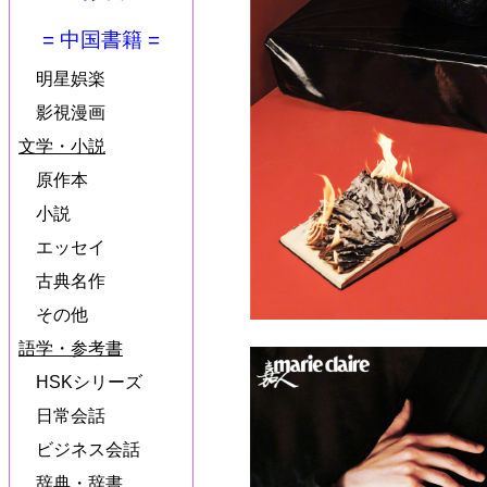
= 中国書籍 =
明星娯楽
影視漫画
文学・小説
原作本
小説
エッセイ
古典名作
その他
語学・参考書
HSKシリーズ
日常会話
ビジネス会話
辞典・辞書