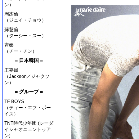
ン）
周杰倫
（ジェイ・チョウ）
蘇慧倫
（ターシー・スー）
齊秦
（チー・チン）
= 日本韓国 =
王嘉爾
（Jackson／ジャクソ
ン）
= グループ =
TF BOYS
（ティー・エフ・ボー
イズ）
TNT時代少年団 (シーダ
イシャオニェントゥア
ン)