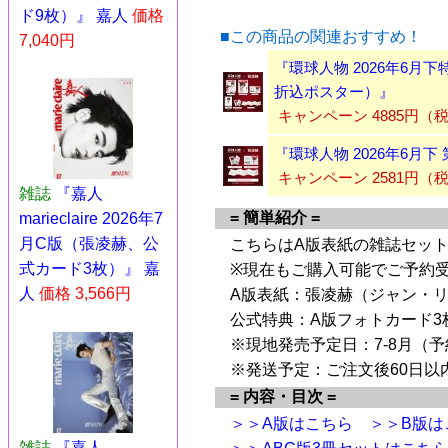
ド9枚）』 嘉人
価格
■この商品の関連おすすめ！
7,040円
『環球人物 2026年6
折込ポスター）』
キャンペーン 4885円（
『環球人物 2026年6月下
キャンペーン 2581円
雑誌
『嘉人
= 簡単紹介 =
marieclaire 2026年7
月C版（張凌赫、公
こちらはA版表紙の雑誌セット
式カード3枚）』 嘉
※現在もご購入可能でご予約
人
価格 3,566円
A版表紙：張凌赫（ジャン・リ
公式特典：A版フォトカード3
※現地発売予定日：7-8月（
※発送予定：ご注文後60日以
= 内容・目次 =
＞＞A版はこちら
＞＞B版は
雑誌
『嘉人