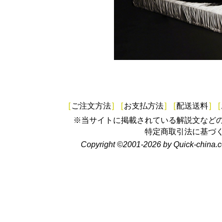
[
ご注文方法
]
[
お支払方法
]
[
配送送料
]
[
※当サイトに掲載されている解説文など
特定商取引法に基づ
Copyright ©2001-2026 by Quick-china.c