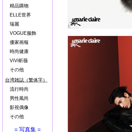
精品購物
ELLE世界
瑞麗
VOGUE服飾
優家画報
時尚健康
ViVi昕薇
その他
台湾雑誌（繁体字）
流行時尚
男性風尚
影視偶像
その他
= 写真集 =