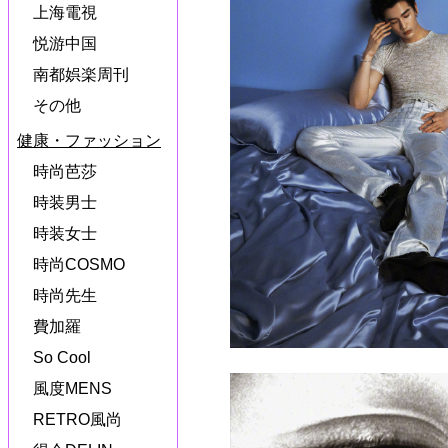
上海電視
悦游中国
南都娯楽周刊
その他
健康・ファッション
時尚芭莎
時装男士
時装女士
時尚COSMO
時尚先生
費加羅
So Cool
風度MENS
RETRO風尚