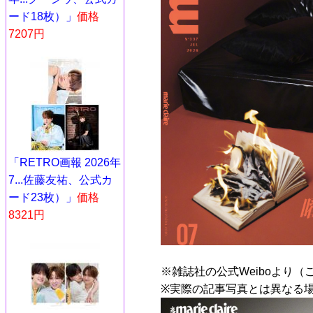
ード18枚）」
価格
7207円
「RETRO画報 2026年
7...佐藤友祐、公式カ
ード23枚）」
価格
8321円
※雑誌社の公式Weiboより（
※実際の記事写真とは異なる