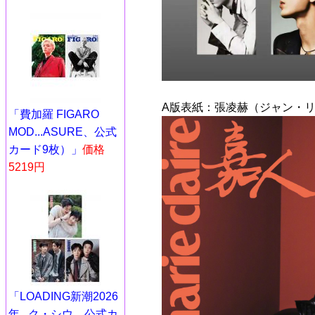
A版表紙：張凌赫（ジャン・リ
「費加羅 FIGARO
MOD...ASURE、公式
カード9枚）」
価格
5219円
「LOADING新潮2026
年...ク・シウ、公式カ