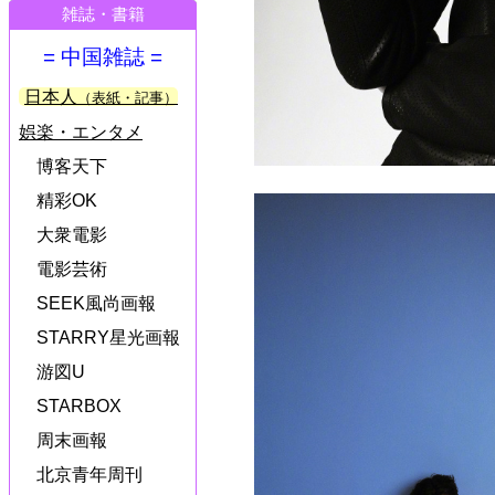
雑誌・書籍
= 中国雑誌 =
日本人
（表紙・記事）
娯楽・エンタメ
博客天下
精彩OK
大衆電影
電影芸術
SEEK風尚画報
STARRY星光画報
游図U
STARBOX
周末画報
北京青年周刊