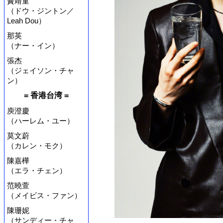
竇靖童
（ドウ・ジントン／
Leah Dou）
那英
（ナー・イン）
張杰
（ジェイソン・チャ
ン）
= 香港台湾 =
庾澄慶
（ハーレム・ユー）
莫文蔚
（カレン・モク）
陳嘉樺
（エラ・チェン）
范曉萱
（メイビス・ファン）
陳珊妮
（サンディー・チャ