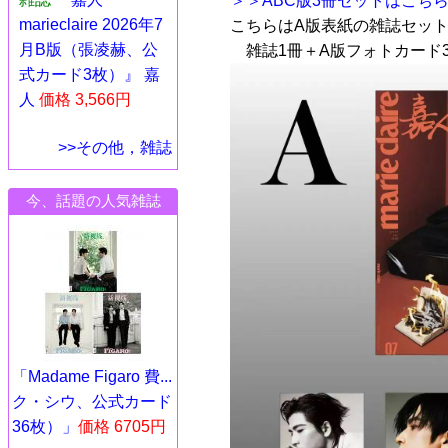
＞＞ABC版3冊セットはこち
marieclaire 2026年7
こちらはA版表紙の雑誌セッ
月B版（張凌赫、公
雑誌1冊＋A版フォトカード
式カード3枚）』 嘉
人
価格 3,566円
>>その他，雑誌
今、話題の人気雑誌
「Madame Figaro 費...
ク・シウ、公式カード
36枚）」
価格 6705円