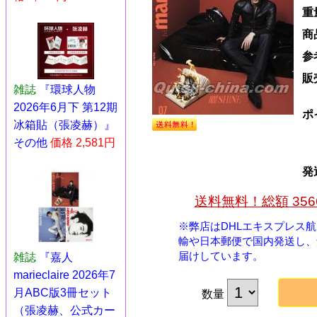
重
商
参
販
雑誌
『環球人物
2026年6月下 第12期
ポ
冰箱貼（張凌赫）』
その他
価格 2,581円
発
送料無料！総額 35
※弊店はDHLエキスプレス
輸や日本郵便で国内発送し、
届けしています。
雑誌
『嘉人
marieclaire 2026年7
月ABC版3冊セット
数量
（張凌赫、公式カー