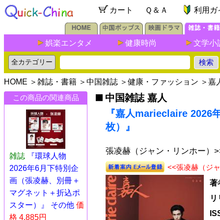
カート
Ｑ＆Ａ
利用ガ
娯楽エンタメ
健康時尚
文学小
HOME
＞
雑誌・書籍
＞
中国雑誌
＞
健康・ファッション
＞
嘉
中国雑誌 嘉人
この商品の関連商品
『嘉人marieclaire 
枚）』
張凌赫（ジャン・リンホー）>
雑誌
『環球人物
<<張凌赫（ジ
2026年6月下特別企
画（張凌赫、別冊＋
著
マグネット＋折込ポ
リ
スター）』 その他
価
I
格 4,885円