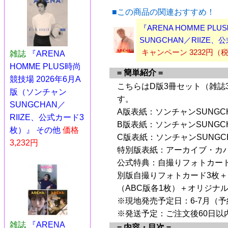
■この商品の関連おすすめ！
『ARENA HOMME PL
SUNGCHAN／RIIZE
キャンペーン 3232円
雑誌
『ARENA
HOMME PLUS時尚
= 簡単紹介 =
競技場 2026年6月A
こちらはD版3冊セット（雑誌
版（ソンチャン
す。
SUNGCHAN／
A版表紙：ソンチャンSUNGCH
RIIZE、公式カード3
B版表紙：ソンチャンSUNGCH
枚）』 その他
価格
C版表紙：ソンチャンSUNGCH
3,232円
特別版表紙：アーカイブ・カ
公式特典：自撮りフォトカード
別版自撮りフォトカード3枚＋
（ABC版各1枚）＋オリジナル人
※現地発売予定日：6-7月（
※発送予定：ご注文後60日以
雑誌
『ARENA
= 内容・目次 =