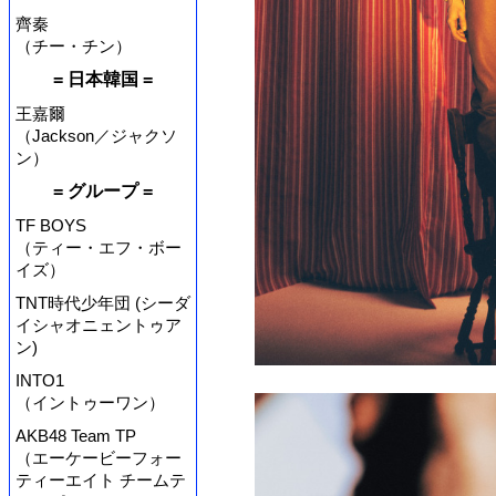
齊秦
（チー・チン）
= 日本韓国 =
王嘉爾
（Jackson／ジャクソ
ン）
= グループ =
TF BOYS
（ティー・エフ・ボー
イズ）
TNT時代少年団 (シーダ
イシャオニェントゥア
ン)
INTO1
（イントゥーワン）
AKB48 Team TP
（エーケービーフォー
ティーエイト チームテ