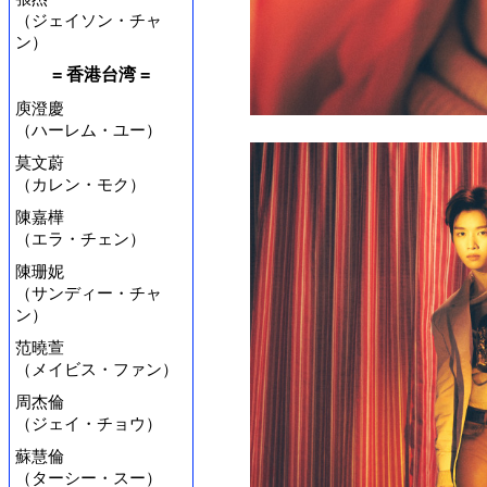
（ジェイソン・チャ
ン）
= 香港台湾 =
庾澄慶
（ハーレム・ユー）
莫文蔚
（カレン・モク）
陳嘉樺
（エラ・チェン）
陳珊妮
（サンディー・チャ
ン）
范曉萱
（メイビス・ファン）
周杰倫
（ジェイ・チョウ）
蘇慧倫
（ターシー・スー）