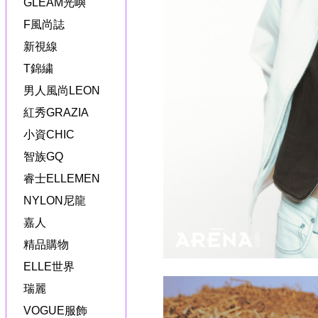
GLEAM光嶼
F風尚誌
新視線
T錦繍
男人風尚LEON
紅秀GRAZIA
小資CHIC
智族GQ
睿士ELLEMEN
NYLON尼龍
嘉人
精品購物
ELLE世界
瑞麗
VOGUE服飾