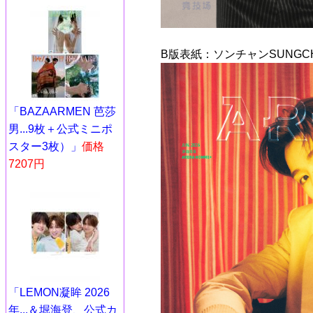
B版表紙：ソンチャンSUNGCH
「BAZAARMEN 芭莎
男...9枚＋公式ミニポ
スター3枚）」
価格
7207円
「LEMON凝眸 2026
年...＆堀海登、公式カ