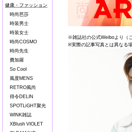
健康・ファッション
時尚芭莎
時装男士
時装女士
※雑誌社の公式Weiboより（
時尚COSMO
※実際の記事写真とは異なる
時尚先生
費加羅
So Cool
風度MENS
RETRO風尚
得令DELIN
SPOTLiGHT聚光
WINK雑誌
XBlush VIOLET