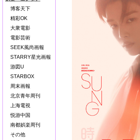
博客天下
精彩OK
大衆電影
電影芸術
SEEK風尚画報
STARRY星光画報
游図U
STARBOX
周末画報
北京青年周刊
上海電視
悦游中国
南都娯楽周刊
その他