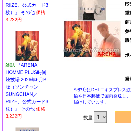
I
RIIZE、公式カード3
枚）』 その他
価格
重
3,232円
商
参
販
ポ
雑誌
『ARENA
HOMME PLUS時尚
発
競技場 2026年6月B
版（ソンチャン
※弊店はDHLエキスプレス
SUNGCHAN／
輸や日本郵便で国内発送し、
RIIZE、公式カード3
届けしています。
枚）』 その他
価格
3,232円
数量