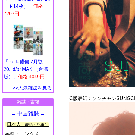
ード14枚）」
価格
7207円
「Bella儂儂 7月號
20...d/or MAKI（台湾
版）」
価格 4049円
>>人気雑誌を見る
C版表紙：ソンチャンSUNGCH
雑誌・書籍
= 中国雑誌 =
日本人
（表紙・記事）
娯楽・エンタメ