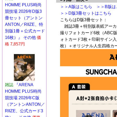
HOMME PLUS時尚
＞＞A版はこちら
＞＞B版は
競技場 2026年D版3
＞＞D版3冊セットはこちら
冊セット（アントン
こちらはD版3冊セット：
ANTON／RIIZE、特
雑誌3冊＋特別版表紙アーカ
別版1冊＋公式カード
撮りフォトカード6枚（ABC
16枚）』 その他
価
ォトカード3枚＋印刷サイン入
格 7,857円
枚）＋オリジナル人生四格カード（
雑誌
『ARENA
HOMME PLUS時尚
競技場 2026年C版
（アントンANTON／
RIIZE、公式カード3