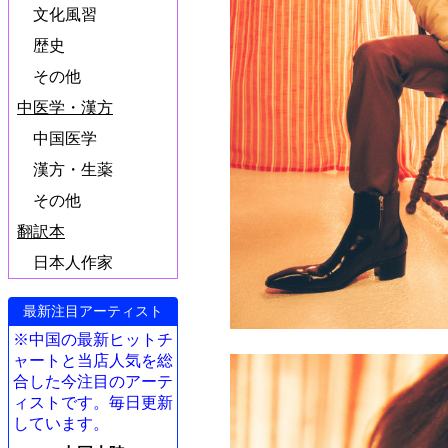
文化風習
歴史
その他
中医学・漢方
中国医学
漢方・生薬
その他
翻訳本
日本人作家
最新注目アーティスト
※中国の最新ヒットチ
ャートと当店人気を総
合した今注目のアーテ
ィストです。毎日更新
しています。