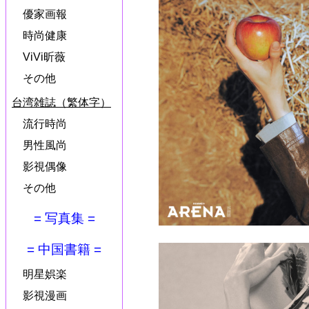
優家画報
時尚健康
ViVi昕薇
その他
台湾雑誌（繁体字）
流行時尚
男性風尚
影視偶像
その他
= 写真集 =
= 中国書籍 =
明星娯楽
影視漫画