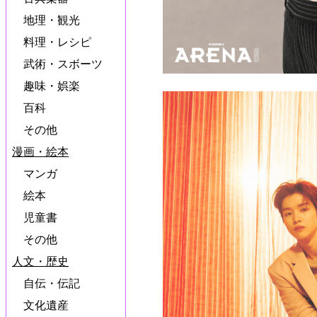
地理・観光
料理・レシピ
武術・スボーツ
趣味・娯楽
百科
その他
漫画・絵本
マンガ
絵本
児童書
その他
人文・歴史
自伝・伝記
文化遺産