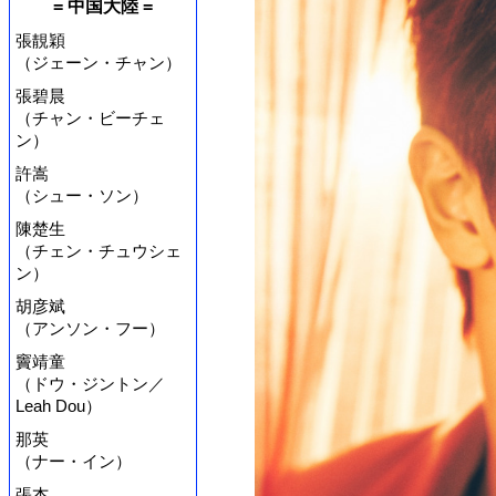
= 中国大陸 =
張靚穎
（ジェーン・チャン）
張碧晨
（チャン・ビーチェ
ン）
許嵩
（シュー・ソン）
陳楚生
（チェン・チュウシェ
ン）
胡彦斌
（アンソン・フー）
竇靖童
（ドウ・ジントン／
Leah Dou）
那英
（ナー・イン）
張杰