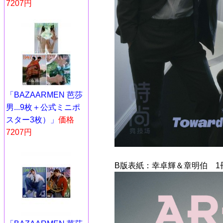
7207円
「BAZAARMEN 芭莎
男...9枚＋公式ミニポ
スター3枚）」
価格
7207円
B版表紙：幸卓輝＆章明伯 1