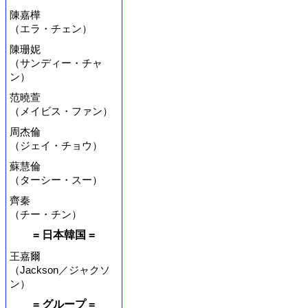
陳嘉樺
（エラ・チェン）
陳珊妮
（サンディー・チャ
ン）
范曉萱
（メイビス・ファン）
周杰倫
（ジェイ・チョウ）
蘇慧倫
（ターシー・スー）
齊秦
（チー・チン）
= 日本韓国 =
王嘉爾
（Jackson／ジャクソ
ン）
= グループ =