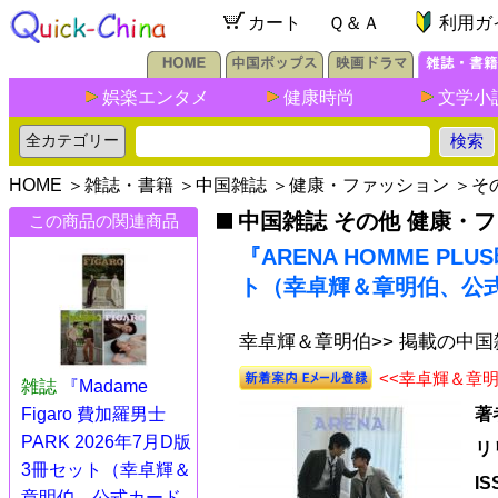
カート
Ｑ＆Ａ
利用ガ
娯楽エンタメ
健康時尚
文学小
HOME
＞
雑誌・書籍
＞
中国雑誌
＞
健康・ファッション
＞
そ
中国雑誌 その他 健康・
この商品の関連商品
『ARENA HOMME PL
ト（幸卓輝＆章明伯、公式
幸卓輝＆章明伯>> 掲載の中
<<幸卓輝＆章
雑誌
『Madame
Figaro 費加羅男士
著
PARK 2026年7月D版
リ
3冊セット（幸卓輝＆
I
章明伯、公式カード