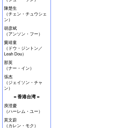
陳楚生
（チェン・チュウシェ
ン）
胡彦斌
（アンソン・フー）
竇靖童
（ドウ・ジントン／
Leah Dou）
那英
（ナー・イン）
張杰
（ジェイソン・チャ
ン）
= 香港台湾 =
庾澄慶
（ハーレム・ユー）
莫文蔚
（カレン・モク）