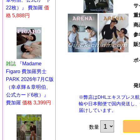
サ
22枚）』 費加羅
価
重
格 5,888円
商
参
販
ポ
雑誌
『Madame
Figaro 費加羅男士
PARK 2026年7月C版
発
（幸卓輝＆章明伯、
公式カード6枚）』
※弊店はDHLエキスプレス
費加羅
価格 3,399円
輸や日本郵便で国内発送し、
届けしています。
数量