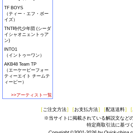
TF BOYS
（ティー・エフ・ボー
イズ）
TNT時代少年団 (シーダ
イシャオニェントゥア
ン)
INTO1
（イントゥーワン）
AKB48 Team TP
（エーケービーフォー
ティーエイト チームテ
ィーピー）
>>アーティスト一覧
[
ご注文方法
]
[
お支払方法
]
[
配送送料
]
[
※当サイトに掲載されている解説文など
特定商取引法に基づ
Copyright ©2001-2026 by Quick-china.c