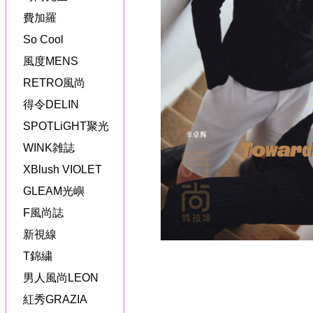
費加羅
So Cool
風度MENS
RETRO風尚
得令DELIN
SPOTLiGHT聚光
WINK雑誌
XBlush VIOLET
GLEAM光嶼
F風尚誌
新視線
T錦繍
男人風尚LEON
紅秀GRAZIA