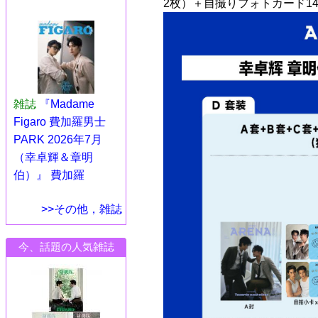
2枚）＋自撮りフォトカード14
雑誌
『Madame
Figaro 費加羅男士
PARK 2026年7月
（幸卓輝＆章明
伯）』 費加羅
>>その他，雑誌
今、話題の人気雑誌