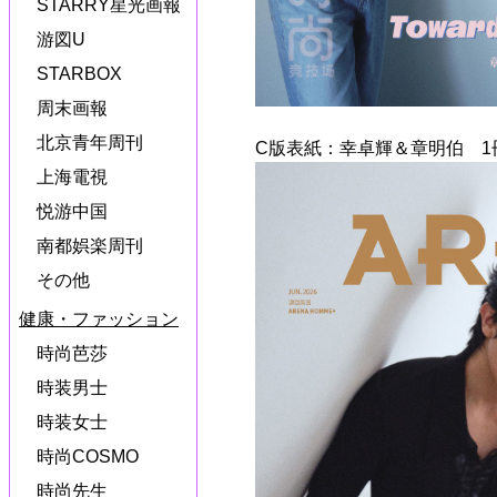
STARRY星光画報
游図U
STARBOX
周末画報
北京青年周刊
C版表紙：幸卓輝＆章明伯 1
上海電視
悦游中国
南都娯楽周刊
その他
健康・ファッション
時尚芭莎
時装男士
時装女士
時尚COSMO
時尚先生