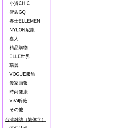
小資CHIC
智族GQ
睿士ELLEMEN
NYLON尼龍
嘉人
精品購物
ELLE世界
瑞麗
VOGUE服飾
優家画報
時尚健康
ViVi昕薇
その他
台湾雑誌（繁体字）