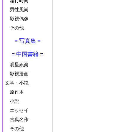
流行時尚
男性風尚
影視偶像
その他
= 写真集 =
= 中国書籍 =
明星娯楽
影視漫画
文学・小説
原作本
小説
エッセイ
古典名作
その他