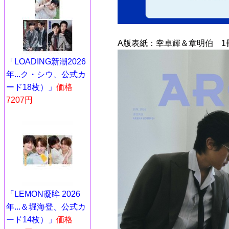
A版表紙：幸卓輝＆章明伯 1
「LOADING新潮2026
年...ク・シウ、公式カ
ード18枚）」
価格
7207円
「LEMON凝眸 2026
年...＆堀海登、公式カ
ード14枚）」
価格