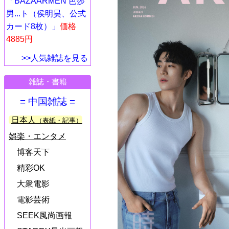
「BAZAARMEN 芭莎
男...ト（侯明昊、公式
カード8枚）」
価格
4885円
>>人気雑誌を見る
雑誌・書籍
= 中国雑誌 =
日本人
（表紙・記事）
娯楽・エンタメ
博客天下
精彩OK
大衆電影
電影芸術
SEEK風尚画報