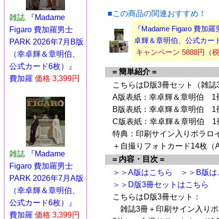
■この商品の関連おすすめ！
雑誌
『Madame
『Madame Figaro 費
Figaro 費加羅男士
卓輝＆章明伯、公式カード
PARK 2026年7月B版
キャンペーン 5888円（
（幸卓輝＆章明伯、
公式カード6枚）』
= 簡単紹介 =
費加羅
価格 3,399円
こちらはD版3冊セット（雑誌
A版表紙：幸卓輝＆章明伯 1
B版表紙：幸卓輝＆章明伯 1
C版表紙：幸卓輝＆章明伯 1
特典：印刷サイン入りポラロイ
＋自撮りフォトカード14枚（A
雑誌
『Madame
= 内容・目次 =
Figaro 費加羅男士
＞＞A版はこちら
＞＞B版は
PARK 2026年7月A版
＞＞D版3冊セットはこちら
（幸卓輝＆章明伯、
こちらはD版3冊セット：
公式カード6枚）』
雑誌3冊＋印刷サイン入りポラ
費加羅
価格 3,399円