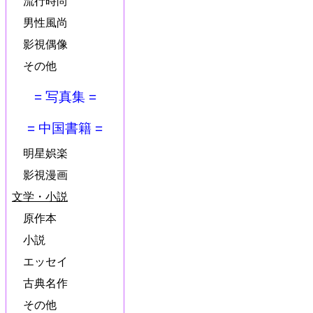
流行時尚
男性風尚
影視偶像
その他
= 写真集 =
= 中国書籍 =
明星娯楽
影視漫画
文学・小説
原作本
小説
エッセイ
古典名作
その他