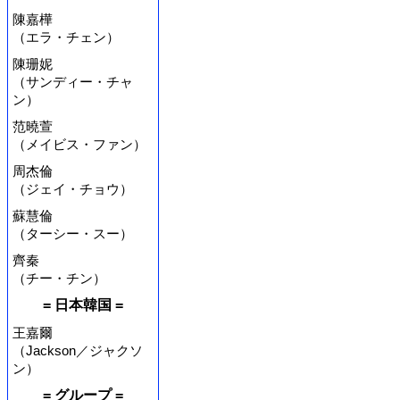
陳嘉樺
（エラ・チェン）
陳珊妮
（サンディー・チャ
ン）
范曉萱
（メイビス・ファン）
周杰倫
（ジェイ・チョウ）
蘇慧倫
（ターシー・スー）
齊秦
（チー・チン）
= 日本韓国 =
王嘉爾
（Jackson／ジャクソ
ン）
= グループ =