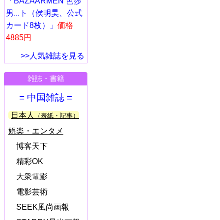
「BAZAARMEN 芭莎
男...ト（侯明昊、公式
カード8枚）」
価格
4885円
>>人気雑誌を見る
雑誌・書籍
= 中国雑誌 =
日本人
（表紙・記事）
娯楽・エンタメ
博客天下
精彩OK
大衆電影
電影芸術
SEEK風尚画報