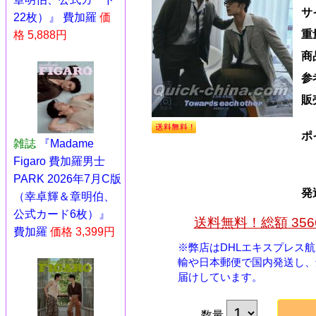
サ
22枚）』 費加羅
価
重
格 5,888円
商
参
販
ポ
雑誌
『Madame
Figaro 費加羅男士
PARK 2026年7月C版
発
（幸卓輝＆章明伯、
公式カード6枚）』
送料無料！総額 35
費加羅
価格 3,399円
※弊店はDHLエキスプレス
輸や日本郵便で国内発送し、
届けしています。
数量