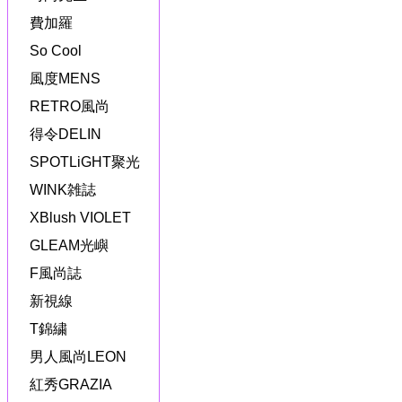
費加羅
So Cool
風度MENS
RETRO風尚
得令DELIN
SPOTLiGHT聚光
WINK雑誌
XBlush VIOLET
GLEAM光嶼
F風尚誌
新視線
T錦繍
男人風尚LEON
紅秀GRAZIA