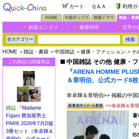
カート
Ｑ＆Ａ
利用ガ
娯楽エンタメ
健康時尚
文学小
HOME
＞
雑誌・書籍
＞
中国雑誌
＞
健康・ファッション
＞
そ
中国雑誌 その他 健康・
この商品の関連商品
『ARENA HOMME PL
＆章明伯、公式カード6枚
幸卓輝＆章明伯>> 掲載の中
<<幸卓輝＆章
雑誌
『Madame
Figaro 費加羅男士
著
PARK 2026年7月D版
リ
3冊セット（幸卓輝＆
I
章明伯、公式カード