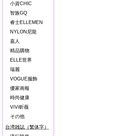
小資CHIC
智族GQ
睿士ELLEMEN
NYLON尼龍
嘉人
精品購物
ELLE世界
瑞麗
VOGUE服飾
優家画報
時尚健康
ViVi昕薇
その他
台湾雑誌（繁体字）