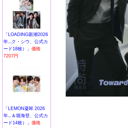
「LOADING新潮2026
年...ク・シウ、公式カ
ード18枚）」
価格
7207円
「LEMON凝眸 2026
年...＆堀海登、公式カ
ード14枚）」
価格