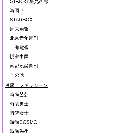
STARRY星光画報
游図U
STARBOX
周末画報
北京青年周刊
上海電視
悦游中国
南都娯楽周刊
その他
健康・ファッション
時尚芭莎
時装男士
時装女士
時尚COSMO
時尚先生