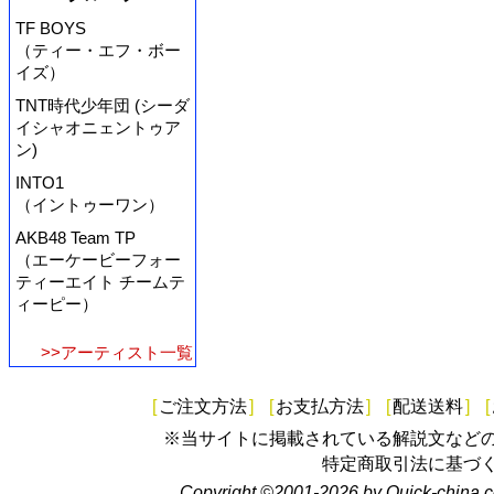
TF BOYS
（ティー・エフ・ボー
イズ）
TNT時代少年団 (シーダ
イシャオニェントゥア
ン)
INTO1
（イントゥーワン）
AKB48 Team TP
（エーケービーフォー
ティーエイト チームテ
ィーピー）
>>アーティスト一覧
[
ご注文方法
]
[
お支払方法
]
[
配送送料
]
[
※当サイトに掲載されている解説文など
特定商取引法に基づ
Copyright ©2001-2026 by Quick-china.c