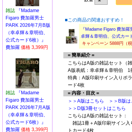
雑誌
『Madame
Figaro 費加羅男士
■この商品の関連おすすめ！
PARK 2026年7月B版
『Madame Figaro 費
（幸卓輝＆章明伯、
卓輝＆章明伯、公式カード
公式カード6枚）』
キャンペーン 5888円（
費加羅
価格 3,399円
= 簡単紹介 =
こちらはA版の雑誌セット（雑
A版表紙：幸卓輝＆章明伯 1
特典：A版印刷サイン入りポラ
ード4枚
雑誌
『Madame
= 内容・目次 =
Figaro 費加羅男士
＞＞A版はこちら
＞＞B版は
PARK 2026年7月A版
＞＞D版3冊セットはこちら
（幸卓輝＆章明伯、
こちらはA版の雑誌セット：
公式カード6枚）』
雑誌1冊＋A版印刷サイン入
費加羅
価格 3,399円
トカード4枚