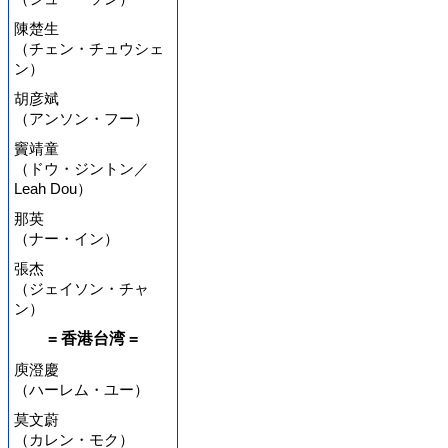
陳楚生
（チェン・チュウシェ
ン）
胡彦斌
（アンソン・フー）
竇靖童
（ドウ・ジントン／
Leah Dou）
那英
（ナー・イン）
張杰
（ジェイソン・チャ
ン）
= 香港台湾 =
庾澄慶
（ハーレム・ユー）
莫文蔚
（カレン・モク）