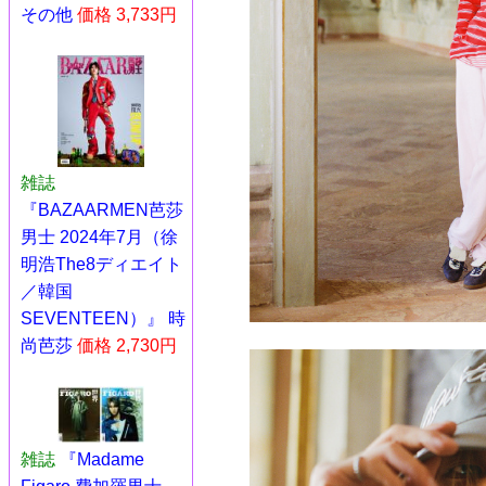
その他
価格 3,733円
雑誌
『BAZAARMEN芭莎
男士 2024年7月（徐
明浩The8ディエイト
／韓国
SEVENTEEN）』 時
尚芭莎
価格 2,730円
雑誌
『Madame