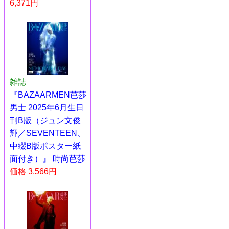
6,371円
雑誌
『BAZAARMEN芭莎
男士 2025年6月生日
刊B版（ジュン文俊
輝／SEVENTEEN、
中綴B版ポスター紙
面付き）』 時尚芭莎
価格 3,566円