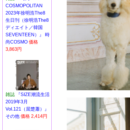
COSMOPOLITAN
2023年徐明浩The8
生日刊（徐明浩The8
ディエイト／韓国
SEVENTEEN）』 時
尚COSMO
価格
3,863円
雑誌
『SIZE潮流生活
2019年3月
Vol.121（屈楚蕭）』
その他
価格 2,414円