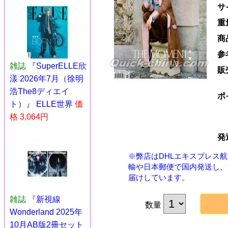
サ
重
商
参
雑誌
『SuperELLE欣
販
漾 2026年7月（徐明
浩The8ディエイ
ポ
ト）』 ELLE世界
価
格 3,064円
発
※弊店はDHLエキスプレス
輸や日本郵便で国内発送し、
届けしています。
雑誌
『新視線
数量
Wonderland 2025年
10月AB版2冊セット