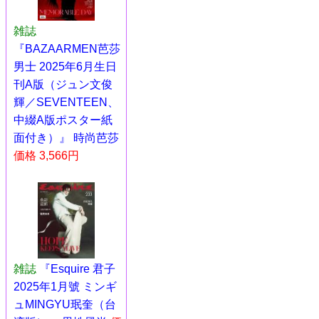
雑誌
『BAZAARMEN芭莎
男士 2025年6月生日
刊A版（ジュン文俊
輝／SEVENTEEN、
中綴A版ポスター紙
面付き）』 時尚芭莎
価格 3,566円
雑誌
『Esquire 君子
2025年1月號 ミンギ
ュMINGYU珉奎（台