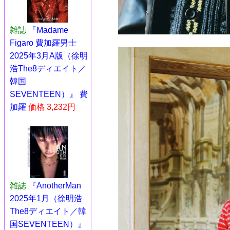
雑誌
『Madame
Figaro 費加羅男士
2025年3月A版（徐明
浩The8ディエイト／
韓国
SEVENTEEN）』 費
加羅
価格 3,232円
雑誌
『AnotherMan
2025年1月（徐明浩
The8ディエイト／韓
国SEVENTEEN）』