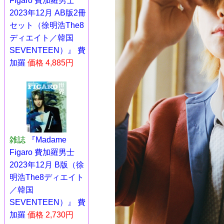
Figaro 費加羅男士
2023年12月 AB版2冊
セット（徐明浩The8
ディエイト／韓国
SEVENTEEN）』 費
加羅
価格 4,885円
雑誌
『Madame
Figaro 費加羅男士
2023年12月 B版（徐
明浩The8ディエイト
／韓国
SEVENTEEN）』 費
加羅
価格 2,730円