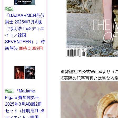
雑誌
『BAZAARMEN芭莎
男士 2025年7月A版
（徐明浩The8ディエ
イト／韓国
SEVENTEEN​​​）』 時
尚芭莎
価格 3,399円
※雑誌社の公式Weiboより（
※実際の記事写真とは異なる
雑誌
『Madame
Figaro 費加羅男士
2025年3月AB版2冊
セット（徐明浩The8
ディエイト／韓国