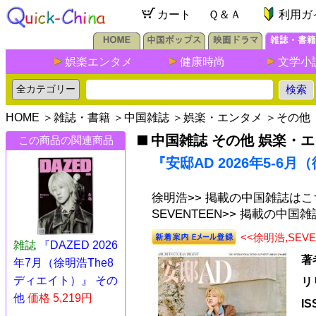
カート
Ｑ＆Ａ
利用ガ
娯楽エンタメ
健康時尚
文学小
HOME
＞
雑誌・書籍
＞
中国雑誌
＞
娯楽・エンタメ
＞
その他
中国雑誌 その他 娯楽・
この商品の関連商品
『安邸AD 2026年5-6
徐明浩>> 掲載の中国雑誌はこ
SEVENTEEN>> 掲載の中国
<<徐明浩,SE
雑誌
『DAZED 2026
著
年7月（徐明浩The8
ディエイト）』 その
リ
他
価格 5,219円
I