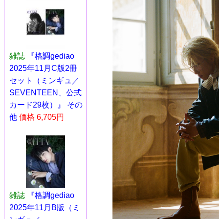
雑誌
『格調gediao
2025年11月C版2冊
セット（ミンギュ／
SEVENTEEN、公式
カード29枚）』 その
他
価格 6,705円
雑誌
『格調gediao
2025年11月B版（ミ