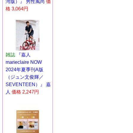
湾版）』 男性風尚
価
格 3,064円
雑誌
『嘉人
marieclaire NOW
2024年夏季刊A版
（ジュン文俊輝／
SEVENTEEN）』 嘉
人
価格 2,247円