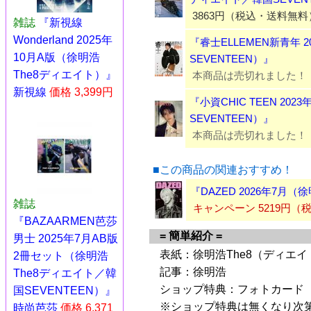
3863円（税込・送料無料
雑誌
『新視線
Wonderland 2025年
『睿士ELLEMEN新青年 
10月A版（徐明浩
SEVENTEEN）』
The8ディエイト）』
本商品は売切れました！
新視線
価格 3,399円
『小資CHIC TEEN 20
SEVENTEEN）』
本商品は売切れました！
■この商品の関連おすすめ！
『DAZED 2026年7月
雑誌
キャンペーン 5219円
『BAZAARMEN芭莎
= 簡単紹介 =
男士 2025年7月AB版
表紙：徐明浩The8（ディエイト
2冊セット（徐明浩
記事：徐明浩
The8ディエイト／韓
ショップ特典：フォトカード
国SEVENTEEN​​​）』
※ショップ特典は無くなり次
時尚芭莎
価格 6,371