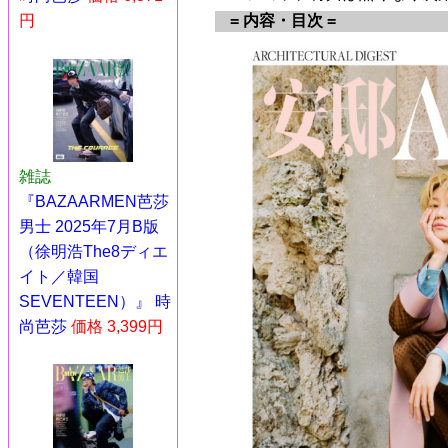
= 内容・目次 =
円
雑誌
『BAZAARMEN芭莎
男士 2025年7月B版
（徐明浩The8ディエ
イト／韓国
SEVENTEEN​​​）』 時
尚芭莎
価格 3,399円