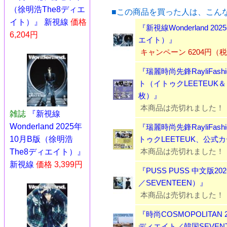
（徐明浩The8ディエ
■この商品を買った人は、こん
イト）』 新視線
価格
『新視線Wonderland 2
6,204円
エイト）』
キャンペーン 6204円（
『瑞麗時尚先鋒RayliFashi
ト（イトゥクLEETEUK
枚）』
本商品は売切れました！
雑誌
『新視線
Wonderland 2025年
『瑞麗時尚先鋒RayliFashi
10月B版（徐明浩
トゥクLEETEUK、公式
本商品は売切れました！
The8ディエイト）』
新視線
価格 3,399円
『PUSS PUSS 中文版2
／SEVENTEEN）』
本商品は売切れました！
『時尚COSMOPOLITAN 
ディエイト／韓国SEVEN