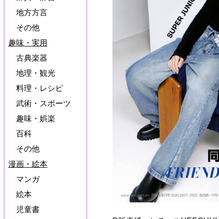
地方方言
その他
趣味・実用
古典楽器
地理・観光
料理・レシピ
武術・スボーツ
趣味・娯楽
百科
その他
漫画・絵本
マンガ
絵本
児童書