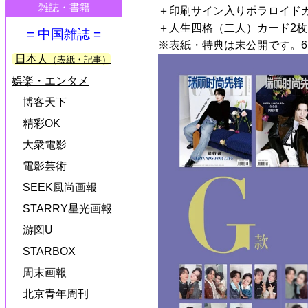
雑誌・書籍
＋印刷サイン入りポラロイドカ
＋人生四格（二人）カード2枚
= 中国雑誌 =
※表紙・特典は未公開です。6
日本人
（表紙・記事）
娯楽・エンタメ
博客天下
精彩OK
大衆電影
電影芸術
SEEK風尚画報
STARRY星光画報
游図U
STARBOX
周末画報
北京青年周刊