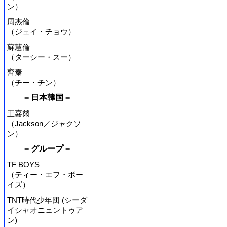
ン）
周杰倫
（ジェイ・チョウ）
蘇慧倫
（ターシー・スー）
齊秦
（チー・チン）
= 日本韓国 =
王嘉爾
（Jackson／ジャクソ
ン）
= グループ =
TF BOYS
（ティー・エフ・ボー
イズ）
TNT時代少年団 (シーダ
イシャオニェントゥア
ン)