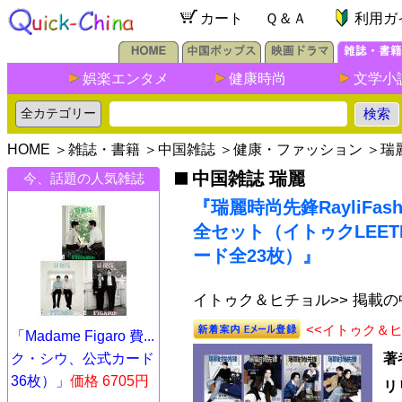
カート
Ｑ＆Ａ
利用ガ
娯楽エンタメ
健康時尚
文学小
HOME
＞
雑誌・書籍
＞
中国雑誌
＞
健康・ファッション
＞
瑞
中国雑誌 瑞麗
今、話題の人気雑誌
『瑞麗時尚先鋒RayliFashi
全セット（イトゥクLEET
ード全23枚）』
イトゥク＆ヒチョル>> 掲載
<<イトゥク＆
「Madame Figaro 費...
ク・シウ、公式カード
著
36枚）」
価格 6705円
リ