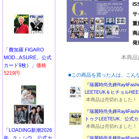
I
サ
重
商
発
「費加羅 FIGARO
本商品
MOD...ASURE、公式
カード9枚）」
価格
5219円
■この商品を買った人は、こん
『瑞麗時尚先鋒RayliFashi
LEETEUK＆ヒチョルHE
本商品は売切れました！
『瑞麗時尚先鋒RayliFashi
トゥクLEETEUK、公式
本商品は売切れました！
「LOADING新潮2026
『瑞麗時尚先鋒RayliFashi
年...ク・シウ、公式カ