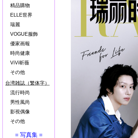
精品購物
ELLE世界
瑞麗
VOGUE服飾
優家画報
時尚健康
ViVi昕薇
その他
台湾雑誌（繁体字）
流行時尚
男性風尚
影視偶像
その他
= 写真集 =