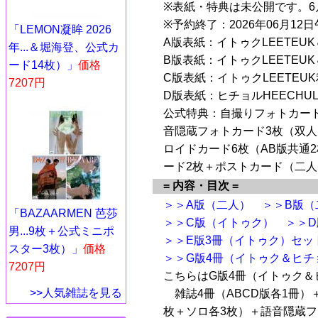
※表紙・特典は未公開です。6
※予約終了：2026年06月12
「LEMON凝眸 2026
A版表紙：イトゥクLEETEUK
年...＆堀海登、公式カ
B版表紙：イトゥクLEETEUK
ード14枚）」
価格
C版表紙：イトゥクLEETEU
7207円
D版表紙：ヒチョルHEECHU
公式特典：自撮りフォトカード
音隠蔵フォトカード3枚（双人
ロイドカード6枚（AB版共通
ード2枚＋ポストカード（二人
= 内容・目次 =
＞＞A版（二人）
＞＞B版（
「BAZAARMEN 芭莎
＞＞C版（イトゥク）
＞＞
男...9枚＋公式ミニポ
＞＞E版3冊（イトゥク）セッ
スター3枚）」
価格
＞＞G版4冊（イトゥク＆ヒ
7207円
こちらはG版4冊（イトゥク＆
>>人気雑誌を見る
雑誌4冊（ABCD版各1冊）
枚＋ソロ各3枚）＋語音隠蔵フ