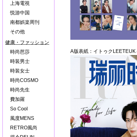
上海電視
悦游中国
南都娯楽周刊
その他
健康・ファッション
A版表紙：イトゥクLEETEUK
時尚芭莎
時装男士
時装女士
時尚COSMO
時尚先生
費加羅
So Cool
風度MENS
RETRO風尚