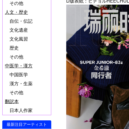
D版表紙：ヒチョルHEECHU
その他
人文・歴史
自伝・伝記
文化遺産
文化風習
歴史
その他
中医学・漢方
中国医学
漢方・生薬
その他
翻訳本
日本人作家
最新注目アーティスト