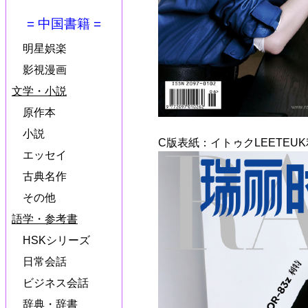
= 中国書籍 =
明星娯楽
影視漫画
文学・小説
原作本
小説
C版表紙：イトゥクLEETEU
エッセイ
古典名作
その他
語学・参考書
HSKシリーズ
日常会話
ビジネス会話
辞典・辞書