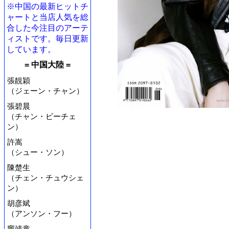
※中国の最新ヒットチ
ャートと当店人気を総
合した今注目のアーテ
ィストです。毎日更新
しています。
= 中国大陸 =
張靚穎
（ジェーン・チャン）
張碧晨
（チャン・ビーチェ
ン）
許嵩
（シュー・ソン）
陳楚生
（チェン・チュウシェ
ン）
胡彦斌
（アンソン・フー）
竇靖童