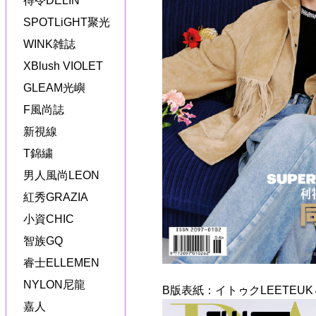
得令DELIN
SPOTLiGHT聚光
WINK雑誌
XBlush VIOLET
GLEAM光嶼
F風尚誌
新視線
T錦繍
男人風尚LEON
紅秀GRAZIA
小資CHIC
智族GQ
睿士ELLEMEN
NYLON尼龍
B版表紙：イトゥクLEETEUK
嘉人