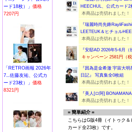
HEECHUL、公式カード
ード18枚）」
価格
本商品は売切れました！
7207円
『瑞麗時尚先鋒RayliFashi
LEETEUK＆ヒチョルHE
本商品は売切れました！
『安邸AD 2026年5-6
キャンペーン 2581円（
『因為是金希澈 宇宙大明星Su
「RETRO画報 2026年
日記』 写真集全0枚組
7...佐藤友祐、公式カ
本商品は売切れました！
ード23枚）」
価格
8321円
『美人[ロ阿] BONAMAN
本商品は売切れました！
= 簡単紹介 =
こちらはG版4冊（イトゥク＆
カード全23枚）です。