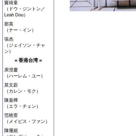
竇靖童
（ドウ・ジントン／
Leah Dou）
那英
（ナー・イン）
張杰
（ジェイソン・チャ
ン）
= 香港台湾 =
庾澄慶
（ハーレム・ユー）
莫文蔚
（カレン・モク）
陳嘉樺
（エラ・チェン）
范曉萱
（メイビス・ファン）
陳珊妮