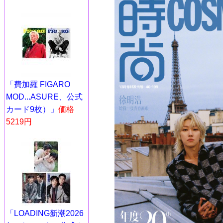
「費加羅 FIGARO
MOD...ASURE、公式
カード9枚）」
価格
5219円
「LOADING新潮2026