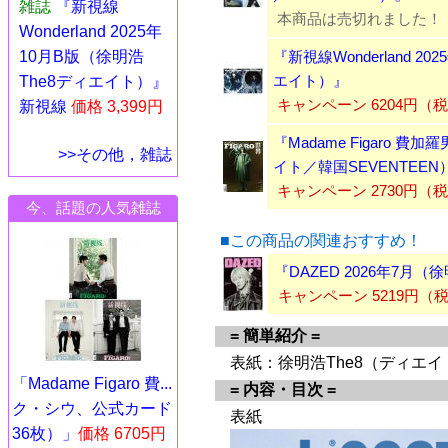
雑誌
『新視線
本商品は売切れました！
Wonderland 2025年
10月B版（徐明浩
『新視線Wonderland 2
エイト）』
The8ディエイト）』
キャンペーン 6204円（
新視線
価格 3,399円
『Madame Figaro 費
>>その他，雑誌
イト／韓国SEVENTEEN
キャンペーン 2730円（
今、話題の人気雑誌
■この商品の関連おすすめ！
『DAZED 2026年7月
キャンペーン 5219円
= 簡単紹介 =
表紙：徐明浩The8（ディエイト
「Madame Figaro 費...
= 内容・目次 =
ク・シウ、公式カード
表紙
36枚）」
価格 6705円