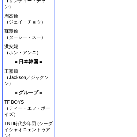
（サンディー・チャ
ン）
周杰倫
（ジェイ・チョウ）
蘇慧倫
（ターシー・スー）
洪安妮
（ホン・アンニ）
= 日本韓国 =
王嘉爾
（Jackson／ジャクソ
ン）
= グループ =
TF BOYS
（ティー・エフ・ボー
イズ）
TNT時代少年団 (シーダ
イシャオニェントゥア
ン)