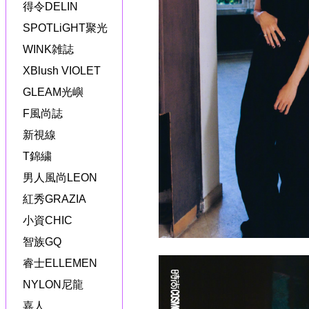
得令DELIN
SPOTLiGHT聚光
WINK雑誌
XBlush VIOLET
GLEAM光嶼
F風尚誌
新視線
T錦繍
男人風尚LEON
紅秀GRAZIA
小資CHIC
智族GQ
睿士ELLEMEN
NYLON尼龍
嘉人