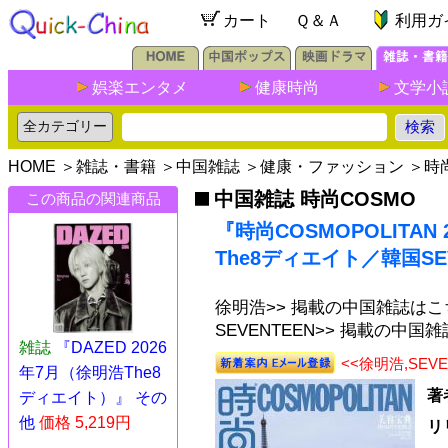
カート
Ｑ＆Ａ
利用ガ
娯楽エンタメ
健康時尚
文学小
HOME
＞
雑誌・書籍
＞
中国雑誌
＞
健康・ファッション
＞
時
中国雑誌 時尚COSMO
この商品の関連商品
『時尚COSMOPOLITAN
The8ディエイト／韓国SE
徐明浩>> 掲載の中国雑誌はこ
SEVENTEEN>> 掲載の中国
雑誌
『DAZED 2026
<<徐明浩,SE
年7月（徐明浩The8
著
ディエイト）』 その
他
価格 5,219円
リ