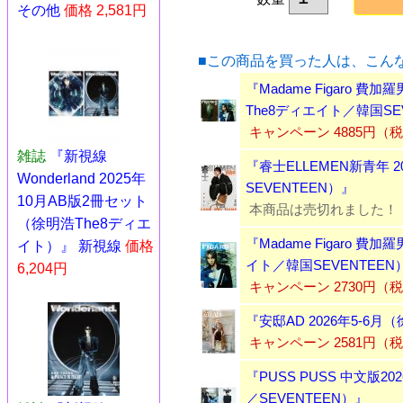
その他
価格 2,581円
■この商品を買った人は、こん
『Madame Figaro 費
The8ディエイト／韓国SE
キャンペーン 4885円（
雑誌
『新視線
『睿士ELLEMEN新青年 
Wonderland 2025年
SEVENTEEN）』
10月AB版2冊セット
本商品は売切れました！
（徐明浩The8ディエ
『Madame Figaro 費
イト）』 新視線
価格
イト／韓国SEVENTEEN
6,204円
キャンペーン 2730円（
『安邸AD 2026年5-6
キャンペーン 2581円（
『PUSS PUSS 中文版2
／SEVENTEEN）』