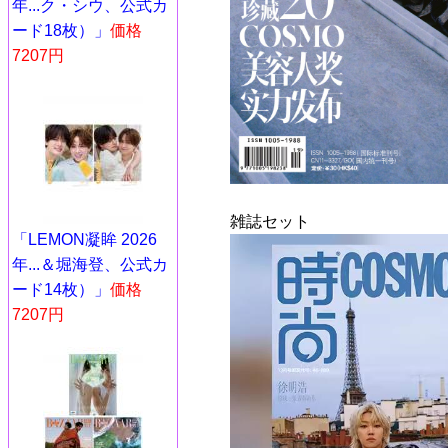
年...ク・シウ、公式カ
ード18枚）」
価格
7207円
雑誌セット
「LEMON凝眸 2026
年...＆堀海登、公式カ
ード14枚）」
価格
7207円