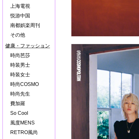
上海電視
悦游中国
南都娯楽周刊
その他
健康・ファッション
時尚芭莎
時装男士
時装女士
時尚COSMO
時尚先生
費加羅
So Cool
風度MENS
RETRO風尚