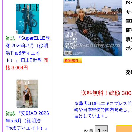
I
サ
重
商
雑誌
『SuperELLE欣
販
漾 2026年7月（徐明
ポ
浩The8ディエイ
ト）』 ELLE世界
価
格 3,064円
発
送料無料！総額 38
※弊店はDHLエキスプレス
輸や日本郵便で国内発送し、
雑誌
『安邸AD 2026
届けしています。
年5-6月（徐明浩
The8ディエイト）』
数量