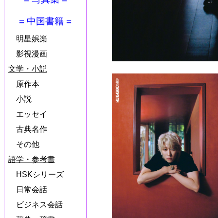
= 中国書籍 =
明星娯楽
影視漫画
文学・小説
原作本
小説
エッセイ
古典名作
その他
語学・参考書
HSKシリーズ
日常会話
ビジネス会話