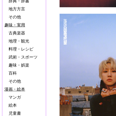
辞典・辞書
地方方言
その他
趣味・実用
古典楽器
地理・観光
料理・レシピ
武術・スボーツ
趣味・娯楽
百科
その他
漫画・絵本
マンガ
絵本
児童書