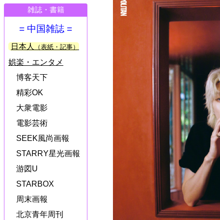
雑誌・書籍
= 中国雑誌 =
日本人
（表紙・記事）
娯楽・エンタメ
博客天下
精彩OK
大衆電影
電影芸術
SEEK風尚画報
STARRY星光画報
游図U
STARBOX
周末画報
北京青年周刊