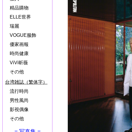
精品購物
ELLE世界
瑞麗
VOGUE服飾
優家画報
時尚健康
ViVi昕薇
その他
台湾雑誌（繁体字）
流行時尚
男性風尚
影視偶像
その他
= 写真集 =