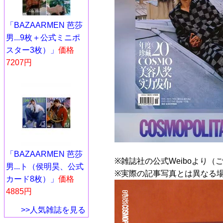
「BAZAARMEN 芭莎
男...9枚＋公式ミニポ
スター3枚）」
価格
7207円
「BAZAARMEN 芭莎
※雑誌社の公式Weiboより（
男...ト（侯明昊、公式
※実際の記事写真とは異なる
カード8枚）」
価格
4885円
>>人気雑誌を見る