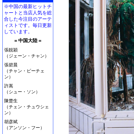
※中国の最新ヒットチ
ャートと当店人気を総
合した今注目のアーテ
ィストです。毎日更新
しています。
= 中国大陸 =
張靚穎
（ジェーン・チャン）
張碧晨
（チャン・ビーチェ
ン）
許嵩
（シュー・ソン）
陳楚生
（チェン・チュウシェ
ン）
胡彦斌
（アンソン・フー）