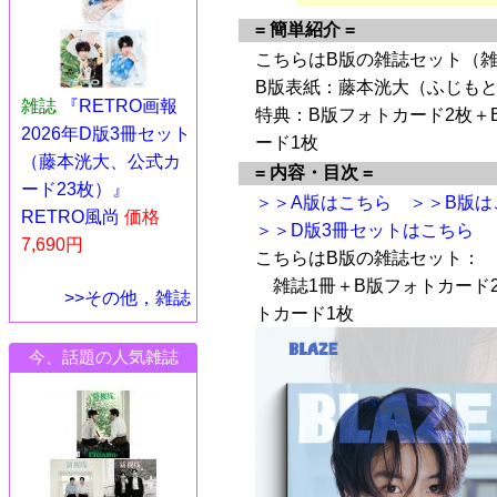
= 簡単紹介 =
こちらはB版の雑誌セット（雑
B版表紙：藤本洸大（ふじもと
雑誌
『RETRO画報
特典：B版フォトカード2枚＋
2026年D版3冊セット
ード1枚
（藤本洸大、公式カ
= 内容・目次 =
ード23枚）』
＞＞A版はこちら
＞＞B版は
RETRO風尚
価格
＞＞D版3冊セットはこちら
7,690円
こちらはB版の雑誌セット：
雑誌1冊＋B版フォトカード2
>>その他，雑誌
トカード1枚
今、話題の人気雑誌