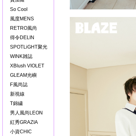
So Cool
風度MENS
RETRO風尚
得令DELIN
SPOTLiGHT聚光
WINK雑誌
XBlush VIOLET
GLEAM光嶼
F風尚誌
新視線
T錦繍
男人風尚LEON
紅秀GRAZIA
小資CHIC