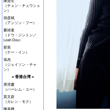
陳楚生
（チェン・チュウシェ
ン）
胡彦斌
（アンソン・フー）
竇靖童
（ドウ・ジントン／
Leah Dou）
那英
（ナー・イン）
張杰
（ジェイソン・チャ
ン）
= 香港台湾 =
庾澄慶
（ハーレム・ユー）
莫文蔚
（カレン・モク）
陳嘉樺