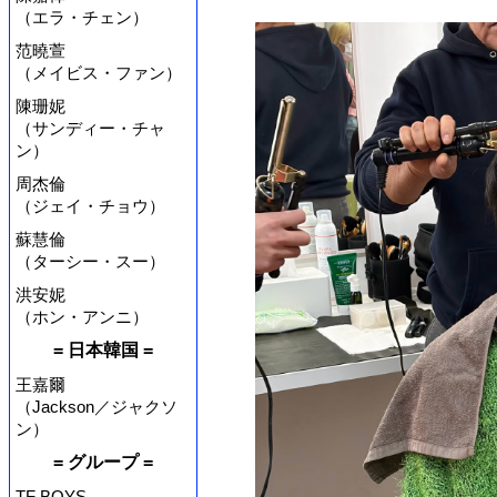
（エラ・チェン）
范曉萱
（メイビス・ファン）
陳珊妮
（サンディー・チャ
ン）
周杰倫
（ジェイ・チョウ）
蘇慧倫
（ターシー・スー）
洪安妮
（ホン・アンニ）
= 日本韓国 =
王嘉爾
（Jackson／ジャクソ
ン）
= グループ =
TF BOYS