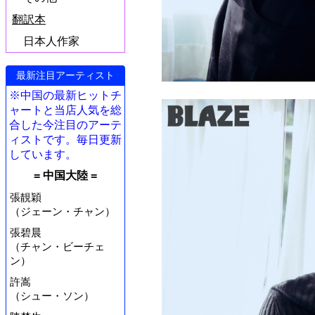
翻訳本
日本人作家
最新注目アーティスト
※中国の最新ヒットチ
ャートと当店人気を総
合した今注目のアーテ
ィストです。毎日更新
しています。
= 中国大陸 =
張靚穎
（ジェーン・チャン）
張碧晨
（チャン・ビーチェ
ン）
許嵩
（シュー・ソン）