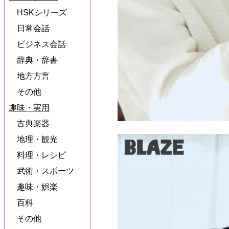
HSKシリーズ
日常会話
ビジネス会話
辞典・辞書
地方方言
その他
趣味・実用
古典楽器
地理・観光
料理・レシピ
武術・スボーツ
趣味・娯楽
百科
その他