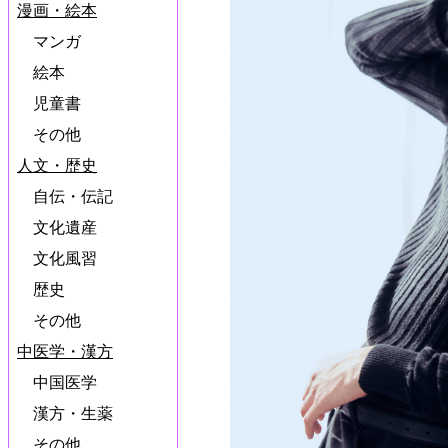
漫画・絵本
マンガ
絵本
児童書
その他
人文・歴史
自伝・伝記
文化遺産
文化風習
歴史
その他
中医学・漢方
中国医学
漢方・生薬
その他