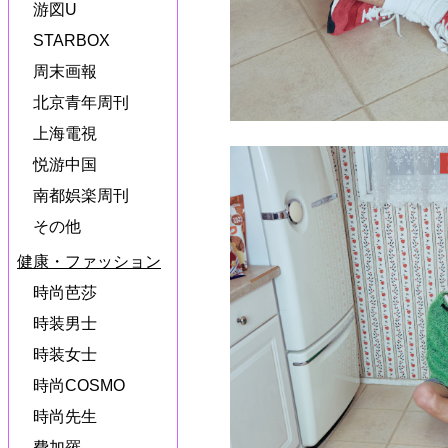
游図U
STARBOX
周末画報
北京青年周刊
上海電視
悦游中国
南都娯楽周刊
その他
健康・ファッション
時尚芭莎
時装男士
時装女士
時尚COSMO
時尚先生
費加羅