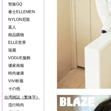
智族GQ
睿士ELLEMEN
NYLON尼龍
嘉人
精品購物
ELLE世界
瑞麗
VOGUE服飾
優家画報
時尚健康
ViVi昕薇
その他
台湾雑誌（繁体字）
流行時尚