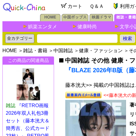
カート
Ｑ＆Ａ
利用ガ
娯楽エンタメ
健康時尚
文学小
HOME
＞
雑誌・書籍
＞
中国雑誌
＞
健康・ファッション
＞
そ
中国雑誌 その他 健康・
この商品の関連商品
『BLAZE 2026年B版
藤本洸大>> 掲載の中国雑誌
<<藤本洸大の
著
雑誌
『RETRO画報
2026年双人礼包3冊
リ
セット（藤本洸大＆
I
簡秀吉、公式カード
サ
23枚）』 RETRO風