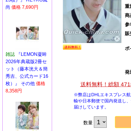
重
尚
価格 7,690円
商
参
販
ポ
雑誌
『LEMON凝眸
2026年典蔵版2冊セ
ット（藤本洸大＆簡
発
秀吉、公式カード16
枚）』 その他
価格
送料無料！総額 47
8,358円
※弊店はDHLエキスプレス
輸や日本郵便で国内発送し、
届けしています。
数量