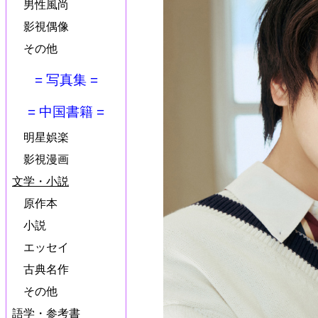
男性風尚
影視偶像
その他
= 写真集 =
= 中国書籍 =
明星娯楽
影視漫画
文学・小説
原作本
小説
エッセイ
古典名作
その他
語学・参考書