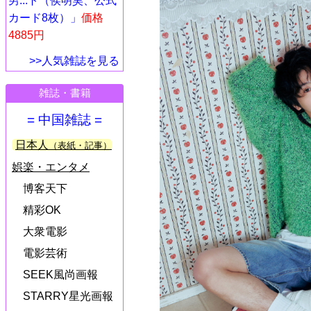
男...ト（侯明昊、公式
カード8枚）」
価格
4885円
>>人気雑誌を見る
雑誌・書籍
= 中国雑誌 =
日本人
（表紙・記事）
娯楽・エンタメ
博客天下
精彩OK
大衆電影
電影芸術
SEEK風尚画報
STARRY星光画報