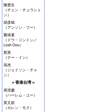
陳楚生
（チェン・チュウシェ
ン）
胡彦斌
（アンソン・フー）
竇靖童
（ドウ・ジントン／
Leah Dou）
那英
（ナー・イン）
張杰
（ジェイソン・チャ
ン）
= 香港台湾 =
庾澄慶
（ハーレム・ユー）
莫文蔚
（カレン・モク）