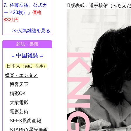
7...佐藤友祐、公式カ
B版表紙：道枝駿佑（みちえだ
ード23枚）」
価格
8321円
>>人気雑誌を見る
雑誌・書籍
= 中国雑誌 =
日本人
（表紙・記事）
娯楽・エンタメ
博客天下
精彩OK
大衆電影
電影芸術
SEEK風尚画報
STARRY星光画報