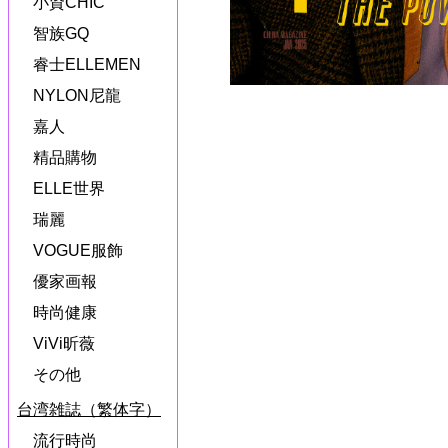
小資CHIC
智族GQ
睿士ELLEMEN
NYLON尼龍
嘉人
精品購物
ELLE世界
瑞麗
VOGUE服飾
優家画報
時尚健康
ViVi昕薇
その他
台湾雑誌（繁体字）
流行時尚