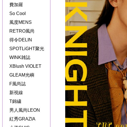
費加羅
So Cool
風度MENS
RETRO風尚
得令DELIN
SPOTLiGHT聚光
WINK雑誌
XBlush VIOLET
GLEAM光嶼
F風尚誌
新視線
T錦繍
男人風尚LEON
紅秀GRAZIA