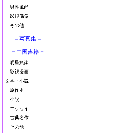
男性風尚
影視偶像
その他
= 写真集 =
= 中国書籍 =
明星娯楽
影視漫画
文学・小説
原作本
小説
エッセイ
古典名作
その他