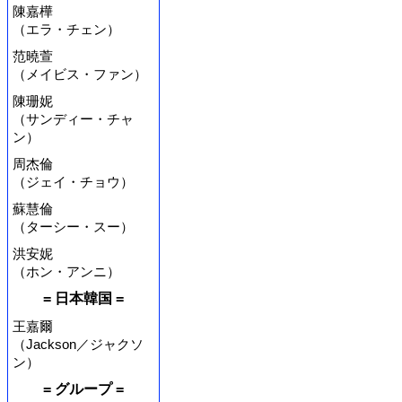
陳嘉樺
（エラ・チェン）
范曉萱
（メイビス・ファン）
陳珊妮
（サンディー・チャ
ン）
周杰倫
（ジェイ・チョウ）
蘇慧倫
（ターシー・スー）
洪安妮
（ホン・アンニ）
= 日本韓国 =
王嘉爾
（Jackson／ジャクソ
ン）
= グループ =