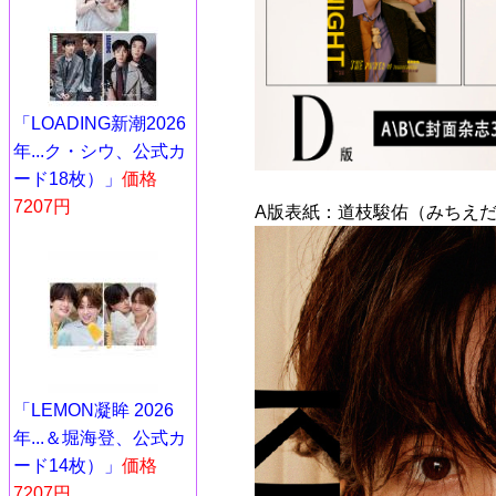
「LOADING新潮2026
年...ク・シウ、公式カ
ード18枚）」
価格
7207円
A版表紙：道枝駿佑（みちえだ
「LEMON凝眸 2026
年...＆堀海登、公式カ
ード14枚）」
価格
7207円