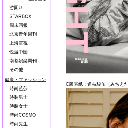
游図U
STARBOX
周末画報
北京青年周刊
上海電視
悦游中国
南都娯楽周刊
その他
健康・ファッション
C版表紙：道枝駿佑（みちえだ
時尚芭莎
時装男士
時装女士
時尚COSMO
時尚先生