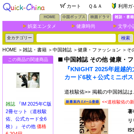
カート
Ｑ＆Ａ
利用ガ
娯楽エンタメ
健康時尚
文学小
HOME
＞
雑誌・書籍
＞
中国雑誌
＞
健康・ファッション
＞
そ
中国雑誌 その他 健康・
この商品の関連商品
『KNIGHT 2025年
カード6枚＋公式ミニポス
道枝駿佑>> 掲載の中国雑誌
<<道枝駿佑の
雑誌
『IM 2025年C版
2冊セット（道枝駿
著
佑、公式カード全6
リ
枚）』 その他
価格
I
6,204円