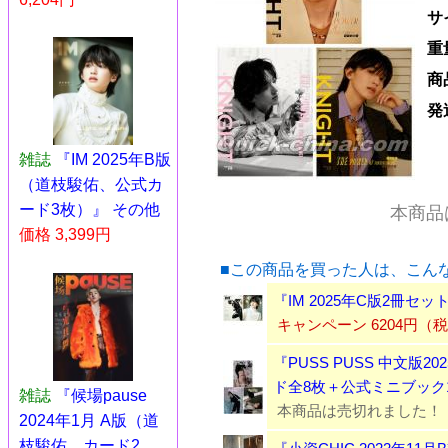
サ
重
商
発
雑誌
『IM 2025年B版
（道枝駿佑、公式カ
ード3枚）』 その他
本商品
価格 3,399円
■この商品を買った人は、こん
『IM 2025年C版2冊
キャンペーン 6204円（
『PUSS PUSS 中文版
ド全8枚＋公式ミニブック
雑誌
『候場pause
本商品は売切れました！
2024年1月 A版（道
枝駿佑、カード2