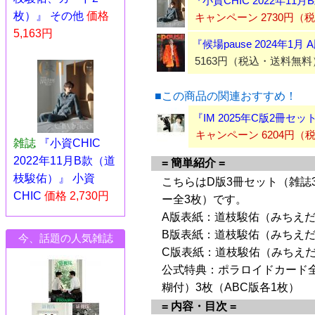
『小資CHIC 2022年1
枚）』 その他
価格
キャンペーン 2730円（
5,163円
『候場pause 2024年
5163円（税込・送料無料
■この商品の関連おすすめ！
『IM 2025年C版2冊
キャンペーン 6204円
雑誌
『小資CHIC
2022年11月B款（道
= 簡単紹介 =
枝駿佑）』 小資
こちらはD版3冊セット（雑誌
CHIC
価格 2,730円
ー全3枚）です。
A版表紙：道枝駿佑（みちえだ
B版表紙：道枝駿佑（みちえだ
今、話題の人気雑誌
C版表紙：道枝駿佑（みちえだ
公式特典：ポラロイドカード全
糊付）3枚（ABC版各1枚）
= 内容・目次 =