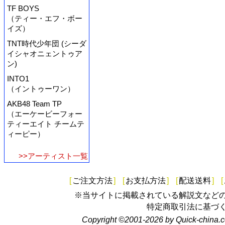
TF BOYS
（ティー・エフ・ボー
イズ）
TNT時代少年団 (シーダ
イシャオニェントゥア
ン)
INTO1
（イントゥーワン）
AKB48 Team TP
（エーケービーフォー
ティーエイト チームテ
ィーピー）
>>アーティスト一覧
[
ご注文方法
]
[
お支払方法
]
[
配送送料
]
[
※当サイトに掲載されている解説文など
特定商取引法に基づ
Copyright ©2001-2026 by Quick-china.c