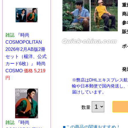
重
商
参
販
雑誌
『時尚
COSMOPOLITAN
ポ
2026年2月AB版2冊
セット（楊洋、公式
カード6枚）』 時尚
発
COSMO
価格 5,219
円
※弊店はDHLエキスプレス
輸や日本郵便で国内発送し、
届けしています。
数量
雑誌
『時尚
■この商品の関連おすすめ！