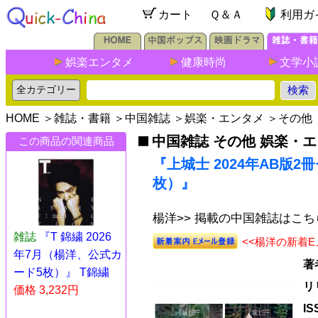
カート
Ｑ＆Ａ
利用ガ
娯楽エンタメ
健康時尚
文学小
HOME
＞
雑誌・書籍
＞
中国雑誌
＞
娯楽・エンタメ
＞
その他
中国雑誌 その他 娯楽・
この商品の関連商品
『上城士 2024年AB版
枚）』
楊洋>> 掲載の中国雑誌はこち
雑誌
『T 錦繍 2026
<<楊洋の新着
年7月（楊洋、公式カ
著
ード5枚）』 T錦繍
リ
価格 3,232円
I