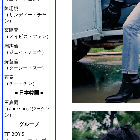
陳珊妮
（サンディー・チャ
ン）
范曉萱
（メイビス・ファン）
周杰倫
（ジェイ・チョウ）
蘇慧倫
（ターシー・スー）
齊秦
（チー・チン）
= 日本韓国 =
王嘉爾
（Jackson／ジャクソ
ン）
= グループ =
TF BOYS