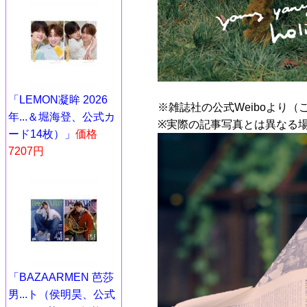
「LEMON凝眸 2026
※雑誌社の公式Weiboより（
年...＆堀海登、公式カ
※実際の記事写真とは異なる
ード14枚）」
価格
7207円
「BAZAARMEN 芭莎
男...ト（侯明昊、公式