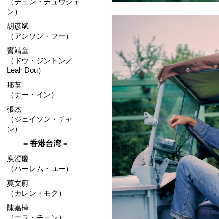
（チェン・チュウシェ
ン）
胡彦斌
（アンソン・フー）
竇靖童
（ドウ・ジントン／
Leah Dou）
那英
（ナー・イン）
張杰
（ジェイソン・チャ
ン）
= 香港台湾 =
庾澄慶
（ハーレム・ユー）
莫文蔚
（カレン・モク）
陳嘉樺
（エラ・チェン）