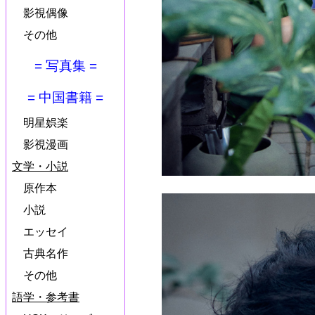
影視偶像
その他
= 写真集 =
= 中国書籍 =
明星娯楽
影視漫画
文学・小説
原作本
小説
エッセイ
古典名作
その他
語学・参考書