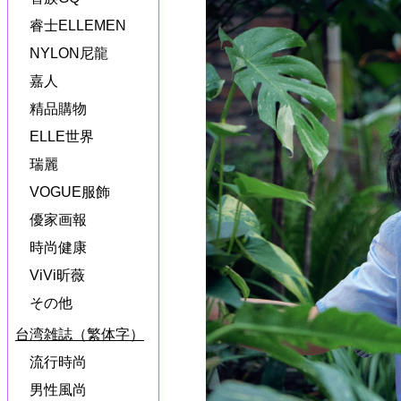
睿士ELLEMEN
NYLON尼龍
嘉人
精品購物
ELLE世界
瑞麗
VOGUE服飾
優家画報
時尚健康
ViVi昕薇
その他
台湾雑誌（繁体字）
流行時尚
男性風尚