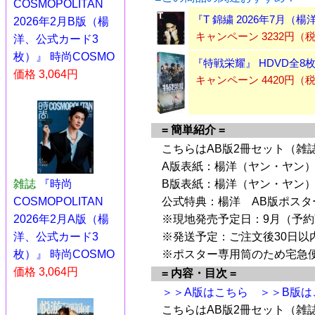
COSMOPOLITAN
『T 錦繍 2026年7月（
2026年2月B版（楊
キャンペーン 3232円
洋、公式カード3
枚）』 時尚COSMO
『特戦栄耀』 HDVD全8
価格 3,064円
キャンペーン 4420円（
= 簡単紹介 =
こちらはAB版2冊セット（雑
A版表紙：楊洋（ヤン・ヤン）
雑誌
『時尚
B版表紙：楊洋（ヤン・ヤン）
COSMOPOLITAN
公式特典：楊洋 AB版ポスタ
2026年2月A版（楊
※現地発売予定日：9月（予
洋、公式カード3
※発送予定：ご注文後30日以
枚）』 時尚COSMO
※ポスター専用筒のため宅急
価格 3,064円
= 内容・目次 =
＞＞A版はこちら
＞＞B版は
こちらはAB版2冊セット（雑