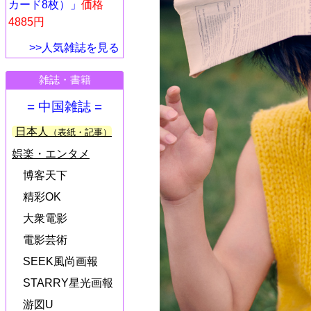
カード8枚）」
価格
4885円
>>人気雑誌を見る
雑誌・書籍
= 中国雑誌 =
日本人
（表紙・記事）
娯楽・エンタメ
博客天下
精彩OK
大衆電影
電影芸術
SEEK風尚画報
STARRY星光画報
游図U