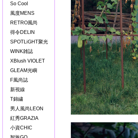
So Cool
風度MENS
RETRO風尚
得令DELIN
SPOTLiGHT聚光
WINK雑誌
XBlush VIOLET
GLEAM光嶼
F風尚誌
新視線
T錦繍
男人風尚LEON
紅秀GRAZIA
小資CHIC
智族GQ