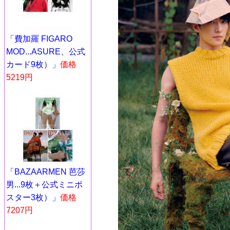
「費加羅 FIGARO
MOD...ASURE、公式
カード9枚）」
価格
5219円
「BAZAARMEN 芭莎
男...9枚＋公式ミニポ
スター3枚）」
価格
7207円