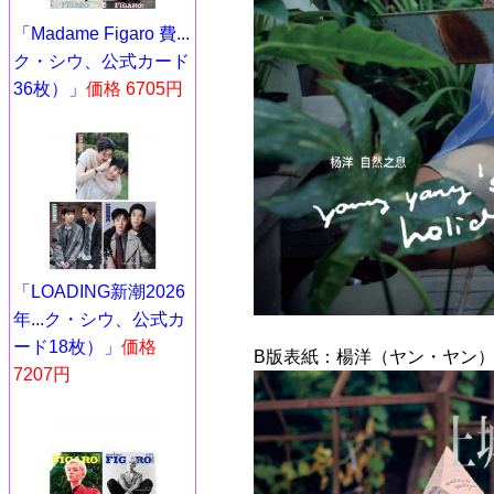
「Madame Figaro 費...
ク・シウ、公式カード
36枚）」
価格 6705円
「LOADING新潮2026
年...ク・シウ、公式カ
ード18枚）」
価格
B版表紙：楊洋（ヤン・ヤン）
7207円