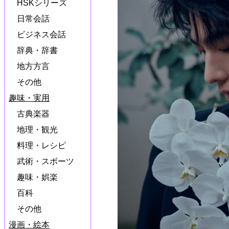
HSKシリーズ
日常会話
ビジネス会話
辞典・辞書
地方方言
その他
趣味・実用
古典楽器
地理・観光
料理・レシピ
武術・スボーツ
趣味・娯楽
百科
その他
漫画・絵本