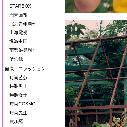
STARBOX
周末画報
北京青年周刊
上海電視
悦游中国
南都娯楽周刊
その他
健康・ファッション
時尚芭莎
時装男士
時装女士
時尚COSMO
時尚先生
費加羅