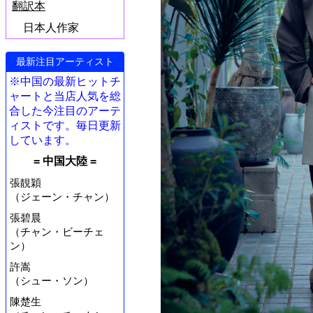
翻訳本
日本人作家
最新注目アーティスト
※中国の最新ヒットチ
ャートと当店人気を総
合した今注目のアーテ
ィストです。毎日更新
しています。
= 中国大陸 =
張靚穎
（ジェーン・チャン）
張碧晨
（チャン・ビーチェ
ン）
許嵩
（シュー・ソン）
陳楚生