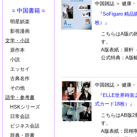
中国雑誌
＞
健康・
= 中国書籍 =
『SoFigaro 
明星娯楽
枚）』
影視漫画
こちらはA版の
文学・小説
す。
A版表紙：展軒
原作本
公式特典：A版幅
小説
エッセイ
古典名作
中国雑誌
＞
健康・
その他
『ELLE世界時装
語学・参考書
式カード18枚）』
HSKシリーズ
こちらはAB版2
日常会話
す。
ビジネス会話
A版表紙：田栩
辞典・辞書