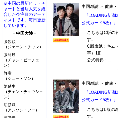
※中国の最新ヒットチ
中国雑誌
＞
健康・
ャートと当店人気を総
合した今注目のアーテ
『LOADING新
ィストです。毎日更新
公式カード5枚）』
しています。
こちらはC版の
= 中国大陸 =
す。
張靚穎
C版表紙：キム
（ジェーン・チャン）
宇）1冊
張碧晨
公式特典：...
（チャン・ビーチェ
ン）
許嵩
（シュー・ソン）
中国雑誌
＞
健康・
陳楚生
（チェン・チュウシェ
『LOADING新
ン）
公式カード5枚）』
胡彦斌
こちらはB版の
（アンソン・フー）
す。
竇靖童