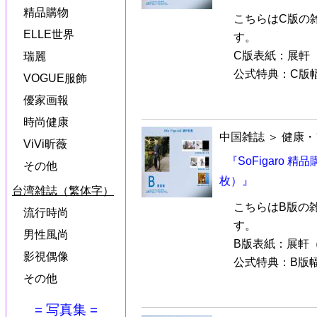
精品購物
こちらはC版の
ELLE世界
す。
C版表紙：展軒
瑞麗
公式特典：C版幅
VOGUE服飾
優家画報
時尚健康
中国雑誌
＞
健康・
ViVi昕薇
『SoFigaro 
その他
枚）』
台湾雑誌（繁体字）
こちらはB版の
流行時尚
す。
男性風尚
B版表紙：展軒
影視偶像
公式特典：B版幅
その他
= 写真集 =