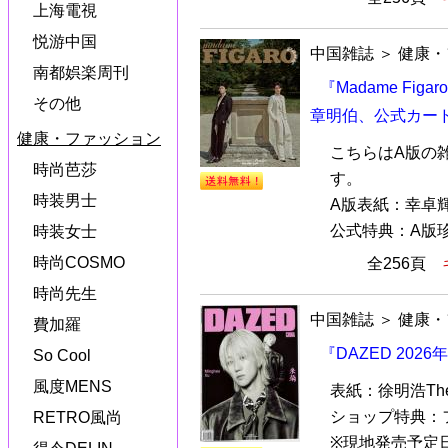
上海電視
悦游中国
中国雑誌
＞
健康・
南都娯楽周刊
『Madame Fig
その他
章明伯、公式カー
健康・ファッション
こちらはA版の
時尚芭莎
す。
時装男士
A版表紙：幸卓
公式特典：A版珍
時装女士
時尚COSMO
全256頁
時尚先生
中国雑誌
＞
健康・
費加羅
『DAZED 202
So Cool
風度MENS
表紙：徐明浩Th
ショップ特典：
RETRO風尚
※現地発売予定日