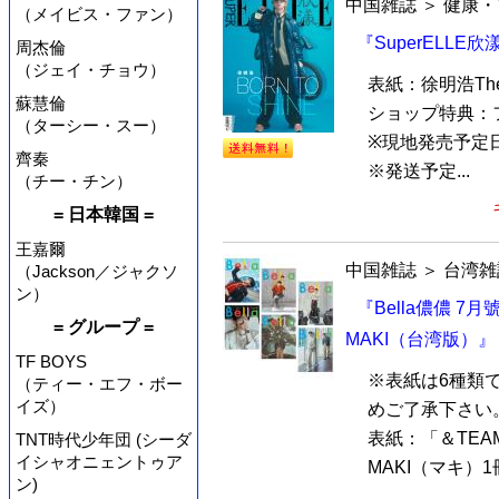
中国雑誌
＞
健康・
（メイビス・ファン）
『SuperELLE
周杰倫
（ジェイ・チョウ）
表紙：徐明浩Th
蘇慧倫
ショップ特典：
（ターシー・スー）
※現地発売予定日
齊秦
※発送予定...
（チー・チン）
= 日本韓国 =
王嘉爾
中国雑誌
＞
台湾雑
（Jackson／ジャクソ
ン）
『Bella儂儂 7月號
= グループ =
MAKI（台湾版）』
TF BOYS
※表紙は6種類
（ティー・エフ・ボー
イズ）
めご了承下さい
表紙：「＆TEAM
TNT時代少年団 (シーダ
イシャオニェントゥア
MAKI（マキ）1冊
ン)