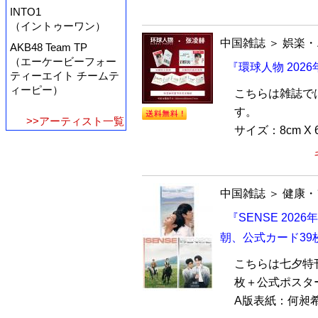
INTO1
（イントゥーワン）
中国雑誌
＞
娯楽・
AKB48 Team TP
（エーケービーフォー
『環球人物 202
ティーエイト チームテ
ィーピー）
こちらは雑誌で
す。
>>アーティスト一覧
サイズ：8cm X 6c
中国雑誌
＞
健康・
『SENSE 20
朝、公式カード39
こちらは七夕特
枚＋公式ポスタ
A版表紙：何昶希