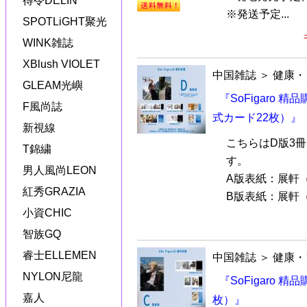
得令DELIN
※発送予定...
SPOTLiGHT聚光
WINK雑誌
XBlush VIOLET
中国雑誌
＞
健康・
GLEAM光嶼
『SoFigaro 
F風尚誌
式カード22枚）』
新視線
こちらはD版3
T錦繍
す。
男人風尚LEON
A版表紙：展軒
紅秀GRAZIA
B版表紙：展軒（
小資CHIC
智族GQ
睿士ELLEMEN
中国雑誌
＞
健康・
NYLON尼龍
『SoFigaro 
嘉人
枚）』