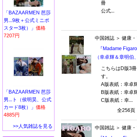
冊
公式...
「BAZAARMEN 芭莎
男...9枚＋公式ミニポ
スター3枚）」
価格
7207円
中国雑誌
＞
健康・
『Madame Fig
（幸卓輝＆章明伯、
こちらはD版3
す。
A版表紙：幸卓
「BAZAARMEN 芭莎
B版表紙：幸卓
男...ト（侯明昊、公式
C版表紙：幸...
カード8枚）」
価格
全256
4885円
>>人気雑誌を見る
中国雑誌
＞
健康・