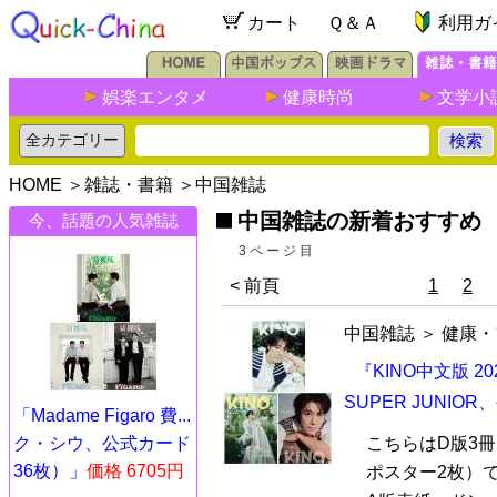
カート
Ｑ＆Ａ
利用ガ
娯楽エンタメ
健康時尚
文学小
HOME
＞
雑誌・書籍
＞
中国雑誌
中国雑誌の新着おすすめ
今、話題の人気雑誌
3ページ目
< 前頁
1
2
中国雑誌
＞
健康・
『KINO中文版 2
SUPER JUNI
「Madame Figaro 費...
ク・シウ、公式カード
こちらはD版3
36枚）」
価格 6705円
ポスター2枚）