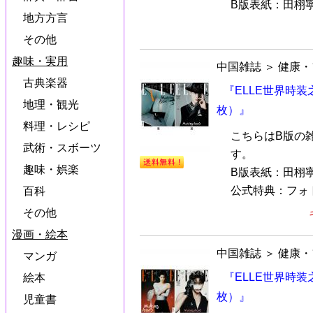
B版表紙：田栩寧（
地方方言
その他
趣味・実用
中国雑誌
＞
健康・
古典楽器
『ELLE世界時装
地理・観光
枚）』
料理・レシピ
こちらはB版の
武術・スボーツ
す。
趣味・娯楽
B版表紙：田栩
公式特典：フォトカ
百科
その他
漫画・絵本
中国雑誌
＞
健康・
マンガ
『ELLE世界時装
絵本
枚）』
児童書