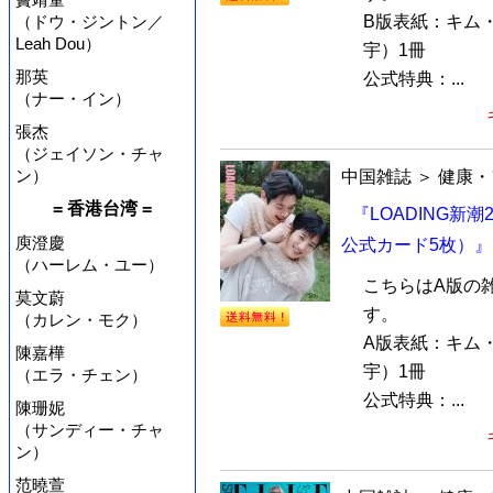
B版表紙：キム
（ドウ・ジントン／
Leah Dou）
宇）1冊
那英
公式特典：...
（ナー・イン）
張杰
（ジェイソン・チャ
ン）
中国雑誌
＞
健康・
= 香港台湾 =
『LOADING新
庾澄慶
公式カード5枚）』
（ハーレム・ユー）
こちらはA版の
莫文蔚
す。
（カレン・モク）
A版表紙：キム
陳嘉樺
宇）1冊
（エラ・チェン）
公式特典：...
陳珊妮
（サンディー・チャ
ン）
范曉萱