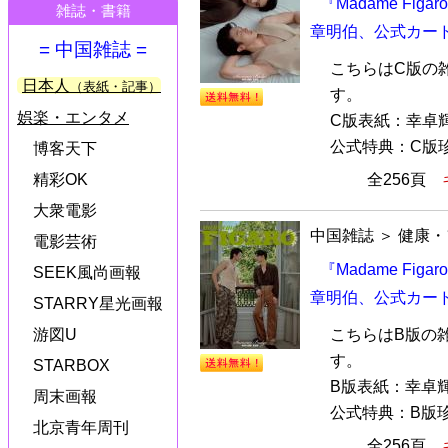
『Madame Fig
雑誌・書籍
章明伯、公式カー
= 中国雑誌 =
こちらはC版の
日本人
（表紙・記事）
す。
娯楽・エンタメ
C版表紙：幸卓
公式特典：C版珍
博客天下
全256頁
精彩OK
大衆電影
中国雑誌
＞
健康・
電影芸術
『Madame Fig
SEEK風尚画報
章明伯、公式カー
STARRY星光画報
こちらはB版の
游図U
す。
STARBOX
B版表紙：幸卓
周末画報
公式特典：B版珍
北京青年周刊
全256頁