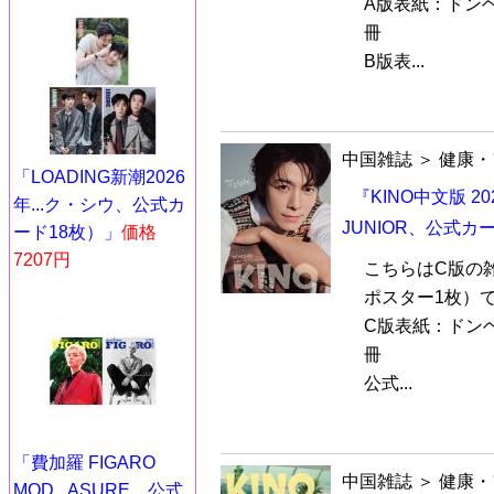
A版表紙：ドンヘD
冊
B版表...
中国雑誌
＞
健康・
「LOADING新潮2026
『KINO中文版 2
年...ク・シウ、公式カ
JUNIOR、公式
ード18枚）」
価格
7207円
こちらはC版の
ポスター1枚）
C版表紙：ドンヘD
冊
公式...
「費加羅 FIGARO
中国雑誌
＞
健康・
MOD...ASURE、公式