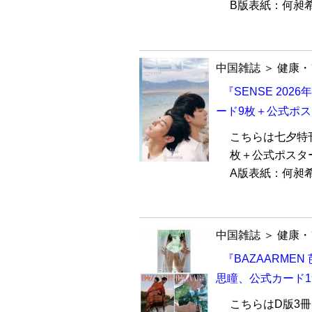
B版表紙：何昶希
中国雑誌
＞
健康・
『SENSE 20
ード9枚＋公式ポス
こちらは七夕特
枚＋公式ポスタ
A版表紙：何昶希
中国雑誌
＞
健康・
『BAZAARMEN
思瞳、公式カード1
こちらはD版3