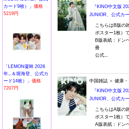
カード9枚）」
価格
『KINO中文版 2
5219円
JUNIOR、公式
こちらはB版の
ポスター1枚）
B版表紙：ドンヘD
冊
公式...
「LEMON凝眸 2026
年...＆堀海登、公式カ
ード14枚）」
価格
中国雑誌
＞
健康・
7207円
『KINO中文版 2
JUNIOR、公式
こちらはA版の
ポスター1枚）
A版表紙：ドンヘD