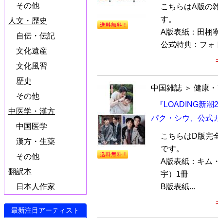
その他
こちらはA版の
す。
人文・歴史
A版表紙：田栩
自伝・伝記
公式特典：フォトカ
文化遺産
文化風習
歴史
中国雑誌
＞
健康・
その他
『LOADING新
中医学・漢方
パク・シウ、公式カ
中国医学
こちらはD版完
漢方・生薬
です。
その他
A版表紙：キム
翻訳本
宇）1冊
B版表紙...
日本人作家
最新注目アーティスト