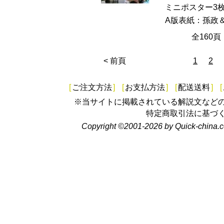
ミニポスター3
A版表紙：孫政＆
全160
< 前頁
1
2
[
ご注文方法
]
[
お支払方法
]
[
配送送料
]
[
※当サイトに掲載されている解説文など
特定商取引法に基づ
Copyright ©2001-2026 by Quick-china.c