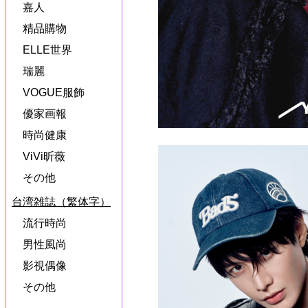
嘉人
精品購物
ELLE世界
瑞麗
VOGUE服飾
優家画報
時尚健康
ViVi昕薇
その他
台湾雑誌（繁体字）
流行時尚
男性風尚
影視偶像
その他