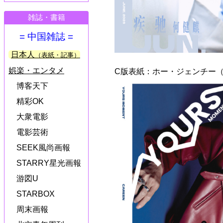
雑誌・書籍
= 中国雑誌 =
日本人
（表紙・記事）
娯楽・エンタメ
C版表紙：ホー・ジェンチー（
博客天下
精彩OK
大衆電影
電影芸術
SEEK風尚画報
STARRY星光画報
游図U
STARBOX
周末画報