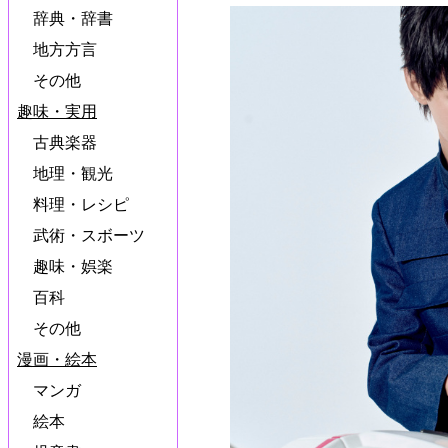
辞典・辞書
地方方言
その他
趣味・実用
古典楽器
地理・観光
料理・レシピ
武術・スボーツ
趣味・娯楽
百科
その他
漫画・絵本
マンガ
絵本