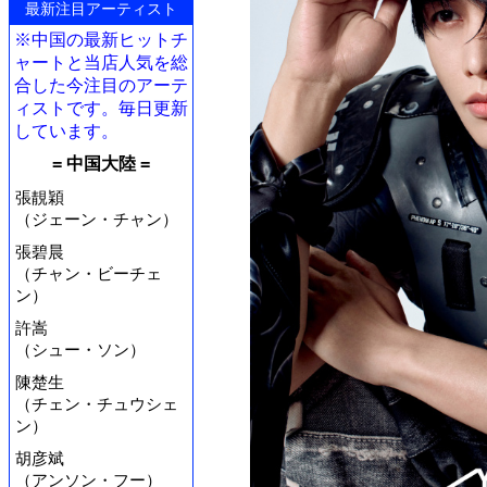
最新注目アーティスト
※中国の最新ヒットチ
ャートと当店人気を総
合した今注目のアーテ
ィストです。毎日更新
しています。
= 中国大陸 =
張靚穎
（ジェーン・チャン）
張碧晨
（チャン・ビーチェ
ン）
許嵩
（シュー・ソン）
陳楚生
（チェン・チュウシェ
ン）
胡彦斌
（アンソン・フー）