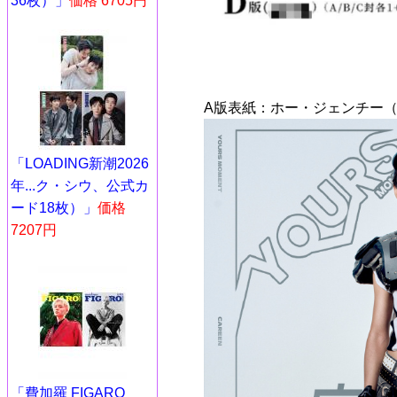
36枚）」
価格 6705円
A版表紙：ホー・ジェンチー（
「LOADING新潮2026
年...ク・シウ、公式カ
ード18枚）」
価格
7207円
「費加羅 FIGARO