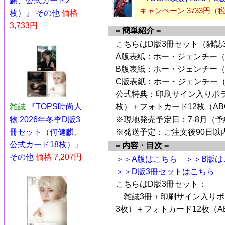
麒、公式カード2
キャンペーン 3733円
枚）』 その他
価格
3,733円
= 簡単紹介 =
こちらはD版3冊セット（雑誌
A版表紙：ホー・ジェンチー（
B版表紙：ホー・ジェンチー（
C版表紙：ホー・ジェンチー（
公式特典：印刷サイン入りポラ
雑誌
『TOPS時尚人
枚）＋フォトカード12枚（AB
物 2026年冬季D版3
※現地発売予定日：7-8月（
冊セット（何健麒、
※発送予定：ご注文後90日以
公式カード18枚）』
= 内容・目次 =
その他
価格 7,207円
＞＞A版はこちら
＞＞B版は
＞＞D版3冊セットはこちら
こちらはD版3冊セット：
雑誌3冊＋印刷サイン入りポラ
3枚）＋フォトカード12枚（A