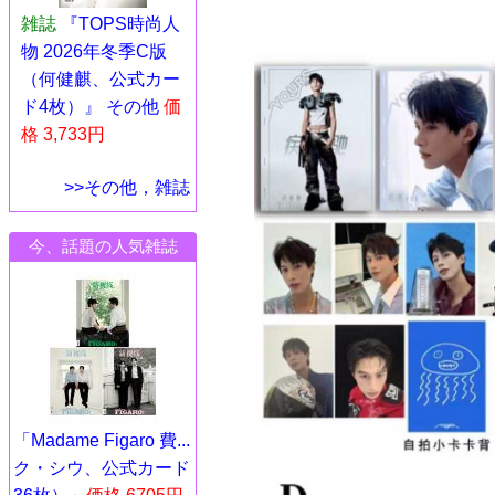
雑誌
『TOPS時尚人
物 2026年冬季C版
（何健麒、公式カー
ド4枚）』 その他
価
格 3,733円
>>その他，雑誌
今、話題の人気雑誌
「Madame Figaro 費...
ク・シウ、公式カード