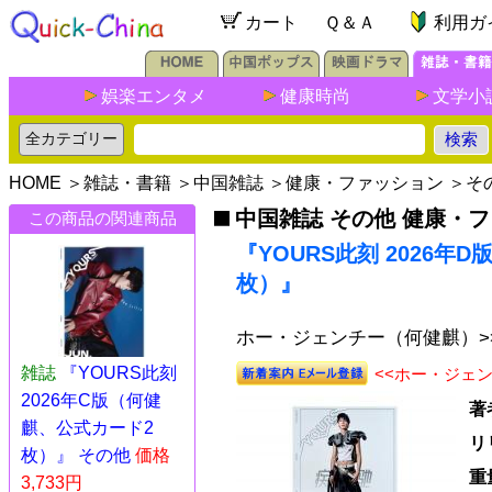
カート
Ｑ＆Ａ
利用ガ
娯楽エンタメ
健康時尚
文学小
HOME
＞
雑誌・書籍
＞
中国雑誌
＞
健康・ファッション
＞
そ
中国雑誌 その他 健康・
この商品の関連商品
『YOURS此刻 2026年
枚）』
ホー・ジェンチー（何健麒）>
雑誌
『YOURS此刻
<<ホー・ジェ
2026年C版（何健
著
麒、公式カード2
リ
枚）』 その他
価格
重
3,733円