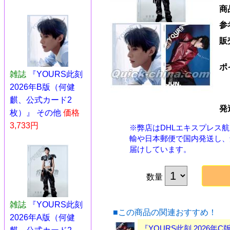
商
参
販
ポ
雑誌
『YOURS此刻
2026年B版（何健
麒、公式カード2
発
枚）』 その他
価格
3,733円
※弊店はDHLエキスプレス
輸や日本郵便で国内発送し、
届けしています。
数量
雑誌
『YOURS此刻
■この商品の関連おすすめ！
2026年A版（何健
『YOURS此刻 2026