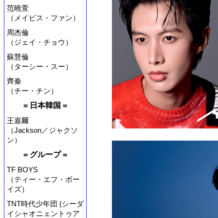
范曉萱
（メイビス・ファン）
周杰倫
（ジェイ・チョウ）
蘇慧倫
（ターシー・スー）
齊秦
（チー・チン）
= 日本韓国 =
王嘉爾
（Jackson／ジャクソ
ン）
= グループ =
TF BOYS
（ティー・エフ・ボー
イズ）
TNT時代少年団 (シーダ
イシャオニェントゥア