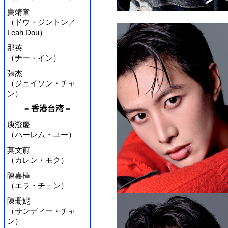
竇靖童
（ドウ・ジントン／
Leah Dou）
那英
（ナー・イン）
張杰
（ジェイソン・チャ
ン）
= 香港台湾 =
庾澄慶
（ハーレム・ユー）
莫文蔚
（カレン・モク）
陳嘉樺
（エラ・チェン）
陳珊妮
（サンディー・チャ
ン）