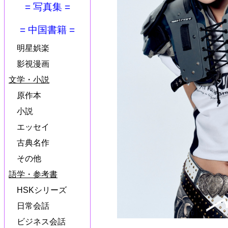
= 写真集 =
= 中国書籍 =
明星娯楽
影視漫画
文学・小説
原作本
小説
エッセイ
古典名作
その他
語学・参考書
HSKシリーズ
日常会話
ビジネス会話