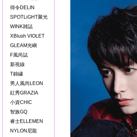
得令DELIN
SPOTLiGHT聚光
WINK雑誌
XBlush VIOLET
GLEAM光嶼
F風尚誌
新視線
T錦繍
男人風尚LEON
紅秀GRAZIA
小資CHIC
智族GQ
睿士ELLEMEN
NYLON尼龍