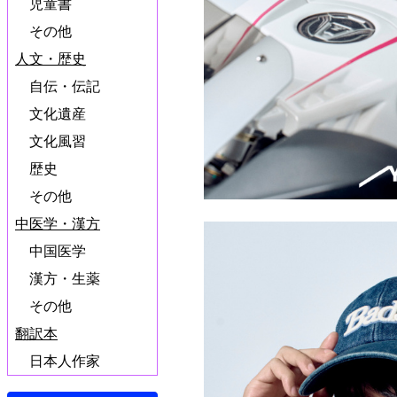
児童書
その他
人文・歴史
自伝・伝記
文化遺産
文化風習
歴史
その他
中医学・漢方
中国医学
漢方・生薬
その他
翻訳本
日本人作家