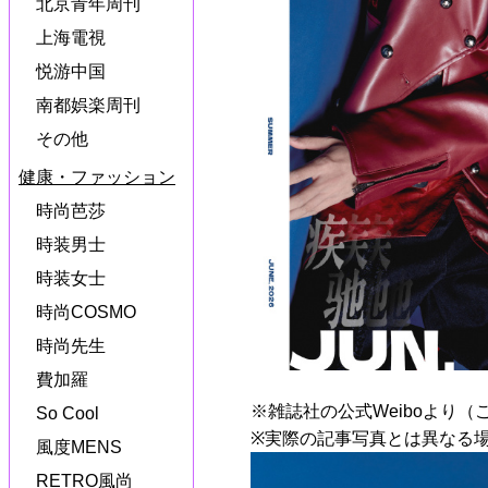
北京青年周刊
上海電視
悦游中国
南都娯楽周刊
その他
健康・ファッション
時尚芭莎
時装男士
時装女士
時尚COSMO
時尚先生
費加羅
※雑誌社の公式Weiboより（
So Cool
※実際の記事写真とは異なる
風度MENS
RETRO風尚