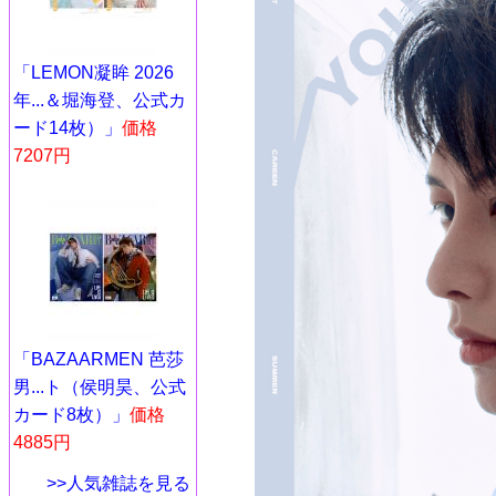
「LEMON凝眸 2026
年...＆堀海登、公式カ
ード14枚）」
価格
7207円
「BAZAARMEN 芭莎
男...ト（侯明昊、公式
カード8枚）」
価格
4885円
>>人気雑誌を見る