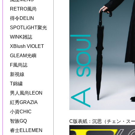
RETRO風尚
得令DELIN
SPOTLiGHT聚光
WINK雑誌
XBlush VIOLET
GLEAM光嶼
F風尚誌
新視線
T錦繍
男人風尚LEON
紅秀GRAZIA
小資CHIC
智族GQ
C版表紙：沉思（チェン・スー
睿士ELLEMEN