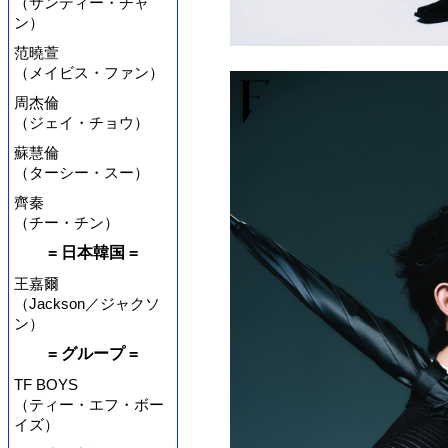
（サンディー・チャ
ン）
范曉萱
（メイビス・ファン）
周杰倫
（ジェイ・チョウ）
蘇慧倫
（ターシー・スー）
齊秦
（チー・チン）
= 日本韓国 =
王嘉爾
（Jackson／ジャクソ
ン）
= グループ =
TF BOYS
（ティー・エフ・ボー
イズ）