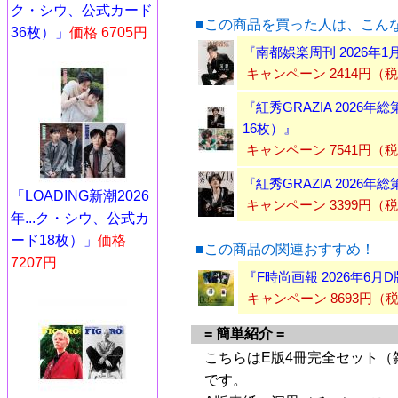
ク・シウ、公式カード
■この商品を買った人は、こん
36枚）」
価格 6705円
『南都娯楽周刊 2026年
キャンペーン 2414円（
『紅秀GRAZIA 2026
16枚）』
キャンペーン 7541円（
『紅秀GRAZIA 2026
「LOADING新潮2026
キャンペーン 3399円（
年...ク・シウ、公式カ
ード18枚）」
価格
■この商品の関連おすすめ！
7207円
『F時尚画報 2026年6
キャンペーン 8693円（
= 簡単紹介 =
こちらはE版4冊完全セット（
です。