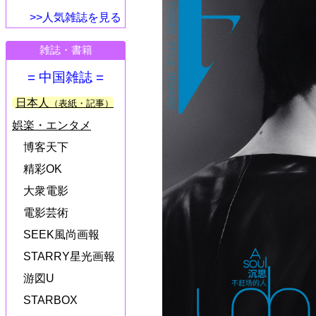
>>人気雑誌を見る
雑誌・書籍
= 中国雑誌 =
日本人
（表紙・記事）
娯楽・エンタメ
博客天下
精彩OK
大衆電影
電影芸術
SEEK風尚画報
STARRY星光画報
游図U
STARBOX