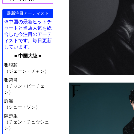
最新注目アーティスト
※中国の最新ヒットチ
ャートと当店人気を総
合した今注目のアーテ
ィストです。毎日更新
しています。
= 中国大陸 =
張靚穎
（ジェーン・チャン）
張碧晨
（チャン・ビーチェ
ン）
許嵩
（シュー・ソン）
陳楚生
（チェン・チュウシェ
ン）