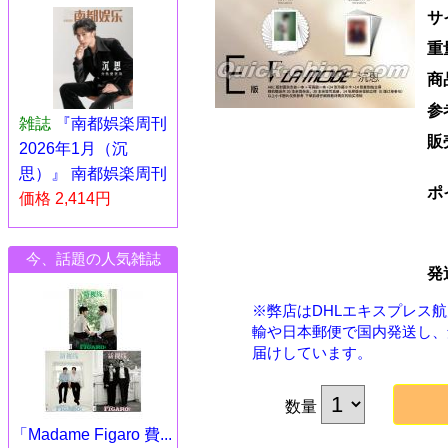
サ
重
商
参
雑誌
『南都娯楽周刊
販
2026年1月（沉
思）』 南都娯楽周刊
ポ
価格 2,414円
今、話題の人気雑誌
発
※弊店はDHLエキスプレス
輸や日本郵便で国内発送し、
届けしています。
数量
「Madame Figaro 費...