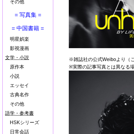
その他
= 写真集 =
= 中国書籍 =
明星娯楽
影視漫画
文学・小説
※雑誌社の公式Weiboより（
原作本
※実際の記事写真とは異なる
小説
エッセイ
古典名作
その他
語学・参考書
HSKシリーズ
日常会話