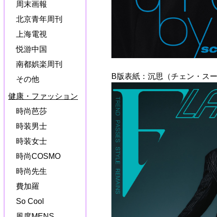
周末画報
北京青年周刊
上海電視
悦游中国
南都娯楽周刊
B版表紙：沉思（チェン・スー
その他
健康・ファッション
時尚芭莎
時装男士
時装女士
時尚COSMO
時尚先生
費加羅
So Cool
風度MENS