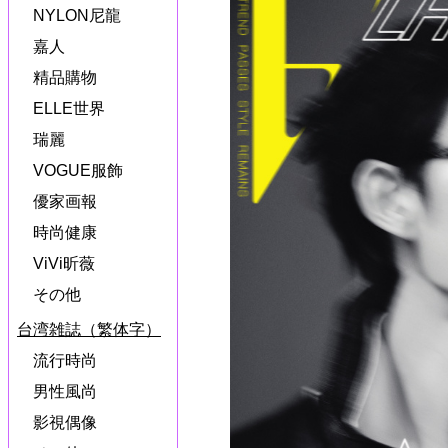
NYLON尼龍
嘉人
精品購物
ELLE世界
瑞麗
VOGUE服飾
優家画報
時尚健康
ViVi昕薇
その他
台湾雑誌（繁体字）
流行時尚
男性風尚
影視偶像