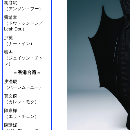
胡彦斌
（アンソン・フー）
竇靖童
（ドウ・ジントン／
Leah Dou）
那英
（ナー・イン）
張杰
（ジェイソン・チャ
ン）
= 香港台湾 =
庾澄慶
（ハーレム・ユー）
莫文蔚
（カレン・モク）
陳嘉樺
（エラ・チェン）
陳珊妮