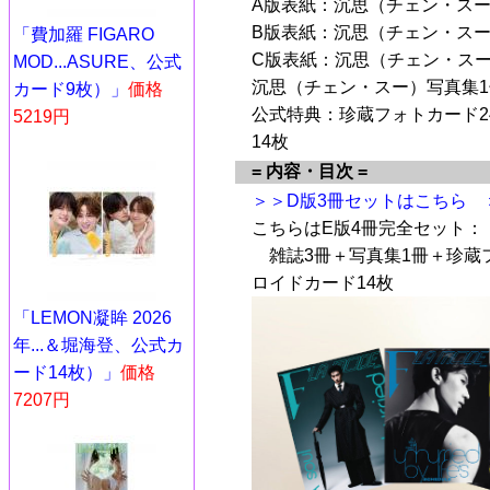
A版表紙：沉思（チェン・スー
B版表紙：沉思（チェン・スー
「費加羅 FIGARO
C版表紙：沉思（チェン・スー
MOD...ASURE、公式
沉思（チェン・スー）写真集1
カード9枚）」
価格
公式特典：珍蔵フォトカード2
5219円
14枚
= 内容・目次 =
＞＞D版3冊セットはこちら
こちらはE版4冊完全セット：
雑誌3冊＋写真集1冊＋珍蔵
ロイドカード14枚
「LEMON凝眸 2026
年...＆堀海登、公式カ
ード14枚）」
価格
7207円