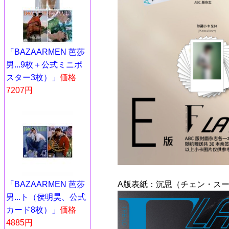
「BAZAARMEN 芭莎
男...9枚＋公式ミニポ
スター3枚）」
価格
7207円
「BAZAARMEN 芭莎
A版表紙：沉思（チェン・スー
男...ト（侯明昊、公式
カード8枚）」
価格
4885円