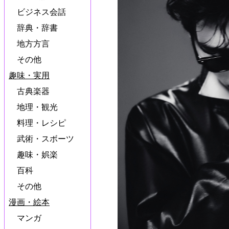
ビジネス会話
辞典・辞書
地方方言
その他
趣味・実用
古典楽器
地理・観光
料理・レシピ
武術・スボーツ
趣味・娯楽
百科
その他
漫画・絵本
マンガ