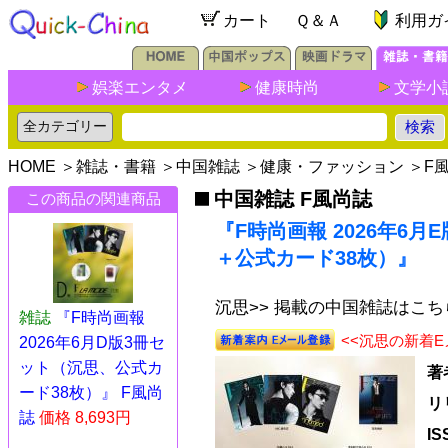
カート
Ｑ＆Ａ
利用ガ
娯楽エンタメ
健康時尚
文学小
HOME
＞
雑誌・書籍
＞
中国雑誌
＞
健康・ファッション
＞
F
中国雑誌 F風尚誌
この商品の関連商品
『F時尚画報 2026年6
＋公式カード38枚）』
沉思>> 掲載の中国雑誌はこち
雑誌
『F時尚画報
<<沉思の新着
2026年6月D版3冊セ
ット（沉思、公式カ
著
ード38枚）』 F風尚
リ
誌
価格 8,693円
I