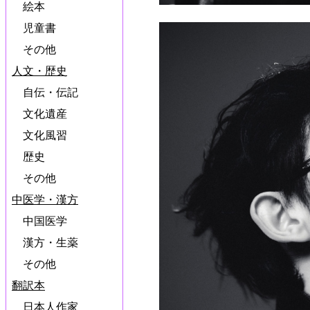
絵本
児童書
その他
人文・歴史
自伝・伝記
文化遺産
文化風習
歴史
その他
中医学・漢方
中国医学
漢方・生薬
その他
翻訳本
日本人作家