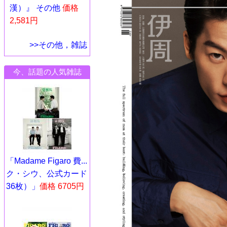
漢）』 その他
価格
2,581円
>>その他，雑誌
今、話題の人気雑誌
「Madame Figaro 費...
ク・シウ、公式カード
36枚）」
価格 6705円