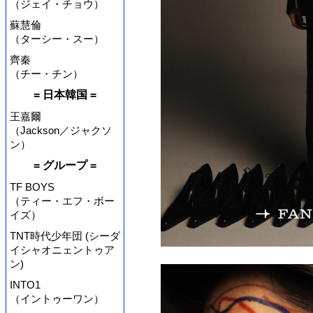
（ジェイ・チョウ）
蘇慧倫
（ターシー・スー）
齊秦
（チー・チン）
= 日本韓国 =
王嘉爾
（Jackson／ジャクソ
ン）
= グループ =
TF BOYS
（ティー・エフ・ボー
イズ）
TNT時代少年団 (シーダ
イシャオニェントゥア
ン)
INTO1
（イントゥーワン）