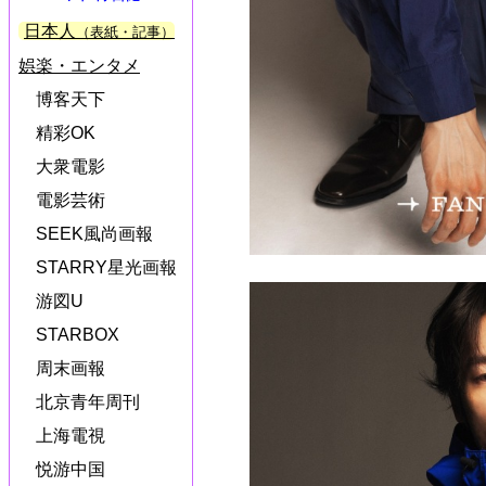
日本人
（表紙・記事）
娯楽・エンタメ
博客天下
精彩OK
大衆電影
電影芸術
SEEK風尚画報
STARRY星光画報
游図U
STARBOX
周末画報
北京青年周刊
上海電視
悦游中国