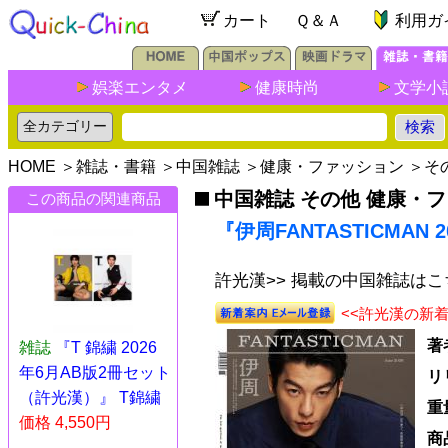
カート
Ｑ＆Ａ
利用ガ
娯楽エンタメ
健康時尚
文学小
HOME
＞
雑誌・書籍
＞
中国雑誌
＞
健康・ファッション
＞
そ
中国雑誌 その他 健康・
この商品の関連商品
『伊周FANTASTICMAN
許光漢>> 掲載の中国雑誌はこ
<<許光漢の新
著
雑誌
『T 錦繍 2026
年6月AB版2冊セット
リ
（許光漢）』 T錦繍
重
価格 4,550円
商