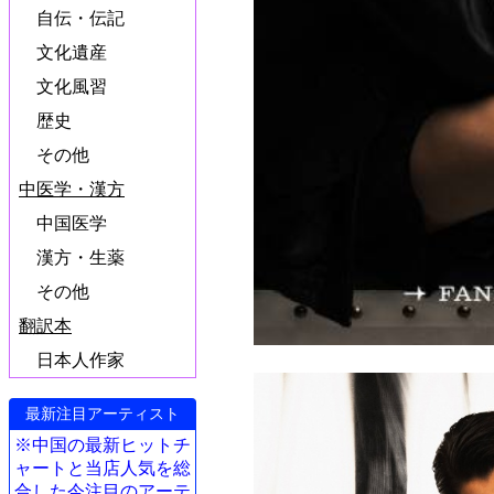
自伝・伝記
文化遺産
文化風習
歴史
その他
中医学・漢方
中国医学
漢方・生薬
その他
翻訳本
日本人作家
最新注目アーティスト
※中国の最新ヒットチ
ャートと当店人気を総
合した今注目のアーテ