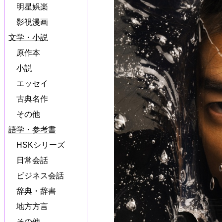
明星娯楽
影視漫画
文学・小説
原作本
小説
エッセイ
古典名作
その他
語学・参考書
HSKシリーズ
日常会話
ビジネス会話
辞典・辞書
地方方言
その他