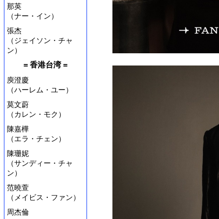
那英
（ナー・イン）
張杰
（ジェイソン・チャ
ン）
= 香港台湾 =
庾澄慶
（ハーレム・ユー）
莫文蔚
（カレン・モク）
陳嘉樺
（エラ・チェン）
陳珊妮
（サンディー・チャ
ン）
范曉萱
（メイビス・ファン）
周杰倫