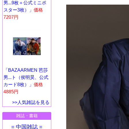
男...9枚＋公式ミニポ
スター3枚）」
価格
7207円
「BAZAARMEN 芭莎
男...ト（侯明昊、公式
カード8枚）」
価格
4885円
>>人気雑誌を見る
雑誌・書籍
= 中国雑誌 =