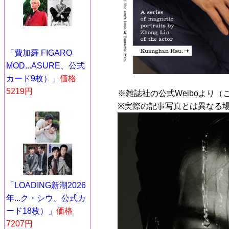
「費加羅 FIGARO
MOD...ASURE、公式
カード9枚）」
価格
5219円
※雑誌社の公式Weiboより（
※実際の記事写真とは異なる
「LOADING新潮2026
年...ク・シウ、公式カ
ード18枚）」
価格
7207円