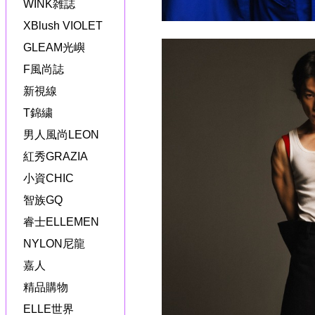
WINK雑誌
XBlush VIOLET
GLEAM光嶼
F風尚誌
新視線
T錦繍
男人風尚LEON
紅秀GRAZIA
小資CHIC
智族GQ
睿士ELLEMEN
NYLON尼龍
嘉人
精品購物
ELLE世界