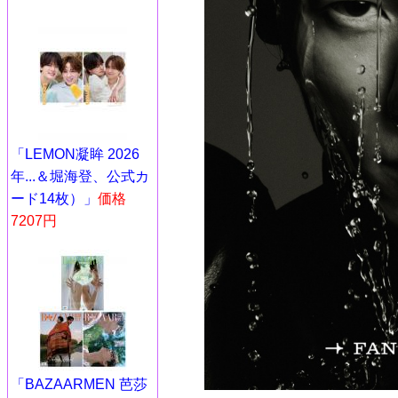
「LEMON凝眸 2026
年...＆堀海登、公式カ
ード14枚）」
価格
7207円
「BAZAARMEN 芭莎