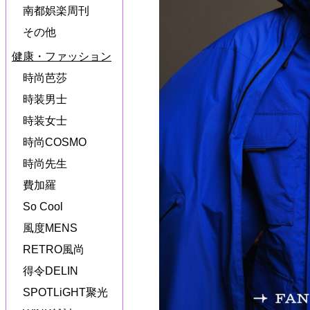
南都娯楽周刊
その他
健康・ファッション
時尚芭莎
時装男士
時装女士
時尚COSMO
時尚先生
費加羅
So Cool
風度MENS
RETRO風尚
得令DELIN
SPOTLiGHT聚光