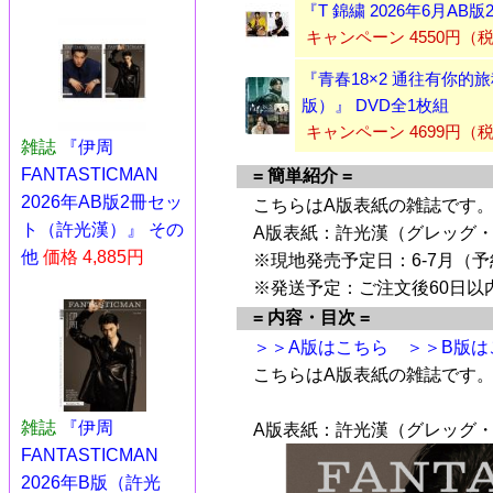
『T 錦繍 2026年6月A
キャンペーン 4550円
『青春18×2 通往有你的
版）』 DVD全1枚組
キャンペーン 4699円（
雑誌
『伊周
FANTASTICMAN
= 簡単紹介 =
2026年AB版2冊セッ
こちらはA版表紙の雑誌です
ト（許光漢）』 その
A版表紙：許光漢（グレッグ・
他
価格 4,885円
※現地発売予定日：6-7月（
※発送予定：ご注文後60日以
= 内容・目次 =
＞＞A版はこちら
＞＞B版は
こちらはA版表紙の雑誌です
雑誌
『伊周
A版表紙：許光漢（グレッグ・
FANTASTICMAN
2026年B版（許光