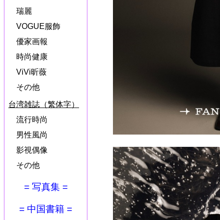
瑞麗
VOGUE服飾
優家画報
時尚健康
ViVi昕薇
その他
台湾雑誌（繁体字）
流行時尚
男性風尚
影視偶像
その他
= 写真集 =
= 中国書籍 =