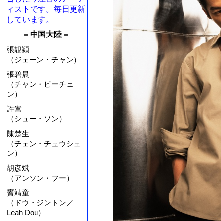
ィストです。毎日更新
しています。
= 中国大陸 =
張靚穎
（ジェーン・チャン）
張碧晨
（チャン・ビーチェ
ン）
許嵩
（シュー・ソン）
陳楚生
（チェン・チュウシェ
ン）
胡彦斌
（アンソン・フー）
竇靖童
（ドウ・ジントン／
Leah Dou）