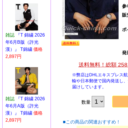
参
販
ポ
雑誌
『T 錦繍 2026
年6月B版（許光
漢）』 T錦繍
価格
発
2,897円
送料無料！総額 25
※弊店はDHLエキスプレス
輸や日本郵便で国内発送し、
届けしています。
雑誌
『T 錦繍 2026
数量
年6月A版（許光
漢）』 T錦繍
価格
2,897円
■この商品の関連おすすめ！