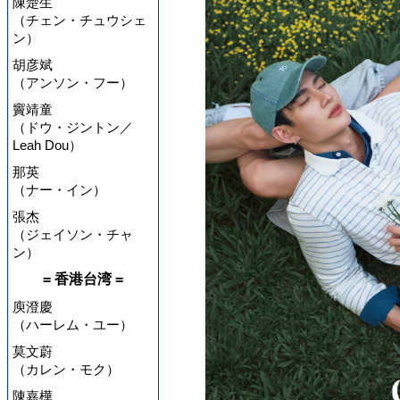
陳楚生
（チェン・チュウシェ
ン）
胡彦斌
（アンソン・フー）
竇靖童
（ドウ・ジントン／
Leah Dou）
那英
（ナー・イン）
張杰
（ジェイソン・チャ
ン）
= 香港台湾 =
庾澄慶
（ハーレム・ユー）
莫文蔚
（カレン・モク）
陳嘉樺