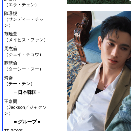
（エラ・チェン）
陳珊妮
（サンディー・チャ
ン）
范曉萱
（メイビス・ファン）
周杰倫
（ジェイ・チョウ）
蘇慧倫
（ターシー・スー）
齊秦
（チー・チン）
= 日本韓国 =
王嘉爾
（Jackson／ジャクソ
ン）
= グループ =
TF BOYS