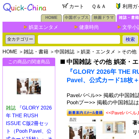
カート
Ｑ＆Ａ
利用ガ
娯楽エンタメ
健康時尚
文学小
HOME
＞
雑誌・書籍
＞
中国雑誌
＞
娯楽・エンタメ
＞
その他
中国雑誌 その他 娯楽・
この商品の関連商品
『GLORY 2026年 THE 
Pavel、公式カード18
Pavelパベル>> 掲載の中国
Poohプー>> 掲載の中国雑誌
雑誌
『GLORY 2026
<<Pavelパ
年 THE RUSH
著
ISSUE C版2冊セッ
ト（Pooh Pavel、公
リ
式カード15枚）』 そ