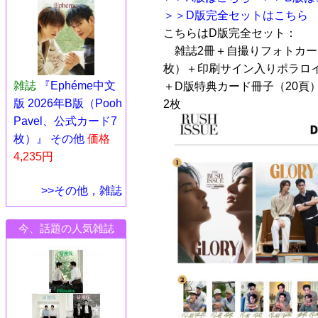
＞＞D版完全セットはこちら
こちらはD版完全セット：
雑誌2冊＋自撮りフォトカード
枚）＋印刷サイン入りポラロイ
雑誌
『Ephéme中文
＋D版特典カード冊子（20頁
版 2026年B版（Pooh
2枚
Pavel、公式カード7
枚）』 その他
価格
4,235円
>>その他，雑誌
今、話題の人気雑誌