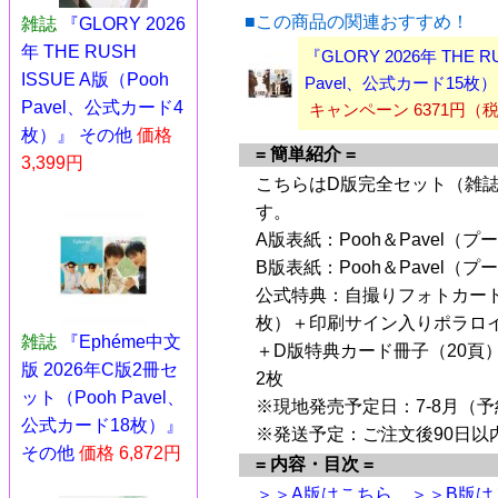
■この商品の関連おすすめ！
雑誌
『GLORY 2026
年 THE RUSH
『GLORY 2026年 THE 
ISSUE A版（Pooh
Pavel、公式カード15枚
Pavel、公式カード4
キャンペーン 6371円
枚）』 その他
価格
= 簡単紹介 =
3,399円
こちらはD版完全セット（雑誌
す。
A版表紙：Pooh＆Pavel（
B版表紙：Pooh＆Pavel（
公式特典：自撮りフォトカード
枚）＋印刷サイン入りポラロイ
雑誌
『Ephéme中文
＋D版特典カード冊子（20頁
版 2026年C版2冊セ
2枚
ット（Pooh Pavel、
※現地発売予定日：7-8月（
公式カード18枚）』
※発送予定：ご注文後90日以
その他
価格 6,872円
= 内容・目次 =
＞＞A版はこちら
＞＞B版は