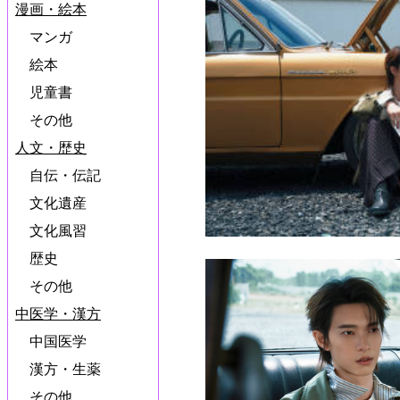
漫画・絵本
マンガ
絵本
児童書
その他
人文・歴史
自伝・伝記
文化遺産
文化風習
歴史
その他
中医学・漢方
中国医学
漢方・生薬
その他