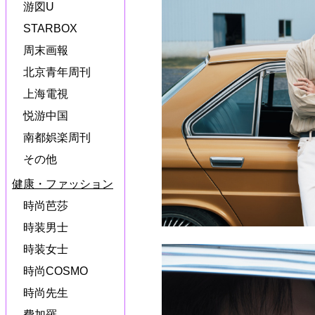
游図U
STARBOX
周末画報
北京青年周刊
上海電視
悦游中国
南都娯楽周刊
その他
健康・ファッション
時尚芭莎
時装男士
時装女士
時尚COSMO
時尚先生
費加羅