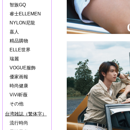
智族GQ
睿士ELLEMEN
NYLON尼龍
嘉人
精品購物
ELLE世界
瑞麗
VOGUE服飾
優家画報
時尚健康
ViVi昕薇
その他
台湾雑誌（繁体字）
流行時尚