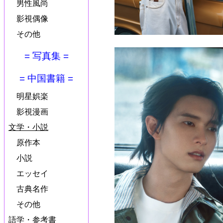
男性風尚
影視偶像
その他
= 写真集 =
= 中国書籍 =
明星娯楽
影視漫画
文学・小説
原作本
小説
エッセイ
古典名作
その他
語学・参考書