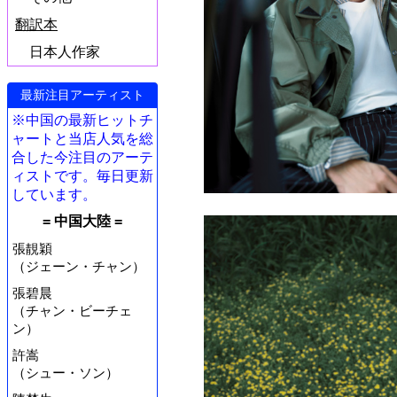
翻訳本
日本人作家
最新注目アーティスト
※中国の最新ヒットチ
ャートと当店人気を総
合した今注目のアーテ
ィストです。毎日更新
しています。
= 中国大陸 =
張靚穎
（ジェーン・チャン）
張碧晨
（チャン・ビーチェ
ン）
許嵩
（シュー・ソン）