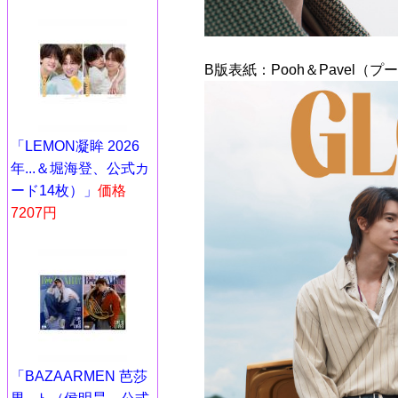
B版表紙：Pooh＆Pavel（
「LEMON凝眸 2026
年...＆堀海登、公式カ
ード14枚）」
価格
7207円
「BAZAARMEN 芭莎