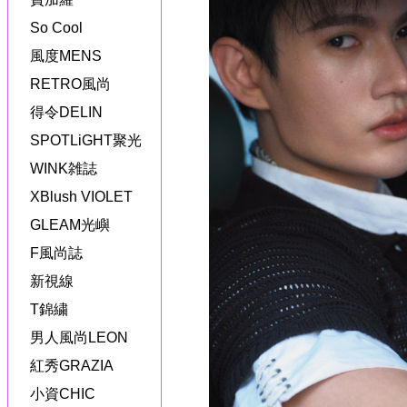
So Cool
風度MENS
RETRO風尚
得令DELIN
SPOTLiGHT聚光
WINK雑誌
XBlush VIOLET
GLEAM光嶼
F風尚誌
新視線
T錦繍
男人風尚LEON
紅秀GRAZIA
小資CHIC