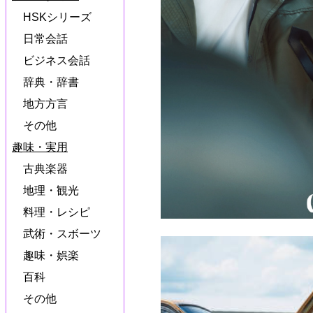
HSKシリーズ
日常会話
ビジネス会話
辞典・辞書
地方方言
その他
趣味・実用
古典楽器
地理・観光
料理・レシピ
武術・スボーツ
趣味・娯楽
百科
その他