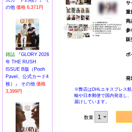
サ
の他
価格 6,371円
重
商
参
販
雑誌
『GLORY 2026
ポ
年 THE RUSH
ISSUE B版（Pooh
Pavel、公式カード4
発
枚）』 その他
価格
※弊店はDHLエキスプレス
3,399円
輸や日本郵便で国内発送し、
届けしています。
数量