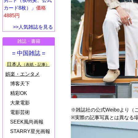
男...ト（侯明昊、公式
カード8枚）」
価格
4885円
>>人気雑誌を見る
雑誌・書籍
= 中国雑誌 =
日本人
（表紙・記事）
娯楽・エンタメ
博客天下
精彩OK
大衆電影
※雑誌社の公式Weiboより（
電影芸術
※実際の記事写真とは異なる
SEEK風尚画報
STARRY星光画報