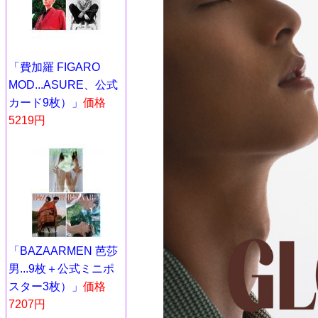
「費加羅 FIGARO
MOD...ASURE、公式
カード9枚）」
価格
5219円
「BAZAARMEN 芭莎
男...9枚＋公式ミニポ
スター3枚）」
価格
7207円