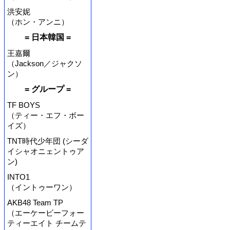
洪安妮
（ホン・アンニ）
= 日本韓国 =
王嘉爾
（Jackson／ジャクソ
ン）
= グループ =
TF BOYS
（ティー・エフ・ボー
イズ）
TNT時代少年団 (シーダ
イシャオニェントゥア
ン)
INTO1
（イントゥーワン）
AKB48 Team TP
（エーケービーフォー
ティーエイト チームテ