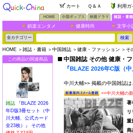
カート
Ｑ＆Ａ
利用ガ
娯楽エンタメ
健康時尚
文学小
HOME
＞
雑誌・書籍
＞
中国雑誌
＞
健康・ファッション
＞
そ
中国雑誌 その他 健康・
この商品の関連商品
『BLAZE 2026年C版
中川大輔>> 掲載の中国雑誌
<<中川大輔の
著
雑誌
『BLAZE 2026
年D版3冊セット（中
リ
川大輔、公式カード
重
全23枚）』 その他
商
価格 7,374円