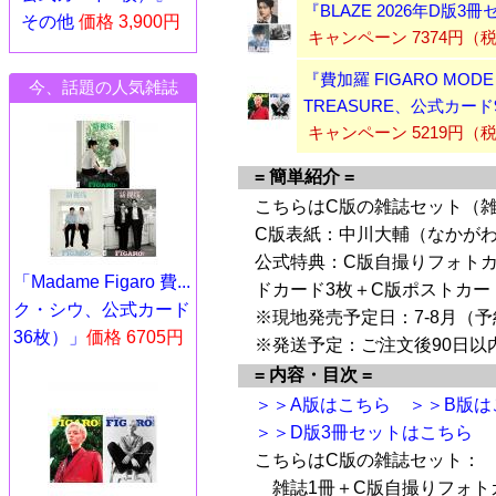
『BLAZE 2026年D
その他
価格 3,900円
キャンペーン 7374円（
『費加羅 FIGARO MOD
今、話題の人気雑誌
TREASURE、公式カー
キャンペーン 5219円
= 簡単紹介 =
こちらはC版の雑誌セット（雑
C版表紙：中川大輔（なかがわ
公式特典：C版自撮りフォトカ
「Madame Figaro 費...
ドカード3枚＋C版ポストカー
ク・シウ、公式カード
※現地発売予定日：7-8月（
36枚）」
価格 6705円
※発送予定：ご注文後90日以
= 内容・目次 =
＞＞A版はこちら
＞＞B版は
＞＞D版3冊セットはこちら
こちらはC版の雑誌セット：
雑誌1冊＋C版自撮りフォト