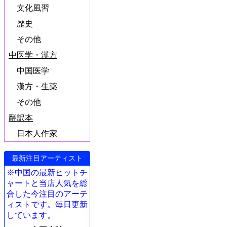
文化風習
歴史
その他
中医学・漢方
中国医学
漢方・生薬
その他
翻訳本
日本人作家
最新注目アーティスト
※中国の最新ヒットチ
ャートと当店人気を総
合した今注目のアーテ
ィストです。毎日更新
しています。