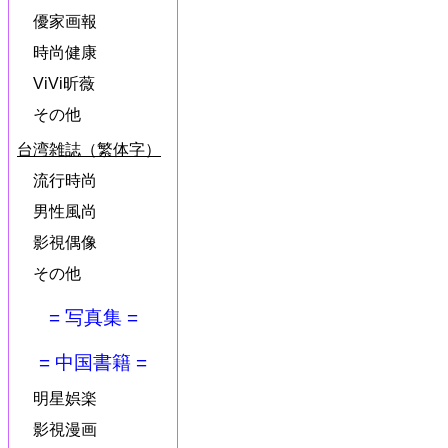
優家画報
時尚健康
ViVi昕薇
その他
台湾雑誌（繁体字）
流行時尚
男性風尚
影視偶像
その他
= 写真集 =
= 中国書籍 =
明星娯楽
影視漫画