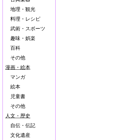
地理・観光
料理・レシピ
武術・スボーツ
趣味・娯楽
百科
その他
漫画・絵本
マンガ
絵本
児童書
その他
人文・歴史
自伝・伝記
文化遺産