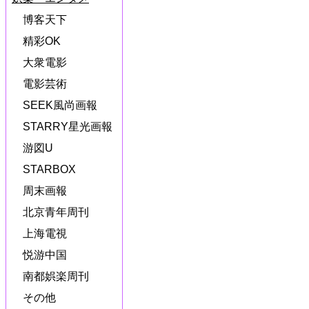
博客天下
精彩OK
大衆電影
電影芸術
SEEK風尚画報
STARRY星光画報
游図U
STARBOX
周末画報
北京青年周刊
上海電視
悦游中国
南都娯楽周刊
その他