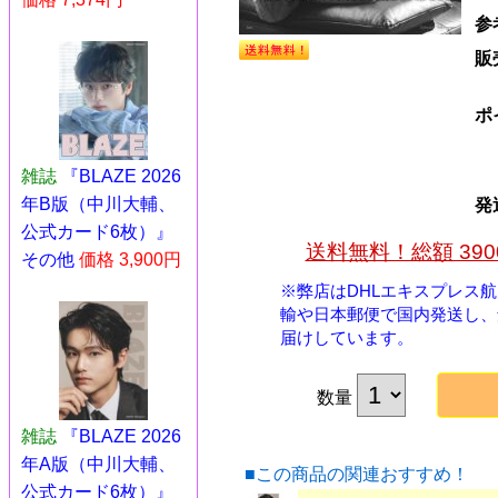
参
販
ポ
雑誌
『BLAZE 2026
年B版（中川大輔、
発
公式カード6枚）』
送料無料！総額 39
その他
価格 3,900円
※弊店はDHLエキスプレス
輸や日本郵便で国内発送し、
届けしています。
数量
雑誌
『BLAZE 2026
年A版（中川大輔、
■この商品の関連おすすめ！
公式カード6枚）』