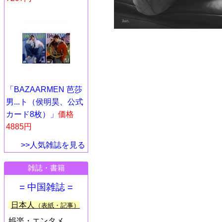
「BAZAARMEN 芭莎
男...ト（侯明昊、公式
カード8枚）」
価格
4885円
>>人気雑誌を見る
雑誌・書籍
= 中国雑誌 =
日本人
（表紙・記事）
娯楽・エンタメ