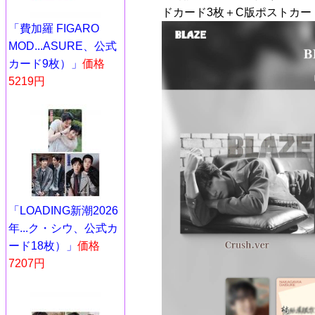
ドカード3枚＋C版ポストカー
「費加羅 FIGARO
MOD...ASURE、公式
カード9枚）」
価格
5219円
「LOADING新潮2026
年...ク・シウ、公式カ
ード18枚）」
価格
7207円