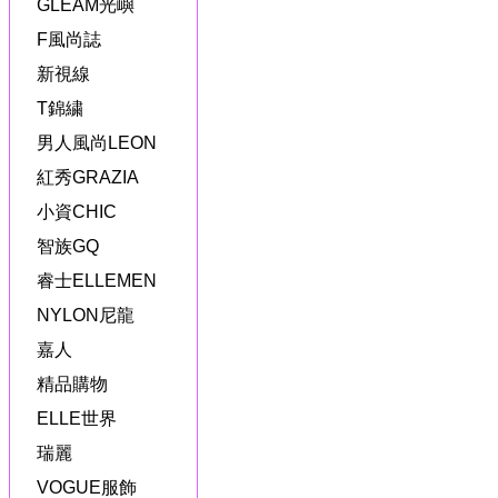
GLEAM光嶼
F風尚誌
新視線
T錦繍
男人風尚LEON
紅秀GRAZIA
小資CHIC
智族GQ
睿士ELLEMEN
NYLON尼龍
嘉人
精品購物
ELLE世界
瑞麗
VOGUE服飾