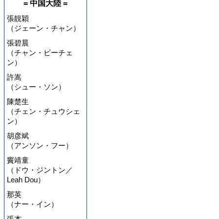
= 中国大陸 =
張靚穎
（ジェーン・チャン）
張碧晨
（チャン・ビーチェ
ン）
許嵩
（シュー・ソン）
陳楚生
（チェン・チュウシェ
ン）
胡彦斌
（アンソン・フー）
竇靖童
（ドウ・ジントン／
Leah Dou）
那英
（ナー・イン）
張杰