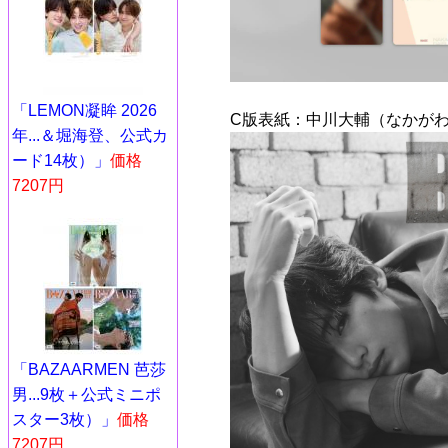
「LEMON凝眸 2026
C版表紙：中川大輔（なかがわ
年...＆堀海登、公式カ
ード14枚）」
価格
7207円
「BAZAARMEN 芭莎
男...9枚＋公式ミニポ
スター3枚）」
価格
7207円