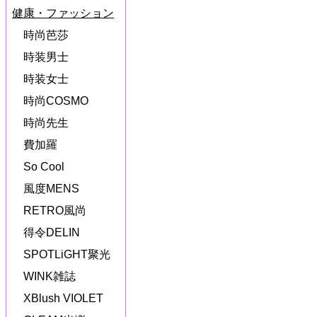
健康・ファッション
時尚芭莎
時装男士
時装女士
時尚COSMO
時尚先生
費加羅
So Cool
風度MENS
RETRO風尚
得令DELIN
SPOTLiGHT聚光
WINK雑誌
XBlush VIOLET