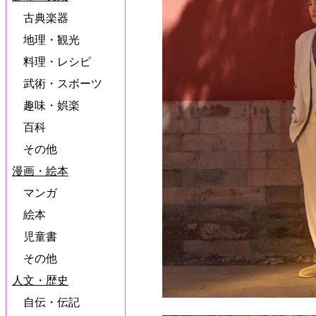
古典楽器
地理・観光
料理・レシピ
武術・スボーツ
趣味・娯楽
百科
その他
漫画・絵本
マンガ
絵本
児童書
その他
人文・歴史
自伝・伝記