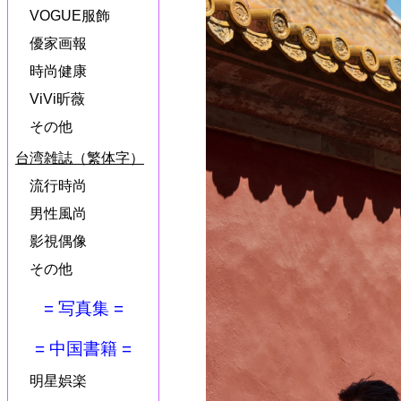
VOGUE服飾
優家画報
時尚健康
ViVi昕薇
その他
台湾雑誌（繁体字）
流行時尚
男性風尚
影視偶像
その他
= 写真集 =
= 中国書籍 =
明星娯楽