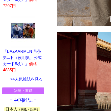
7207円
「BAZAARMEN 芭莎
男...ト（侯明昊、公式
カード8枚）」
価格
4885円
>>人気雑誌を見る
雑誌・書籍
= 中国雑誌 =
日本人
（表紙・記事）