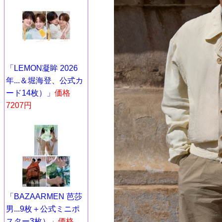
「LEMON凝眸 2026
年...＆堀海登、公式カ
ード14枚）」
価格
7207円
「BAZAARMEN 芭莎
男...9枚＋公式ミニポ
スター3枚）」
価格