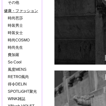
その他
健康・ファッション
時尚芭莎
時装男士
時装女士
時尚COSMO
時尚先生
費加羅
So Cool
風度MENS
RETRO風尚
得令DELIN
SPOTLiGHT聚光
WINK雑誌