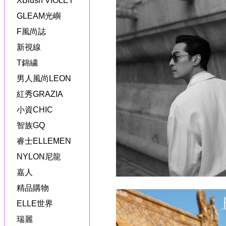
XBlush VIOLET
GLEAM光嶼
F風尚誌
新視線
T錦繍
男人風尚LEON
紅秀GRAZIA
小資CHIC
智族GQ
睿士ELLEMEN
NYLON尼龍
嘉人
精品購物
ELLE世界
瑞麗