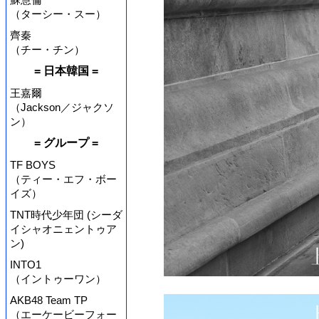
（ターシー・スー）
齊秦
（チー・チン）
= 日本韓国 =
王嘉爾
（Jackson／ジャクソ
ン）
= グループ =
TF BOYS
（ティー・エフ・ボー
イズ）
TNT時代少年団 (シーダ
イシャオニェントゥア
ン)
INTO1
（イントゥーワン）
AKB48 Team TP
（エーケービーフォー