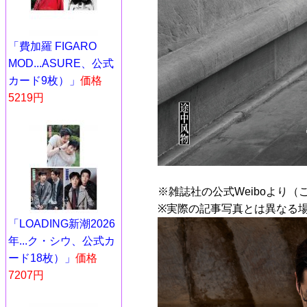
「費加羅 FIGARO
MOD...ASURE、公式
カード9枚）」
価格
5219円
※雑誌社の公式Weiboより（
※実際の記事写真とは異なる
「LOADING新潮2026
年...ク・シウ、公式カ
ード18枚）」
価格
7207円