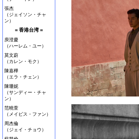
張杰
（ジェイソン・チャ
ン）
= 香港台湾 =
庾澄慶
（ハーレム・ユー）
莫文蔚
（カレン・モク）
陳嘉樺
（エラ・チェン）
陳珊妮
（サンディー・チャ
ン）
范曉萱
（メイビス・ファン）
周杰倫
（ジェイ・チョウ）
蘇慧倫