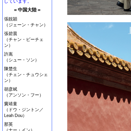
しています。
= 中国大陸 =
張靚穎
（ジェーン・チャン）
張碧晨
（チャン・ビーチェ
ン）
許嵩
（シュー・ソン）
陳楚生
（チェン・チュウシェ
ン）
胡彦斌
（アンソン・フー）
竇靖童
（ドウ・ジントン／
Leah Dou）
那英
（ナー・イン）