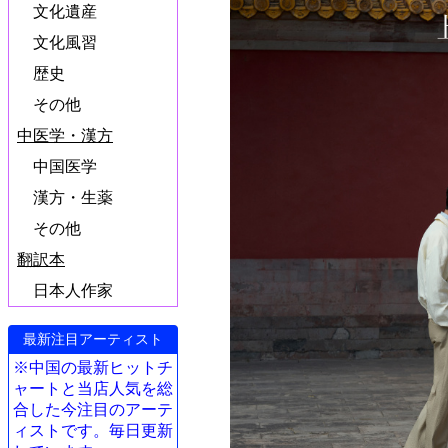
文化遺産
文化風習
歴史
その他
中医学・漢方
中国医学
漢方・生薬
その他
翻訳本
日本人作家
最新注目アーティスト
※中国の最新ヒットチ
ャートと当店人気を総
合した今注目のアーテ
ィストです。毎日更新