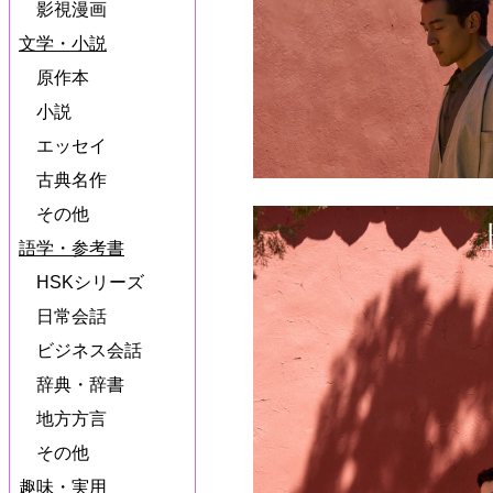
影視漫画
文学・小説
原作本
小説
エッセイ
古典名作
その他
語学・参考書
HSKシリーズ
日常会話
ビジネス会話
辞典・辞書
地方方言
その他
趣味・実用