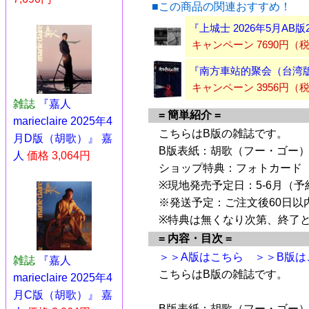
■この商品の関連おすすめ！
『上城士 2026年5月A
キャンペーン 7690円（
『南方車站的聚会（台湾版
キャンペーン 3956円（
雑誌
『嘉人
= 簡単紹介 =
marieclaire 2025年4
こちらはB版の雑誌です。
月D版（胡歌）』 嘉
B版表紙：胡歌（フー・ゴー）
人
価格 3,064円
ショップ特典：フォトカード
※現地発売予定日：5-6月（
※発送予定：ご注文後60日以
※特典は無くなり次第、終了
= 内容・目次 =
＞＞A版はこちら
＞＞B版は
雑誌
『嘉人
こちらはB版の雑誌です。
marieclaire 2025年4
月C版（胡歌）』 嘉
B版表紙：胡歌（フー・ゴー）