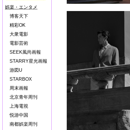
娯楽・エンタメ
博客天下
精彩OK
大衆電影
電影芸術
SEEK風尚画報
STARRY星光画報
游図U
STARBOX
周末画報
北京青年周刊
上海電視
悦游中国
南都娯楽周刊