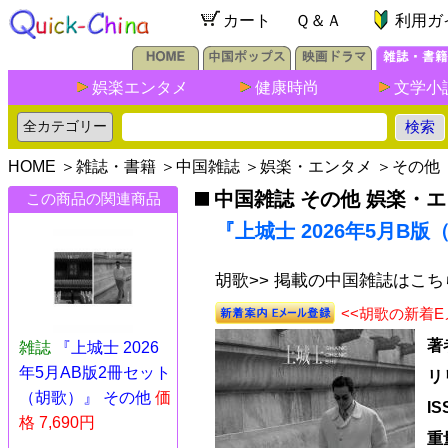
カート
Ｑ＆Ａ
利用ガ
娯楽エンタメ
健康時尚
文学小
HOME
＞
雑誌・書籍
＞
中国雑誌
＞
娯楽・エンタメ
＞
その他
中国雑誌 その他 娯楽・
この商品の関連商品
『上城士 2026年5月B版
胡歌>> 掲載の中国雑誌はこち
<<胡歌の新着
著
雑誌
『上城士 2026
年5月AB版2冊セット
リ
（胡歌）』 その他
価
I
格 7,690円
重