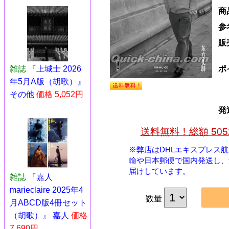
商
参
販
ポ
雑誌
『上城士 2026
年5月A版（胡歌）』
その他
価格 5,052円
発
送料無料！総額 50
※弊店はDHLエキスプレス
輸や日本郵便で国内発送し、
届けしています。
雑誌
『嘉人
marieclaire 2025年4
数量
月ABCD版4冊セット
（胡歌）』 嘉人
価格
7,690円