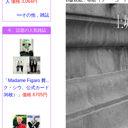
人
価格 3,064円
>>その他，雑誌
今、話題の人気雑誌
「Madame Figaro 費...
ク・シウ、公式カード
36枚）」
価格 6705円