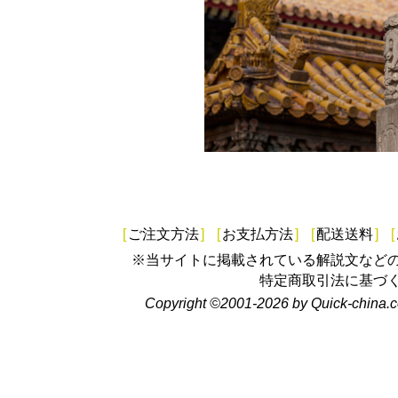
[
ご注文方法
]
[
お支払方法
]
[
配送送料
]
[
※当サイトに掲載されている解説文など
特定商取引法に基づ
Copyright ©2001-2026 by Quick-china.c